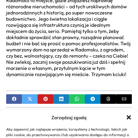
Radomsko to miejsce, gdzie znajdziesz naprawdę
różnorodne nieruchomości – od tych urokliwych domów
jednorodzinnych z historią, po super nowoczesne
budownictwo. Jego świetna lokalizacja i ciągle
rozwijająca się infrastruktura czynią je idealnym
miejscem do życia, serio. Pamiętaj tylko o tym, żeby
dokładnie sprawdzić stan prawny, rozsądnie planować
budżet i nie bać się prosić o pomoc profesjonalistów. Twój
wymarzony dom na sprzedaż w Radomsku, z ogrodem,
czy bez, wolnostojący, czy do remontu – czeka na Ciebie!
Nie zwlekaj, zacznij swoje poszukiwania już dziś i spełnij
marzenie o własnym, przytulnym kącie w tym
dynamicznie rozwijającym się mieście. Trzymam kciuki!
PREVIOUS
Zarządzaj zgodą
Opuszczony, Ponury Dom: Tajemnice, Renowacja,
Aby zapewnić jak najlepsze wrażenia, korzystamy z technologii, takich jak
Urbex i Inspiracje
pliki cookie, do przechowywania i/lub uzyskiwania dostępu do informacji o