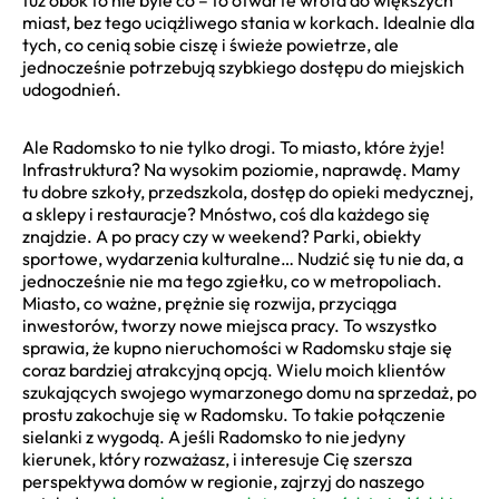
miast, bez tego uciążliwego stania w korkach. Idealnie dla
tych, co cenią sobie ciszę i świeże powietrze, ale
jednocześnie potrzebują szybkiego dostępu do miejskich
udogodnień.
Ale Radomsko to nie tylko drogi. To miasto, które żyje!
Infrastruktura? Na wysokim poziomie, naprawdę. Mamy
tu dobre szkoły, przedszkola, dostęp do opieki medycznej,
a sklepy i restauracje? Mnóstwo, coś dla każdego się
znajdzie. A po pracy czy w weekend? Parki, obiekty
sportowe, wydarzenia kulturalne… Nudzić się tu nie da, a
jednocześnie nie ma tego zgiełku, co w metropoliach.
Miasto, co ważne, prężnie się rozwija, przyciąga
inwestorów, tworzy nowe miejsca pracy. To wszystko
sprawia, że kupno nieruchomości w Radomsku staje się
coraz bardziej atrakcyjną opcją. Wielu moich klientów
szukających swojego wymarzonego domu na sprzedaż, po
prostu zakochuje się w Radomsku. To takie połączenie
sielanki z wygodą. A jeśli Radomsko to nie jedyny
kierunek, który rozważasz, i interesuje Cię szersza
perspektywa domów w regionie, zajrzyj do naszego