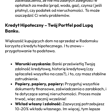
zaświadczenia, że nie ma żadnych zaległości w
opłatach za media (prąd, woda, gaz), czynsz (jeśli
płatny), czy podatek od nieruchomości. To może
oszczędzić Ci wielu problemów.
Kredyt Hipoteczny – Twój Portfel pod Lupą
Banku.
Większość kupujących dom na sprzedaż w Radomsku
korzysta z kredytu hipotecznego. I tu znowu –
przygotowanie to podstawa.
Warunki uzyskania:
Banki prześwietlą Twoją
zdolność kredytową, historię kredytową (czy
spłacałeś wszystko na czas?), i to, czy masz stabilne
zatrudnienie.
Papiery, papiery, papiery:
Przygotuj wszystkie
dokumenty finansowe, zaświadczenia o zarobkach, i
te dotyczące samej nieruchomości. Proces może
trwać, więc zacznij wcześnie!
Wkład własny i zdolność:
Zazwyczaj potrzebujesz
10-20% wkładu własnego. Im więcej, tym lepsze