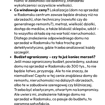
różnić w zależności od dzielnicy, standardu
wykończenia i oczywiście wielkości.
Co windowuje ceny?
Lokalizacja (dom na sprzedaż
w Radomsku centrum zawsze będzie droższy niż na
obrzeżach), stan techniczny (nowiutki czy do
generalnego remontu?), metraż, wielkość działki,
dostęp do mediów, a także bliskość sklepów, szkół –
to wszystko składa się na wartość nieruchomości.
Dlatego znalezienie odpowiedniego domu na
sprzedaż w Radomsku to taka trochę gra
detektywistyczna, gdzie trzeba analizować każdy
szczegół.
Budżet ograniczony – czy to już koniec marzeń?
Jeśli masz ograniczony budżet, powiedzmy, szukasz
domu na sprzedaż w Radomsku do 300 tys., to nie
będzie łatwo, przyznaję. Ale to nie znaczy, że
niemożliwe! Często w tej cenie znajdziesz domy do
remontu, nieruchomości na dalszych obrzeżach,
albo te w zabudowie szeregowej czy bliźniaczej.
Trzeba być elastycznym, otwartym na kompromisy.
Ale uwierz mi, znalezienie takiego domu na
sprzedaż w Radomsku, co pasuje do budżetu, to
ogromna satysfakcja.