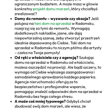
ograniczonym budżetem. A może masz w głowie
konkretny
projekt domu marzeń
, który chciałbyś
zrealizować?
Domy do remontu – wyzwanie czy okazja?
Jeśli
polujesz na
tani dom na sprzedaż
w Radomsku,
rozejrzyj się za tymi do remontu. Wymagają
dodatkowych nakładów, jasne, ale dają
niepowtarzalną szansę, żeby stworzyć przestrzeń
idealnie dopasowaną do Ciebie. Taki dom na
sprzedaż w Radomsku to niczym płótno dla artysty
– czeka na Twoje pomysły!
Od ręki u właściciela czy z agencją?
Szukając
domu na sprzedaż w Radomsku od właściciela,
możesz oszczędzić na prowizji. Ale bądź szczery, to
wymaga od Ciebie większego zaangażowania i
samodzielnego sprawdzania każdego papierka.
Agencje nieruchomości oferują za to
bezpieczeństwo i profesjonalne wsparcie,
pomagając znaleźć odpowiedni dom na sprzedaż w
Radomsku bez tego całego stresu.
A może coś mniej typowego?
Gdybyś chciał
zbudować swój dom marzeń, ale wiesz, że