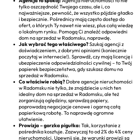
Agencja to spokój:
Agencja nieruchomości to nie
tylko oszczędność Twojego czasu, ale i, co
najważniejsze, pewność, że wszystko pójdzie gładko
i bezpiecznie. Pośrednicy mają często dostęp do
ofert, o których Ty nawet nie wiesz, plus całą wiedzę
o lokalnym rynku. Pomogą Ci znaleźć odpowiedni
dom na sprzedaż w Radomsku, naprawdę.
Jak wybrać tego właściwego?
Szukaj agencji z
doświadczeniem, z dobrymi opiniami (koniecznie
poczytaj w internecie!). Sprawdź, czy mają licencję i
ubezpieczenie odpowiedzialności cywilnej – to Twój
papierek bezpieczeństwa, gdy szukasz domu na
sprzedaż w Radomsku.
Co właściwie robią?
Dobre agencje nieruchomości
w Radomsku nie tylko, że znajdziecie u nich ten
idealny dom na sprzedaż w Radomsku, ale też
zorganizują oględziny, sprawdzą papiery,
poprowadzą negocjacje cenowe i ogarną całą
papierkową robotę. To naprawdę ogromne
ułatwienie.
Prowizja – gorzka pigułka:
Tak, korzystanie z
pośrednika kosztuje. Zazwyczaj to od 2% do 4% ceny
nieruchomości. Upewnij się, że warunki prowizji są