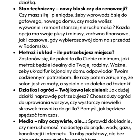
działką.
Stan techniczny – nowy blask czy do renowacji?
Czy masz siłę i pieniądze, żeby wprowadzić się do
gotowego, nowego domu, czy może wolisz
wyzwanie i remont starszej nieruchomości? Każda
opcja ma swoje plusy i minusy, zarówno finansowe,
jak i czasowe, gdy wybierasz swój dom na sprzedaż
w Radomsku.
Metraż i układ – ile potrzebujesz miejsca?
Zastanów się, ile pokoi to dla Ciebie minimum, jaki
metraż będzie idealny dla Twojej rodziny. Ważne,
żeby układ funkcjonalny domu odpowiadał Twoim
codziennym potrzebom. Ile razy potem żałujemy, że
salon jest za mały, a sypialnie za daleko od łazienki!
Działka i ogród – Twój kawałek zieleni:
Jak dużej
działki naprawdę potrzebujesz? Chcesz duży ogród
do uprawiania warzyw, czy wystarczy niewielki
skrawek trawnika do grilla? Pomyśl, jak będziesz
spędzać tam czas.
Media – niby oczywiste, ale…:
Sprawdź dokładnie,
czy nieruchomość ma dostęp do prądu, wody, gazu,
kanalizacji i internetu. To niby podstawy, ale bez
nich codzienne życie bywa piekłem.