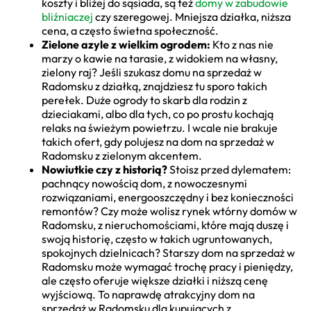
koszty i bliżej do sąsiada, są też
domy w zabudowie
bliźniaczej
czy szeregowej. Mniejsza działka, niższa
cena, a często świetna społeczność.
Zielone azyle z wielkim ogrodem:
Kto z nas nie
marzy o kawie na tarasie, z widokiem na własny,
zielony raj? Jeśli szukasz domu na sprzedaż w
Radomsku z działką, znajdziesz tu sporo takich
perełek. Duże ogrody to skarb dla rodzin z
dzieciakami, albo dla tych, co po prostu kochają
relaks na świeżym powietrzu. I wcale nie brakuje
takich ofert, gdy polujesz na dom na sprzedaż w
Radomsku z zielonym akcentem.
Nowiutkie czy z historią?
Stoisz przed dylematem:
pachnący nowością dom, z nowoczesnymi
rozwiązaniami, energooszczędny i bez konieczności
remontów? Czy może wolisz rynek wtórny domów w
Radomsku, z nieruchomościami, które mają duszę i
swoją historię, często w takich ugruntowanych,
spokojnych dzielnicach? Starszy dom na sprzedaż w
Radomsku może wymagać trochę pracy i pieniędzy,
ale często oferuje większe działki i niższą cenę
wyjściową. To naprawdę atrakcyjny dom na
sprzedaż w Radomsku dla kupujących z