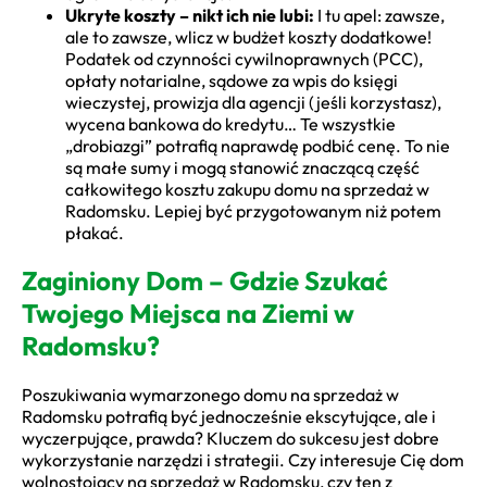
Ukryte koszty – nikt ich nie lubi:
I tu apel: zawsze,
ale to zawsze, wlicz w budżet koszty dodatkowe!
Podatek od czynności cywilnoprawnych (PCC),
opłaty notarialne, sądowe za wpis do księgi
wieczystej, prowizja dla agencji (jeśli korzystasz),
wycena bankowa do kredytu… Te wszystkie
„drobiazgi” potrafią naprawdę podbić cenę. To nie
są małe sumy i mogą stanowić znaczącą część
całkowitego kosztu zakupu domu na sprzedaż w
Radomsku. Lepiej być przygotowanym niż potem
płakać.
Zaginiony Dom – Gdzie Szukać
Twojego Miejsca na Ziemi w
Radomsku?
Poszukiwania wymarzonego domu na sprzedaż w
Radomsku potrafią być jednocześnie ekscytujące, ale i
wyczerpujące, prawda? Kluczem do sukcesu jest dobre
wykorzystanie narzędzi i strategii. Czy interesuje Cię dom
wolnostojący na sprzedaż w Radomsku, czy ten z