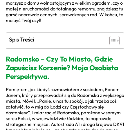
marzysz o domu wolnostojącym z wielkim ogrodem, czy o
małej nieruchomości do totalnego remontu, znajdziesz tu
garść naprawdę cennych, sprawdzonych rad. W końcu, to
ma być Twój azyl!
Spis Treści
Radomsko – Czy To Miasto, Gdzie
Zapuścisz Korzenie? Moja Osobista
Perspektywa.
Pamiętam, jak kiedyś rozmawiałem z sąsiadem, Panem
Janem, który przeprowadził się do Radomska z większego
miasta. Mówił: „Panie, u nas tu spokój, a jak trzeba coś
załatwić, to w mig do Łodzi czy Częstochowy się
dostaniesz”. I miał rację! Radomsko, położone w samym
sercu Polski, w województwie łódzkim, to naprawdę
strategiczne miejsce. Autostrada A1 i droga krajowa DK91
tuż obok to nie byle co – to otwarte wrota do większych