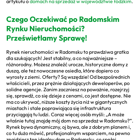
artykułu o
domach na sprzedaż w województwie łódzkim
.
Czego Oczekiwać po Radomskim
Rynku Nieruchomości?
Prześwietlamy Sprawę!
Rynek nieruchomości w Radomsku to prawdziwa gratka
dla szukających! Jest stabilny, a co najważniejsze –
różnorodny. Możesz znaleźć urocze, historyczne domy z
duszą, ale też nowoczesne osiedla, które dopiero co
wyrosły z ziemi. Oferty? Są wszędzie! Od bezpośrednich
właścicieli, przez prężnie działających deweloperów, po
solidne agencje. Zanim zaczniesz na poważnie, rozejrzyj
się, sprawdź, co się dzieje z cenami, co jest dostępne. Nie
ma co ukrywać, niższe koszty życia niż w gigantycznych
miastach i stale poprawiająca się infrastruktura
przyciągają tu ludzi. Coraz więcej osób myśli: „A może
właśnie tutaj znajdę mój dom na sprzedaż w Radomsku?”.
Rynek bywa dynamiczny, oj bywa, ale z dobrym planem i,
co tu dużo mówić, profesjonalnym wsparciem, na pewno
znajdziesz ten idealny dom w Radomsku, co spełni