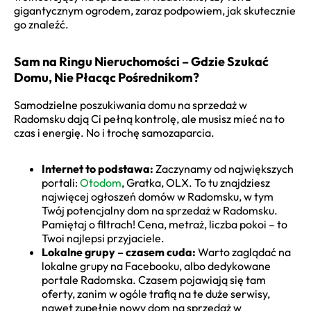
gigantycznym ogrodem, zaraz podpowiem, jak skutecznie
go znaleźć.
Sam na Ringu Nieruchomości – Gdzie Szukać
Domu, Nie Płacąc Pośrednikom?
Samodzielne poszukiwania domu na sprzedaż w
Radomsku dają Ci pełną kontrolę, ale musisz mieć na to
czas i energię. No i trochę samozaparcia.
Internet to podstawa:
Zaczynamy od największych
portali:
Otodom
, Gratka, OLX. To tu znajdziesz
najwięcej ogłoszeń domów w Radomsku, w tym
Twój potencjalny dom na sprzedaż w Radomsku.
Pamiętaj o filtrach! Cena, metraż, liczba pokoi – to
Twoi najlepsi przyjaciele.
Lokalne grupy – czasem cuda:
Warto zaglądać na
lokalne grupy na Facebooku, albo dedykowane
portale Radomska. Czasem pojawiają się tam
oferty, zanim w ogóle trafią na te duże serwisy,
nawet zupełnie nowy dom na sprzedaż w