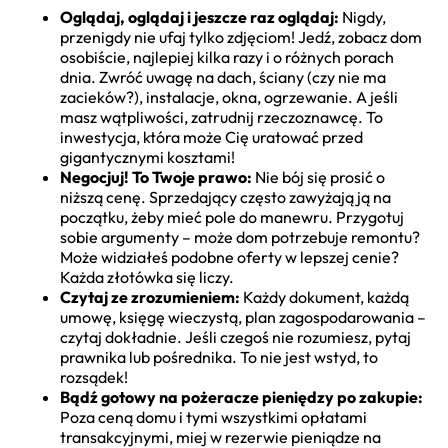
Oglądaj, oglądaj i jeszcze raz oglądaj:
Nigdy,
przenigdy nie ufaj tylko zdjęciom! Jedź, zobacz dom
osobiście, najlepiej kilka razy i o różnych porach
dnia. Zwróć uwagę na dach, ściany (czy nie ma
zacieków?), instalacje, okna, ogrzewanie. A jeśli
masz wątpliwości, zatrudnij rzeczoznawcę. To
inwestycja, która może Cię uratować przed
gigantycznymi kosztami!
Negocjuj! To Twoje prawo:
Nie bój się prosić o
niższą cenę. Sprzedający często zawyżają ją na
początku, żeby mieć pole do manewru. Przygotuj
sobie argumenty – może dom potrzebuje remontu?
Może widziałeś podobne oferty w lepszej cenie?
Każda złotówka się liczy.
Czytaj ze zrozumieniem:
Każdy dokument, każdą
umowę, księgę wieczystą, plan zagospodarowania –
czytaj dokładnie. Jeśli czegoś nie rozumiesz, pytaj
prawnika lub pośrednika. To nie jest wstyd, to
rozsądek!
Bądź gotowy na pożeracze pieniędzy po zakupie:
Poza ceną domu i tymi wszystkimi opłatami
transakcyjnymi, miej w rezerwie pieniądze na