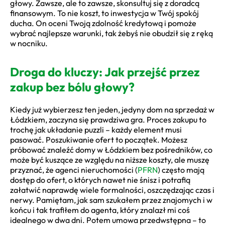
głowy. Zawsze, ale to zawsze, skonsultuj się z doradcą
finansowym. To nie koszt, to inwestycja w Twój spokój
ducha. On oceni Twoją zdolność kredytową i pomoże
wybrać najlepsze warunki, tak żebyś nie obudził się z ręką
w nocniku.
Droga do kluczy: Jak przejść przez
zakup bez bólu głowy?
Kiedy już wybierzesz ten jeden, jedyny dom na sprzedaż w
Łódzkiem, zaczyna się prawdziwa gra. Proces zakupu to
trochę jak układanie puzzli – każdy element musi
pasować. Poszukiwanie ofert to początek. Możesz
próbować znaleźć domy w Łódzkiem bez pośredników, co
może być kuszące ze względu na niższe koszty, ale muszę
przyznać, że agenci nieruchomości (
PFRN
) często mają
dostęp do ofert, o których nawet nie śnisz i potrafią
załatwić naprawdę wiele formalności, oszczędzając czas i
nerwy. Pamiętam, jak sam szukałem przez znajomych i w
końcu i tak trafiłem do agenta, który znalazł mi coś
idealnego w dwa dni. Potem umowa przedwstępna – to