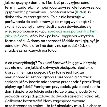
jak zaręczyny z domem. Musi być precyzyjna: cena,
termin, zadatek. I tu moja rada: zawsze, ale to zawsze, daj
ją sprawdzić prawnikowi lub notariuszowi (
KRN
)! Bo
diabeł tkwi w szczegółach. To nic nie kosztuje w
porównaniu do problemów, jakie mogą wyniknąć z źle
skonstruowanej umowy. Jeśli chcesz dowiedzieć się
więcej o procesie zakupu,
sprawdź nasz poradnik o tym,
jak kupić dom
, który krok po kroku wyjaśnia wszystkie
formalności. A domy na sprzedaż łódzkie czekają, byś je
odnalazł. Wiele ofert na domy na sprzedaż łódzkie
znajdziesz na różnych portalach.
A co z weryfikacją? To klucz! Sprawdź księgę wieczystą –
czy nie ma tam jakichś dziwnych obciążeń, hipotek, o
których nie masz pojęcia? Czy to nie jest tak, że
nieruchomość jest obciążona służebnością na rzecz
sąsiada, który będzie miał prawo przechodzić przez Twój
piękny ogródek? Pamiętam przypadek, gdzie pani kupiła
dom i dopiero po fakcie odkryła, że przez jej podwórko
prowadzi droga dojazdowa do dwóch sąsiednich działek.
Całkowita katastrofa! Plany zagospodarowania
przestrzennego gminy – to też absolutny mus. Nie chcesz