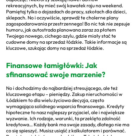
rekreacyjnych, by mieć swój kawałek raju na weekend.
Pamiętaj tylko o dojazdach do pracy, szkołach dla dzieci,
sklepach. No i oczywiście, sprawdź te cholerne plany
zagospodarowania przestrzennego! Bo nic tak nie zepsuje
humoru, jak autostrada planowana zaraz za płotem
Twojego nowego, cichego azylu, gdzie miały stać te
cudowne domy na sprzedaż łódzkie. Takie informacje są
kluczowe, szukając domy na sprzedaż łódzkie.
Finansowe łamigłówki: Jak
sfinansować swoje marzenie?
No i dochodzimy do najbardziej stresującego, ale też
kluczowego etapu – pieniędzy. Zakup nieruchomości w
Łódzkiem to dla wielu życiowa decyzja, często
wymagająca solidnego wsparcia finansowego. Kredyty
hipoteczne to nasz najlepszy przyjaciel, ale i największe
wyzwanie. Ich rodzaje, warunki, ta przeklęta zdolność
kredytowa… Każdy bank ma swoje zasady, dlatego nie ma
co się spieszyć. Musisz usiąść z kalkulatorem i porównać.