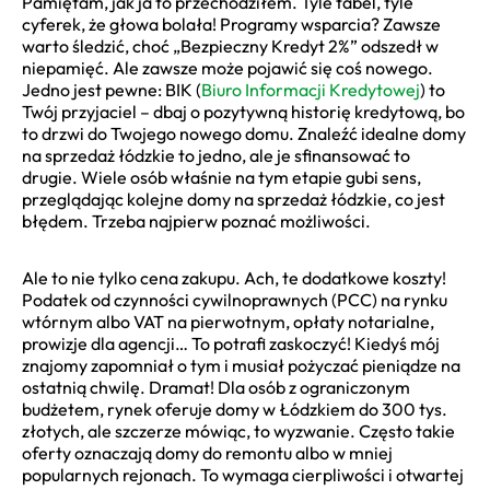
Pamiętam, jak ja to przechodziłem. Tyle tabel, tyle
cyferek, że głowa bolała! Programy wsparcia? Zawsze
warto śledzić, choć „Bezpieczny Kredyt 2%” odszedł w
niepamięć. Ale zawsze może pojawić się coś nowego.
Jedno jest pewne: BIK (
Biuro Informacji Kredytowej
) to
Twój przyjaciel – dbaj o pozytywną historię kredytową, bo
to drzwi do Twojego nowego domu. Znaleźć idealne domy
na sprzedaż łódzkie to jedno, ale je sfinansować to
drugie. Wiele osób właśnie na tym etapie gubi sens,
przeglądając kolejne domy na sprzedaż łódzkie, co jest
błędem. Trzeba najpierw poznać możliwości.
Ale to nie tylko cena zakupu. Ach, te dodatkowe koszty!
Podatek od czynności cywilnoprawnych (PCC) na rynku
wtórnym albo VAT na pierwotnym, opłaty notarialne,
prowizje dla agencji… To potrafi zaskoczyć! Kiedyś mój
znajomy zapomniał o tym i musiał pożyczać pieniądze na
ostatnią chwilę. Dramat! Dla osób z ograniczonym
budżetem, rynek oferuje domy w Łódzkiem do 300 tys.
złotych, ale szczerze mówiąc, to wyzwanie. Często takie
oferty oznaczają domy do remontu albo w mniej
popularnych rejonach. To wymaga cierpliwości i otwartej