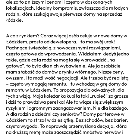
ale za to z niższymi cenami i często w doskonałych
lokalizacjach. Idealny kompromis, zwłaszcza dla młodych
rodzin, które szukają swoje pierwsze domy na sprzedaż
łódzkie.
A co z rynkiem? Coraz więcej osób celuje w nowe domy w
Łódzkiem, prosto od dewelopera. I to ma swój urok!
Pachnące świeżością, z nowoczesnymi rozwiązaniami,
często gotowe do wprowadzenia. Widziałem kiedyś jedno
takie, gdzie cała rodzina mogła się wprowadzić „na
gotowo”, to było dla nich wybawienie. Ale ja osobiście
mam słabość do domów z rynku wtórnego. Niższe ceny,
owszem, i ta możliwość negocjacji! Ale trzeba być realistą
– często wymagają remontu. I tu wchodzą w grę domy do
remontu w Łódzkiem. To propozycja dla odważnych, dla
tych z wizją. Moja koleżanka kupiła taki „rupieć” za grosze
i dziś to prawdziwa perełka! Ale to wiąże się z większym
ryzykiem i ogromnym zaangażowaniem. Nie dla każdego.
A dla rodzin z dziećmi czy seniorów? Domy parterowe w
Łódzkiem to strzał w dziesiątkę. Bez schodów, bez barier,
czysta wygoda. To naprawdę przemyślana decyzja, która
na dłuższą metę może zaoszczędzić mnóstwo nerwów i