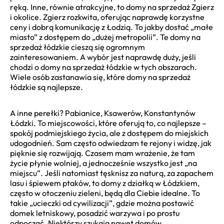
ręką. Inne, równie atrakcyjne, to domy na sprzedaż Zgierz
i okolice. Zgierz rozkwita, oferując naprawdę korzystne
ceny i dobrą komunikację z Łodzią. To jakby dostać „małe
miasto” z dostępem do „dużej metropolii”. Te domy na
sprzedaż łódzkie cieszą się ogromnym
zainteresowaniem. A wybór jest naprawdę duży, jeśli
chodzi o domy na sprzedaż łódzkie w tych obszarach.
Wiele osób zastanawia się, które domy na sprzedaż
łódzkie są najlepsze.
A inne perełki? Pabianice, Ksawerów, Konstantynów
Łódzki. To miejscowości, które oferują to, co najlepsze –
spokój podmiejskiego życia, ale z dostępem do miejskich
udogodnień. Sam często odwiedzam te rejony i widzę, jak
pięknie się rozwijają. Czasem mam wrażenie, że tam
życie płynie wolniej, a jednocześnie wszystko jest „na
miejscu”. Jeśli natomiast tęsknisz za naturą, za zapachem
lasu i śpiewem ptaków, to domy z działką w Łódzkiem,
często w otoczeniu zieleni, będą dla Ciebie idealne. To
takie „ucieczki od cywilizacji”, gdzie można postawić
domek letniskowy, posadzić warzywa i po prostu
odpocząć. Niektórzy szukają nawet domów