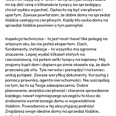
mi się zbić cenę o kilkanaście tysięcy, bo sprzedający
chciał szybko wyjechać. Opłaciło się być cierpliwym i
upartym. Zawsze powtarzam, że dobre domy na sprzedaż
łódzkie czekają na cierpliwych. Każdy kto szuka domy na
sprzedaż łódzkie powinien o tym pamiętać.
Inspekcja techniczna – to jest must-have! Nie polegaj na
własnym oku, bo nie jesteś ekspertem. Dach,
fundamenty, instalacje – to wszystko ma ogromne
znaczenie. Lepiej wydać kilkaset złotych na
rzeczoznawcę, niż potem setki tysięcy na naprawy. Mój
znajomy kupił dom i dopiero po zimie okazało się, że dach
przecieka jak sito. Tyle nerwów i pieniędzy! I na koniec:
unikaj pułapek. Zawsze weryfikuj dokumenty. Korzystaj z
pomocy prawnika, agenta nieruchomości. Nie oszczędzaj
na tym, bo to są Twoje zabezpieczenia. Dobre
planowanie, anielska cierpliwość i staranne sprawdzenie
każdego, nawet najmniejszego szczegółu to klucz do
znalezienia wymarzonego domu w województwie
łódzkim. Powodzenia w tej ekscytującej podróży!
Znajdziesz swoje idealne domy na sprzedaż łódzkie,