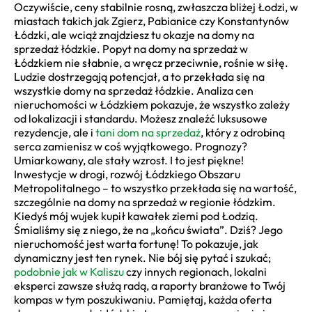
Oczywiście, ceny stabilnie rosną, zwłaszcza bliżej Łodzi, w
miastach takich jak Zgierz, Pabianice czy Konstantynów
Łódzki, ale wciąż znajdziesz tu okazje na domy na
sprzedaż łódzkie. Popyt na domy na sprzedaż w
Łódzkiem nie słabnie, a wręcz przeciwnie, rośnie w siłę.
Ludzie dostrzegają potencjał, a to przekłada się na
wszystkie domy na sprzedaż łódzkie. Analiza cen
nieruchomości w Łódzkiem pokazuje, że wszystko zależy
od lokalizacji i standardu. Możesz znaleźć luksusowe
rezydencje, ale i
tani dom na sprzedaż
, który z odrobiną
serca zamienisz w coś wyjątkowego. Prognozy?
Umiarkowany, ale stały wzrost. I to jest piękne!
Inwestycje w drogi, rozwój Łódzkiego Obszaru
Metropolitalnego – to wszystko przekłada się na wartość,
szczególnie na domy na sprzedaż w regionie łódzkim.
Kiedyś mój wujek kupił kawałek ziemi pod Łodzią.
Śmialiśmy się z niego, że na „końcu świata”. Dziś? Jego
nieruchomość jest warta fortunę! To pokazuje, jak
dynamiczny jest ten rynek. Nie bój się pytać i szukać;
podobnie jak w Kaliszu
czy innych regionach, lokalni
eksperci zawsze służą radą, a raporty branżowe to Twój
kompas w tym poszukiwaniu. Pamiętaj, każda oferta