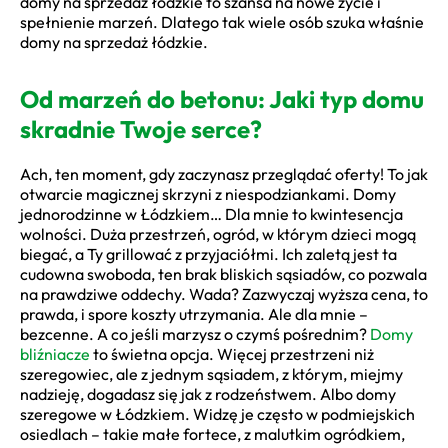
domy na sprzedaż łódzkie to szansa na nowe życie i
spełnienie marzeń. Dlatego tak wiele osób szuka właśnie
domy na sprzedaż łódzkie.
Od marzeń do betonu: Jaki typ domu
skradnie Twoje serce?
Ach, ten moment, gdy zaczynasz przeglądać oferty! To jak
otwarcie magicznej skrzyni z niespodziankami. Domy
jednorodzinne w Łódzkiem… Dla mnie to kwintesencja
wolności. Duża przestrzeń, ogród, w którym dzieci mogą
biegać, a Ty grillować z przyjaciółmi. Ich zaletą jest ta
cudowna swoboda, ten brak bliskich sąsiadów, co pozwala
na prawdziwe oddechy. Wada? Zazwyczaj wyższa cena, to
prawda, i spore koszty utrzymania. Ale dla mnie –
bezcenne. A co jeśli marzysz o czymś pośrednim?
Domy
bliźniacze
to świetna opcja. Więcej przestrzeni niż
szeregowiec, ale z jednym sąsiadem, z którym, miejmy
nadzieję, dogadasz się jak z rodzeństwem. Albo domy
szeregowe w Łódzkiem. Widzę je często w podmiejskich
osiedlach – takie małe fortece, z malutkim ogródkiem,