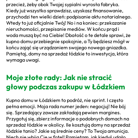
przecież, żeby obok Twojej sypialni wyrosła fabryka.
Kiedy już wszystko sprawdzisz, uzyskasz finansowanie,
przychodzi ten wielki dzień: podpisanie aktu notarialnego.
Wtedy to już oficjalnie Twój! No i na koniec: przekazanie
nieruchomości, przepisanie mediów. W końcu prąd i
woda muszą być na Ciebie! Dbałość o te detale sprawi, że
kupno domu przebiegnie spokojnie, a Ty będziesz mógł w
końcu zająć się urządzaniem swojego nowego gniazdka.
Pamiętaj, domy na sprzedaż łódzkie to inwestycja, która
wymaga uwagi.
Moje złote rady: Jak nie stracić
głowy podczas zakupu w Łódzkiem
Kupno domu w Łódzkiem to podróż, nie sprint. I często
pełna emocji. Moja rada numer jeden: negocjuj! Nie bój
się. Sprzedający zawsze zakładają pewien margines.
Przygotuj się, zbierz informacje o podobnych domach na
sprzedaż łódzkie w okolicy. Ile kosztują domy na sprzedaż
łódzkie tanio? Jakie są średnie ceny? To Twoja amunicja.
Niech nie wbiją Cię w fotel! Pamiętam, jak kiedyś udało