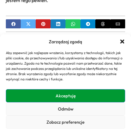
jestem tego pewien.
PREVIOUS
Zarządzaj zgodą
Dom pod Dwoma Orłami Online: Gdzie Legalnie
Aby zapewnić jak najlepsze wrażenia, korzystamy z technologii, takich jak
Obejrzeć Wszystkie Odcinki Serialu? TVP VOD
pliki cookie, do przechowywania i/lub uzyskiwania dostępu do informacji o
urządzeniu. Zgoda na te technologie pozwoli nam przetwarzać dane, takie
NEXT
jak zachowanie podczas przeglądania lub unikalne identyfikatory na tej
stronie. Brak wyrażenia zgody lub wycofanie zgody może niekorzystnie
Lampka LED Ogrodowa: Kompleksowy
wpłynąć na niektóre cechy i funkcje.
Przewodnik po Idealnym Oświetleniu Ogrodu
Akceptuję
Odmów
Copyright 2026. All rights
Polityka
reserved powered by
Prywatności
Zobacz preferencje
domyogrody.eu