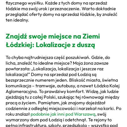
fizycznego wysiłku. Każde z tych domy na sprzedaż
łódzkie ma swój urok i przeznaczenie. Warto dokładnie
przeglądać oferty domy na sprzedaż łódzkie, by znaleźć
ten idealny.
Znajdź swoje miejsce na Ziemi
Łódzkiej: Lokalizacje z duszą
To chyba najtrudniejsza część poszukiwań. Gdzie, do
licha, znaleźć to idealne miejsce? Moja żona zawsze
powtarzała: „Lokalizacja, lokalizacja i jeszcze raz
lokalizacja!” Domy na sprzedaż pod Łodzią są
bezsprzecznie numerem jeden. Bliskość miasta, świetna
komunikacja – tramwaje, autobusy, a nawet Łódzka Kolej
Aglomeracyjna. To prawdziwy komfort. Widzę, jak ludzie
zjeżdżają tu z całej Polski, szukając tej równowagi między
pracą a życiem. Pamiętam, jak znajomy dojeżdżał
codziennie z odległej miejscowości i narzekał na korki. Po
roku znalazł
podobnie jak inni pod Warszawą
, swój
wymarzony dom pod Łodzią i odetchnął. Te rejony to
pełna infrastruktura, szkoły, przedszkola – wszystko pod