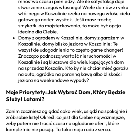
mnóstwo czasu i pieniędzy. Ale ile satysfakcji daje
stworzenie czegoś własnego! Wiele domów z rynku
wtórnego w Koszalinie czeka na nowego właściciela
gotowego na ten wysiłek. Jeśli masz trochę
smykałki do majsterkowania, to może być opcja
idealna dla Ciebie.
Domy z ogrodem w Koszalinie, domy z garażem w
Koszalinie, domy blisko jeziora w Koszalinie: Te
wszystkie udogodnienia to często game changer!
Znacząco podnoszą wartość nieruchomości w
Koszalinie i są kluczowe dla wielu kupujących dom
na sprzedaż Koszalin. Kto by nie chciał mieć garażu
na auto, ogródka na poranną kawę albo bliskości
jeziora na weekendowe wypady?
Moje Priorytety: Jak Wybrać Dom, Który Będzie
Służył Latami?
Zanim zaczniesz oglądać cokolwiek, usiądź na spokojnie i
zrób sobie listę! Określ, co jest dla Ciebie najważniejsze,
żeby potem nie tracić czasu na oglądanie ofert, które
kompletnie nie pasują. To taka moja rada z serca.