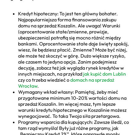
Kredyt hipoteczny: To jest ten główny bohater.
Najpopularniejsza forma finansowania zakupu
domu na sprzedaż Koszalin. Ale uwaga! Warunki
(oprocentowanie stałe/zmienne, prowizje,
ubezpieczenia) potrafią się mocno różnić między
bankami. Oprocentowanie stałe daje święty spokój,
wiesz, ile będziesz płacić. Zmienne? Może być niżej,
ale może też skoczyć w górę. Dużo większe ryzyko,
ale czasem to jedyna opcja. Zanim podejmiesz
decyzję, zobacz też jak wygląda rynek kredytów w
innych miejscach, na przykład
jak kupić dom Lublin
czy co trzeba wiedzieć o
domach na sprzedaż
Wrocław
.
Wymagany wkład własny: Pamiętaj, żeby mieć
przygotowane minimum 10-20% wartości domu na
sprzedaż Koszalin. Im więcej masz, tym lepsze
warunki kredytu hipotecznego w Koszalinie możesz
wynegocjować. To taka Twoja siła przetargowa.
Programy wsparcia dla kupujących: Zawsze śledź, co
tam rząd wymyśla! Były już różne programy, jak
„Bezpieczny Kredyt 2%”, które naprawdę mogły