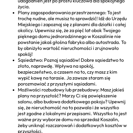
udogodnień jest po prostu kluczowa dla spokojnego
życia.
Plany zagospodarowania przestrzennego: To jest
trochę nudne, ale musisz to sprawdzić! Idź do Urzędu
Miejskiego i zapoznaj się z planami dla działki i całej
okolicy. Upewnisz się, że za pięć lat obok Twojego
pięknego domu jednorodzinnego w Koszalinie nie
powstanie jakaś głośna fabryka albo autostrada. To
by obniżyło wartość nieruchomości i zrujnowało
spokój!
Sąsiedztwo: Poznaj sąsiadów! Dobre sąsiedztwo to
złoto, naprawdę. Wpływa na spokój,
bezpieczeństwo, a czasem na to, czy masz z kim
wypić kawę na tarasie. Ja zawsze staram się
porozmawiać z przyszłymi sąsiadami.
Możliwości rozbudowy lub przebudowy: Masz jakieś
plany na przyszłość? Marzy Ci się powiększenie
salonu, albo budowa dodatkowego pokoju? Upewnij
się, że nieruchomość na to pozwala i że wszystko
jest zgodne z lokalnymi przepisami. Wszystko to jest
ważne przy wyborze domu na sprzedaż Koszalin,
żeby uniknąć rozczarowań i dodatkowych kosztów w
przyszłości.