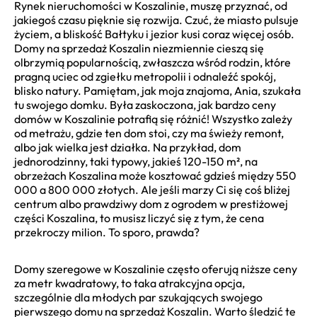
Rynek nieruchomości w Koszalinie, muszę przyznać, od
jakiegoś czasu pięknie się rozwija. Czuć, że miasto pulsuje
życiem, a bliskość Bałtyku i jezior kusi coraz więcej osób.
Domy na sprzedaż Koszalin niezmiennie cieszą się
olbrzymią popularnością, zwłaszcza wśród rodzin, które
pragną uciec od zgiełku metropolii i odnaleźć spokój,
blisko natury. Pamiętam, jak moja znajoma, Ania, szukała
tu swojego domku. Była zaskoczona, jak bardzo ceny
domów w Koszalinie potrafią się różnić! Wszystko zależy
od metrażu, gdzie ten dom stoi, czy ma świeży remont,
albo jak wielka jest działka. Na przykład, dom
jednorodzinny, taki typowy, jakieś 120-150 m², na
obrzeżach Koszalina może kosztować gdzieś między 550
000 a 800 000 złotych. Ale jeśli marzy Ci się coś bliżej
centrum albo prawdziwy dom z ogrodem w prestiżowej
części Koszalina, to musisz liczyć się z tym, że cena
przekroczy milion. To sporo, prawda?
Domy szeregowe w Koszalinie często oferują niższe ceny
za metr kwadratowy, to taka atrakcyjna opcja,
szczególnie dla młodych par szukających swojego
pierwszego domu na sprzedaż Koszalin. Warto śledzić te