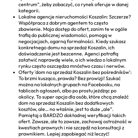
centrum”, żeby zobaczyć, co rynek oferuje w danej
kategorii.
Lokalne agencje nieruchomości Koszalin: Szczerze?
Współpraca z dobrym agentem to często
zbawienie. Maja dostęp do ofert, zanim te w ogóle
trafią do publicznej wiadomości, pomogą w
negocjacjach, ogarną formalności. Kiedy szukasz
konkretnego domu na sprzedaż Koszalin, ich
doświadczenie jest bezcenne. Agenci potrafią
załatwić naprawdę wiele, a ich wiedza o lokalnym
rynku często oszczędza mnóstwo czasu i nerwów.
Oferty 'dom na sprzedaż Koszalin bez pośredników’:
To brzmi kusząco, prawda? Bez prowizji! Szukać
można na lokalnych grupach na Facebooku, na
tablicach ogłoszeń, albo po prostu jeżdżąc po
okolicy. To super opcja dla osób, które chcą znaleźć
dom na sprzedaż Koszalin bez dodatkowych
kosztów, ale… no właśnie, jest to duże „ale”.
Pamiętaj o BARDZO dokładnej weryfikacji takich
ofert. Zawsze, ale to zawsze, zachowaj ostrożność w
kwestiach prawnych i nie szczędź na konsultacji z
prawnikiem. Lepiej zapobiegać niż leczyć!