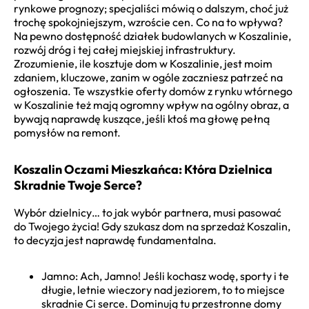
rynkowe prognozy; specjaliści mówią o dalszym, choć już
trochę spokojniejszym, wzroście cen. Co na to wpływa?
Na pewno dostępność działek budowlanych w Koszalinie,
rozwój dróg i tej całej miejskiej infrastruktury.
Zrozumienie, ile kosztuje dom w Koszalinie, jest moim
zdaniem, kluczowe, zanim w ogóle zaczniesz patrzeć na
ogłoszenia. Te wszystkie oferty domów z rynku wtórnego
w Koszalinie też mają ogromny wpływ na ogólny obraz, a
bywają naprawdę kuszące, jeśli ktoś ma głowę pełną
pomysłów na remont.
Koszalin Oczami Mieszkańca: Która Dzielnica
Skradnie Twoje Serce?
Wybór dzielnicy… to jak wybór partnera, musi pasować
do Twojego życia! Gdy szukasz dom na sprzedaż Koszalin,
to decyzja jest naprawdę fundamentalna.
Jamno: Ach, Jamno! Jeśli kochasz wodę, sporty i te
długie, letnie wieczory nad jeziorem, to to miejsce
skradnie Ci serce. Dominują tu przestronne domy