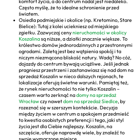
komfort życia, a do centrum nadal jest niedaleko.
Często myślę, że to idealne schronienie przed
światem.
Osiedla podmiejskie i okolice (np. Kretomino, Stare
Bielice): Tutaj z kolei uciekniesz od miejskiego
zgiełku. Zazwyczaj ceny
nieruchomości w okolicy
Koszalina
są niższe, a działki znacznie większe. To
królestwo domów jednorodzinnych z przestronnymi
ogrodami. Zaletą jest bez wątpienia spokój i ta
niczym niezmącona bliskość natury. Wadą? No cóż,
dojazdy do centrum bywają uciążliwe. Jeśli jednak
pragniesz przestrzeni i zastanawiasz się nad dom na
sprzedaż Koszalin w nieco dalszych rejonach, te
lokalizacje oferują świetne warunki. Pamiętaj też,
że rynek nieruchomości to nie tylko Koszalin –
czasem warto zerknąć na
domy na sprzedaż
Wrocław
czy nawet
dom na sprzedaż Siedlce
, by
rozeznać się w szerszym kontekście. Decyzja
między życiem w centrum a spokojem przedmieść
to kwestia osobistych preferencji i tego, jaki styl
życia jest dla Ciebie najlepszy. Koszalin, na
szczęście, oferuje naprawdę wiele, by znaleźć to
swoje wymarzone miejsce.