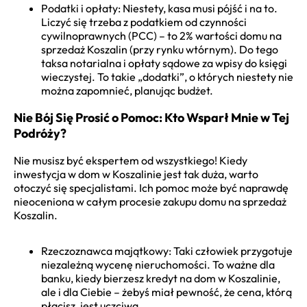
Podatki i opłaty: Niestety, kasa musi pójść i na to.
Liczyć się trzeba z podatkiem od czynności
cywilnoprawnych (PCC) – to 2% wartości domu na
sprzedaż Koszalin (przy rynku wtórnym). Do tego
taksa notarialna i opłaty sądowe za wpisy do księgi
wieczystej. To takie „dodatki”, o których niestety nie
można zapomnieć, planując budżet.
Nie Bój Się Prosić o Pomoc: Kto Wsparł Mnie w Tej
Podróży?
Nie musisz być ekspertem od wszystkiego! Kiedy
inwestycja w dom w Koszalinie jest tak duża, warto
otoczyć się specjalistami. Ich pomoc może być naprawdę
nieoceniona w całym procesie zakupu domu na sprzedaż
Koszalin.
Rzeczoznawca majątkowy: Taki człowiek przygotuje
niezależną wycenę nieruchomości. To ważne dla
banku, kiedy bierzesz kredyt na dom w Koszalinie,
ale i dla Ciebie – żebyś miał pewność, że cena, którą
płacisz, jest uczciwa.