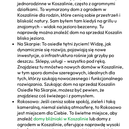
jednorodzinne w Koszalinie, często z ogromnymi
działkami. To wymarzony dom z ogrodem w
Koszalinie dla rodzin, które cenią sobie przestrzeń i
bliskość natury. Sam byłem tam kiedyś na grillu u
znajomych – widok na jezioro bezcenny. Tu
naprawdę można znaleźć dom na sprzedaż Koszalin
blisko jeziora.
Na Skarpie: To osiedle tętni życiem! Widzę, jak
dynamicznie się rozwija, pojawiają się nowe
inwestycje, a infrastruktura rośnie jak grzyby po
deszczu. Sklepy, usługi – wszystko pod ręką.
Znajdziesz tu mnóstwo nowych domów w Koszalinie,
w tym sporo domów szeregowych, idealnych dla
tych, którzy szukają nowoczesnego i funkcjonalnego
rozwiązania. Szukając dom na sprzedaż Koszalin
Osiedle Na Skarpie, możesz być pewien, że
znajdziesz coś świeżego i z pomysłem.
Rokosowo: Jeśli cenisz sobie spokój, zieleń i taką
kameralną, niemal sielską atmosferę, to Rokosowo
jest miejscem dla Ciebie. To świetne miejsce, aby
znaleźć
domy bliźniaki w Koszalinie
lub domy z
ogrodem w Koszalinie, oferujące naprawdę wysoki