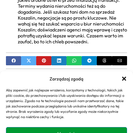
jakieś drobne usterki przed finalizacją transakcji.
Terminy wydania nieruchomości też są do
dogadania. Jeśli szukasz tani dom na sprzedaż
Koszalin, negocjacje są po prostu kluczowe. Nie
wahaj się też szukać wsparcia u biur nieruchomości
Koszalin; doświadczeni agenci mają wprawę i często
potrafią uzyskać lepsze warunki. Czasem warto im
zaufać, bo to ich chleb powszedni.
PREVIOUS
Zarządzaj zgodą
Dom na sprzedaż Rybnik: Kompletny Przewodnik
Aby zapewnić jak najlepsze wrażenia, korzystamy z technologii, takich jak
po Zakupie
pliki cookie, do przechowywania i/lub uzyskiwania dostępu do informacji o
urządzeniu. Zgoda na te technologie pozwoli nam przetwarzać dane, takie
NEXT
jak zachowanie podczas przeglądania lub unikalne identyfikatory na tej
stronie. Brak wyrażenia zgody lub wycofanie zgody może niekorzystnie
Miejski Dom Kultury w Opolu: Repertuar, Zajęcia i
wpłynąć na niektóre cechy i funkcje.
Kontakt