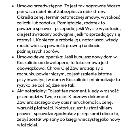
Umowa przedwstępna: To jest tak naprawdę Wasza
pierwsza obietnica! Zabezpiecza obie strony.
Określa cenę, termin ostatecznej umowy, wysokość
zaliczki lub zadatku. Pamiętajcie, zadatek to
poważna sprawa – przepada, jeśli Wy się wycofacie,
ale jest zwracany podwójnie, jeśli to sprzedający się
rozmyśli. Koniecznie zróbcie ją u notariusza, wtedy
macie większą pewność prawną i unikacie
późniejszych sporów.
Umowa deweloperska: Jeśli kupujesz nowy dom w
Koszalinie od dewelopera, to taka umowa jest
obowiązkowa. Chroni Cię! Zawiera zapisy o
rachunku powierniczym, co jest szalenie istotne
przy inwestycji w dom w Koszalinie i minimalizuje to
ryzyko, że coś pójdzie nie tak.
Akt notarialny: To jest ten moment, kiedy własność
przechodzi w Twoje ręce! Kluczowy dokument.
Zawiera szczegółowy opis nieruchomości, cenę,
warunki płatności. Notariusz jest tu strażnikiem
prawa – sprawdza zgodność z przepisami i dba o to,
żebyś został wpisany do księgi wieczystej jako nowy
właściciel.