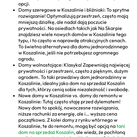
opcji.
Domy szeregowe w Koszalinie i bliźniaki: To sprytne
rozwiązanie! Optymalizują przestrzeń, często mają
mniejszą działkę, ale nadal dają poczucie
prywatności. Na osiedlach takich jak Na Skarpie
znajdziesz wiele nowych domów w Koszalinie tego
typu, i to często w naprawdę atrakcyjnych cenach.
To świetna alternatywa dla domu jednorodzinnego
w Koszalinie, jeśli nie potrzebujesz ogromnego
ogrodu.
Domy wolnostojące: Klasyka! Zapewniają najwięcej
prywatności i przestrzeni, często z pięknym, dużym
ogrodem. To taki prawdziwy dom jednorodzinny w
Koszalinie, idealny jako dom na sprzedaż Koszalin
dla tych, którzy cenią sobie niezależność i swobodę.
Nowe domy w Koszalinie vs. domy do remontu w
Koszalinie: Tutaj często staję przed dylematem!
Nowy dom to spokój, nowoczesne rozwiązania,
niższe rachunki za energię, ale i… wyższa cena
początkowa. Z kolei domy z rynku wtórnego w
Koszalinie, te do remontu, mogą być opcją na
tani
dom na sprzedaż Koszalin
, ale wiedz, że pochłoną