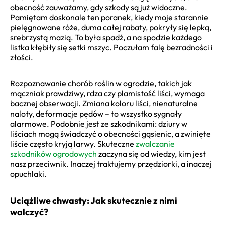
obecność zauważamy, gdy szkody są już widoczne.
Pamiętam doskonale ten poranek, kiedy moje starannie
pielęgnowane róże, duma całej rabaty, pokryły się lepką,
srebrzystą mazią. To była spadź, a na spodzie każdego
listka kłębiły się setki mszyc. Poczułam falę bezradności i
złości.
Rozpoznawanie chorób roślin w ogrodzie, takich jak
mączniak prawdziwy, rdza czy plamistość liści, wymaga
bacznej obserwacji. Zmiana koloru liści, nienaturalne
naloty, deformacje pędów – to wszystko sygnały
alarmowe. Podobnie jest ze szkodnikami: dziury w
liściach mogą świadczyć o obecności gąsienic, a zwinięte
liście często kryją larwy. Skuteczne
zwalczanie
szkodników ogrodowych
zaczyna się od wiedzy, kim jest
nasz przeciwnik. Inaczej traktujemy przędziorki, a inaczej
opuchlaki.
Uciążliwe chwasty: Jak skutecznie z nimi
walczyć?