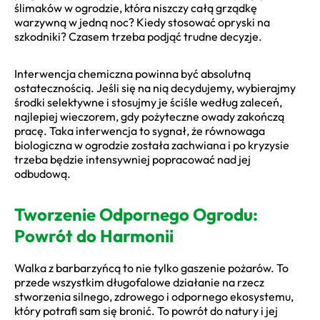
ślimaków w ogrodzie, która niszczy całą grządkę
warzywną w jedną noc? Kiedy stosować opryski na
szkodniki? Czasem trzeba podjąć trudne decyzje.
Interwencja chemiczna powinna być absolutną
ostatecznością. Jeśli się na nią decydujemy, wybierajmy
środki selektywne i stosujmy je ściśle według zaleceń,
najlepiej wieczorem, gdy pożyteczne owady zakończą
pracę. Taka interwencja to sygnał, że równowaga
biologiczna w ogrodzie została zachwiana i po kryzysie
trzeba będzie intensywniej popracować nad jej
odbudową.
Tworzenie Odpornego Ogrodu:
Powrót do Harmonii
Walka z barbarzyńcą to nie tylko gaszenie pożarów. To
przede wszystkim długofalowe działanie na rzecz
stworzenia silnego, zdrowego i odpornego ekosystemu,
który potrafi sam się bronić. To powrót do natury i jej