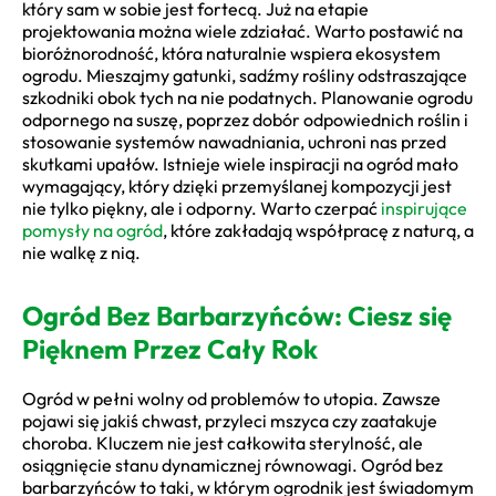
który sam w sobie jest fortecą. Już na etapie
projektowania można wiele zdziałać. Warto postawić na
bioróżnorodność, która naturalnie wspiera ekosystem
ogrodu. Mieszajmy gatunki, sadźmy rośliny odstraszające
szkodniki obok tych na nie podatnych. Planowanie ogrodu
odpornego na suszę, poprzez dobór odpowiednich roślin i
stosowanie systemów nawadniania, uchroni nas przed
skutkami upałów. Istnieje wiele inspiracji na ogród mało
wymagający, który dzięki przemyślanej kompozycji jest
nie tylko piękny, ale i odporny. Warto czerpać
inspirujące
pomysły na ogród
, które zakładają współpracę z naturą, a
nie walkę z nią.
Ogród Bez Barbarzyńców: Ciesz się
Pięknem Przez Cały Rok
Ogród w pełni wolny od problemów to utopia. Zawsze
pojawi się jakiś chwast, przyleci mszyca czy zaatakuje
choroba. Kluczem nie jest całkowita sterylność, ale
osiągnięcie stanu dynamicznej równowagi. Ogród bez
barbarzyńców to taki, w którym ogrodnik jest świadomym