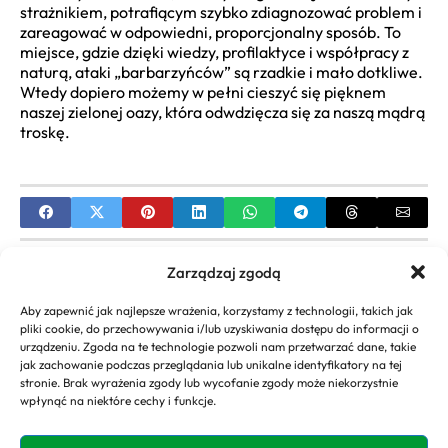
strażnikiem, potrafiącym szybko zdiagnozować problem i
zareagować w odpowiedni, proporcjonalny sposób. To
miejsce, gdzie dzięki wiedzy, profilaktyce i współpracy z
naturą, ataki „barbarzyńców” są rzadkie i mało dotkliwe.
Wtedy dopiero możemy w pełni cieszyć się pięknem
naszej zielonej oazy, która odwdzięcza się za naszą mądrą
troskę.
PREVIOUS
Zarządzaj zgodą
Jak wybrać idealny zestaw mebli ogrodowych?
Aby zapewnić jak najlepsze wrażenia, korzystamy z technologii, takich jak
Stół i krzesła
pliki cookie, do przechowywania i/lub uzyskiwania dostępu do informacji o
urządzeniu. Zgoda na te technologie pozwoli nam przetwarzać dane, takie
NEXT
jak zachowanie podczas przeglądania lub unikalne identyfikatory na tej
stronie. Brak wyrażenia zgody lub wycofanie zgody może niekorzystnie
Inspiracje i pomysły na alejki ogrodowe:
wpłynąć na niektóre cechy i funkcje.
materiały i style