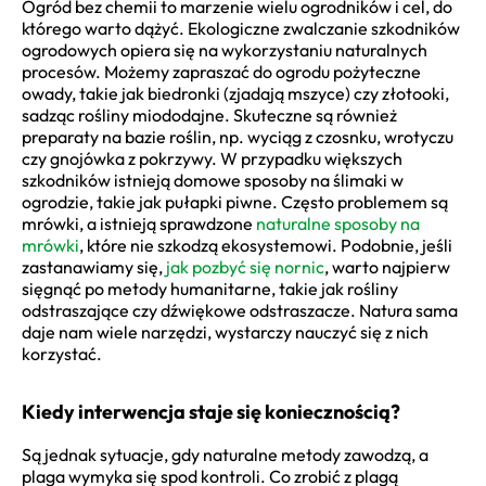
Ogród bez chemii to marzenie wielu ogrodników i cel, do
którego warto dążyć. Ekologiczne zwalczanie szkodników
ogrodowych opiera się na wykorzystaniu naturalnych
procesów. Możemy zapraszać do ogrodu pożyteczne
owady, takie jak biedronki (zjadają mszyce) czy złotooki,
sadząc rośliny miododajne. Skuteczne są również
preparaty na bazie roślin, np. wyciąg z czosnku, wrotyczu
czy gnojówka z pokrzywy. W przypadku większych
szkodników istnieją domowe sposoby na ślimaki w
ogrodzie, takie jak pułapki piwne. Często problemem są
mrówki, a istnieją sprawdzone
naturalne sposoby na
mrówki
, które nie szkodzą ekosystemowi. Podobnie, jeśli
zastanawiamy się,
jak pozbyć się nornic
, warto najpierw
sięgnąć po metody humanitarne, takie jak rośliny
odstraszające czy dźwiękowe odstraszacze. Natura sama
daje nam wiele narzędzi, wystarczy nauczyć się z nich
korzystać.
Kiedy interwencja staje się koniecznością?
Są jednak sytuacje, gdy naturalne metody zawodzą, a
plaga wymyka się spod kontroli. Co zrobić z plagą