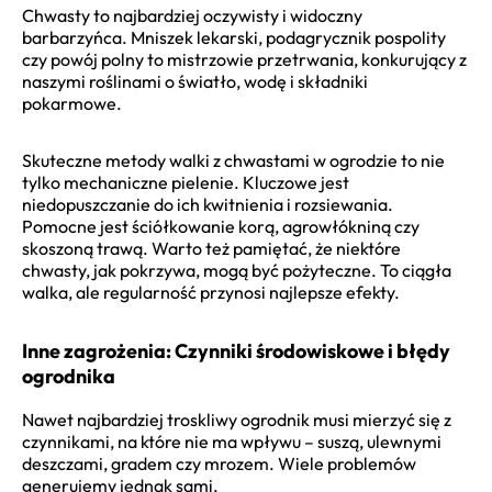
Chwasty to najbardziej oczywisty i widoczny
barbarzyńca. Mniszek lekarski, podagrycznik pospolity
czy powój polny to mistrzowie przetrwania, konkurujący z
naszymi roślinami o światło, wodę i składniki
pokarmowe.
Skuteczne metody walki z chwastami w ogrodzie to nie
tylko mechaniczne pielenie. Kluczowe jest
niedopuszczanie do ich kwitnienia i rozsiewania.
Pomocne jest ściółkowanie korą, agrowłókniną czy
skoszoną trawą. Warto też pamiętać, że niektóre
chwasty, jak pokrzywa, mogą być pożyteczne. To ciągła
walka, ale regularność przynosi najlepsze efekty.
Inne zagrożenia: Czynniki środowiskowe i błędy
ogrodnika
Nawet najbardziej troskliwy ogrodnik musi mierzyć się z
czynnikami, na które nie ma wpływu – suszą, ulewnymi
deszczami, gradem czy mrozem. Wiele problemów
generujemy jednak sami.