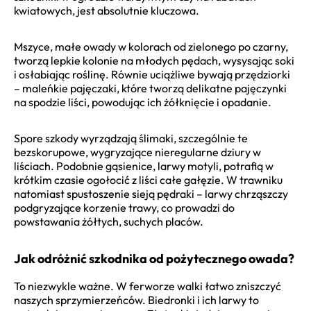
kwiatowych, jest absolutnie kluczowa.
Mszyce, małe owady w kolorach od zielonego po czarny,
tworzą lepkie kolonie na młodych pędach, wysysając soki
i osłabiając roślinę. Równie uciążliwe bywają przędziorki
– maleńkie pajęczaki, które tworzą delikatne pajęczynki
na spodzie liści, powodując ich żółknięcie i opadanie.
Spore szkody wyrządzają ślimaki, szczególnie te
bezskorupowe, wygryzające nieregularne dziury w
liściach. Podobnie gąsienice, larwy motyli, potrafią w
krótkim czasie ogołocić z liści całe gałęzie. W trawniku
natomiast spustoszenie sieją pędraki – larwy chrząszczy
podgryzające korzenie trawy, co prowadzi do
powstawania żółtych, suchych placów.
Jak odróżnić szkodnika od pożytecznego owada?
To niezwykle ważne. W ferworze walki łatwo zniszczyć
naszych sprzymierzeńców. Biedronki i ich larwy to