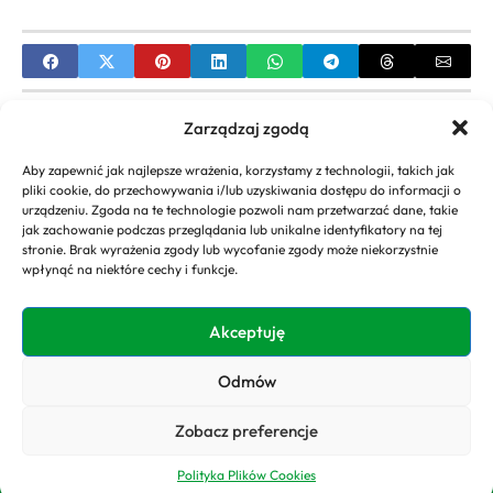
PREVIOUS
Zarządzaj zgodą
Rośliny ozdobne do ogrodu: przewodnik po
Aby zapewnić jak najlepsze wrażenia, korzystamy z technologii, takich jak
odmianach i zasadach uprawy
pliki cookie, do przechowywania i/lub uzyskiwania dostępu do informacji o
urządzeniu. Zgoda na te technologie pozwoli nam przetwarzać dane, takie
NEXT
jak zachowanie podczas przeglądania lub unikalne identyfikatory na tej
stronie. Brak wyrażenia zgody lub wycofanie zgody może niekorzystnie
Duże drzewa ozdobne do ogrodu: Gatunki,
wpłynąć na niektóre cechy i funkcje.
sadzenie i pielęgnacja
Akceptuję
Odmów
Copyright 2026. All rights
Polityka
reserved powered by
Prywatności
Zobacz preferencje
domyogrody.eu
Polityka Plików Cookies