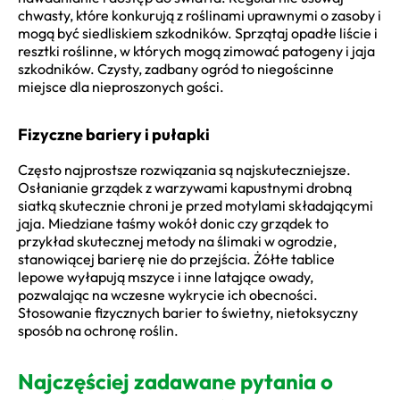
chwasty, które konkurują z roślinami uprawnymi o zasoby i
mogą być siedliskiem szkodników. Sprzątaj opadłe liście i
resztki roślinne, w których mogą zimować patogeny i jaja
szkodników. Czysty, zadbany ogród to niegościnne
miejsce dla nieproszonych gości.
Fizyczne bariery i pułapki
Często najprostsze rozwiązania są najskuteczniejsze.
Osłanianie grządek z warzywami kapustnymi drobną
siatką skutecznie chroni je przed motylami składającymi
jaja. Miedziane taśmy wokół donic czy grządek to
przykład skutecznej metody na ślimaki w ogrodzie,
stanowiącej barierę nie do przejścia. Żółte tablice
lepowe wyłapują mszyce i inne latające owady,
pozwalając na wczesne wykrycie ich obecności.
Stosowanie fizycznych barier to świetny, nietoksyczny
sposób na ochronę roślin.
Najczęściej zadawane pytania o