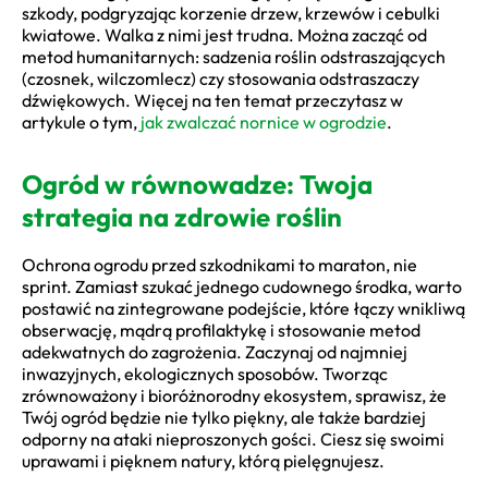
szkody, podgryzając korzenie drzew, krzewów i cebulki
kwiatowe. Walka z nimi jest trudna. Można zacząć od
metod humanitarnych: sadzenia roślin odstraszających
(czosnek, wilczomlecz) czy stosowania odstraszaczy
dźwiękowych. Więcej na ten temat przeczytasz w
artykule o tym,
jak zwalczać nornice w ogrodzie
.
Ogród w równowadze: Twoja
strategia na zdrowie roślin
Ochrona ogrodu przed szkodnikami to maraton, nie
sprint. Zamiast szukać jednego cudownego środka, warto
postawić na zintegrowane podejście, które łączy wnikliwą
obserwację, mądrą profilaktykę i stosowanie metod
adekwatnych do zagrożenia. Zaczynaj od najmniej
inwazyjnych, ekologicznych sposobów. Tworząc
zrównoważony i bioróżnorodny ekosystem, sprawisz, że
Twój ogród będzie nie tylko piękny, ale także bardziej
odporny na ataki nieproszonych gości. Ciesz się swoimi
uprawami i pięknem natury, którą pielęgnujesz.