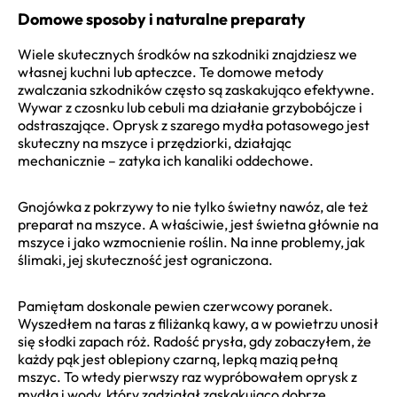
Domowe sposoby i naturalne preparaty
Wiele skutecznych środków na szkodniki znajdziesz we
własnej kuchni lub apteczce. Te domowe metody
zwalczania szkodników często są zaskakująco efektywne.
Wywar z czosnku lub cebuli ma działanie grzybobójcze i
odstraszające. Oprysk z szarego mydła potasowego jest
skuteczny na mszyce i przędziorki, działając
mechanicznie – zatyka ich kanaliki oddechowe.
Gnojówka z pokrzywy to nie tylko świetny nawóz, ale też
preparat na mszyce. A właściwie, jest świetna głównie na
mszyce i jako wzmocnienie roślin. Na inne problemy, jak
ślimaki, jej skuteczność jest ograniczona.
Pamiętam doskonale pewien czerwcowy poranek.
Wyszedłem na taras z filiżanką kawy, a w powietrzu unosił
się słodki zapach róż. Radość prysła, gdy zobaczyłem, że
każdy pąk jest oblepiony czarną, lepką mazią pełną
mszyc. To wtedy pierwszy raz wypróbowałem oprysk z
mydła i wody, który zadziałał zaskakująco dobrze.