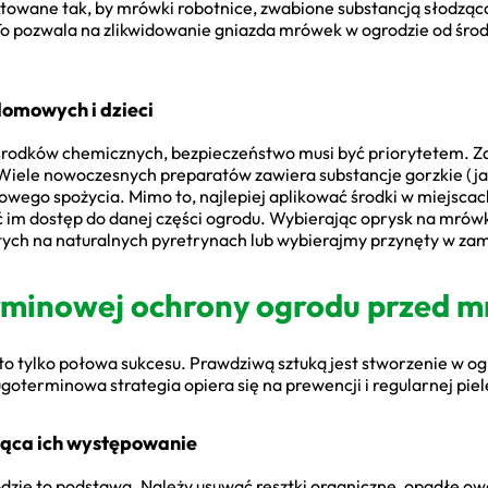
towane tak, by mrówki robotnice, zwabione substancją słodzącą,
To pozwala na zlikwidowanie gniazda mrówek w ogrodzie od środ
domowych i dzieci
środków chemicznych, bezpieczeństwo musi być priorytetem. Z
 Wiele nowoczesnych preparatów zawiera substancje gorzkie (jak 
ego spożycia. Mimo to, najlepiej aplikować środki w miejscach
ć im dostęp do danej części ogrodu. Wybierając oprysk na mrówk
tych na naturalnych pyretrynach lub wybierajmy przynęty w za
rminowej ochrony ogrodu przed 
o tylko połowa sukcesu. Prawdziwą sztuką jest stworzenie w og
terminowa strategia opiera się na prewencji i regularnej piel
jąca ich występowanie
dzie to podstawa. Należy usuwać resztki organiczne, opadłe owo