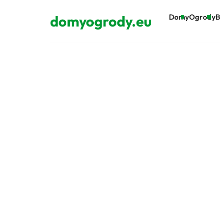
domyogrody.eu
Domy
Ogrody
B