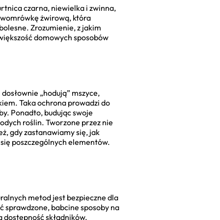
tnica czarna, niewielka i zwinna,
erwomrówkę żwirową, która
 bolesne. Zrozumienie, z jakim
ż większość domowych sposobów
 dosłownie „hodują” mszyce,
makiem. Taka ochrona prowadzi do
oby. Ponadto, budując swoje
dych roślin. Tworzone przez nie
eż, gdy zastanawiamy się, jak
 się poszczególnych elementów.
ralnych metod jest bezpieczne dla
ć sprawdzone, babcine sposoby na
twa dostępność składników.