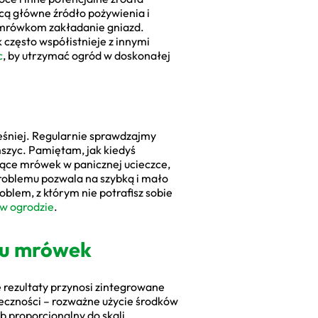
cą główne źródło pożywienia i
a mrówkom zakładanie gniazd.
często współistnieje z innymi
c
, by utrzymać ogród w doskonałej
eśniej. Regularnie sprawdzajmy
szyc. Pamiętam, jak kiedyś
iące mrówek w panicznej ucieczce,
roblemu pozwala na szybką i mało
blem, z którym nie potrafisz sobie
 w ogrodzie
.
mu mrówek
 rezultaty przynosi zintegrowane
teczności – rozważne użycie środków
 proporcjonalny do skali