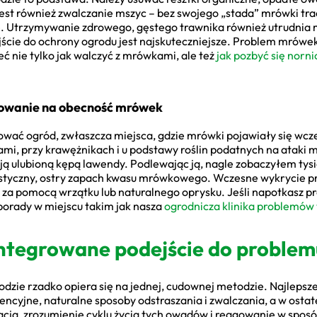
est również zwalczanie mszyc – bez swojego „stada” mrówki tra
ce. Utrzymywanie zdrowego, gęstego trawnika również utrudni
cie do ochrony ogrodu jest najskuteczniejsze. Problem mrówek 
ć nie tylko jak walczyć z mrówkami, ale też
jak pozbyć się norni
gowanie na obecność mrówek
ować ogród, zwłaszcza miejsca, gdzie mrówki pojawiały się wcz
i, przy krawężnikach i u podstawy roślin podatnych na ataki m
ą ulubioną kępą lawendy. Podlewając ją, nagle zobaczyłem tys
rystyczny, ostry zapach kwasu mrówkowego. Wczesne wykrycie p
 za pomocą wrzątku lub naturalnego oprysku. Jeśli napotkasz pro
porady w miejscu takim jak nasza
ogrodnicza klinika problemów
ntegrowane podejście do proble
zie rzadko opiera się na jednej, cudownej metodzie. Najlepsze
encyjne, naturalne sposoby odstraszania i zwalczania, a w osta
ja, zrozumienie cyklu życia tych owadów i reagowanie w sposób