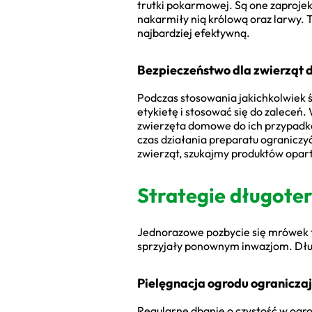
trutki pokarmowej. Są one zaprojek
nakarmiły nią królową oraz larwy. 
najbardziej efektywną.
Bezpieczeństwo dla zwierząt 
Podczas stosowania jakichkolwiek 
etykietę i stosować się do zaleceń.
zwierzęta domowe do ich przypadkow
czas działania preparatu ograniczy
zwierząt, szukajmy produktów opar
Strategie długote
Jednorazowe pozbycie się mrówek t
sprzyjały ponownym inwazjom. Długo
Pielęgnacja ogrodu ogranicza
Regularne dbanie o czystość w ogro