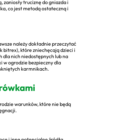
 zaniosły truciznę do gniazda i
ka, co jest metodą ostateczną i
awsze należy dokładnie przeczytać
bitrex), które zniechęcają dzieci i
 dla nich niedostępnych lub na
i w ogrodzie bezpieczny dla
mkniętych karmnikach.
mrówkami
rodzie warunków, które nie będą
ęgnacji.
ce i inne potencjalne źródła