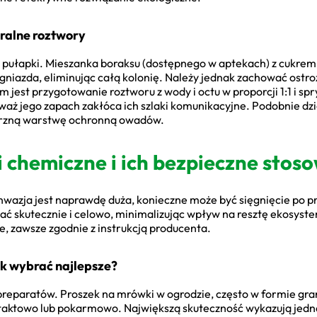
ralne roztwory
pułapki. Mieszanka boraksu (dostępnego w aptekach) z cukrem 
gniazda, eliminując całą kolonię. Należy jednak zachować ostr
em jest przygotowanie roztworu z wody i octu w proporcji 1:1 i 
waż jego zapach zakłóca ich szlaki komunikacyjne. Podobnie dz
ętrzną warstwę ochronną owadów.
 chemiczne i ich bezpieczne stos
nwazja jest naprawdę duża, konieczne może być sięgnięcie po
łać skutecznie i celowo, minimalizując wpływ na resztę ekosyste
, zawsze zgodnie z instrukcją producenta.
ak wybrać najlepsze?
reparatów. Proszek na mrówki w ogrodzie, często w formie gran
ntaktowo lub pokarmowo. Największą skuteczność wykazują jedna