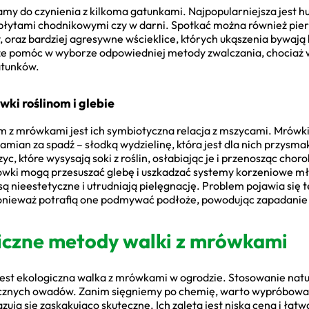
my do czynienia z kilkoma gatunkami. Najpopularniejsza jest hur
 płytami chodnikowymi czy w darni. Spotkać można również pi
y, oraz bardziej agresywne wścieklice, których ukąszenia bywają
że pomóc w wyborze odpowiedniej metody zwalczania, chocia
atunków.
ki roślinom i glebie
z mrówkami jest ich symbiotyczna relacja z mszycami. Mrówki
zamian za spadź – słodką wydzielinę, która jest dla nich przys
, które wysysają soki z roślin, osłabiając je i przenosząc chor
ówki mogą przesuszać glebę i uszkadzać systemy korzeniowe mło
ą nieestetyczne i utrudniają pielęgnację. Problem pojawia się t
ponieważ potrafią one podmywać podłoże, powodując zapadanie
giczne metody walki z mrówkami
jest ekologiczna walka z mrówkami w ogrodzie. Stosowanie natu
tecznych owadów. Zanim sięgniemy po chemię, warto wypróbowa
zują się zaskakująco skuteczne. Ich zaletą jest niska cena i ła