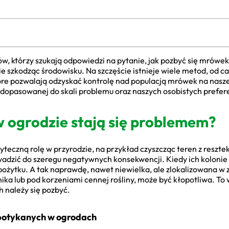
w, którzy szukają odpowiedzi na pytanie, jak pozbyć się mrówek 
ie szkodząc środowisku. Na szczęście istnieje wiele metod, od c
re pozwalają odzyskać kontrolę nad populacją mrówek na naszej
i dopasowanej do skali problemu oraz naszych osobistych prefere
 ogrodzie stają się problemem?
czną rolę w przyrodzie, na przykład czyszcząc teren z resztek 
zić do szeregu negatywnych konsekwencji. Kiedy ich kolonie sta
pożytku. A tak naprawdę, nawet niewielka, ale zlokalizowana w 
ka lub pod korzeniami cennej rośliny, może być kłopotliwa. T
h należy się pozbyć.
spotykanych w ogrodach