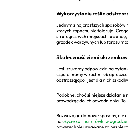
Wykorzystanie roślin odstras
Jednym z najprostszych sposobów na
których zapachu nie tolerują. Czeg
strategicznych miejscach lawendę, 
grządek warzywnych lub tarasu może
Skuteczność ziemi okrzemkowe
Jeśli szukamy odpowiedzi na pytan
często mamy w kuchni lub apteczce
odstraszająco i jest dla nich szkod
Podobne, choć silniejsze działani
prowadząc do ich odwodnienia. To j
Rozważając domowe sposoby, niektórz
na
użycie soli na mrówki w ogrodzie
powszechnie uznawane za bezpieczn