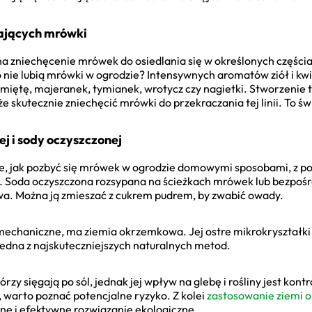
zających mrówki
 zniechęcenie mrówek do osiedlania się w określonych częściac
o nie lubią mrówki w ogrodzie? Intensywnych aromatów ziół i k
miętę, majeranek, tymianek, wrotycz czy nagietki. Stworzenie 
 skutecznie zniechęcić mrówki do przekraczania tej linii. To 
j i sody oczyszczonej
ie, jak pozbyć się mrówek w ogrodzie domowymi sposobami, z p
. Soda oczyszczona rozsypana na ścieżkach mrówek lub bezpośr
liwa. Można ją zmieszać z cukrem pudrem, by zwabić owady.
e mechaniczne, ma ziemia okrzemkowa. Jej ostre mikrokryształk
edna z najskuteczniejszych naturalnych metod.
y sięgają po sól, jednak jej wpływ na glebę i rośliny jest kont
, warto poznać potencjalne ryzyko. Z kolei
zastosowanie ziemi 
e i efektywne rozwiązanie ekologiczne.