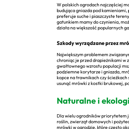
W polskich ogrodach najczęściej ma
budująca gniazda pod kamieniami,
preferuje suche i piaszczyste teren
gatunkiem mamy do czynienia, mo
działa na większość popularnych g
Szkody wyrządzane przez mrów
Największym problemem związanym 
chroniąc je przed drapieżnikami w 
gwałtownego wzrostu populacji mszyc
podziemne korytarze i gniazda, mr
kopce na trawnikach czy ścieżkach s
usunąć mrówki z kostki brukowej, 
Naturalne i ekolo
Dla wielu ogrodników priorytetem 
roślin, zwierząt domowych i poży
mrówki w ogrodzie, które często oka