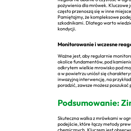
pożywienia dla mrówek. Kluczowe j
często przenoszą się w inne miejs
Pamiętajmy, że kompleksowe podejś
szkodnikami. Dlatego warto wiedzie
kondycji.
Monitorowanie i wczesne rea
Ważne jest, aby regularnie monitor
okolice fundamentów, pod kamieniam
odkryłem wielkie mrowisko pod moj
a w powietrzu uniósł się charakte
inwazyjną interwencję, na przykład
poradzić, zawsze możesz poszukać 
Podsumowanie: Zi
Skuteczna walka z mrówkami w ogrod
podejście, które łączy metody prew
chemicznych. Kluczem jest obserwac