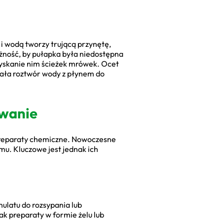
i wodą tworzy trującą przynętę,
ożność, by pułapka była niedostępna
spryskanie nim ścieżek mrówek. Ocet
iała roztwór wody z płynem do
owanie
 preparaty chemiczne. Nowoczesne
mu. Kluczowe jest jednak ich
ulatu do rozsypania lub
k preparaty w formie żelu lub