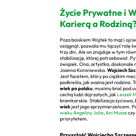
Życie Prywatne i
Karierą a Rodziną
Poza boiskiem Wojtek to mąż i ojciec
osiągnął, pozwala mu łączyć rolę ś
trzy dni. Ale on znajduje w tym ró
stabilizację, której potrzebował. P
związek. Ona, artystka, doskonale 
Joanna Koroniewska.
Wojciech Szc
Jest facetem, który po ciężkim mec
podkreśla, jak ważna jest rodzina
wiek po polsku
, musimy brać pod uw
cechą ludzi dojrzałych, jak
Leszek M
bramkarskie. Stabilizacja życiowa,
wiek
jest jego sprzymierzeńcem. Po
wieku Angeliny Jolie
,
Ani Musze
czy
priorytetem.
Przyszłość Wojciecha Szczęsn