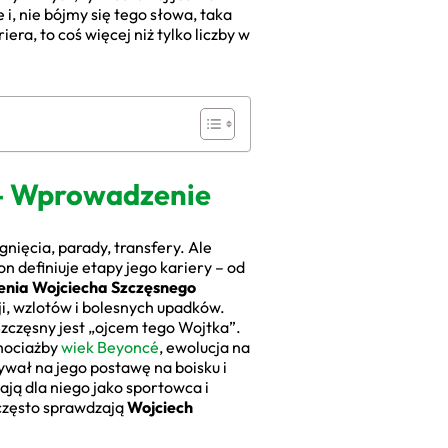
i, nie bójmy się tego słowa, taka
era, to coś więcej niż tylko liczby w
 – Wprowadzenie
nięcia, parady, transfery. Ale
 on definiuje etapy jego kariery – od
enia Wojciecha Szczęsnego
ji, wzlotów i bolesnych upadków.
Szczęsny jest „ojcem tego Wojtka”.
chociażby
wiek Beyoncé
, ewolucja na
wał na jego postawę na boisku i
zają dla niego jako sportowca i
j często sprawdzają
Wojciech