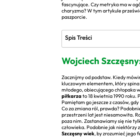
fascynujące. Czy metryka ma w ogóle
charyzma? W tym artykule prześwietli
paszporcie.
Spis Treści
Wojciech Szczęsny
Zacznijmy od podstaw. Kiedy mówimy
kluczowym elementem, który spina t
młodego, obiecującego chłopaka w 
piłkarza
to 18 kwietnia 1990 roku. 
Pamiętam go jeszcze z czasów, gdy 
Co za zmiana ról, prawda? Podobnie
przestrzeni lat jest niesamowita. R
poza nim. Zastanawiamy się nie tyl
człowieka. Podobnie jak niektórzy 
Szczęsny wiek
, by zrozumieć jego