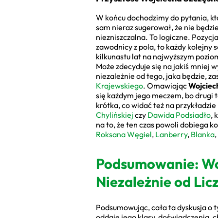
W końcu dochodzimy do pytania, któr
sam nieraz sugerował, że nie będzie
niezniszczalna. To logiczne. Pozycj
zawodnicy z pola, to każdy kolejn
kilkunastu lat na najwyższym pozio
Może zdecyduje się na jakiś mniej w
niezależnie od tego, jaka będzie, z
Krajewskiego
. Omawiając
Wojciec
się każdym jego meczem, bo drugi ta
krótka, co widać też na przykładzie
Chylińskiej
czy
Dawida Podsiadło
, 
na to, że ten czas powoli dobiega ko
Roksana Węgiel
,
Lanberry
,
Blanka
,
Podsumowanie: Woj
Niezależnie od Lic
Podsumowując, cała ta dyskusja o ty
oddaje jego klasy, doświadczenia, c