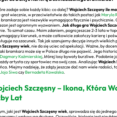
e zadaje sobie każdy kibic: co dalej?
Wojciech Szczęsny ile ma 
 grał wiecznie, w przeciwieństwie do takich postaci jak
Maryla 
a bramkarza jest niezwykle wymagająca fizycznie i psychicznie. 
y sezon jest ogromnym wyzwaniem.
Jak długo gra Wojciech Szcz
mie. To szmat czasu. Moim zdaniem, pogra jeszcze 2-3 lata w to
ymagający kierunek, a może całkowicie zakończy karierę i poświ
asługuje na szacunek. Tak jak szanujemy decyzje innych wielkich 
h Szczęsny wiek
, nie da się uciec od spekulacji. Ważne, by doce
ki bramkarz może się w Polsce długo nie pojawić. Jego historia
Dagmary Kaźmierskiej
, której losy bywały burzliwe. Podobnie 
każdy artysta czy sportowiec ma swój czas. Analizując
Wojciech 
ńca. Miejmy nadzieję, że zdąży jeszcze dać nam wiele radości, tak
Jojo Siwa
czy
Bernadeta Kowalska
.
ciech Szczęsny – Ikona, Która Wc
zby Lat
m, jaki jest
Wojciech Szczęsny wiek
, sprowadza się do jednego. 
haryzmy i wpływu na drużynę. Oczywiście, biologia jest nieubłaga