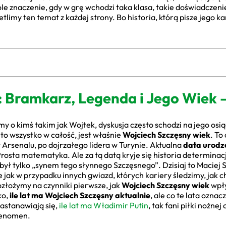
 znaczenie, gdy w grę wchodzi taka klasa, takie doświadczenie 
my ten temat z każdej strony. Bo historia, którą pisze jego kari
: Bramkarz, Legenda i Jego Wiek
 o kimś takim jak Wojtek, dyskusja często schodzi na jego osiąg
o wszystko w całość, jest właśnie
Wojciech Szczęsny wiek
. To
Arsenalu, po dojrzałego lidera w Turynie. Aktualna
data urodz
Prosta matematyka. Ale za tą datą kryje się historia determinac
był tylko „synem tego słynnego Szczęsnego”. Dzisiaj to Maciej 
 jak w przypadku innych gwiazd, których kariery śledzimy, jak 
ozłożymy na czynniki pierwsze, jak
Wojciech Szczęsny wiek
wpły
ko,
ile lat ma Wojciech Szczęsny aktualnie
, ale co te lata oznac
zastanawiają się,
ile lat ma Władimir Putin
, tak fani piłki nożne
 fenomen.