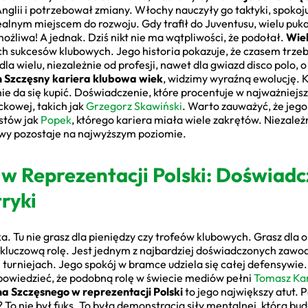
nglii i potrzebował zmiany. Włochy nauczyły go taktyki, spokoju
ealnym miejscem do rozwoju. Gdy trafił do Juventusu, wielu puk
ożliwa! A jednak. Dziś nikt nie ma wątpliwości, że podołał.
Wie
ch sukcesów klubowych. Jego historia pokazuje, że czasem trzeb
 dla wielu, niezależnie od profesji, nawet dla gwiazd disco polo
h Szczęsny kariera klubowa wiek
, widzimy wyraźną ewolucję. 
 nie da się kupić. Doświadczenie, które procentuje w najważnie
kowej, takich jak
Grzegorz Skawiński
. Warto zauważyć, że jego
stów jak
Popek
, którego kariera miała wiele zakrętów. Niezależn
owy pozostaje na najwyższym poziomie.
w Reprezentacji Polski: Doświadc
ryki
. Tu nie grasz dla pieniędzy czy trofeów klubowych. Grasz dla or
kluczową rolę. Jest jednym z najbardziej doświadczonych zawod
ch turniejach. Jego spokój w bramce udziela się całej defensywie. 
y powiedzieć, że podobną rolę w świecie mediów pełni
Tomasz K
a Szczęsnego w reprezentacji Polski
to jego największy atut. 
o nie był fuks. To była demonstracja siły mentalnej, którą bud