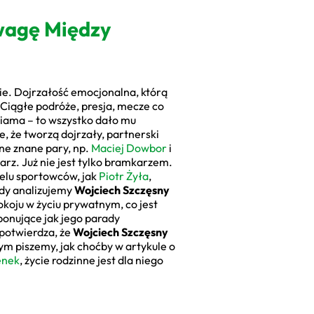
wagę Między
e. Dojrzałość emocjonalna, którą
 Ciągłe podróże, presja, mecze co
Liama – to wszystko dało mu
e, że tworzą dojrzały, partnerski
nne znane pary, np.
Maciej Dowbor
i
arz. Już nie jest tylko bramkarzem.
ielu sportowców, jak
Piotr Żyła
,
gdy analizujemy
Wojciech Szczęsny
okoju w życiu prywatnym, co jest
imponujące jak jego parady
 potwierdza, że
Wojciech Szczęsny
ym piszemy, jak choćby w artykule o
enek
, życie rodzinne jest dla niego