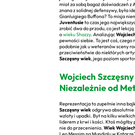
miał za sobą bagaż doświadczeń z A
znana z solidnej defensywy, była id
Gianluigiego Buffona? To misja niem
Juventusie
to czas jego największy
zrobić dwa do przodu, co jest lekcją
o
wieku Shazzy
. Analizując
Wojciec
pewności siebie. To jest coś, czego
podobnie jak u weteranów sceny roc
przeciwieństwie do niektórych arty
Szczęsny wiek
, jego poziom sport
Wojciech Szczęsny 
Niezależnie od Met
Reprezentacja to zupełnie inna bajka
Szczęsny wiek
odgrywa absolutnie 
wzloty i upadki. Był na kilku wielki
liderem z krwi i kości. Ktoś mógłb
nie do przecenienia.
Wiek Wojciech
Leo Messim na Mundialu w Katarze? T