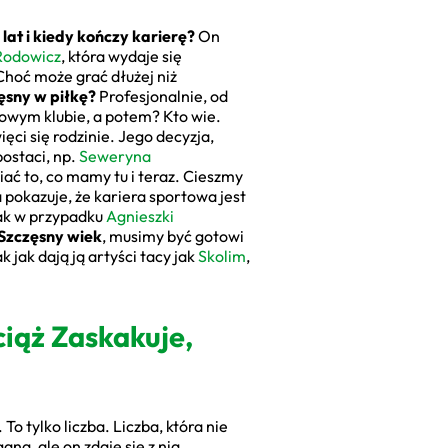
lat i kiedy kończy karierę?
On
Rodowicz
, która wydaje się
Choć może grać dłużej niż
ęsny w piłkę?
Profesjonalnie, od
powym klubie, a potem? Kto wie.
ęci się rodzinie. Jego decyzja,
postaci, np.
Seweryna
niać to, co mamy tu i teraz. Cieszmy
 pokazuje, że kariera sportowa jest
jak w przypadku
Agnieszki
Szczęsny wiek
, musimy być gotowi
 jak dają ją artyści tacy jak
Skolim
,
iąż Zaskakuje,
To tylko liczba. Liczba, która nie
na, ale on zdaje się z nią