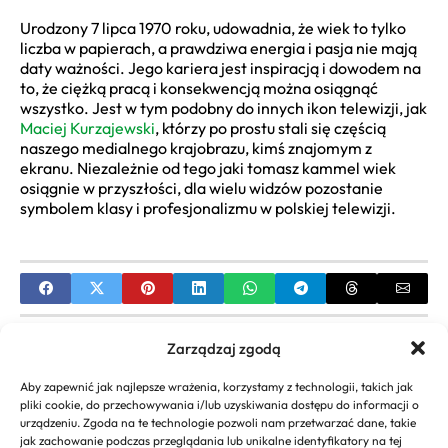
Urodzony 7 lipca 1970 roku, udowadnia, że wiek to tylko
liczba w papierach, a prawdziwa energia i pasja nie mają
daty ważności. Jego kariera jest inspiracją i dowodem na
to, że ciężką pracą i konsekwencją można osiągnąć
wszystko. Jest w tym podobny do innych ikon telewizji, jak
Maciej Kurzajewski
, którzy po prostu stali się częścią
naszego medialnego krajobrazu, kimś znajomym z
ekranu. Niezależnie od tego jaki tomasz kammel wiek
osiągnie w przyszłości, dla wielu widzów pozostanie
symbolem klasy i profesjonalizmu w polskiej telewizji.
PREVIOUS
Zarządzaj zgodą
Ćwiczenia w Domu dla Kobiet: Kompletny
Aby zapewnić jak najlepsze wrażenia, korzystamy z technologii, takich jak
Przewodnik Fitness bez Siłowni
pliki cookie, do przechowywania i/lub uzyskiwania dostępu do informacji o
urządzeniu. Zgoda na te technologie pozwoli nam przetwarzać dane, takie
NEXT
jak zachowanie podczas przeglądania lub unikalne identyfikatory na tej