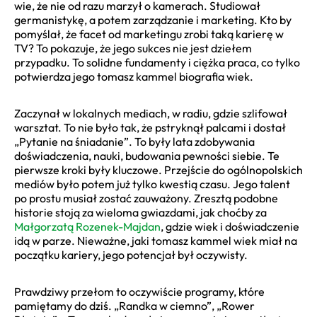
wie, że nie od razu marzył o kamerach. Studiował
germanistykę, a potem zarządzanie i marketing. Kto by
pomyślał, że facet od marketingu zrobi taką karierę w
TV? To pokazuje, że jego sukces nie jest dziełem
przypadku. To solidne fundamenty i ciężka praca, co tylko
potwierdza jego tomasz kammel biografia wiek.
Zaczynał w lokalnych mediach, w radiu, gdzie szlifował
warsztat. To nie było tak, że pstryknął palcami i dostał
„Pytanie na śniadanie”. To były lata zdobywania
doświadczenia, nauki, budowania pewności siebie. Te
pierwsze kroki były kluczowe. Przejście do ogólnopolskich
mediów było potem już tylko kwestią czasu. Jego talent
po prostu musiał zostać zauważony. Zresztą podobne
historie stoją za wieloma gwiazdami, jak choćby za
Małgorzatą Rozenek-Majdan
, gdzie wiek i doświadczenie
idą w parze. Nieważne, jaki tomasz kammel wiek miał na
początku kariery, jego potencjał był oczywisty.
Prawdziwy przełom to oczywiście programy, które
pamiętamy do dziś. „Randka w ciemno”, „Rower