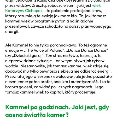
przez widzów. Zresztą, zobaczcie sami, jaki jest
wiek
Katarzyny Cichopek
– to pokolenie profesjonalistów,
którzy rozumieją telewizję jak mało kto. To, jaki tomasz
kammel wiek w programie pytania na śniadanie
prezentował, zawsze schodziło na dalszy plan wobec jego
energii.
Ale Kammel to nie tylko poranna kawa. To też ogromne
emocje w „The Voice of Poland”, „Dance Dance Dance”
czy „Dzieciaki górą!”. Ten stres na żywo, ta presja, te
nieprzewidziane sytuacje… on w tym pływa jak ryba w
wodzie. Niesamowite, jak tomasz kammel wiek zdaje się
dodawać mu tylko pewności siebie, a nie odbierać energii.
Przez lata jego wizerunek ewoluował, ale jedno pozostało
niezmienne: pełen profesjonalizm i autentyczność. I za to
branża go ceni, co widać po licznych nagrodach. Jego
tomasz kammel wiek to kapitał, który procentuje.
Kammel po godzinach. Jaki jest, gdy
gasną światła kamer?