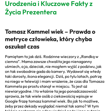
Urodzenia i Kluczowe Fakty z
Życia Prezentera
Tomasz Kammel wiek – Prawda o
metryce człowieka, który chyba
oszukał czas
Pamiętam to jak dziś. Rodzinne wieczory z „Randką w
ciemno”. Mama zawsze chwaliła jego nienaganny
uśmiech, a ja, dzieciak, nie mogłem wyjść z podziwu, jak
on tak swobodnie gada do kamery. Wydawał się wtedy
taki dorosły, ikona elegancji. Dziś, po tylu latach, patrzę
na niego w telewizji i mam wrażenie, że czas dla Tomasza
Kammela po prostu stanął w miejscu. To jest aż
niewiarygodne. I to właśnie ta jego ponadczasowość
sprawia, że tak wiele osób z ciekawością wpisuje w
Google frazę tomasz kammel wiek. Bo jak to możliwe,
żeby przez dekady wyglądać niemal tak samo? W tym