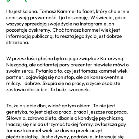
I tu jest ściana. Tomasz Kammel to facet, który cholernie
ceni swoją prywatność. I ja to szanuję. W świecie, gdzie
wszyscy sprzedają swoje życie na Instagramie, on
pozostaje dyskretny. Choć tomasz kammel wiek jest
informacją publiczną, to reszta jego życia jest dobrze
strzeżona.
W przeszłości głośno było o jego związku z Katarzyną
Niezgodą, ale od tamtej pory prezenter niewiele mówi o
swoim sercu. Pytania o to, czy jest tomasz kammel wiek i
partner, pojawiają się non stop, ale on konsekwentnie
milczy. I dobrze. Skupia się na pracy, a życie osobiste
zostawia dla siebie. To budzi szacunek.
To, że o siebie dba, widać gołym okiem. To nie jest
genetyka, to jest ciężka praca, praca i jeszcze raz praca.
Siłownia, zdrowa dieta, dbanie o kondycję psychiczną.
Inaczej się nie da utrzymać takiej formy, zwłaszcza gdy
tomasz kammel wiek już dawno przekroczył
pięćdziesiątkę. Jest aktywny, podróżuje, interesuje się