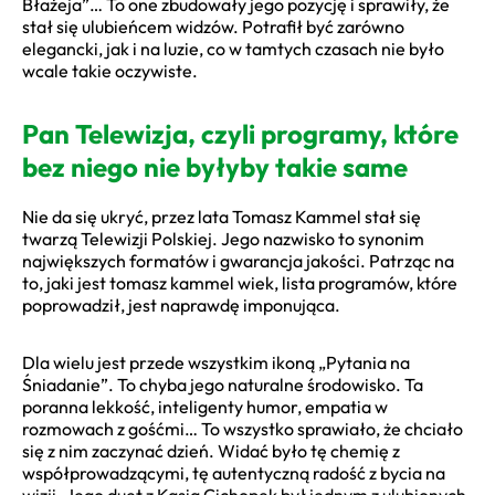
Błażeja”… To one zbudowały jego pozycję i sprawiły, że
stał się ulubieńcem widzów. Potrafił być zarówno
elegancki, jak i na luzie, co w tamtych czasach nie było
wcale takie oczywiste.
Pan Telewizja, czyli programy, które
bez niego nie byłyby takie same
Nie da się ukryć, przez lata Tomasz Kammel stał się
twarzą Telewizji Polskiej. Jego nazwisko to synonim
największych formatów i gwarancja jakości. Patrząc na
to, jaki jest tomasz kammel wiek, lista programów, które
poprowadził, jest naprawdę imponująca.
Dla wielu jest przede wszystkim ikoną „Pytania na
Śniadanie”. To chyba jego naturalne środowisko. Ta
poranna lekkość, inteligenty humor, empatia w
rozmowach z gośćmi… To wszystko sprawiało, że chciało
się z nim zaczynać dzień. Widać było tę chemię z
współprowadzącymi, tę autentyczną radość z bycia na
wizji. Jego duet z Kasią Cichopek był jednym z ulubionych