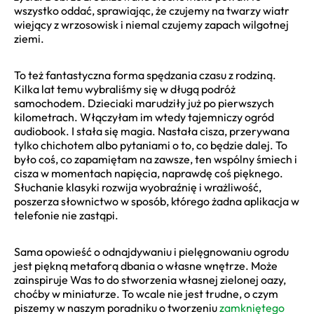
wszystko oddać, sprawiając, że czujemy na twarzy wiatr
wiejący z wrzosowisk i niemal czujemy zapach wilgotnej
ziemi.
To też fantastyczna forma spędzania czasu z rodziną.
Kilka lat temu wybraliśmy się w długą podróż
samochodem. Dzieciaki marudziły już po pierwszych
kilometrach. Włączyłam im wtedy tajemniczy ogród
audiobook. I stała się magia. Nastała cisza, przerywana
tylko chichotem albo pytaniami o to, co będzie dalej. To
było coś, co zapamiętam na zawsze, ten wspólny śmiech i
cisza w momentach napięcia, naprawdę coś pięknego.
Słuchanie klasyki rozwija wyobraźnię i wrażliwość,
poszerza słownictwo w sposób, którego żadna aplikacja w
telefonie nie zastąpi.
Sama opowieść o odnajdywaniu i pielęgnowaniu ogrodu
jest piękną metaforą dbania o własne wnętrze. Może
zainspiruje Was to do stworzenia własnej zielonej oazy,
choćby w miniaturze. To wcale nie jest trudne, o czym
piszemy w naszym poradniku o tworzeniu
zamkniętego