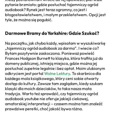
pytanie brzmiało: gdzie posłuchać tajemniczy ogród
audiobook? Rynek jest teraz ogromny, co jest i
błogosławieństwem, i małym przekleństwem. Opcji jest
tyle, że można się pogubić.
Darmowe Bramy do Yorkshire: Gdzie Szukać?
Na początku, jak chyba każdy, wpisałam w wyszukiwarkę
„tajemniczy ogród audiobook za darmo”. I wiecie co?
Byłam pozytywnie zaskoczona. Ponieważ powieść
Frances Hodgson Burnett to klasyka, która trafiła już do
domeny publicznej, istnieją miejsca, gdzie można jej
posłuchać zupełnie legalnie i bez opłat. Moim ulubionym
odkryciem jest portal
Wolne Lektury
. To skarbnica dla
każdego mola książkowego, który ceni sobie otwarty
dostęp do kultury. Zawsze tam zaglądam, kiedy szukam
klasyki dla moich dzieciaków, to taka nasza mała
tradycja. Warto też sprawdzić, czy tajemniczy ogród
audiobook youtube nie oferuje jakiejś ciekawej,
amatorskiej interpretacji – czasem można tam znaleźć
prawdziwe perełki, choć jakość bywa różna.