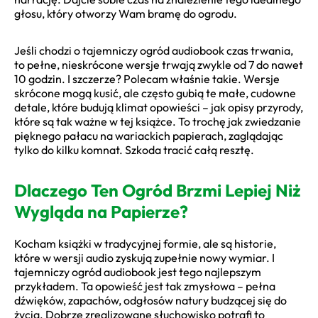
głosu, który otworzy Wam bramę do ogrodu.
Jeśli chodzi o tajemniczy ogród audiobook czas trwania,
to pełne, nieskrócone wersje trwają zwykle od 7 do nawet
10 godzin. I szczerze? Polecam właśnie takie. Wersje
skrócone mogą kusić, ale często gubią te małe, cudowne
detale, które budują klimat opowieści – jak opisy przyrody,
które są tak ważne w tej książce. To trochę jak zwiedzanie
pięknego pałacu na wariackich papierach, zaglądając
tylko do kilku komnat. Szkoda tracić całą resztę.
Dlaczego Ten Ogród Brzmi Lepiej Niż
Wygląda na Papierze?
Kocham książki w tradycyjnej formie, ale są historie,
które w wersji audio zyskują zupełnie nowy wymiar. I
tajemniczy ogród audiobook jest tego najlepszym
przykładem. Ta opowieść jest tak zmysłowa – pełna
dźwięków, zapachów, odgłosów natury budzącej się do
życia. Dobrze zrealizowane słuchowisko potrafi to