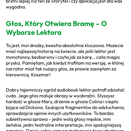
brzmi lepiej niż ten ze Storytel i czy aplikacja jest dla was
wygodna.
Głos, Który Otwiera Bramę – O
Wyborze Lektora
To jest, moi drodzy, kwestia absolutnie kluczowa. Możecie
mieć najlepszą historię na świecie, ale jeśli lektor jest
monotonny, bezbarwny i czyta jak za karę… cała magia
pryska. Pamiętam, jak kiedyś trafiłam na wersję, w której
narrator miał tak nużący głos, że prawie zasnęłam za
kierownicą. Koszmar!
Dobry tajemniczy ogród audiobook lektor potrafi zdziałać
cuda. Jego głos maluje obrazy w wyobraźni. Słyszysz
hardość w głosie Mary, drżenie w głosie Colina i ciepło
bijące od Dickona. Szukajcie fragmentów do odsłuchania,
sprawdzajcie opinie innych użytkowników. To bardzo
subiektywna sprawa – jedni wolą głosy męskie, inni
żeńskie, jedni teatralne interpretacje, inni spokojniejszą
narrację. Dajcie sobie czas na znalezienie tego idealnego