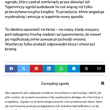
ogrodu, który czekał zamknięty przez dziesięć lat.
Tajemniczy ogród audiobook to coś więcej niż tylko
przeczytana na głos książka. To przeżycie, które angażuje
wyobraźnię i emocje w zupełnie nowy sposób.
To idealna opowieść na teraz – na czasy, kiedy wszyscy
potrzebujemy trochę nadziei i przypomnienia, że nawet
po najdłuższej zimie zawsze przychodzi wiosna.
Wystarczy tylko znaleźć odpowiedni klucz i otworzyć
bramę.
PREVIOUS
Zarządzaj zgodą
Restauracja Biały Dom Rybnik: Menu, Rezerwacje,
Aby zapewnić jak najlepsze wrażenia, korzystamy z technologii, takich jak
Opinie i Dostawa
pliki cookie, do przechowywania i/lub uzyskiwania dostępu do informacji o
urządzeniu. Zgoda na te technologie pozwoli nam przetwarzać dane, takie
NEXT
jak zachowanie podczas przeglądania lub unikalne identyfikatory na tej