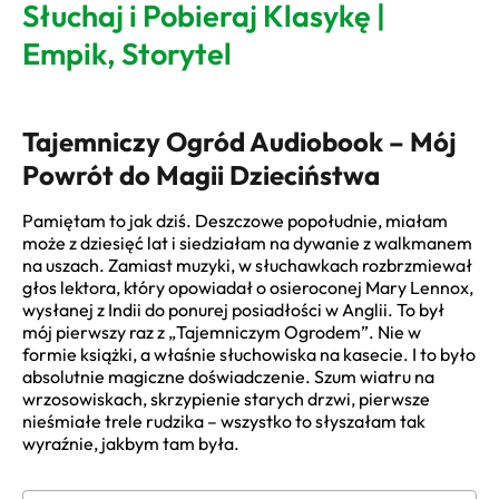
Słuchaj i Pobieraj Klasykę |
Empik, Storytel
Tajemniczy Ogród Audiobook – Mój
Powrót do Magii Dzieciństwa
Pamiętam to jak dziś. Deszczowe popołudnie, miałam
może z dziesięć lat i siedziałam na dywanie z walkmanem
na uszach. Zamiast muzyki, w słuchawkach rozbrzmiewał
głos lektora, który opowiadał o osieroconej Mary Lennox,
wysłanej z Indii do ponurej posiadłości w Anglii. To był
mój pierwszy raz z „Tajemniczym Ogrodem”. Nie w
formie książki, a właśnie słuchowiska na kasecie. I to było
absolutnie magiczne doświadczenie. Szum wiatru na
wrzosowiskach, skrzypienie starych drzwi, pierwsze
nieśmiałe trele rudzika – wszystko to słyszałam tak
wyraźnie, jakbym tam była.