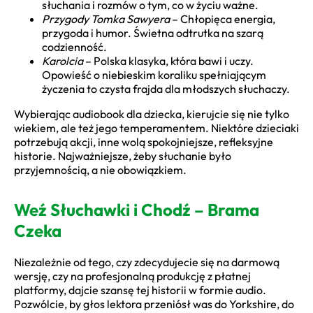
słuchania i rozmów o tym, co w życiu ważne.
Przygody Tomka Sawyera
– Chłopięca energia,
przygoda i humor. Świetna odtrutka na szarą
codzienność.
Karolcia
– Polska klasyka, która bawi i uczy.
Opowieść o niebieskim koraliku spełniającym
życzenia to czysta frajda dla młodszych słuchaczy.
Wybierając audiobook dla dziecka, kierujcie się nie tylko
wiekiem, ale też jego temperamentem. Niektóre dzieciaki
potrzebują akcji, inne wolą spokojniejsze, refleksyjne
historie. Najważniejsze, żeby słuchanie było
przyjemnością, a nie obowiązkiem.
Weź Słuchawki i Chodź – Brama
Czeka
Niezależnie od tego, czy zdecydujecie się na darmową
wersję, czy na profesjonalną produkcję z płatnej
platformy, dajcie szansę tej historii w formie audio.
Pozwólcie, by głos lektora przeniósł was do Yorkshire, do