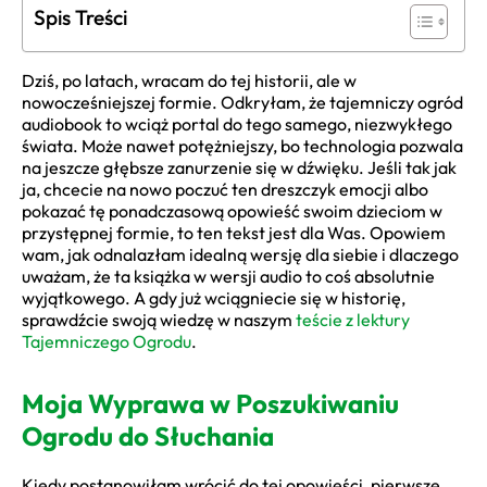
Spis Treści
Dziś, po latach, wracam do tej historii, ale w
nowocześniejszej formie. Odkryłam, że tajemniczy ogród
audiobook to wciąż portal do tego samego, niezwykłego
świata. Może nawet potężniejszy, bo technologia pozwala
na jeszcze głębsze zanurzenie się w dźwięku. Jeśli tak jak
ja, chcecie na nowo poczuć ten dreszczyk emocji albo
pokazać tę ponadczasową opowieść swoim dzieciom w
przystępnej formie, to ten tekst jest dla Was. Opowiem
wam, jak odnalazłam idealną wersję dla siebie i dlaczego
uważam, że ta książka w wersji audio to coś absolutnie
wyjątkowego. A gdy już wciągniecie się w historię,
sprawdźcie swoją wiedzę w naszym
teście z lektury
Tajemniczego Ogrodu
.
Moja Wyprawa w Poszukiwaniu
Ogrodu do Słuchania
Kiedy postanowiłam wrócić do tej opowieści, pierwsze