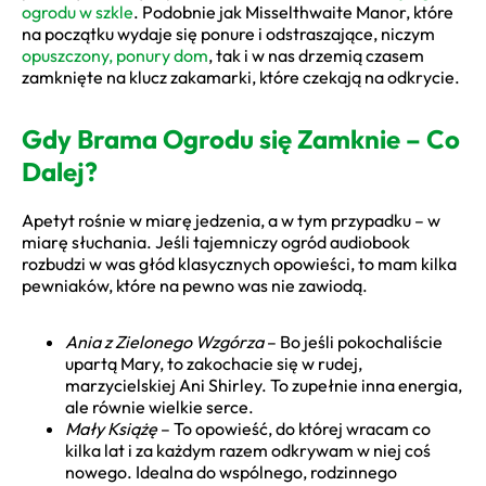
ogrodu w szkle
. Podobnie jak Misselthwaite Manor, które
na początku wydaje się ponure i odstraszające, niczym
opuszczony, ponury dom
, tak i w nas drzemią czasem
zamknięte na klucz zakamarki, które czekają na odkrycie.
Gdy Brama Ogrodu się Zamknie – Co
Dalej?
Apetyt rośnie w miarę jedzenia, a w tym przypadku – w
miarę słuchania. Jeśli tajemniczy ogród audiobook
rozbudzi w was głód klasycznych opowieści, to mam kilka
pewniaków, które na pewno was nie zawiodą.
Ania z Zielonego Wzgórza
– Bo jeśli pokochaliście
upartą Mary, to zakochacie się w rudej,
marzycielskiej Ani Shirley. To zupełnie inna energia,
ale równie wielkie serce.
Mały Książę
– To opowieść, do której wracam co
kilka lat i za każdym razem odkrywam w niej coś
nowego. Idealna do wspólnego, rodzinnego