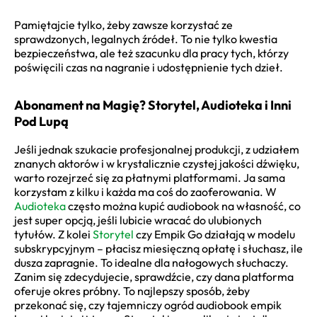
Pamiętajcie tylko, żeby zawsze korzystać ze
sprawdzonych, legalnych źródeł. To nie tylko kwestia
bezpieczeństwa, ale też szacunku dla pracy tych, którzy
poświęcili czas na nagranie i udostępnienie tych dzieł.
Abonament na Magię? Storytel, Audioteka i Inni
Pod Lupą
Jeśli jednak szukacie profesjonalnej produkcji, z udziałem
znanych aktorów i w krystalicznie czystej jakości dźwięku,
warto rozejrzeć się za płatnymi platformami. Ja sama
korzystam z kilku i każda ma coś do zaoferowania. W
Audioteka
często można kupić audiobook na własność, co
jest super opcją, jeśli lubicie wracać do ulubionych
tytułów. Z kolei
Storytel
czy Empik Go działają w modelu
subskrypcyjnym – płacisz miesięczną opłatę i słuchasz, ile
dusza zapragnie. To idealne dla nałogowych słuchaczy.
Zanim się zdecydujecie, sprawdźcie, czy dana platforma
oferuje okres próbny. To najlepszy sposób, żeby
przekonać się, czy tajemniczy ogród audiobook empik