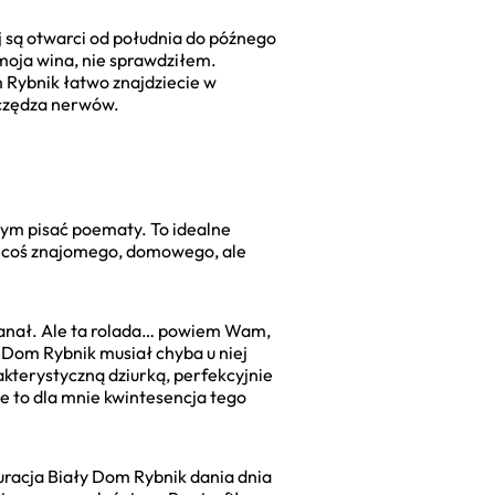
j są otwarci od południa do późnego
moja wina, nie sprawdziłem.
m Rybnik łatwo znajdziecie w
zczędza nerwów.
łbym pisać poematy. To idealne
sz coś znajomego, domowego, ale
banał. Ale ta rolada… powiem Wam,
y Dom Rybnik musiał chyba u niej
rakterystyczną dziurką, perfekcyjnie
 to dla mnie kwintesencja tego
uracja Biały Dom Rybnik dania dnia