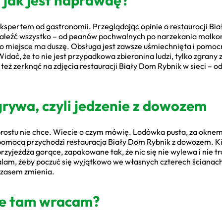
a jak jest naprawdę?
kspertem od gastronomii. Przeglądając opinie o restauracji Bi
leźć wszystko – od peanów pochwalnych po narzekania malko
 to miejsce ma duszę. Obsługa jest zawsze uśmiechnięta i pomoc
 Widać, że to nie jest przypadkowa zbieranina ludzi, tylko zgrany ze
eż zerknąć na zdjęcia restauracji Biały Dom Rybnik w sieci – odd
rywa, czyli jedzenie z dowozem
o prostu nie chce. Wiecie o czym mówię. Lodówka pusta, za oknem
 pomocą przychodzi restauracja Biały Dom Rybnik z dowozem. Kilk
rzyjeżdża gorące, zapakowane tak, że nic się nie wylewa i nie tr
alam, żeby poczuć się wyjątkowo we własnych czterech ścianach.
 czasem zmienia.
ie tam wracam?