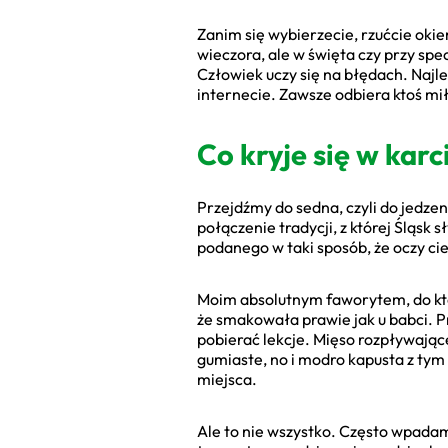
Zanim się wybierzecie, rzućcie oki
wieczora, ale w święta czy przy sp
Człowiek uczy się na błędach. Najl
internecie. Zawsze odbiera ktoś mi
Co kryje się w kar
Przejdźmy do sedna, czyli do jedze
połączenie tradycji, z której Śląs
podanego w taki sposób, że oczy ci
Moim absolutnym faworytem, do kt
że smakowała prawie jak u babci. Pr
pobierać lekcje. Mięso rozpływające 
gumiaste, no i modro kapusta z ty
miejsca.
Ale to nie wszystko. Często wpadam