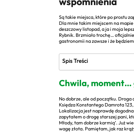
wspomnienia
Są takie miejsca, które po prostu z
Dla mnie takim miejscem na mapie Ś
deszczowy listopad, a ja i moja lep
Rybnik. Brzmiało trochę… oficjalnie.
gastronomii na zawsze i że będziem
Spis Treści
Chwila, moment… g
No dobrze, ale od początku. Droga d
Księdza Konstantego Damrota 123, 4
Lokalizacja jest naprawdę dogodna,
zapytałem o drogę starszej pani, k
Młody, tam dobrze karmią’. Już wied
wagę złota. Pamiętam, jak raz krąż