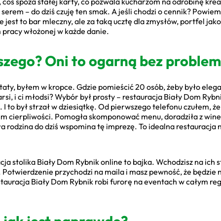
 coś spoza stałej karty, co pozwala kucharzom na odrobinę kre
 serem – do dziś czuję ten smak. A jeśli chodzi o cennik? Powie
 jest to bar mleczny, ale za taką ucztę dla zmysłów, portfel jak
om pracy włożonej w każde danie.
kszego? Oni to ogarną bez proble
aty, byłem w kropce. Gdzie pomieścić 20 osób, żeby było eleg
tarsi, i ci młodsi? Wybór był prosty – restauracja Biały Dom Ryb
I to był strzał w dziesiątkę. Od pierwszego telefonu czułem, że
łem cierpliwości. Pomogła skomponować menu, doradziła z winem
ła rodzina do dziś wspomina tę imprezę. To idealna restauracja
cja stolika Biały Dom Rybnik online to bajka. Wchodzisz na ich s
 Potwierdzenie przychodzi na maila i masz pewność, że będzie na
stauracja Biały Dom Rybnik robi furorę na eventach w całym reg