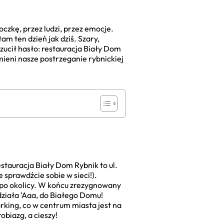
oczkę, przez ludzi, przez emocje.
m ten dzień jak dziś. Szary,
rzucił hasło: restauracja Biały Dom
zmieni nasze postrzeganie rybnickiej
stauracja Biały Dom Rybnik to ul.
sprawdźcie sobie w sieci!).
ć po okolicy. W końcu zrezygnowany
działa 'Aaa, do Białego Domu!
arking, co w centrum miasta jest na
biazg, a cieszy!