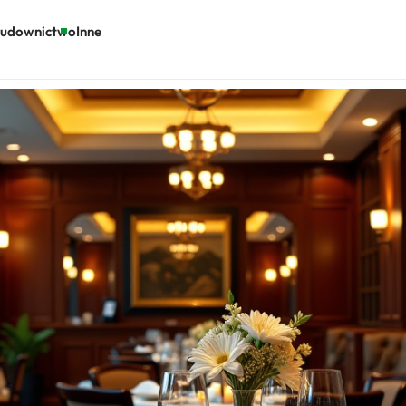
udownictwo
Inne