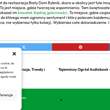
do restauracja Biały Dom Rybnik, skoro w okolicy jest tyle innyc
 To jest miejsce, gdzie tworzą się wspomnienia. Tam świętowałe
pokazać im
kawałek śląskiej gościnności
. To miejsce, gdzie czuj
 do którego mam ogromny sentyment i który polecam każdemu, 
ce, nie wybierasz tylko kolacji. Wybierasz całe doświadczenie. I
 cookie, do
 na te
rodu: Inspiracje, Trendy i
Tajemniczy Ogród Audiobook – 
zeglądania
rzeń
e zgody może
ferencje
y domyogrody.eu