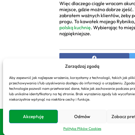
Więc dlaczego ciągle wracam akurat 
miejsce, gdzie można dobrze zjeść.
zabrałem ważnych klientów, żeby 
progu. To kawałek mojego Rybnika,
polską kuchnię
. Wybierając to miejs
najpiękniejsze.
Zarządzaj zgodą
PREVIOUS
Aby zapewnić jak najlepsze wrażenia, korzystamy z technologii, takich jak pliki
przechowywania i/lub uzyskiwania dostępu do informacji o urządzeniu. Zgoda
Nowoczesne Dekoracje do Og
technologie pozwoli nam przetwarzać dane, takie jak zachowanie podczas pr
Pomysły na Stylową Przest
lub unikalne identyfikatory na tej stronie. Brak wyrażenia zgody lub wycofani
niekorzystnie wpłynąć na niektóre cechy i funkcje.
Akceptuję
Odmów
Zobacz pre
Copyright 2026. All rights reserved powered b
Polityka Plików Cookies