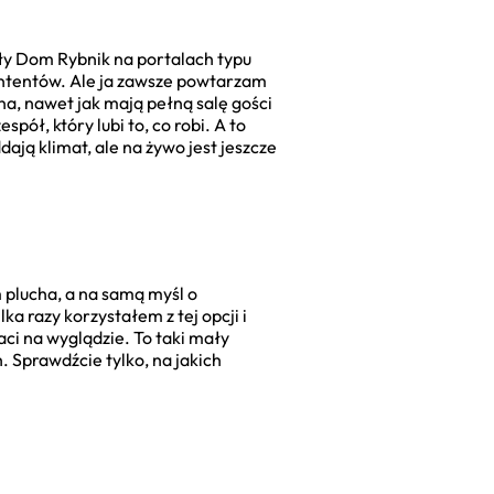
ały Dom Rybnik na portalach typu
ntentów. Ale ja zawsze powtarzam
na, nawet jak mają pełną salę gości
spół, który lubi to, co robi. A to
ają klimat, ale na żywo jest jeszcze
 plucha, a na samą myśl o
a razy korzystałem z tej opcji i
aci na wyglądzie. To taki mały
 Sprawdźcie tylko, na jakich