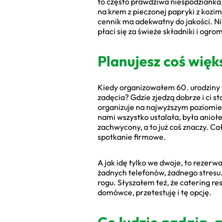
to często prawdziwa niespodzianka,
na krem z pieczonej papryki z kozim
cennik ma adekwatny do jakości. Nie
płaci się za świeże składniki i ogr
Planujesz coś wię
Kiedy organizowałem 60. urodziny t
zadęcia? Gdzie zjedzą dobrze i ci s
organizuje na najwyższym poziomie. 
nami wszystko ustalała, była anio
zachwycony, a to już coś znaczy. Ca
spotkanie firmowe.
A jak idę tylko we dwoje, to rezerwa
żadnych telefonów, żadnego stresu.
rogu. Słyszałem też, że catering re
domówce, przetestuję i tę opcję.