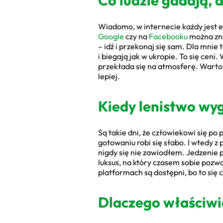
Co ludzie gadają, 
Wiadomo, w internecie każdy jest e
Google
czy na
Facebooku
można zna
– idź i przekonaj się sam. Dla mnie
i biegają jak w ukropie. To się ceni.
przekłada się na atmosferę. Warto t
lepiej.
Kiedy lenistwo wyg
Są takie dni, że człowiekowi się p
gotowaniu robi się słabo. I wtedy z
nigdy się nie zawiodłem. Jedzenie p
luksus, na który czasem sobie pozw
platformach są dostępni, bo to się
Dlaczego właściw