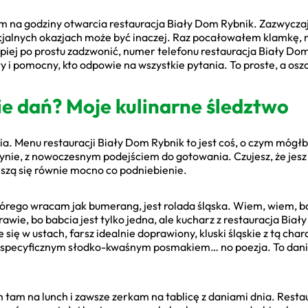
em na godziny otwarcia restauracja Biały Dom Rybnik. Zazwycza
ecjalnych okazjach może być inaczej. Raz pocałowałem klamkę, 
epiej po prostu zadzwonić, numer telefonu restauracja Biały Do
ły i pomocny, kto odpowie na wszystkie pytania. To proste, a os
cie dań? Moje kulinarne śledztwo
nia. Menu restauracji Biały Dom Rybnik to jest coś, o czym móg
k słynie, z nowoczesnym podejściem do gotowania. Czujesz, że je
eszą się równie mocno co podniebienie.
órego wracam jak bumerang, jest rolada śląska. Wiem, wiem, 
awie, bo babcia jest tylko jedna, ale kucharz z restauracja Biał
się w ustach, farsz idealnie doprawiony, kluski śląskie z tą cha
m specyficznym słodko-kwaśnym posmakiem… no poezja. To danie
 tam na lunch i zawsze zerkam na tablicę z daniami dnia. Resta