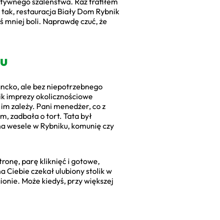
atywnego szaleństwa. Raz trafiłem
m tak, restauracja Biały Dom Rybnik
oś mniej boli. Naprawdę czuć, że
mu
ancko, ale bez niepotrzebnego
nik imprezy okolicznościowe
 im zależy. Pani menedżer, co z
, zadbała o tort. Tata był
 na wesele w Rybniku, komunię czy
tronę, parę kliknięć i gotowe,
 Ciebie czekał ulubiony stolik w
ionie. Może kiedyś, przy większej