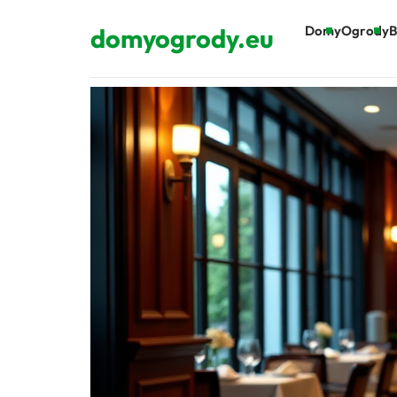
domyogrody.eu
Domy
Ogrody
B