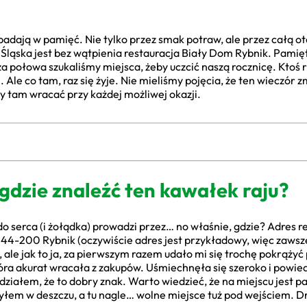
apadają w pamięć. Nie tylko przez smak potraw, ale przez całą ot
ląska jest bez wątpienia restauracja Biały Dom Rybnik. Pamięta
sza połowa szukaliśmy miejsca, żeby uczcić naszą rocznicę. Ktoś 
 Ale co tam, raz się żyje. Nie mieliśmy pojęcia, że ten wieczór 
y tam wracać przy każdej możliwej okazji.
dzie znaleźć ten kawałek raju?
o serca (i żołądka) prowadzi przez… no właśnie, gdzie? Adres re
4-200 Rybnik (oczywiście adres jest przykładowy, więc zawsze 
 ale jak to ja, za pierwszym razem udało mi się trochę pokrąży
tóra akurat wracała z zakupów. Uśmiechnęła się szeroko i powie
ziałem, że to dobry znak. Warto wiedzieć, że na miejscu jest p
yłem w deszczu, a tu nagle… wolne miejsce tuż pod wejściem. Dro