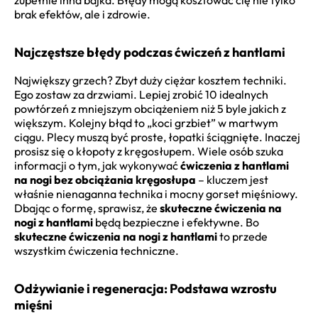
zupełnie inna bajka. Błędy mogą kosztować cię nie tylko
brak efektów, ale i zdrowie.
Najczęstsze błędy podczas ćwiczeń z hantlami
Największy grzech? Zbyt duży ciężar kosztem techniki.
Ego zostaw za drzwiami. Lepiej zrobić 10 idealnych
powtórzeń z mniejszym obciążeniem niż 5 byle jakich z
większym. Kolejny błąd to „koci grzbiet” w martwym
ciągu. Plecy muszą być proste, łopatki ściągnięte. Inaczej
prosisz się o kłopoty z kręgosłupem. Wiele osób szuka
informacji o tym, jak wykonywać
ćwiczenia z hantlami
na nogi bez obciążania kręgosłupa
– kluczem jest
właśnie nienaganna technika i mocny gorset mięśniowy.
Dbając o formę, sprawisz, że
skuteczne ćwiczenia na
nogi z hantlami
będą bezpieczne i efektywne. Bo
skuteczne ćwiczenia na nogi z hantlami
to przede
wszystkim ćwiczenia techniczne.
Odżywianie i regeneracja: Podstawa wzrostu
mięśni