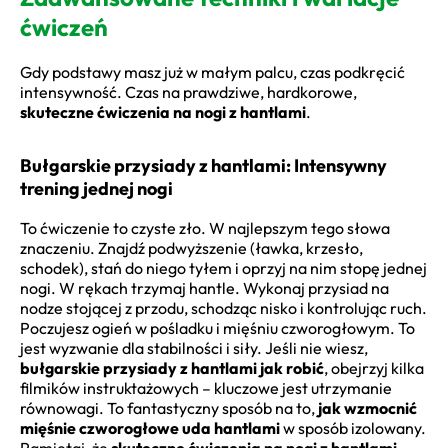
ćwiczeń
Gdy podstawy masz już w małym palcu, czas podkręcić
intensywność. Czas na prawdziwe, hardkorowe,
skuteczne ćwiczenia na nogi z hantlami
.
Bułgarskie przysiady z hantlami: Intensywny
trening jednej nogi
To ćwiczenie to czyste zło. W najlepszym tego słowa
znaczeniu. Znajdź podwyższenie (ławka, krzesło,
schodek), stań do niego tyłem i oprzyj na nim stopę jednej
nogi. W rękach trzymaj hantle. Wykonaj przysiad na
nodze stojącej z przodu, schodząc nisko i kontrolując ruch.
Poczujesz ogień w pośladku i mięśniu czworogłowym. To
jest wyzwanie dla stabilności i siły. Jeśli nie wiesz,
bułgarskie przysiady z hantlami jak robić
, obejrzyj kilka
filmików instruktażowych – kluczowe jest utrzymanie
równowagi. To fantastyczny sposób na to,
jak wzmocnić
mięśnie czworogłowe uda hantlami
w sposób izolowany.
Pamiętaj, że
skuteczne ćwiczenia na nogi z hantlami