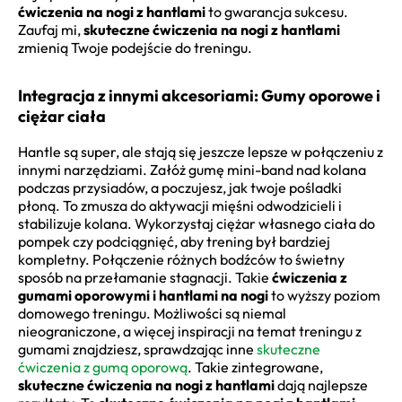
ćwiczenia na nogi z hantlami
to gwarancja sukcesu.
Zaufaj mi,
skuteczne ćwiczenia na nogi z hantlami
zmienią Twoje podejście do treningu.
Integracja z innymi akcesoriami: Gumy oporowe i
ciężar ciała
Hantle są super, ale stają się jeszcze lepsze w połączeniu z
innymi narzędziami. Załóż gumę mini-band nad kolana
podczas przysiadów, a poczujesz, jak twoje pośladki
płoną. To zmusza do aktywacji mięśni odwodzicieli i
stabilizuje kolana. Wykorzystaj ciężar własnego ciała do
pompek czy podciągnięć, aby trening był bardziej
kompletny. Połączenie różnych bodźców to świetny
sposób na przełamanie stagnacji. Takie
ćwiczenia z
gumami oporowymi i hantlami na nogi
to wyższy poziom
domowego treningu. Możliwości są niemal
nieograniczone, a więcej inspiracji na temat treningu z
gumami znajdziesz, sprawdzając inne
skuteczne
ćwiczenia z gumą oporową
. Takie zintegrowane,
skuteczne ćwiczenia na nogi z hantlami
dają najlepsze