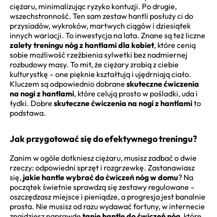
ciężaru, minimalizując ryzyko kontuzji. Po drugie,
wszechstronność. Ten sam zestaw hantli posłuży ci do
przysiadów, wykroków, martwych ciągów i dziesiątek
innych wariacji. To inwestycja na lata. Znane są też liczne
zalety treningu nóg z hantlami dla kobiet
, które cenią
sobie możliwość rzeźbienia sylwetki bez nadmiernej
rozbudowy masy. To mit, że ciężary zrobią z ciebie
kulturystkę – one pięknie kształtują i ujędrniają ciało.
Kluczem są odpowiednio dobrane
skuteczne ćwiczenia
na nogi z hantlami
, które celują prosto w pośladki, uda i
łydki. Dobre
skuteczne ćwiczenia na nogi z hantlami
to
podstawa.
Jak przygotować się do efektywnego treningu?
Zanim w ogóle dotkniesz ciężaru, musisz zadbać o dwie
rzeczy: odpowiedni sprzęt i rozgrzewkę. Zastanawiasz
się,
jakie hantle wybrać do ćwiczeń nóg w domu
? Na
początek świetnie sprawdzą się zestawy regulowane –
oszczędzasz miejsce i pieniądze, a progresja jest banalnie
prosta. Nie musisz od razu wydawać fortuny, w internecie
znajdziesz naprawdę
tanie hantle do ćwiczeń nóg
, które