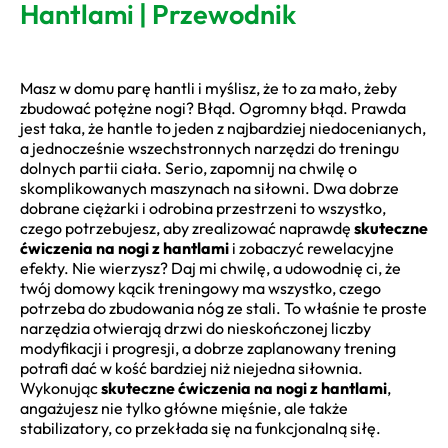
Hantlami | Przewodnik
Masz w domu parę hantli i myślisz, że to za mało, żeby
zbudować potężne nogi? Błąd. Ogromny błąd. Prawda
jest taka, że hantle to jeden z najbardziej niedocenianych,
a jednocześnie wszechstronnych narzędzi do treningu
dolnych partii ciała. Serio, zapomnij na chwilę o
skomplikowanych maszynach na siłowni. Dwa dobrze
dobrane ciężarki i odrobina przestrzeni to wszystko,
czego potrzebujesz, aby zrealizować naprawdę
skuteczne
ćwiczenia na nogi z hantlami
i zobaczyć rewelacyjne
efekty. Nie wierzysz? Daj mi chwilę, a udowodnię ci, że
twój domowy kącik treningowy ma wszystko, czego
potrzeba do zbudowania nóg ze stali. To właśnie te proste
narzędzia otwierają drzwi do nieskończonej liczby
modyfikacji i progresji, a dobrze zaplanowany trening
potrafi dać w kość bardziej niż niejedna siłownia.
Wykonując
skuteczne ćwiczenia na nogi z hantlami
,
angażujesz nie tylko główne mięśnie, ale także
stabilizatory, co przekłada się na funkcjonalną siłę.