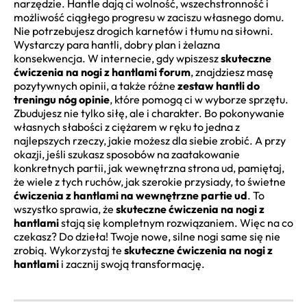
narzędzie. Hantle dają ci wolność, wszechstronność i
możliwość ciągłego progresu w zaciszu własnego domu.
Nie potrzebujesz drogich karnetów i tłumu na siłowni.
Wystarczy para hantli, dobry plan i żelazna
konsekwencja. W internecie, gdy wpiszesz
skuteczne
ćwiczenia na nogi z hantlami forum
, znajdziesz masę
pozytywnych opinii, a także różne
zestaw hantli do
treningu nóg opinie
, które pomogą ci w wyborze sprzętu.
Zbudujesz nie tylko siłę, ale i charakter. Bo pokonywanie
własnych słabości z ciężarem w ręku to jedna z
najlepszych rzeczy, jakie możesz dla siebie zrobić. A przy
okazji, jeśli szukasz sposobów na zaatakowanie
konkretnych partii, jak wewnętrzna strona ud, pamiętaj,
że wiele z tych ruchów, jak szerokie przysiady, to świetne
ćwiczenia z hantlami na wewnętrzne partie ud
. To
wszystko sprawia, że
skuteczne ćwiczenia na nogi z
hantlami
stają się kompletnym rozwiązaniem. Więc na co
czekasz? Do dzieła! Twoje nowe, silne nogi same się nie
zrobią. Wykorzystaj te
skuteczne ćwiczenia na nogi z
hantlami
i zacznij swoją transformację.