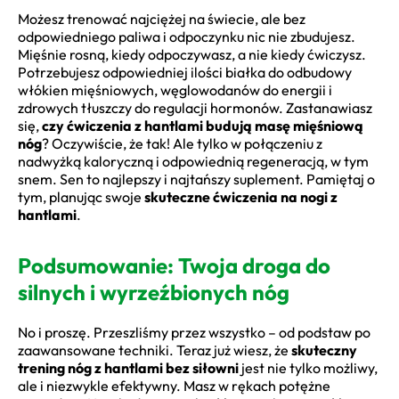
Możesz trenować najciężej na świecie, ale bez
odpowiedniego paliwa i odpoczynku nic nie zbudujesz.
Mięśnie rosną, kiedy odpoczywasz, a nie kiedy ćwiczysz.
Potrzebujesz odpowiedniej ilości białka do odbudowy
włókien mięśniowych, węglowodanów do energii i
zdrowych tłuszczy do regulacji hormonów. Zastanawiasz
się,
czy ćwiczenia z hantlami budują masę mięśniową
nóg
? Oczywiście, że tak! Ale tylko w połączeniu z
nadwyżką kaloryczną i odpowiednią regeneracją, w tym
snem. Sen to najlepszy i najtańszy suplement. Pamiętaj o
tym, planując swoje
skuteczne ćwiczenia na nogi z
hantlami
.
Podsumowanie: Twoja droga do
silnych i wyrzeźbionych nóg
No i proszę. Przeszliśmy przez wszystko – od podstaw po
zaawansowane techniki. Teraz już wiesz, że
skuteczny
trening nóg z hantlami bez siłowni
jest nie tylko możliwy,
ale i niezwykle efektywny. Masz w rękach potężne