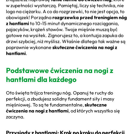
w zupełności wystarczą. Pamiętaj, liczy się technika, nie
logo na ciężarku. A co do rozgrzewki, to nie jest opcja, to
obowiązek! Porządna
rozgrzewka przed treningiem nóg
z hantlami
to 10-15 minut dynamicznego rozciągania,
pajacyków, krążeń stawów. Twoje mięśnie muszą być
gotowe na wysiłek. Zignorujesz to, a kontuzja zapuka do
drzwi szybciej, niż myślisz. Właśnie dlatego tak ważne są
poprawnie wykonane
skuteczne ćwiczenia na nogi z
hantlami
.
Podstawowe ćwiczenia na nogi z
hantlami dla każdego
Oto święta trójca treningu nóg. Opanuj te ruchy do
perfekcji, a zbudujesz solidny fundament siły i masy
mięśniowej. To są te fundamentalne,
skuteczne
ćwiczenia na nogi z hantlami
, od których wszystko się
zaczyna.
Przysiady z hantlami: Krok po kroku do perfekcji