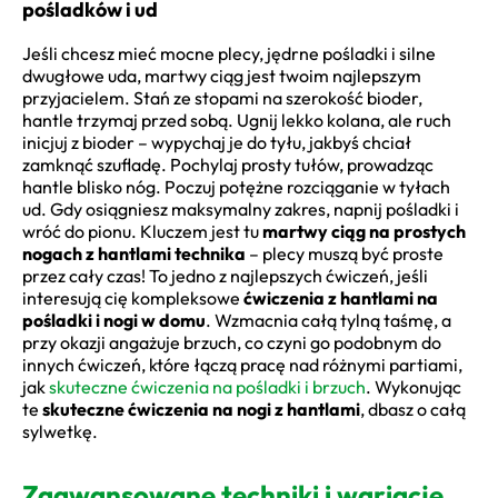
pośladków i ud
Jeśli chcesz mieć mocne plecy, jędrne pośladki i silne
dwugłowe uda, martwy ciąg jest twoim najlepszym
przyjacielem. Stań ze stopami na szerokość bioder,
hantle trzymaj przed sobą. Ugnij lekko kolana, ale ruch
inicjuj z bioder – wypychaj je do tyłu, jakbyś chciał
zamknąć szufladę. Pochylaj prosty tułów, prowadząc
hantle blisko nóg. Poczuj potężne rozciąganie w tyłach
ud. Gdy osiągniesz maksymalny zakres, napnij pośladki i
wróć do pionu. Kluczem jest tu
martwy ciąg na prostych
nogach z hantlami technika
– plecy muszą być proste
przez cały czas! To jedno z najlepszych ćwiczeń, jeśli
interesują cię kompleksowe
ćwiczenia z hantlami na
pośladki i nogi w domu
. Wzmacnia całą tylną taśmę, a
przy okazji angażuje brzuch, co czyni go podobnym do
innych ćwiczeń, które łączą pracę nad różnymi partiami,
jak
skuteczne ćwiczenia na pośladki i brzuch
. Wykonując
te
skuteczne ćwiczenia na nogi z hantlami
, dbasz o całą
sylwetkę.
Zaawansowane techniki i wariacje