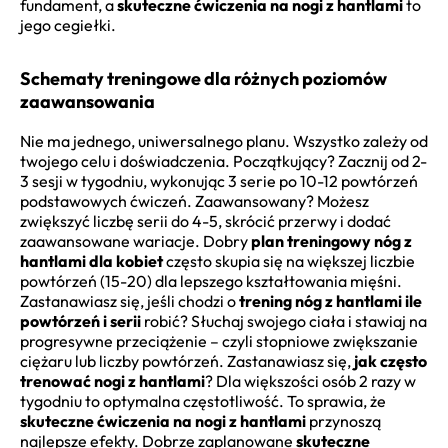
fundament, a
skuteczne ćwiczenia na nogi z hantlami
to
jego cegiełki.
Schematy treningowe dla różnych poziomów
zaawansowania
Nie ma jednego, uniwersalnego planu. Wszystko zależy od
twojego celu i doświadczenia. Początkujący? Zacznij od 2-
3 sesji w tygodniu, wykonując 3 serie po 10-12 powtórzeń
podstawowych ćwiczeń. Zaawansowany? Możesz
zwiększyć liczbę serii do 4-5, skrócić przerwy i dodać
zaawansowane wariacje. Dobry
plan treningowy nóg z
hantlami dla kobiet
często skupia się na większej liczbie
powtórzeń (15-20) dla lepszego kształtowania mięśni.
Zastanawiasz się, jeśli chodzi o
trening nóg z hantlami ile
powtórzeń i serii
robić? Słuchaj swojego ciała i stawiaj na
progresywne przeciążenie – czyli stopniowe zwiększanie
ciężaru lub liczby powtórzeń. Zastanawiasz się,
jak często
trenować nogi z hantlami
? Dla większości osób 2 razy w
tygodniu to optymalna częstotliwość. To sprawia, że
skuteczne ćwiczenia na nogi z hantlami
przynoszą
najlepsze efekty. Dobrze zaplanowane
skuteczne