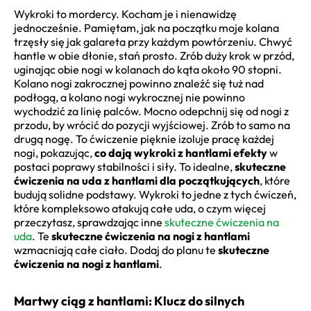
Wykroki to mordercy. Kocham je i nienawidzę
jednocześnie. Pamiętam, jak na początku moje kolana
trzęsły się jak galareta przy każdym powtórzeniu. Chwyć
hantle w obie dłonie, stań prosto. Zrób duży krok w przód,
uginając obie nogi w kolanach do kąta około 90 stopni.
Kolano nogi zakrocznej powinno znaleźć się tuż nad
podłogą, a kolano nogi wykrocznej nie powinno
wychodzić za linię palców. Mocno odepchnij się od nogi z
przodu, by wrócić do pozycji wyjściowej. Zrób to samo na
drugą nogę. To ćwiczenie pięknie izoluje pracę każdej
nogi, pokazując,
co dają wykroki z hantlami efekty
w
postaci poprawy stabilności i siły. To idealne,
skuteczne
ćwiczenia na uda z hantlami dla początkujących
, które
budują solidne podstawy. Wykroki to jedne z tych ćwiczeń,
które kompleksowo atakują całe uda, o czym więcej
przeczytasz, sprawdzając inne
skuteczne ćwiczenia na
uda
. Te
skuteczne ćwiczenia na nogi z hantlami
wzmacniają całe ciało. Dodaj do planu te
skuteczne
ćwiczenia na nogi z hantlami
.
Martwy ciąg z hantlami: Klucz do silnych