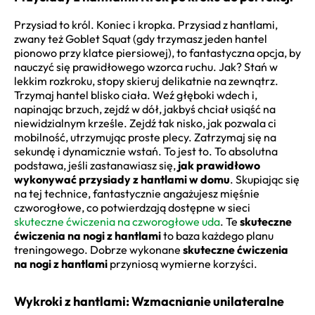
Przysiad to król. Koniec i kropka. Przysiad z hantlami,
zwany też Goblet Squat (gdy trzymasz jeden hantel
pionowo przy klatce piersiowej), to fantastyczna opcja, by
nauczyć się prawidłowego wzorca ruchu. Jak? Stań w
lekkim rozkroku, stopy skieruj delikatnie na zewnątrz.
Trzymaj hantel blisko ciała. Weź głęboki wdech i,
napinając brzuch, zejdź w dół, jakbyś chciał usiąść na
niewidzialnym krześle. Zejdź tak nisko, jak pozwala ci
mobilność, utrzymując proste plecy. Zatrzymaj się na
sekundę i dynamicznie wstań. To jest to. To absolutna
podstawa, jeśli zastanawiasz się,
jak prawidłowo
wykonywać przysiady z hantlami w domu
. Skupiając się
na tej technice, fantastycznie angażujesz mięśnie
czworogłowe, co potwierdzają dostępne w sieci
skuteczne ćwiczenia na czworogłowe uda
. Te
skuteczne
ćwiczenia na nogi z hantlami
to baza każdego planu
treningowego. Dobrze wykonane
skuteczne ćwiczenia
na nogi z hantlami
przyniosą wymierne korzyści.
Wykroki z hantlami: Wzmacnianie unilateralne