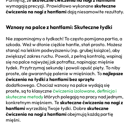
wymagają precyzji. Prawidłowo wykonane
skuteczne
ćwiczenia na nogi z hantlami
dają niesamowite rezultaty.
Wznosy na palce z hantlami: Skuteczne łydki
Nie zapominajmy o łydkach! To często pomijana partia, a
szkoda. Weź w dłonie ciężkie hantle, stań prosto. Możesz
stanąć na lekkim podwyższeniu (np. grubej książce), aby
zwiększyć zakres ruchu. Powoli, z pełną kontrolą, wspinaj
się na palce najwyżej jak potrafisz, napinając mięśnie
łydek. Przytrzymaj sekundę i powoli opuść pięty. To niby
proste, ale gwarantuję palenie w mięśniach. To
najlepsze
ćwiczenia na łydki z hantlami bez sprzętu
dodatkowego. Chociaż wznosy na palce wydają się
proste, są to klasyczne
ćwiczenia izolowane, definicja i
skuteczne metody
których polegają na pracy nad jednym,
konkretnym mięśniem. Te
skuteczne ćwiczenia na nogi z
hantlami
wyrzeźbią Twoje łydki. Dobre
skuteczne
ćwiczenia na nogi z hantlami
obejmują każdą partię
mięśni.