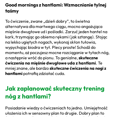
Good mornings z hantlami: Wzmacnianie tylnej
taśmy
To ćwiczenie, zwane „dzień dobry”, to świetna
alternatywa dla martwego ciągu, mocno angażująca
mięśnie dwugłowe ud i pośladki. Zarzuć jeden hantel na
kark, trzymając go obiema rękami (jak sztangę). Stojąc
na lekko ugiętych nogach, wykonaj skłon tułowia,
wypychając biodra w tył. Plecy proste! Schodź do
momentu, aż poczujesz mocne rozciąganie w tyłach nóg,
a następnie wróć do pionu. To genialne,
skuteczne
ćwiczenia na mięśnie dwugłowe uda z hantlami
. Te
mniej znane, ale bardzo
skuteczne ćwiczenia na nogi z
hantlami
potrafią zdziałać cuda.
Jak zaplanować skuteczny trening
nóg z hantlami?
Posiadanie wiedzy o ćwiczeniach to jedno. Umiejętność
ułożenia ich w sensowny plan to drugie. Dobry plan to