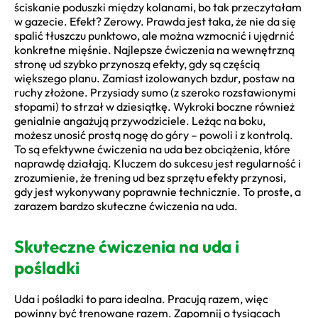
ściskanie poduszki między kolanami, bo tak przeczytałam
w gazecie. Efekt? Zerowy. Prawda jest taka, że nie da się
spalić tłuszczu punktowo, ale można wzmocnić i ujędrnić
konkretne mięśnie. Najlepsze ćwiczenia na wewnętrzną
stronę ud szybko przynoszą efekty, gdy są częścią
większego planu. Zamiast izolowanych bzdur, postaw na
ruchy złożone. Przysiady sumo (z szeroko rozstawionymi
stopami) to strzał w dziesiątkę. Wykroki boczne również
genialnie angażują przywodziciele. Leżąc na boku,
możesz unosić prostą nogę do góry – powoli i z kontrolą.
To są efektywne ćwiczenia na uda bez obciążenia, które
naprawdę działają. Kluczem do sukcesu jest regularność i
zrozumienie, że trening ud bez sprzętu efekty przynosi,
gdy jest wykonywany poprawnie technicznie. To proste, a
zarazem bardzo skuteczne ćwiczenia na uda.
Skuteczne ćwiczenia na uda i
pośladki
Uda i pośladki to para idealna. Pracują razem, więc
powinny być trenowane razem. Zapomnij o tysiącach