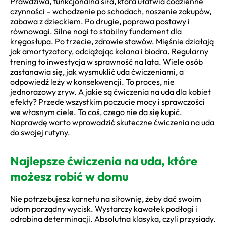
Prawdziwa, funkcjonalna siła, która ułatwia codzienne
czynności – wchodzenie po schodach, noszenie zakupów,
zabawa z dzieckiem. Po drugie, poprawa postawy i
równowagi. Silne nogi to stabilny fundament dla
kręgosłupa. Po trzecie, zdrowie stawów. Mięśnie działają
jak amortyzatory, odciążając kolana i biodra. Regularny
trening to inwestycja w sprawność na lata. Wiele osób
zastanawia się, jak wysmuklić uda ćwiczeniami, a
odpowiedź leży w konsekwencji. To proces, nie
jednorazowy zryw. A jakie są ćwiczenia na uda dla kobiet
efekty? Przede wszystkim poczucie mocy i sprawczości
we własnym ciele. To coś, czego nie da się kupić.
Naprawdę warto wprowadzić skuteczne ćwiczenia na uda
do swojej rutyny.
Najlepsze ćwiczenia na uda, które
możesz robić w domu
Nie potrzebujesz karnetu na siłownię, żeby dać swoim
udom porządny wycisk. Wystarczy kawałek podłogi i
odrobina determinacji. Absolutna klasyka, czyli przysiady.