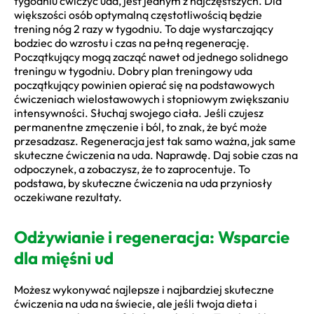
tygodniu ćwiczyć uda, jest jednym z najczęstszych. Dla
większości osób optymalną częstotliwością będzie
trening nóg 2 razy w tygodniu. To daje wystarczający
bodziec do wzrostu i czas na pełną regenerację.
Początkujący mogą zacząć nawet od jednego solidnego
treningu w tygodniu. Dobry plan treningowy uda
początkujący powinien opierać się na podstawowych
ćwiczeniach wielostawowych i stopniowym zwiększaniu
intensywności. Słuchaj swojego ciała. Jeśli czujesz
permanentne zmęczenie i ból, to znak, że być może
przesadzasz. Regeneracja jest tak samo ważna, jak same
skuteczne ćwiczenia na uda. Naprawdę. Daj sobie czas na
odpoczynek, a zobaczysz, że to zaprocentuje. To
podstawa, by skuteczne ćwiczenia na uda przyniosły
oczekiwane rezultaty.
Odżywianie i regeneracja: Wsparcie
dla mięśni ud
Możesz wykonywać najlepsze i najbardziej skuteczne
ćwiczenia na uda na świecie, ale jeśli twoja dieta i