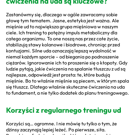
ćwiczenia na uda są kluczowe?
Zastanówmy się, dlaczego w ogóle zawracamy sobie
głowę tym tematem. Jasne, estetyka jest ważna. Ale
mięśnie ud to największa grupa mięśniowa w naszym
ciele. Ich trening to potężny impuls metaboliczny dla
całego organizmu. To one noszą nas przez całe życie,
stabilizują stawy kolanowe i biodrowe, chroniąc przed
kontuzjami. Silne uda oznaczają lepszą wydolność w
niemal każdym sporcie – od biegania po podnoszenie
ciężarów. Ignorowanie ich to proszenie się o kłopoty. Gdy
ludzie pytają, jakie ćwiczenia na spalanie tłuszczu z ud są
najlepsze, odpowiedź jest prosta: te, które budują
mięśnie. Bo to właśnie mięśnie są piecem, w którym spala
się tłuszcz. Dlatego właśnie skuteczne ćwiczenia na uda
to fundament, a nie tylko dodatek do planu treningowego.
Korzyści z regularnego treningu ud
Korzyści są… ogromne. I nie mówię tu tylko o tym, że
dżinsy zaczynają lepiej leżeć. Po pierwsze, siła.