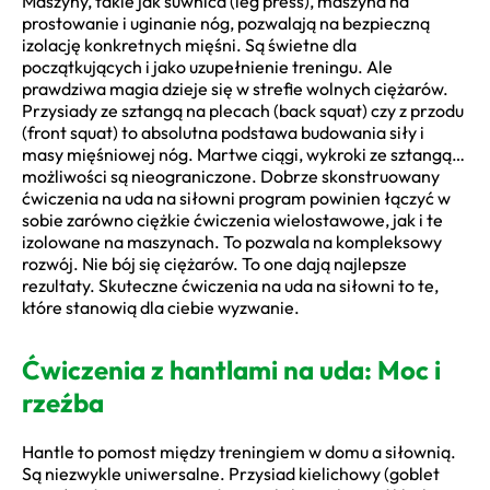
Maszyny, takie jak suwnica (leg press), maszyna na
prostowanie i uginanie nóg, pozwalają na bezpieczną
izolację konkretnych mięśni. Są świetne dla
początkujących i jako uzupełnienie treningu. Ale
prawdziwa magia dzieje się w strefie wolnych ciężarów.
Przysiady ze sztangą na plecach (back squat) czy z przodu
(front squat) to absolutna podstawa budowania siły i
masy mięśniowej nóg. Martwe ciągi, wykroki ze sztangą…
możliwości są nieograniczone. Dobrze skonstruowany
ćwiczenia na uda na siłowni program powinien łączyć w
sobie zarówno ciężkie ćwiczenia wielostawowe, jak i te
izolowane na maszynach. To pozwala na kompleksowy
rozwój. Nie bój się ciężarów. To one dają najlepsze
rezultaty. Skuteczne ćwiczenia na uda na siłowni to te,
które stanowią dla ciebie wyzwanie.
Ćwiczenia z hantlami na uda: Moc i
rzeźba
Hantle to pomost między treningiem w domu a siłownią.
Są niezwykle uniwersalne. Przysiad kielichowy (goblet