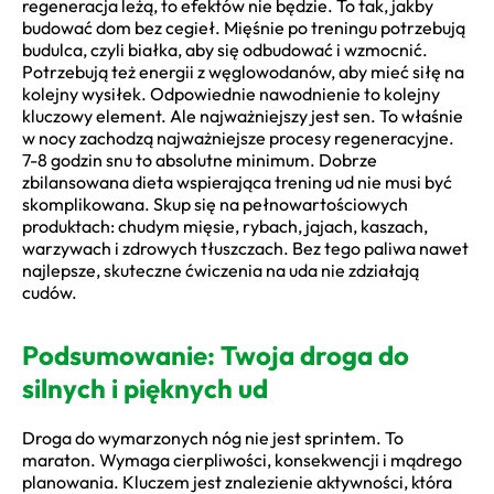
regeneracja leżą, to efektów nie będzie. To tak, jakby
budować dom bez cegieł. Mięśnie po treningu potrzebują
budulca, czyli białka, aby się odbudować i wzmocnić.
Potrzebują też energii z węglowodanów, aby mieć siłę na
kolejny wysiłek. Odpowiednie nawodnienie to kolejny
kluczowy element. Ale najważniejszy jest sen. To właśnie
w nocy zachodzą najważniejsze procesy regeneracyjne.
7-8 godzin snu to absolutne minimum. Dobrze
zbilansowana dieta wspierająca trening ud nie musi być
skomplikowana. Skup się na pełnowartościowych
produktach: chudym mięsie, rybach, jajach, kaszach,
warzywach i zdrowych tłuszczach. Bez tego paliwa nawet
najlepsze, skuteczne ćwiczenia na uda nie zdziałają
cudów.
Podsumowanie: Twoja droga do
silnych i pięknych ud
Droga do wymarzonych nóg nie jest sprintem. To
maraton. Wymaga cierpliwości, konsekwencji i mądrego
planowania. Kluczem jest znalezienie aktywności, która