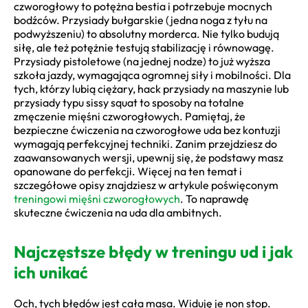
czworogłowy to potężna bestia i potrzebuje mocnych
bodźców. Przysiady bułgarskie (jedna noga z tyłu na
podwyższeniu) to absolutny morderca. Nie tylko budują
siłę, ale też potężnie testują stabilizację i równowagę.
Przysiady pistoletowe (na jednej nodze) to już wyższa
szkoła jazdy, wymagająca ogromnej siły i mobilności. Dla
tych, którzy lubią ciężary, hack przysiady na maszynie lub
przysiady typu sissy squat to sposoby na totalne
zmęczenie mięśni czworogłowych. Pamiętaj, że
bezpieczne ćwiczenia na czworogłowe uda bez kontuzji
wymagają perfekcyjnej techniki. Zanim przejdziesz do
zaawansowanych wersji, upewnij się, że podstawy masz
opanowane do perfekcji. Więcej na ten temat i
szczegółowe opisy znajdziesz w artykule poświęconym
treningowi mięśni czworogłowych
. To naprawdę
skuteczne ćwiczenia na uda dla ambitnych.
Najczęstsze błędy w treningu ud i jak
ich unikać
Och, tych błędów jest cała masa. Widuję je non stop.