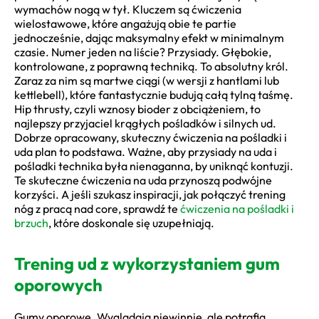
wymachów nogą w tył. Kluczem są ćwiczenia
wielostawowe, które angażują obie te partie
jednocześnie, dając maksymalny efekt w minimalnym
czasie. Numer jeden na liście? Przysiady. Głębokie,
kontrolowane, z poprawną techniką. To absolutny król.
Zaraz za nim są martwe ciągi (w wersji z hantlami lub
kettlebell), które fantastycznie budują całą tylną taśmę.
Hip thrusty, czyli wznosy bioder z obciążeniem, to
najlepszy przyjaciel krągłych pośladków i silnych ud.
Dobrze opracowany, skuteczny ćwiczenia na pośladki i
uda plan to podstawa. Ważne, aby przysiady na uda i
pośladki technika była nienaganna, by uniknąć kontuzji.
Te skuteczne ćwiczenia na uda przynoszą podwójne
korzyści. A jeśli szukasz inspiracji, jak połączyć trening
nóg z pracą nad core, sprawdź te
ćwiczenia na pośladki i
brzuch
, które doskonale się uzupełniają.
Trening ud z wykorzystaniem gum
oporowych
Gumy oporowe. Wyglądają niewinnie, ale potrafią