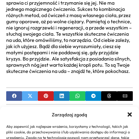
sprawia ci przyjemność i trzymanie się jej. Nie ma
jednego magicznego ćwiczenia. Sukces to kombinacja
różnych metod, od ćwiczeń z masą własnego ciała, przez
gumy oporowe, aż po wolne ciężary. Pamiętaj o technice,
nie ignoruj rozgrzewki i regeneracji, a przede wszystkim –
słuchaj swojego ciała. Te wszystkie skuteczne ćwiczenia
na uda, które omówiliśmy, to narzędzia. Od ciebie zależy,
jak ich użyjesz. Bądź dla siebie wyrozumiały, ciesz się
małymi postępami i nie poddawaj się, gdy przyjdzie
kryzys. Bo przyjdzie. Ale satysfakcja z posiadania silnych,
sprawnych nóg jest warta każdej kropli potu. To są Twoje
skuteczne ćwiczenia na uda – znajdź te, które pokochasz.
PREVIOUS
Zarządzaj zgodą
Fryzura Mullet Damski: Przewodnik, Inspiracje i
Aby zapewnić jak najlepsze wrażenia, korzystamy z technologii, takich jak
Stylizacje
pliki cookie, do przechowywania i/lub uzyskiwania dostępu do informacji o
urządzeniu. Zgoda na te technologie pozwoli nam przetwarzać dane, takie