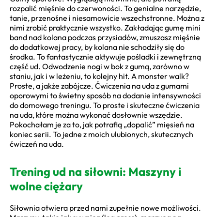
rozpalić mięśnie do czerwoności. To genialne narzędzie,
tanie, przenośne i niesamowicie wszechstronne. Można z
nimi zrobić praktycznie wszystko. Zakładając gumę mini
band nad kolana podczas przysiadów, zmuszasz mięśnie
do dodatkowej pracy, by kolana nie schodziły się do
środka. To fantastycznie aktywuje pośladki i zewnętrzną
część ud. Odwodzenie nogi w bok z gumą, zarówno w
staniu, jak i w leżeniu, to kolejny hit. A monster walk?
Proste, a jakże zabójcze. Ćwiczenia na uda z gumami
oporowymi to świetny sposób na dodanie intensywności
do domowego treningu. To proste i skuteczne ćwiczenia
na uda, które można wykonać dosłownie wszędzie.
Pokochałam je za to, jak potrafią „dopalić” mięsień na
koniec serii. To jedne z moich ulubionych, skutecznych
ćwiczeń na uda.
Trening ud na siłowni: Maszyny i
wolne ciężary
Siłownia otwiera przed nami zupełnie nowe możliwości.