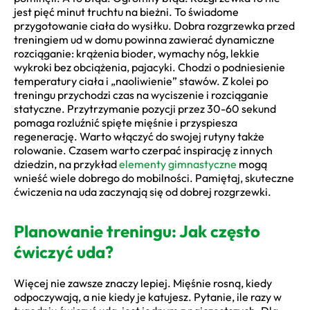
jest pięć minut truchtu na bieżni. To świadome
przygotowanie ciała do wysiłku. Dobra rozgrzewka przed
treningiem ud w domu powinna zawierać dynamiczne
rozciąganie: krążenia bioder, wymachy nóg, lekkie
wykroki bez obciążenia, pajacyki. Chodzi o podniesienie
temperatury ciała i „naoliwienie” stawów. Z kolei po
treningu przychodzi czas na wyciszenie i rozciąganie
statyczne. Przytrzymanie pozycji przez 30-60 sekund
pomaga rozluźnić spięte mięśnie i przyspiesza
regenerację. Warto włączyć do swojej rutyny także
rolowanie. Czasem warto czerpać inspirację z innych
dziedzin, na przykład
elementy gimnastyczne
mogą
wnieść wiele dobrego do mobilności. Pamiętaj, skuteczne
ćwiczenia na uda zaczynają się od dobrej rozgrzewki.
Planowanie treningu: Jak często
ćwiczyć uda?
Więcej nie zawsze znaczy lepiej. Mięśnie rosną, kiedy
odpoczywają, a nie kiedy je katujesz. Pytanie, ile razy w