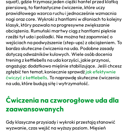
squat), gdzie trzymasz jeden ciężki hantel przed klatką
piersiową, to fantastyczne ćwiczenie, które uczy
prawidłowego wzorca ruchu i jednocześnie wzmacnia
nogi oraz core. Wykroki z hantlami w dłoniach to kolejny
klasyk, który pozwala na progresywne zwiększanie
obciążenia. Rumuński martwy ciąg z hantlami pięknie
rzeźbi tył uda i pośladki. Nie można też zapomnieć o
wejściach na podwyższenie (step-ups) z obciążeniem. To
bardzo skuteczne ćwiczenia na uda. Podobne zasady
dotyczą odważników kulowych. Wiele osób docenia
trening z kettlebells na uda korzyści, jakie przynosi,
angażując dodatkowo mięśnie stabilizujące. Jeśli chcesz
zgłębić ten temat, koniecznie sprawdź
jak efektywnie
ćwiczyć z kettlebells
. To naprawdę skuteczne ćwiczenia
na uda, które budują siłę i wytrzymałość.
Ćwiczenia na czworogłowe uda dla
zaawansowanych
Gdy klasyczne przysiady i wykroki przestają stanowić
wyzwanie, czas wejść na wyższy poziom. Mięsień