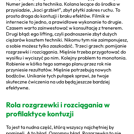
Numer jeden: zła technika. Kolana lecące do środka w
przysiadzie, „koci grzbiet”, zbyt płytki zakres ruchu. To
prosta droga do kontuzji i braku efektów. Filmik w
internecie to jedno, a prawidłowe wykonanie to drugie.
Czasem warto zainwestować w konsultację z trenerem.
Drugi błąd: ego lifting, czyli podnoszenie zbyt dużych
ciężarów kosztem techniki. Nikomu tym nie zaimponujesz,
a sobie możesz tylko zaszkodzić. Trzeci grzech: pomijanie
rozgrzewki i rozciągania. Mięśnie trzeba przygotować do
wysiłku i wyciszyć po nim. Kolejny problem to monotonia.
Robienie w kółko tego samego planu przez rok nie
przyniesie rezultatów. Mięśnie potrzebują nowych
bodźców. Unikanie tych pułapek sprawi, że twoje
skuteczne ćwiczenia na uda będą jeszcze bardziej
efektywne.
Rola rozgrzewki i rozciągania w
profilaktyce kontuzji
To jest ta nudna część, którą wszyscy najchętniej by
pominęli. A to błąd. Ogromny błąd. Rozgrzewka to nie