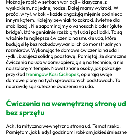
Można je robić w setkach wariacji – klasyczne, z
wyskokiem, na jednej nodze. Dalej mamy wykroki. W
przód, w tył, w bok – każde angażują mięśnie pod nieco
innym kątem. Kolejny pewniak to zakroki, świetne dla
stabilizacji. Nie zapominajmy o wznosach bioder (glute
bridge), które genialnie rzeźbią tył uda i pośladki. To są
właśnie te najlepsze ćwiczenia na smukłe uda, które
budują siłę bez rozbudowywania ich do monstrualnych
rozmiarów. Wykonując te domowe ćwiczenia na uda i
łydki, budujesz solidną podstawę. Pamiętaj, że skuteczne
ćwiczenia na uda w domu opierają się na technice, a nie
na szalonym tempie. Nawet znane osoby, jak pokazuje
przykład
treningów Kasi Cichopek
, opierają swoje
domowe plany na tych sprawdzonych podstawach. To
naprawdę są skuteczne ćwiczenia na uda.
Ćwiczenia na wewnętrzną stronę ud
bez sprzętu
Ach, ta mityczna wewnętrzna strona ud. Temat rzeka.
Pamiętam, jak kiedyś godzinami robiłam jakieś śmieszne