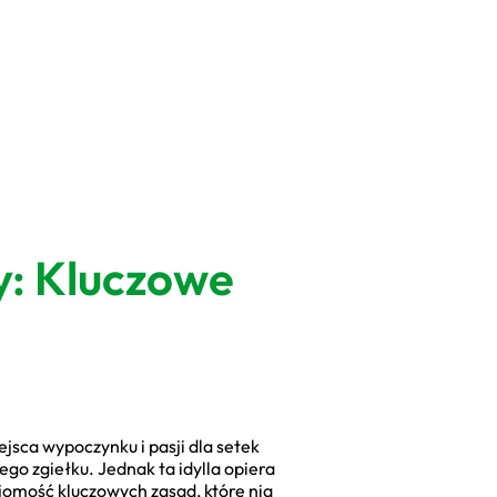
y: Kluczowe
sca wypoczynku i pasji dla setek
nego zgiełku. Jednak ta idylla opiera
ajomość kluczowych zasad, które nią