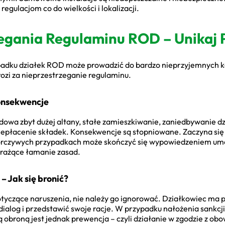
egulacjom co do wielkości i lokalizacji.
zegania Regulaminu ROD – Unikaj
ypadku działek ROD może prowadzić do bardzo nieprzyjemnych 
grozi za nieprzestrzeganie regulaminu.
konsekwencje
owa zbyt dużej altany, stałe zamieszkiwanie, zaniedbywanie dz
niepłacenie składek. Konsekwencje są stopniowane. Zaczyna si
uporczywych przypadkach może skończyć się wypowiedzeniem um
a rażące łamanie zasad.
– Jak się bronić?
tyczące naruszenia, nie należy go ignorować. Działkowiec ma 
dialog i przedstawić swoje racje. W przypadku nałożenia sankcji
ą obroną jest jednak prewencja – czyli działanie w zgodzie z ob