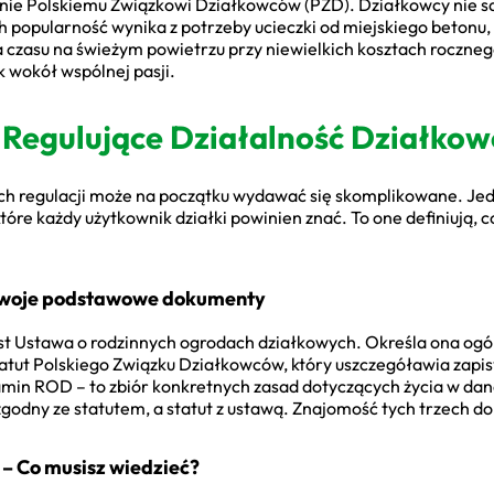
nie Polskiemu Związkowi Działkowców (PZD). Działkowcy nie są 
ch popularność wynika z potrzeby ucieczki od miejskiego betonu,
 czasu na świeżym powietrzu przy niewielkich kosztach roczneg
k wokół wspólnej pasji.
 Regulujące Działalność Działko
ych regulacji może na początku wydawać się skomplikowane. Je
re każdy użytkownik działki powinien znać. To one definiują, co
 Twoje podstawowe dokumenty
t Ustawa o rodzinnych ogrodach działkowych. Określa ona og
tatut Polskiego Związku Działkowców, który uszczegóławia zapis
in ROD – to zbiór konkretnych zasad dotyczących życia w danej
zgodny ze statutem, a statut z ustawą. Znajomość tych trzech
– Co musisz wiedzieć?