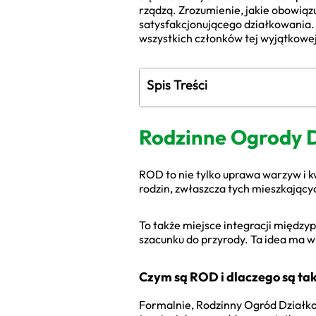
rządzą. Zrozumienie, jakie obowiąz
satysfakcjonującego działkowania. 
wszystkich członków tej wyjątkowej
Spis Treści
Rodzinne Ogrody D
ROD to nie tylko uprawa warzyw i 
rodzin, zwłaszcza tych mieszkającyc
To także miejsce integracji międzyp
szacunku do przyrody. Ta idea ma w 
Czym są ROD i dlaczego są ta
Formalnie, Rodzinny Ogród Działko