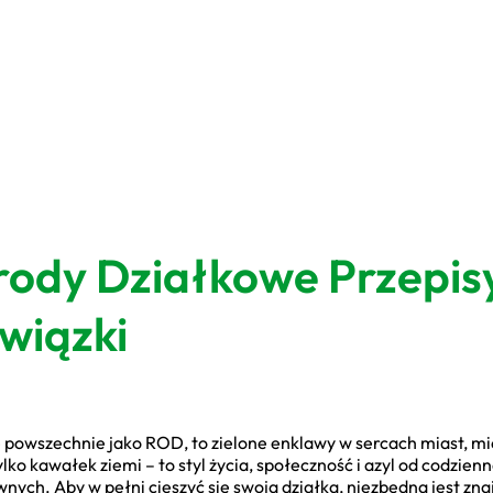
ody Działkowe Przepis
wiązki
owszechnie jako ROD, to zielone enklawy w sercach miast, miej
ylko kawałek ziemi – to styl życia, społeczność i azyl od codzien
nych. Aby w pełni cieszyć się swoją działką, niezbędna jest zn