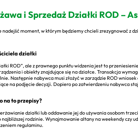
rżawa i Sprzedaż Działki ROD – A
e nadejść moment, w którym będziemy chcieli zrezygnować z dział
ciciela działki
iałki ROD”, ale z prawnego punktu widzenia jest to przeniesien
rządzenia i obiekty znajdujące się na działce. Transakcja wym
nie. Następnie nabywca musi złożyć w zarządzie ROD wniosek o
siące na podjęcie decyzji. Dopiero po zatwierdzeniu nabywca s
 na to przepisy?
ierżawianie działki lub oddawanie jej do używania osobom trzec
go najbliższej rodzinie. Wynajmowanie altany na weekendy czy ud
zeniem regulaminu.