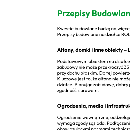
Przepisy Budowlan
Kwestie budowlane budzą najwięcej
Przepisy budowlane na działce ROD 
Altany, domki i inne obiekty –
Podstawowym obiektem na działce j
zabudowy nie może przekroczyć 35 
przy dachu płaskim. Do tej powierzc
Kluczowe jest to, że altana nie mo
działce. Planując zabudowę, dobry
zgodność z prawem.
Ogrodzenia, media i infrastr
Ogrodzenie wewnętrzne, oddzielają
wymaga zgody sąsiada. Podłączenie
obowiązującymi normami technicznym