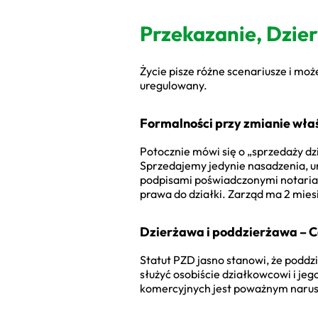
Przekazanie, Dzie
Życie pisze różne scenariusze i moż
uregulowany.
Formalności przy zmianie właś
Potocznie mówi się o „sprzedaży dz
Sprzedajemy jedynie nasadzenia, u
podpisami poświadczonymi notarial
prawa do działki. Zarząd ma 2 mie
Dzierżawa i poddzierżawa – Co
Statut PZD jasno stanowi, że poddz
służyć osobiście działkowcowi i je
komercyjnych jest poważnym narus