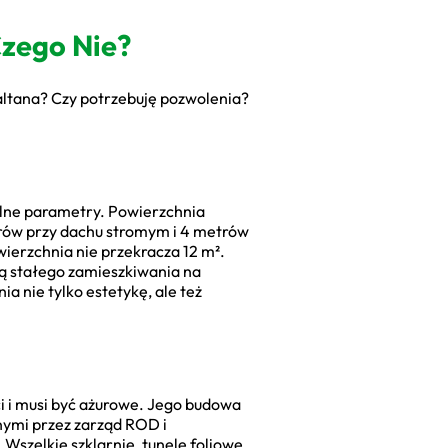
Czego Nie?
altana? Czy potrzebuję pozwolenia?
alne parametry. Powierzchnia
trów przy dachu stromym i 4 metrów
owierzchnia nie przekracza 12 m².
ją stałego zamieszkiwania na
a nie tylko estetykę, ale też
i i musi być ażurowe. Jego budowa
nymi przez zarząd ROD i
Wszelkie szklarnie, tunele foliowe