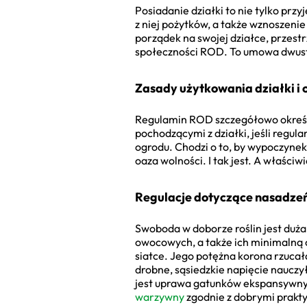
Posiadanie działki to nie tylko prz
z niej pożytków, a także wznoszenie
porządek na swojej działce, przes
społeczności ROD. To umowa dwustr
Zasady użytkowania działki i
Regulamin ROD szczegółowo określa
pochodzącymi z działki, jeśli regu
ogrodu. Chodzi o to, by wypoczynek
oaza wolności. I tak jest. A właściw
Regulacje dotyczące nasadzeń
Swoboda w doborze roślin jest duża
owocowych, a także ich minimalną o
siatce. Jego potężna korona rzucał
drobne, sąsiedzkie napięcie nauczy
jest uprawa gatunków ekspansywnych
warzywny
zgodnie z dobrymi prakty