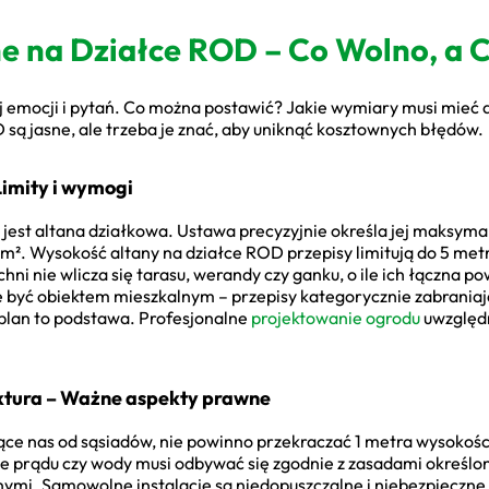
e na Działce ROD – Co Wolno, a 
 emocji i pytań. Co można postawić? Jakie wymiary musi mieć 
są jasne, ale trzeba je znać, aby uniknąć kosztownych błędów.
 Limity i wymogi
est altana działkowa. Ustawa precyzyjnie określa jej maksym
m². Wysokość altany na działce ROD przepisy limitują do 5 me
hni nie wlicza się tarasu, werandy czy ganku, o ile ich łączna p
że być obiektem mieszkalnym – przepisy kategorycznie zabrania
 plan to podstawa. Profesjonalne
projektowanie ogrodu
uwzględni
uktura – Ważne aspekty prawne
ce nas od sąsiadów, nie powinno przekraczać 1 metra wysokośc
 prądu czy wody musi odbywać się zgodnie z zasadami określo
i. Samowolne instalacje są niedopuszczalne i niebezpieczne. 