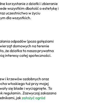
e korzystanie z działki i zbieranie
zede wszystkim dbałość o estetykę i
az uczestnictwo w życiu
ym dla wszystkich.
palania odpadów (poza gałęziami
 zwierząt domowych na terenie
ło, że działka to nasza prywatna
nią interesy całej społeczności.
rzew i krzewów ozdobnych oraz
echa włoskiego tuż przy mojej
ały się blade i wyciągnięte. To
iek regulamin. Zazwyczaj zakazana
adnikami, jak
założyć ogród