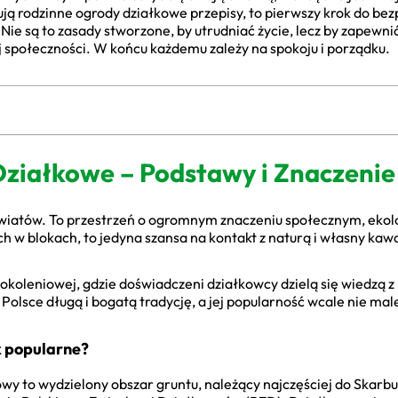
ują rodzinne ogrody działkowe przepisy, to pierwszy krok do b
Nie są to zasady stworzone, by utrudniać życie, lecz by zapewn
 społeczności. W końcu każdemu zależy na spokoju i porządku.
ziałkowe – Podstawy i Znaczenie
kwiatów. To przestrzeń o ogromnym znaczeniu społecznym, ekolo
h w blokach, to jedyna szansa na kontakt z naturą i własny kawa
okoleniowej, gdzie doświadczeni działkowcy dzielą się wiedzą z 
Polsce długą i bogatą tradycję, a jej popularność wcale nie mal
k popularne?
wy to wydzielony obszar gruntu, należący najczęściej do Skarb