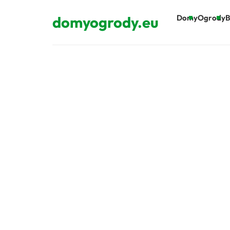
domyogrody.eu
Domy
Ogrody
B