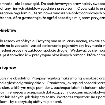
yjemności, ale i obowiązki. Do podstawowych praw należy swobodn
 altany i innych obiektów zgodnie z przepisami. Obowiązki to pr
trzeganie regulaminu, terminowe wnoszenie opłat ogrodowych or
onna, która gwarantuje, że ogród pozostaje miejscem przyjazn
 obiektów
 zasady współżycia. Dotyczą one m.in. ciszy nocnej, zakazu s
lamin na to zezwala), zasad parkowania pojazdów czy trzymania
 jednej osoby nie zakłócał spokoju drugiej. Wydawać by się mog
ie, jest to wolność w precyzyjnie określonych ramach, które chro
 i upraw
, ale nie absolutna. Przepisy regulują maksymalną wysokość d
dległość od granicy działki. Pamiętam, jak sąsiad posadził orz
a cień, w którym moje pomidory, pachnące latem i słońcem, staw
ło mnie więcej o przepisach dotyczących nasadzeń niż jakikolw
 lub leśnych, jak dęby czy sosny. Warto też zapoznać się z por
kami, by cieszyć się obfitymi plonami.