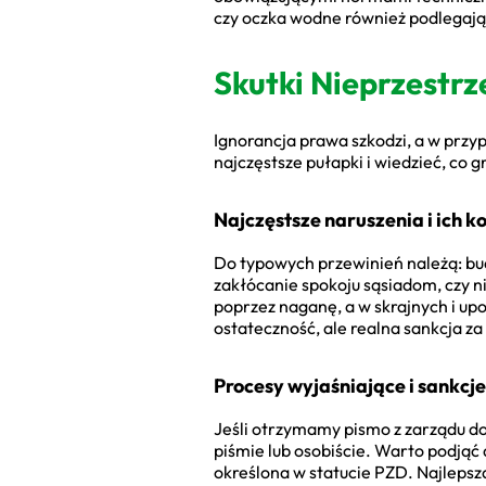
czy oczka wodne również podlegają r
Skutki Nieprzestr
Ignorancja prawa szkodzi, a w prz
najczęstsze pułapki i wiedzieć, co 
Najczęstsze naruszenia i ich 
Do typowych przewinień należą: bud
zakłócanie spokoju sąsiadom, czy 
poprzez naganę, a w skrajnych i 
ostateczność, ale realna sankcja z
Procesy wyjaśniające i sankcje 
Jeśli otrzymamy pismo z zarządu do
piśmie lub osobiście. Warto podjąć 
określona w statucie PZD. Najlepsz