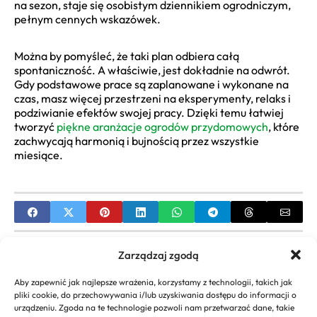
na sezon, staje się osobistym dziennikiem ogrodniczym,
pełnym cennych wskazówek.
Można by pomyśleć, że taki plan odbiera całą
spontaniczność. A właściwie, jest dokładnie na odwrót.
Gdy podstawowe prace są zaplanowane i wykonane na
czas, masz więcej przestrzeni na eksperymenty, relaks i
podziwianie efektów swojej pracy. Dzięki temu łatwiej
tworzyć
piękne aranżacje ogrodów przydomowych
, które
zachwycają harmonią i bujnością przez wszystkie
miesiące.
PREVIOUS
Zarządzaj zgodą
Pomysły na tani ogród | Kreatywne rozwiązania i
Aby zapewnić jak najlepsze wrażenia, korzystamy z technologii, takich jak
inspiracje DIY
pliki cookie, do przechowywania i/lub uzyskiwania dostępu do informacji o
urządzeniu. Zgoda na te technologie pozwoli nam przetwarzać dane, takie
NEXT