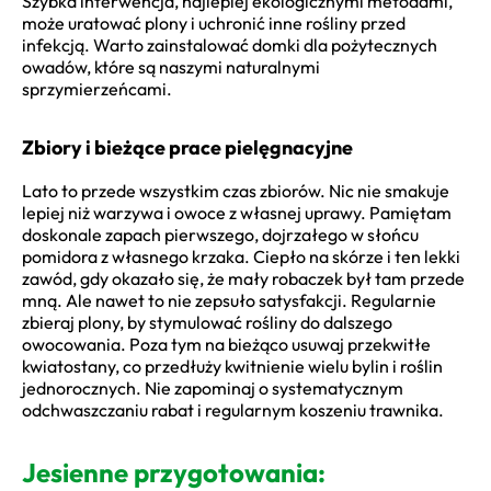
Szybka interwencja, najlepiej ekologicznymi metodami,
może uratować plony i uchronić inne rośliny przed
infekcją. Warto zainstalować domki dla pożytecznych
owadów, które są naszymi naturalnymi
sprzymierzeńcami.
Zbiory i bieżące prace pielęgnacyjne
Lato to przede wszystkim czas zbiorów. Nic nie smakuje
lepiej niż warzywa i owoce z własnej uprawy. Pamiętam
doskonale zapach pierwszego, dojrzałego w słońcu
pomidora z własnego krzaka. Ciepło na skórze i ten lekki
zawód, gdy okazało się, że mały robaczek był tam przede
mną. Ale nawet to nie zepsuło satysfakcji. Regularnie
zbieraj plony, by stymulować rośliny do dalszego
owocowania. Poza tym na bieżąco usuwaj przekwitłe
kwiatostany, co przedłuży kwitnienie wielu bylin i roślin
jednorocznych. Nie zapominaj o systematycznym
odchwaszczaniu rabat i regularnym koszeniu trawnika.
Jesienne przygotowania: