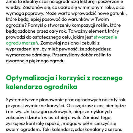
Zima to idealny czas na ogrodniczą lekturę i poszerzanie
wiedzy. Zastanów się, co udało się w minionym roku, a co
wymaga poprawy. Może warto wprowadzić nowe gatunki,
które będą lepiej pasować do warunków w Twoim
ogrodzie? Pomyśl o stworzeniu kompozycji roślin, które
będą ozdobne przez cały rok. To ważny element, który
prowadzi do ostatecznego celu, jakim jest
stworzenie
ogrodu marzeń
. Zamawiaj nasiona i cebulki z
wyprzedzeniem, by mieć pewność, że zdobędziesz
wymarzone odmiany. Przemyślany dobór roślin to
gwarancja pięknego ogrodu.
Optymalizacja i korzyści z rocznego
kalendarza ogrodnika
Systematyczne planowanie prac ogrodowych na cały rok
przynosi wymierne korzyści. Oszczędzasz czas, pieniądze
i nerwy. Unikasz gorączkowych, nieprzemyślanych
zakupów i działań w ostatniej chwili. Zamiast tego,
zyskujesz kontrolę i spokój, mogąc w pełni cieszyć się
swoim ogrodem. Taki kalendarz, udoskonalany z sezonu