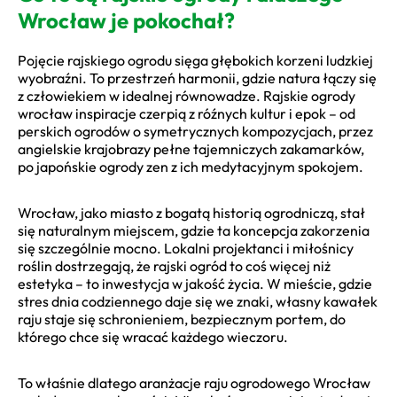
Wrocław je pokochał?
Pojęcie rajskiego ogrodu sięga głębokich korzeni ludzkiej
wyobraźni. To przestrzeń harmonii, gdzie natura łączy się
z człowiekiem w idealnej równowadze. Rajskie ogrody
wrocław inspiracje czerpią z róźnych kultur i epok – od
perskich ogrodów o symetrycznych kompozycjach, przez
angielskie krajobrazy pełne tajemniczych zakamarków,
po japońskie ogrody zen z ich medytacyjnym spokojem.
Wrocław, jako miasto z bogatą historią ogrodniczą, stał
się naturalnym miejscem, gdzie ta koncepcja zakorzenia
się szczególnie mocno. Lokalni projektanci i miłośnicy
roślin dostrzegają, że rajski ogród to coś więcej niż
estetyka – to inwestycja w jakość życia. W mieście, gdzie
stres dnia codziennego daje się we znaki, własny kawałek
raju staje się schronieniem, bezpiecznym portem, do
którego chce się wracać każdego wieczoru.
To właśnie dlatego aranżacje raju ogrodowego Wrocław