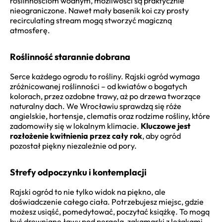
roślinnościom wodnym, możliwości są praktycznie
nieograniczone. Nawet mały basenik koi czy prosty
recirculating stream mogą stworzyć magiczną
atmosferę.
Roślinność starannie dobrana
Serce każdego ogrodu to rośliny. Rajski ogród wymaga
zróżnicowanej roślinności – od kwiatów o bogatych
kolorach, przez ozdobne trawy, aż po drzewa tworzące
naturalny dach. We Wrocławiu sprawdzą się róże
angielskie, hortensje, clematis oraz rodzime rośliny, które
zadomowiły się w lokalnym klimacie.
Kluczowe jest
rozłożenie kwitnienia przez cały rok
, aby ogród
pozostał piękny niezależnie od pory.
Strefy odpoczynku i kontemplacji
Rajski ogród to nie tylko widok na piękno, ale
doświadczenie całego ciała. Potrzebujesz miejsc, gdzie
możesz usiąść, pomedytować, poczytać książkę. To mogą
być drewniane ławy pod pergolą, zakamarki z leżakami