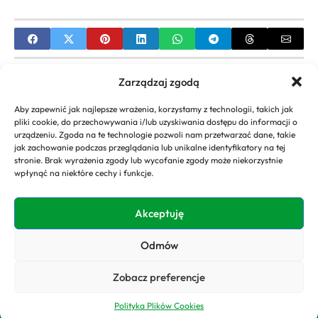
PREVIOUS
Zarządzaj zgodą
Ogrody Ninjago: Kompleksowy przewodnik
Aby zapewnić jak najlepsze wrażenia, korzystamy z technologii, takich jak
budowania
pliki cookie, do przechowywania i/lub uzyskiwania dostępu do informacji o
urządzeniu. Zgoda na te technologie pozwoli nam przetwarzać dane, takie
NEXT
jak zachowanie podczas przeglądania lub unikalne identyfikatory na tej
stronie. Brak wyrażenia zgody lub wycofanie zgody może niekorzystnie
Nowoczesne projektowanie wnętrz we Wrocławiu
wpłynąć na niektóre cechy i funkcje.
– jak stworzyć przestrzeń, która inspiruje?
Akceptuję
Odmów
Copyright 2026. All rights
Polityka
reserved powered by
Prywatności
Zobacz preferencje
domyogrody.eu
Polityka Plików Cookies