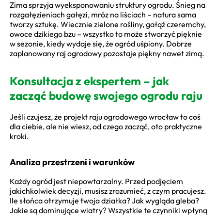
Zima sprzyja wyeksponowaniu struktury ogrodu. Śnieg na
rozgałęzieniach gałęzi, mróz na liściach – natura sama
tworzy sztukę. Wiecznie zielone rośliny, gałąź czeremchy,
owoce dzikiego bzu – wszystko to może stworzyć pięknie
w sezonie, kiedy wydaje się, że ogród uśpiony. Dobrze
zaplanowany raj ogrodowy pozostaje piękny nawet zimą.
Konsultacja z ekspertem – jak
zacząć budowę swojego ogrodu raju
Jeśli czujesz, że projekt raju ogrodowego wrocław to coś
dla ciebie, ale nie wiesz, od czego zacząć, oto praktyczne
kroki.
Analiza przestrzeni i warunków
Każdy ogród jest niepowtarzalny. Przed podjęciem
jakichkolwiek decyzji, musisz zrozumieć, z czym pracujesz.
Ile słońca otrzymuje twoja działka? Jak wygląda gleba?
Jakie są dominujące wiatry? Wszystkie te czynniki wpłyną