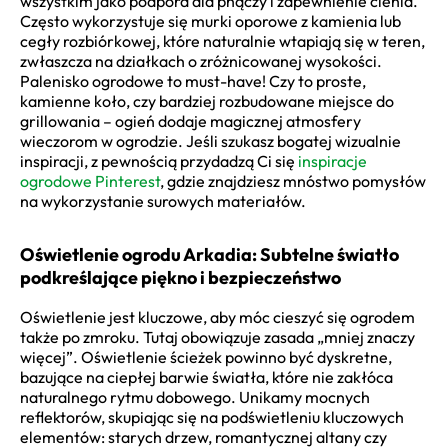
wszystkim jako podpora dla pnączy i zapewnienie cienia.
Często wykorzystuje się murki oporowe z kamienia lub
cegły rozbiórkowej, które naturalnie wtapiają się w teren,
zwłaszcza na działkach o zróżnicowanej wysokości.
Palenisko ogrodowe to must-have! Czy to proste,
kamienne koło, czy bardziej rozbudowane miejsce do
grillowania – ogień dodaje magicznej atmosfery
wieczorom w ogrodzie. Jeśli szukasz bogatej wizualnie
inspiracji, z pewnością przydadzą Ci się
inspiracje
ogrodowe Pinterest
, gdzie znajdziesz mnóstwo pomysłów
na wykorzystanie surowych materiałów.
Oświetlenie ogrodu Arkadia: Subtelne światło
podkreślające piękno i bezpieczeństwo
Oświetlenie jest kluczowe, aby móc cieszyć się ogrodem
także po zmroku. Tutaj obowiązuje zasada „mniej znaczy
więcej”. Oświetlenie ścieżek powinno być dyskretne,
bazujące na ciepłej barwie światła, które nie zakłóca
naturalnego rytmu dobowego. Unikamy mocnych
reflektorów, skupiając się na podświetleniu kluczowych
elementów: starych drzew, romantycznej altany czy