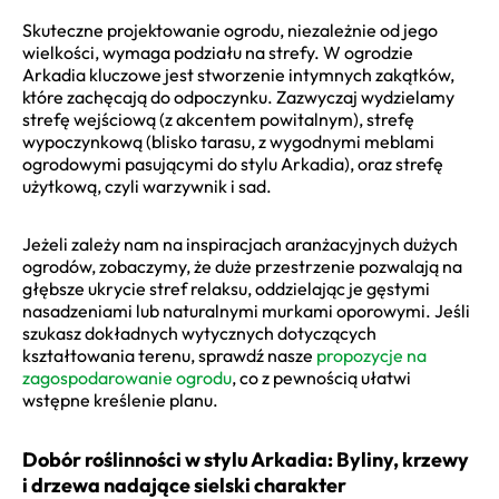
Skuteczne projektowanie ogrodu, niezależnie od jego
wielkości, wymaga podziału na strefy. W ogrodzie
Arkadia kluczowe jest stworzenie intymnych zakątków,
które zachęcają do odpoczynku. Zazwyczaj wydzielamy
strefę wejściową (z akcentem powitalnym), strefę
wypoczynkową (blisko tarasu, z wygodnymi meblami
ogrodowymi pasującymi do stylu Arkadia), oraz strefę
użytkową, czyli warzywnik i sad.
Jeżeli zależy nam na inspiracjach aranżacyjnych dużych
ogrodów, zobaczymy, że duże przestrzenie pozwalają na
głębsze ukrycie stref relaksu, oddzielając je gęstymi
nasadzeniami lub naturalnymi murkami oporowymi. Jeśli
szukasz dokładnych wytycznych dotyczących
kształtowania terenu, sprawdź nasze
propozycje na
zagospodarowanie ogrodu
, co z pewnością ułatwi
wstępne kreślenie planu.
Dobór roślinności w stylu Arkadia: Byliny, krzewy
i drzewa nadające sielski charakter