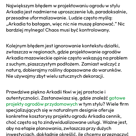
Największym błędem w projektowaniu ogrodu w stylu
Arkadia jest nadmierne uproszczenie lub, paradoksalnie,
przesadne uformalizowanie. Ludzie często myślą:
„Arkadia to bałagan, więc nic nie muszę planować.” Nic
bardziej mylnego! Chaos musi być kontrolowany.
Kolejnym błędem jest ignorowanie kontekstu działki,
zwłaszcza w regionach, gdzie projektowanie ogrodów
Arkadia mazowieckie opinie często wskazują na problem
z suchym, piaszczystym podłożem. Zamiast walczyć z
naturą, dobierajmy rośliny dopasowane do warunków.
Nie używajmy zbyt wielu sztucznych dekoracji.
Prawdziwe piękno Arkadii tkwi w jej prostocie i
autentyczności. Zastanawiasz się, gdzie znaleźć
gotowe
projekty ogrodów przydomowych
w tym stylu? Wiele firm
specjalizujących się w naturalnym designie oferuje
konkretne kosztorysy projektu ogrodu Arkadia cennik,
choć często są to zindywidualizowane usługi. Ważne jest,
aby na etapie planowania, zwłaszcza przy dużych
inwestycjach, dokładnie określić, ile chcemy przeznaczyć