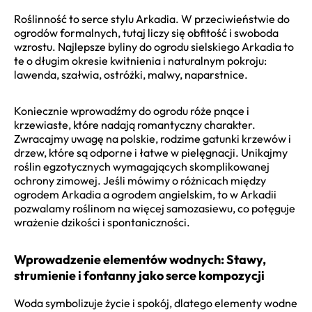
Roślinność to serce stylu Arkadia. W przeciwieństwie do
ogrodów formalnych, tutaj liczy się obfitość i swoboda
wzrostu. Najlepsze byliny do ogrodu sielskiego Arkadia to
te o długim okresie kwitnienia i naturalnym pokroju:
lawenda, szałwia, ostróżki, malwy, naparstnice.
Koniecznie wprowadźmy do ogrodu róże pnące i
krzewiaste, które nadają romantyczny charakter.
Zwracajmy uwagę na polskie, rodzime gatunki krzewów i
drzew, które są odporne i łatwe w pielęgnacji. Unikajmy
roślin egzotycznych wymagających skomplikowanej
ochrony zimowej. Jeśli mówimy o różnicach między
ogrodem Arkadia a ogrodem angielskim, to w Arkadii
pozwalamy roślinom na więcej samozasiewu, co potęguje
wrażenie dzikości i spontaniczności.
Wprowadzenie elementów wodnych: Stawy,
strumienie i fontanny jako serce kompozycji
Woda symbolizuje życie i spokój, dlatego elementy wodne