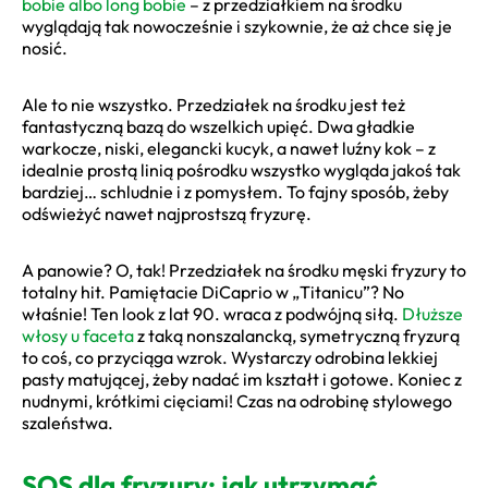
bobie albo long bobie
– z przedziałkiem na środku
wyglądają tak nowocześnie i szykownie, że aż chce się je
nosić.
Ale to nie wszystko. Przedziałek na środku jest też
fantastyczną bazą do wszelkich upięć. Dwa gładkie
warkocze, niski, elegancki kucyk, a nawet luźny kok – z
idealnie prostą linią pośrodku wszystko wygląda jakoś tak
bardziej… schludnie i z pomysłem. To fajny sposób, żeby
odświeżyć nawet najprostszą fryzurę.
A panowie? O, tak! Przedziałek na środku męski fryzury to
totalny hit. Pamiętacie DiCaprio w „Titanicu”? No
właśnie! Ten look z lat 90. wraca z podwójną siłą.
Dłuższe
włosy u faceta
z taką nonszalancką, symetryczną fryzurą
to coś, co przyciąga wzrok. Wystarczy odrobina lekkiej
pasty matującej, żeby nadać im kształt i gotowe. Koniec z
nudnymi, krótkimi cięciami! Czas na odrobinę stylowego
szaleństwa.
SOS dla fryzury: jak utrzymać