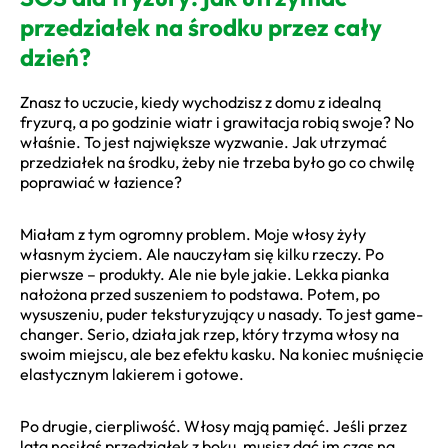
przedziałek na środku przez cały
dzień?
Znasz to uczucie, kiedy wychodzisz z domu z idealną
fryzurą, a po godzinie wiatr i grawitacja robią swoje? No
właśnie. To jest największe wyzwanie. Jak utrzymać
przedziałek na środku, żeby nie trzeba było go co chwilę
poprawiać w łazience?
Miałam z tym ogromny problem. Moje włosy żyły
własnym życiem. Ale nauczyłam się kilku rzeczy. Po
pierwsze – produkty. Ale nie byle jakie. Lekka pianka
nałożona przed suszeniem to podstawa. Potem, po
wysuszeniu, puder teksturyzujący u nasady. To jest game-
changer. Serio, działa jak rzep, który trzyma włosy na
swoim miejscu, ale bez efektu kasku. Na koniec muśnięcie
elastycznym lakierem i gotowe.
Po drugie, cierpliwość. Włosy mają pamięć. Jeśli przez
lata nosiłaś przedziałek z boku, musisz dać im czas na