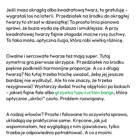
Jeśli masz okrągłą albo kwadratową twarz, to gratuluję –
wygrałaś los na loterii. Przedziałek na środku do okrągłej
twarzy to strzał w dziesiątkę! Ta prosta linia pionowa
sprawi, że buzia wyda się dłuższa i smuklejsza. A przy
kwadratowej twarzy fajnie złagodzi mocne rysy żuchwy.
To taka mała, optyczna iluzja, która robi wielką różnicę.
Owalne i sercowate twarze też mają super. Tutaj
symetria gra pierwsze skrzypce. Przedziałek na środku
pięknie podkreśli harmonijne proporcje. A co z długą
twarzą? No tutaj trzeba trochę uważać, żeby jej jeszcze
bardziej nie wydłużyć. Ale to nie znaczy, że trzeba
rezygnować! Wystarczy dodać trochę objętości po bokach
– jakieś fajne fale albo
grzywka typu curtain bangs
, która
optycznie „skróci” czoło. Problem rozwiązany.
A rodzaj włosów? Proste i falowane to oczywista sprawa,
układają się praktycznie same. Kręcone, jak już
wspominałam, też wyglądają z nim zjawiskowo, tylko
trzeba je odpowiednio potraktować. A co z moimi