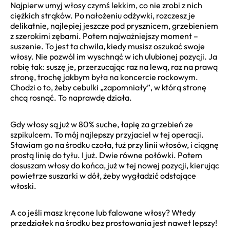
Najpierw umyj włosy czymś lekkim, co nie zrobi z nich
ciężkich strąków. Po nałożeniu odżywki, rozczesz je
delikatnie, najlepiej jeszcze pod prysznicem, grzebieniem
z szerokimi zębami. Potem najważniejszy moment –
suszenie. To jest ta chwila, kiedy musisz oszukać swoje
włosy. Nie pozwól im wyschnąć w ich ulubionej pozycji. Ja
robię tak: suszę je, przerzucając raz na lewą, raz na prawą
stronę, trochę jakbym była na koncercie rockowym.
Chodzi o to, żeby cebulki „zapomniały”, w którą stronę
chcą rosnąć. To naprawdę działa.
Gdy włosy są już w 80% suche, łapię za grzebień ze
szpikulcem. To mój najlepszy przyjaciel w tej operacji.
Stawiam go na środku czoła, tuż przy linii włosów, i ciągnę
prostą linię do tyłu. I już. Dwie równe połówki. Potem
dosuszam włosy do końca, już w tej nowej pozycji, kierując
powietrze suszarki w dół, żeby wygładzić odstające
włoski.
A co jeśli masz kręcone lub falowane włosy? Wtedy
przedziałek na środku bez prostowania jest nawet lepszy!