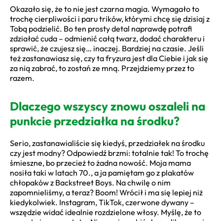
Okazało się, że to nie jest czarna magia. Wymagało to
trochę cierpliwości i paru trików, którymi chcę się dzisiaj z
Tobą podzielić. Bo ten prosty detal naprawdę potrafi
zdziałać cuda – odmienić całą twarz, dodać charakteru i
sprawić, że czujesz się… inaczej. Bardziej na czasie. Jeśli
też zastanawiasz się, czy ta fryzura jest dla Ciebie i jak się
za nią zabrać, to zostań ze mną. Przejdziemy przez to
razem.
Dlaczego wszyscy znowu oszaleli na
punkcie przedziałka na środku?
Serio, zastanawialiście się kiedyś, przedziałek na środku
czy jest modny? Odpowiedź brzmi: totalnie tak! To trochę
śmieszne, bo przecież to żadna nowość. Moja mama
nosiła taki w latach 70., a ja pamiętam go z plakatów
chłopaków z Backstreet Boys. Na chwilę o nim
zapomnieliśmy, a teraz? Boom! Wrócił i ma się lepiej niż
kiedykolwiek. Instagram, TikTok, czerwone dywany –
wszędzie widać idealnie rozdzielone włosy. Myślę, że to