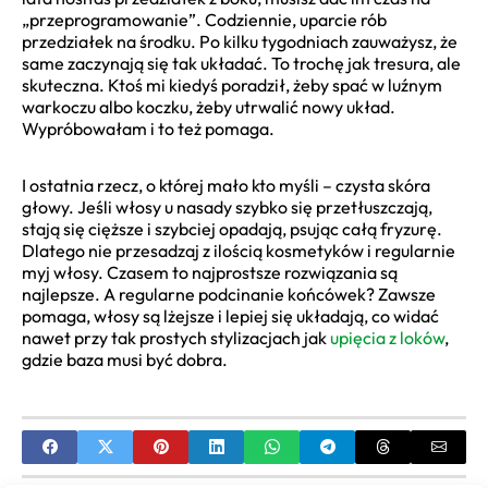
„przeprogramowanie”. Codziennie, uparcie rób
przedziałek na środku. Po kilku tygodniach zauważysz, że
same zaczynają się tak układać. To trochę jak tresura, ale
skuteczna. Ktoś mi kiedyś poradził, żeby spać w luźnym
warkoczu albo koczku, żeby utrwalić nowy układ.
Wypróbowałam i to też pomaga.
I ostatnia rzecz, o której mało kto myśli – czysta skóra
głowy. Jeśli włosy u nasady szybko się przetłuszczają,
stają się cięższe i szybciej opadają, psując całą fryzurę.
Dlatego nie przesadzaj z ilością kosmetyków i regularnie
myj włosy. Czasem to najprostsze rozwiązania są
najlepsze. A regularne podcinanie końcówek? Zawsze
pomaga, włosy są lżejsze i lepiej się układają, co widać
nawet przy tak prostych stylizacjach jak
upięcia z loków
,
gdzie baza musi być dobra.