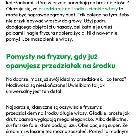
koleżankami, które wiecznie narzekają na brak objętości?
Okazuje się, że
przedziałek na środku i cienkie włosy
to
może być naprawdę zgrany duet. Trik polega na tym, żeby
nie przyklepywać włosów do głowy. Użyj pudru
dodającego objętości u nasady, delikatnie je unieś
palcami i nagle fryzura nabiera życia. Nikt nawet nie
pomyśli, że masz cienkie włosy.
Pomysły na fryzury, gdy już
opanujesz przedziałek na środku
No dobrze, masz już swój idealny przedziałek. I co teraz?
Możliwości są nieskończone! Uwielbiam to, jak
uniwersalny jest ten detal.
Najbardziej klasyczne są oczywiście fryzury z
przedziałkiem na środku długie włosy. Gładkie, proste jak
druty pasma wyglądają mega elegancko. Albo delikatne,
surferskie fale, które dodają luzu. Obie opcje są super. Ze
średnimi włosami też można zaszaleć. Pomyśl o modnym