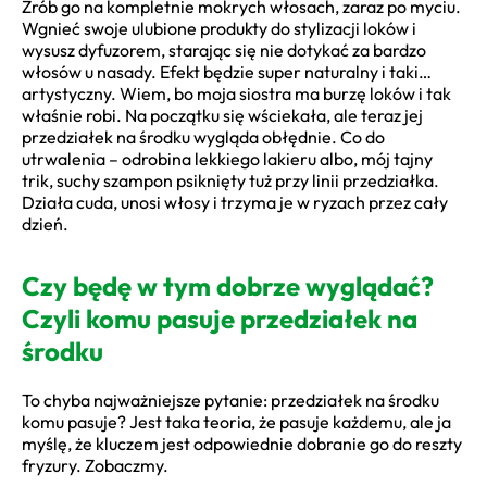
Zrób go na kompletnie mokrych włosach, zaraz po myciu.
Wgnieć swoje ulubione produkty do stylizacji loków i
wysusz dyfuzorem, starając się nie dotykać za bardzo
włosów u nasady. Efekt będzie super naturalny i taki…
artystyczny. Wiem, bo moja siostra ma burzę loków i tak
właśnie robi. Na początku się wściekała, ale teraz jej
przedziałek na środku wygląda obłędnie. Co do
utrwalenia – odrobina lekkiego lakieru albo, mój tajny
trik, suchy szampon psiknięty tuż przy linii przedziałka.
Działa cuda, unosi włosy i trzyma je w ryzach przez cały
dzień.
Czy będę w tym dobrze wyglądać?
Czyli komu pasuje przedziałek na
środku
To chyba najważniejsze pytanie: przedziałek na środku
komu pasuje? Jest taka teoria, że pasuje każdemu, ale ja
myślę, że kluczem jest odpowiednie dobranie go do reszty
fryzury. Zobaczmy.