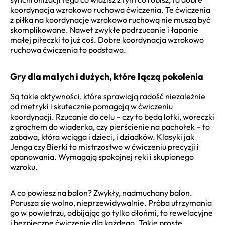
koordynacja wzrokowo ruchowa ćwiczenia. Te ćwiczenia
z piłką na koordynację wzrokowo ruchową nie muszą być
skomplikowane. Nawet zwykłe podrzucanie i łapanie
małej piłeczki to już coś. Dobre koordynacja wzrokowo
ruchowa ćwiczenia to podstawa.
Gry dla małych i dużych, które łączą pokolenia
Są takie aktywności, które sprawiają radość niezależnie
od metryki i skutecznie pomagają w ćwiczeniu
koordynacji. Rzucanie do celu – czy to będą lotki, woreczki
z grochem do wiaderka, czy pierścienie na pachołek – to
zabawa, która wciąga i dzieci, i dziadków. Klasyki jak
Jenga czy Bierki to mistrzostwo w ćwiczeniu precyzji i
opanowania. Wymagają spokojnej ręki i skupionego
wzroku.
A co powiesz na balon? Zwykły, nadmuchany balon.
Porusza się wolno, nieprzewidywalnie. Próba utrzymania
go w powietrzu, odbijając go tylko dłońmi, to rewelacyjne
i bezpieczne ćwiczenie dla każdego. Takie proste