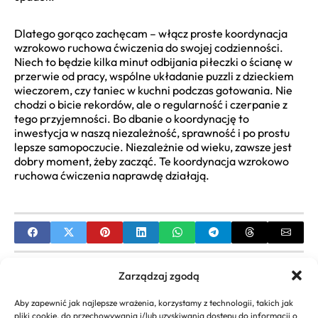
Dlatego gorąco zachęcam – włącz proste koordynacja
wzrokowo ruchowa ćwiczenia do swojej codzienności.
Niech to będzie kilka minut odbijania piłeczki o ścianę w
przerwie od pracy, wspólne układanie puzzli z dzieckiem
wieczorem, czy taniec w kuchni podczas gotowania. Nie
chodzi o bicie rekordów, ale o regularność i czerpanie z
tego przyjemności. Bo dbanie o koordynację to
inwestycja w naszą niezależność, sprawność i po prostu
lepsze samopoczucie. Niezależnie od wieku, zawsze jest
dobry moment, żeby zacząć. Te koordynacja wzrokowo
ruchowa ćwiczenia naprawdę działają.
PREVIOUS
Zarządzaj zgodą
Przedziałek na Środku: Kompletny Przewodnik po
Aby zapewnić jak najlepsze wrażenia, korzystamy z technologii, takich jak
Modnej Fryzurze
pliki cookie, do przechowywania i/lub uzyskiwania dostępu do informacji o