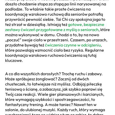
doszło chodzenie stopa za stopą po linii narysowanej na
podłodze. To właśnie takie proste ćwiczenia na
koordynację wzrokowo ruchową dla seniorów potrafią
przywrócić pewność siebie. Tai Chi czy spokojna joga to
też strzał w dziesiątkę. Istnieją też
gotowe, bezpieczne
zestawy ćwiczeń przygotowane z myślą o seniorach
, które
można wykonywać w domu. Chodzi o to, by na nowo
„poczuć” swoje ciało w przestrzeni. Czasem, po urazach,
przydatne bywają też
ćwiczenia czynne w odciążeniu
,
które pozwalają wzmocnić ciało bez ryzyka. Regularne
koordynacja wzrokowo ruchowa ćwiczenia są tutaj
kluczowe.
A co dla wszystkich dorosłych? Trochę ruchu i zabawy.
Może spróbujesz żonglować? Zacznij od dwóch
chusteczek, to łatwiejsze niż myślisz. Odbijaj piłeczkę
tenisową o ścianę, a zobaczysz, jak szybko poprawi się
Twój czas reakcji. Wiele gier planszowych i karcianych,
które wymagają szybkości i spostrzegawczości, to
fantastyczny trening. A może taniec? Nawet ten w
salonie, do ulubionej muzyki. Każdy ruch, który wymaga
synchronizacji tego co widzisz z tym co robisz, to dobre