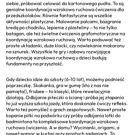
siebie, próbować celować do kartonowego pudła. To są
genialne koordynacja wzrokowo ruchowa ćwiczenia dla
przedszkolaków. Równie fantastyczne są wszelkie
aktywności plastyczne. Malowanie palcami, bazgranie
kredą po chodniku, lepienie z plasteliny – to nie tylko
bałagan, ale też świetne ćwiczenia grafomotoryczne na
koordynację wzrokowo ruchową. Warto podsuwać też
proste układanki, duże klocki, czy nawlekanie makaronu
na sznurek. Wszystkie te gry i zabawy rozwijające
koordynację wzrokowo ruchową u dzieci budują
fundamenty na przyszłość.
Gdy dziecko idzie do szkoły (6-10 lat), możemy podnieść
poprzeczkę. Skakanka, gra w gumę (kto z nas nie
pamięta!), frisbee – to klasyki, które rewelacyjnie
działają. Odbijanie piłeczki o ścianę i próba jej złapania
to już wyższa szkoła jazdy, która doskonale ćwiczy refleks.
Warto też pomyśleć o grach zespołowych. Nawet proste
kopanie piłki na podwórku czy próby odbijania lotki do
badmintona to kompleksowe koordynacja wzrokowo
ruchowa ćwiczenia. A w domu? Wycinanki, origami, a
nawet pomoc w kuchni przy prostych zadaniach. To