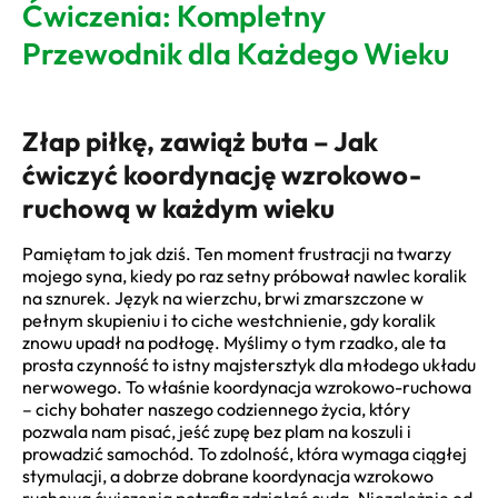
Ćwiczenia: Kompletny
Przewodnik dla Każdego Wieku
Złap piłkę, zawiąż buta – Jak
ćwiczyć koordynację wzrokowo-
ruchową w każdym wieku
Pamiętam to jak dziś. Ten moment frustracji na twarzy
mojego syna, kiedy po raz setny próbował nawlec koralik
na sznurek. Język na wierzchu, brwi zmarszczone w
pełnym skupieniu i to ciche westchnienie, gdy koralik
znowu upadł na podłogę. Myślimy o tym rzadko, ale ta
prosta czynność to istny majstersztyk dla młodego układu
nerwowego. To właśnie koordynacja wzrokowo-ruchowa
– cichy bohater naszego codziennego życia, który
pozwala nam pisać, jeść zupę bez plam na koszuli i
prowadzić samochód. To zdolność, która wymaga ciągłej
stymulacji, a dobrze dobrane koordynacja wzrokowo