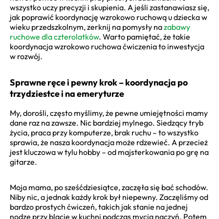
wszystko uczy precyzji i skupienia. A jeśli zastanawiasz się,
jak poprawić koordynację wzrokowo ruchową u dziecka w
wieku przedszkolnym, zerknij na pomysły na
zabawy
ruchowe dla czterolatków
. Warto pamiętać, że takie
koordynacja wzrokowo ruchowa ćwiczenia to inwestycja
w rozwój.
Sprawne ręce i pewny krok – koordynacja po
trzydziestce i na emeryturze
My, dorośli, często myślimy, że pewne umiejętności mamy
dane raz na zawsze. Nic bardziej mylnego. Siedzący tryb
życia, praca przy komputerze, brak ruchu – to wszystko
sprawia, że nasza koordynacja może rdzewieć. A przecież
jest kluczowa w tylu hobby – od majsterkowania po grę na
gitarze.
Moja mama, po sześćdziesiątce, zaczęła się bać schodów.
Niby nic, a jednak każdy krok był niepewny. Zaczęliśmy od
bardzo prostych ćwiczeń, takich jak stanie na jednej
nodze przy blacie w kuchni podczas mycia naczyń. Potem