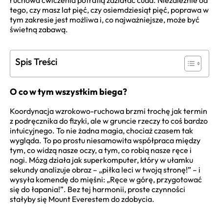
ruchowa ćwiczenia potrafią zdziałać cuda. Niezależnie od
tego, czy masz lat pięć, czy osiemdziesiąt pięć, poprawa w
tym zakresie jest możliwa i, co najważniejsze, może być
świetną zabawą.
Spis Treści
O co w tym wszystkim biega?
Koordynacja wzrokowo-ruchowa brzmi trochę jak termin
z podręcznika do fizyki, ale w gruncie rzeczy to coś bardzo
intuicyjnego. To nie żadna magia, chociaż czasem tak
wygląda. To po prostu niesamowita współpraca między
tym, co widzą nasze oczy, a tym, co robią nasze ręce i
nogi. Mózg działa jak superkomputer, który w ułamku
sekundy analizuje obraz – „piłka leci w twoją stronę!” – i
wysyła komendę do mięśni: „Ręce w górę, przygotować
się do łapania!”. Bez tej harmonii, proste czynności
stałyby się Mount Everestem do zdobycia.