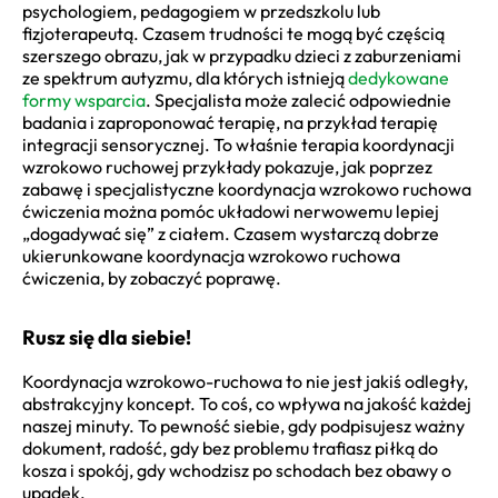
psychologiem, pedagogiem w przedszkolu lub
fizjoterapeutą. Czasem trudności te mogą być częścią
szerszego obrazu, jak w przypadku dzieci z zaburzeniami
ze spektrum autyzmu, dla których istnieją
dedykowane
formy wsparcia
. Specjalista może zalecić odpowiednie
badania i zaproponować terapię, na przykład terapię
integracji sensorycznej. To właśnie terapia koordynacji
wzrokowo ruchowej przykłady pokazuje, jak poprzez
zabawę i specjalistyczne koordynacja wzrokowo ruchowa
ćwiczenia można pomóc układowi nerwowemu lepiej
„dogadywać się” z ciałem. Czasem wystarczą dobrze
ukierunkowane koordynacja wzrokowo ruchowa
ćwiczenia, by zobaczyć poprawę.
Rusz się dla siebie!
Koordynacja wzrokowo-ruchowa to nie jest jakiś odległy,
abstrakcyjny koncept. To coś, co wpływa na jakość każdej
naszej minuty. To pewność siebie, gdy podpisujesz ważny
dokument, radość, gdy bez problemu trafiasz piłką do
kosza i spokój, gdy wchodzisz po schodach bez obawy o
upadek.