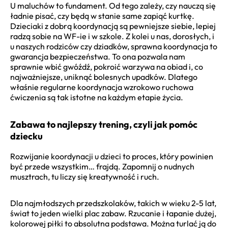
U maluchów to fundament. Od tego zależy, czy nauczą się
ładnie pisać, czy będą w stanie same zapiąć kurtkę.
Dzieciaki z dobrą koordynacją są pewniejsze siebie, lepiej
radzą sobie na WF-ie i w szkole. Z kolei u nas, dorosłych, i
u naszych rodziców czy dziadków, sprawna koordynacja to
gwarancja bezpieczeństwa. To ona pozwala nam
sprawnie wbić gwóźdź, pokroić warzywa na obiad i, co
najważniejsze, uniknąć bolesnych upadków. Dlatego
właśnie regularne koordynacja wzrokowo ruchowa
ćwiczenia są tak istotne na każdym etapie życia.
Zabawa to najlepszy trening, czyli jak pomóc
dziecku
Rozwijanie koordynacji u dzieci to proces, który powinien
być przede wszystkim… frajdą. Zapomnij o nudnych
musztrach, tu liczy się kreatywność i ruch.
Dla najmłodszych przedszkolaków, takich w wieku 2-5 lat,
świat to jeden wielki plac zabaw. Rzucanie i łapanie dużej,
kolorowej piłki to absolutna podstawa. Można turlać ją do