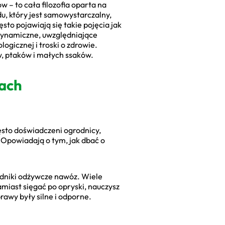
w – to cała filozofia oparta na
u, który jest samowystarczalny,
sto pojawiają się takie pojęcia jak
odynamiczne, uwzględniające
gicznej i troski o zdrowie.
w, ptaków i małych ssaków.
tach
ęsto doświadczeni ogrodnicy,
. Opowiadają o tym, jak dbać o
adniki odżywcze nawóz. Wiele
miast sięgać po opryski, nauczysz
awy były silne i odporne.