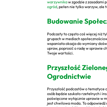
warzywnika
w zgodzie z zasadami pe
ogród
, pełen nie tylko warzyw, al
Budowanie Społec
Podcasty to często coś więcej niż t
grupach w mediach społecznościow
wspaniała okazja do wymiany doświ
upraw, poprosić o radę w sprawie cho
Twoje wartości.
Przyszłość Zielon
Ogrodnictwie
Przyszłość podcastów o tematyce og
osób będzie szukało rzetelnych i in
poświęcone wyłącznie uprawie w mi
jest chwilowa moda. To odpowiedź 