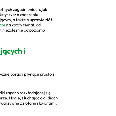
etnych zagadnieniach, jak
Usłyszysz o znaczeniu
ącym, a także o uprawie ziół
cze
na każdy temat, od
, niezależnie od poziomu
jących i
ktyczne porady płynące prosto z
ki zapach rozkładającej się
ze. Nagle, słuchając o gildiach
 warzywne z ziołami i kwiatami,