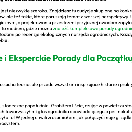
st niezwykle szeroka. Znajdziesz tu audycje skupione na konkr
 ale też takie, które poruszają temat z szerszej perspektywy. 
icznym, o projektowaniu przestrzeni przyjaznej owadom zapylaj
. To medium, gdzie można
znaleźć kompleksowe porady ogrodni
todami po recenzje ekologicznych narzędzi ogrodniczych. Każdy
ebie.
e i Eksperckie Porady dla Początku
ko sucha teoria, ale przede wszystkim inspirujące historie i pra
łoneczne popołudnie. Grabiłem liście, czując w powietrzu słod
ch towarzyszył mi głos ogrodnika opowiadającego o permakultur
było to! W jednej chwili zrozumiałem, jak połączyć moje grządki
kosystem.