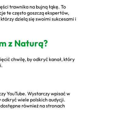
ści trawnika na bujną łąkę. To
cje te często goszczą ekspertów,
tórzy dzielą się swoimi sukcesami i
ym z Naturą?
cić chwilę, by odkryć kanał, który
i.
 czy YouTube. Wystarczy wpisać w
odkryć wiele polskich audycji.
ą dostępne również na stronach