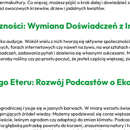
rmakultury. Co więcej, możesz pójść o krok dalej i dowiedzieć s
e też owocowych krzewów, drzew i jadalnych kwiatów.
zności: Wymiana Doświadczeń z I
ylko audycje. Wokół wielu z nich tworzą się aktywne społecznośc
ych, forach internetowych czy nawet na żywo, na warsztatach
adczeń, zadawania pytań i dzielenia się własnymi sukcesami. M
roby rośliny czy po prostu poczuć, że jesteś częścią większej, zi
ego Eteru: Rozwój Podcastów o Ek
rodniczej rysuje się w jasnych barwach. W miarę wzrostu świa
spirujących źródeł wiedzy. Możemy spodziewać się coraz większe
eście, leśnym ogrodom czy adaptacji do zmian klimatu. Podcast
na głęboką potrzebę powrotu do korzeni, zrozumienia natury i 