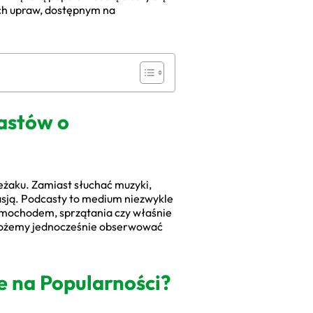
ych upraw, dostępnym na
astów o
leżaku. Zamiast słuchać muzyki,
pasją. Podcasty to medium niezwykle
amochodem, sprzątania czy właśnie
 możemy jednocześnie obserwować
e na Popularności?