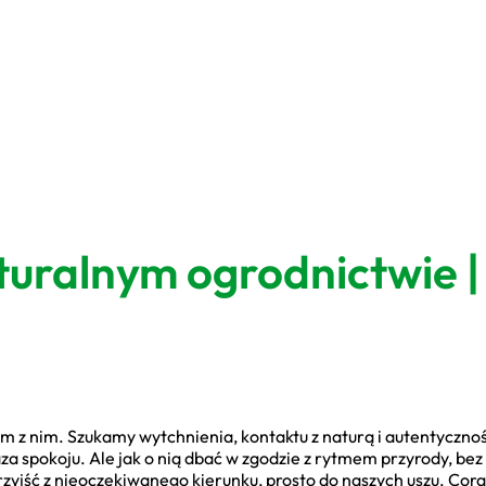
turalnym ogrodnictwie |
m z nim. Szukamy wytchnienia, kontaktu z naturą i autentycznoś
za spokoju. Ale jak o nią dbać w zgodzie z rytmem przyrody, bez
ść z nieoczekiwanego kierunku, prosto do naszych uszu. Coraz