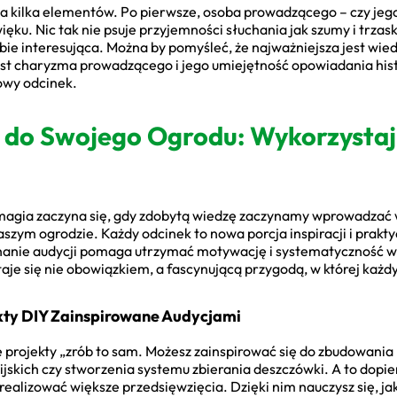
a kilka elementów. Po pierwsze, osoba prowadzącego – czy jego
ęku. Nic tak nie psuje przyjemności słuchania jak szumy i trzaski
ebie interesująca. Można by pomyśleć, że najważniejsza jest wie
st charyzma prowadzącego i jego umiejętność opowiadania histor
owy odcinek.
do Swojego Ogrodu: Wykorzystaj
 magia zaczyna się, gdy zdobytą wiedzę zaczynamy wprowadzać 
szym ogrodzie. Każdy odcinek to nowa porcja inspiracji i prak
hanie audycji pomaga utrzymać motywację i systematyczność w 
taje się nie obowiązkiem, a fascynującą przygodą, w której każd
kty DIY Zainspirowane Audycjami
projekty „zrób to sam. Możesz zainspirować się do zbudowania
ijskich czy stworzenia systemu zbierania deszczówki. A to dopie
zrealizować większe przedsięwzięcia. Dzięki nim nauczysz się, j