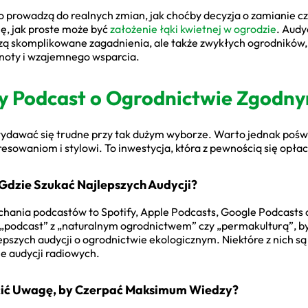
 prowadzą do realnych zmian, jak choćby decyzja o zamianie czę
ę, jak proste może być
założenie łąki kwietnej w ogrodzie
. Audy
ą skomplikowane zagadnienia, ale także zwykłych ogrodników, k
noty i wzajemnego wsparcia.
ny Podcast o Ogrodnictwie Zgodn
wydawać się trudne przy tak dużym wyborze. Warto jednak poświę
sowaniom i stylowi. To inwestycja, która z pewnością się opłac
 Gdzie Szukać Najlepszych Audycji?
chania podcastów to Spotify, Apple Podcasts, Google Podcasts
podcast” z „naturalnym ogrodnictwem” czy „permakulturą”, by 
pszych audycji o ogrodnictwie ekologicznym. Niektóre z nich s
e audycji radiowych.
cić Uwagę, by Czerpać Maksimum Wiedzy?