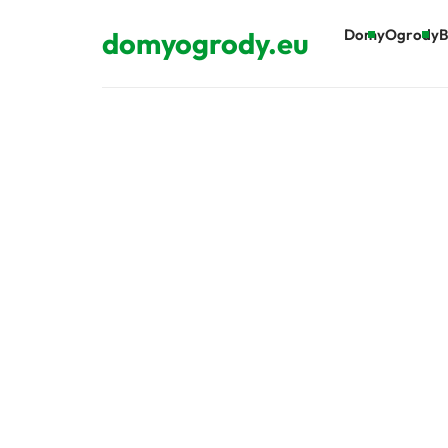
domyogrody.eu
Domy
Ogrody
B