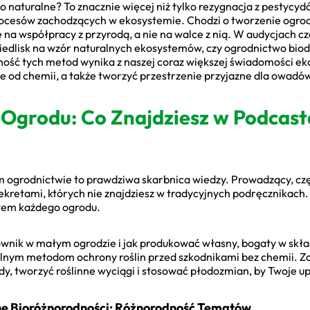
 naturalne? To znacznie więcej niż tylko rezygnacja z pestycydó
rocesów zachodzących w ekosystemie. Chodzi o tworzenie ogrod
 na współpracy z przyrodą, a nie na walce z nią. W audycjach czę
siedlisk na wzór naturalnych ekosystemów, czy ogrodnictwo bi
ść tych metod wynika z naszej coraz większej świadomości ekolo
 od chemii, a także tworzyć przestrzenie przyjazne dla owadó
Ogrodu: Co Znajdziesz w Podcas
m ogrodnictwie to prawdziwa skarbnica wiedzy. Prowadzący, cz
sekretami, których nie znajdziesz w tradycyjnych podręcznikach
ntem każdego ogrodu.
ownik w małym ogrodzie i jak produkować własny, bogaty w skł
lnym metodom ochrony roślin przed szkodnikami bez chemii. Za
, tworzyć roślinne wyciągi i stosować płodozmian, by Twoje upr
ę Bioróżnorodności: Różnorodność Tematów