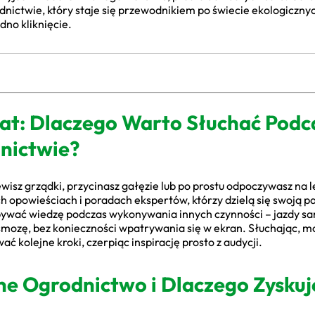
nictwie, który staje się przewodnikiem po świecie ekologiczn
dno kliknięcie.
iat: Dlaczego Warto Słuchać Podc
nictwie?
ewisz grządki, przycinasz gałęzie lub po prostu odpoczywasz na 
h opowieściach i poradach ekspertów, którzy dzielą się swoją 
bywać wiedzę podczas wykonywania innych czynności – jazdy s
osmozę, bez konieczności wpatrywania się w ekran. Słuchając,
ać kolejne kroki, czerpiąc inspirację prosto z audycji.
ne Ogrodnictwo i Dlaczego Zyskuj