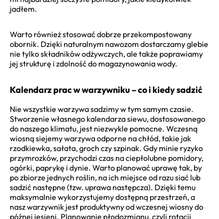
jadłem.
Warto również stosować dobrze przekompostowany
obornik. Dzięki naturalnym nawozom dostarczamy glebie
nie tylko składników odżywczych, ale także poprawiamy
jej strukturę i zdolność do magazynowania wody.
Kalendarz prac w warzywniku – co i kiedy sadzić
Nie wszystkie warzywa sadzimy w tym samym czasie.
Stworzenie własnego kalendarza siewu, dostosowanego
do naszego klimatu, jest niezwykle pomocne. Wczesną
wiosną siejemy warzywa odporne na chłód, takie jak
rzodkiewka, sałata, groch czy szpinak. Gdy minie ryzyko
przymrozków, przychodzi czas na ciepłolubne pomidory,
ogórki, paprykę i dynie. Warto planować uprawę tak, by
po zbiorze jednych roślin, na ich miejsce od razu siać lub
sadzić następne (tzw. uprawa następcza). Dzięki temu
maksymalnie wykorzystujemy dostępną przestrzeń, a
nasz warzywnik jest produktywny od wczesnej wiosny do
późnej jesieni. Planowanie płodozmianu, czyli rotacji