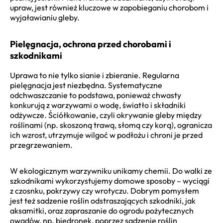
upraw, jest również kluczowe w zapobieganiu chorobom i
wyjaławianiu gleby.
Pielęgnacja, ochrona przed chorobami i
szkodnikami
Uprawa to nie tylko sianie i zbieranie. Regularna
pielęgnacja jest niezbędna. Systematyczne
odchwaszczanie to podstawa, ponieważ chwasty
konkurują z warzywami o wodę, światło i składniki
odżywcze. Ściółkowanie, czyli okrywanie gleby między
roślinami (np. skoszoną trawą, słomą czy korą), ogranicza
ich wzrost, utrzymuje wilgoć w podłożu i chroni je przed
przegrzewaniem.
W ekologicznym warzywniku unikamy chemii. Do walki ze
szkodnikami wykorzystujemy domowe sposoby – wyciągi
z czosnku, pokrzywy czy wrotyczu. Dobrym pomysłem
jest też sadzenie roślin odstraszających szkodniki, jak
aksamitki, oraz zapraszanie do ogrodu pożytecznych
owadów, np. biedronek, poprzez sadzenie roślin