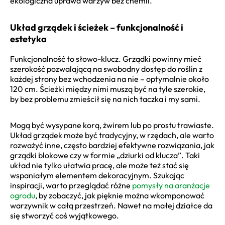
ekologiczna uprawa warzyw bez chemii.
Układ grządek i ścieżek – funkcjonalność i
estetyka
Funkcjonalność to słowo-klucz. Grządki powinny mieć
szerokość pozwalającą na swobodny dostęp do roślin z
każdej strony bez wchodzenia na nie – optymalnie około
120 cm. Ścieżki między nimi muszą być na tyle szerokie,
by bez problemu zmieścił się na nich taczka i my sami.
Mogą być wysypane korą, żwirem lub po prostu trawiaste.
Układ grządek może być tradycyjny, w rzędach, ale warto
rozważyć inne, często bardziej efektywne rozwiązania, jak
grządki blokowe czy w formie „dziurki od klucza”. Taki
układ nie tylko ułatwia pracę, ale może też stać się
wspaniałym elementem dekoracyjnym. Szukając
inspiracji, warto przeglądać różne
pomysły na aranżacje
ogrodu
, by zobaczyć, jak pięknie można wkomponować
warzywnik w całą przestrzeń. Nawet na małej działce da
się stworzyć coś wyjątkowego.