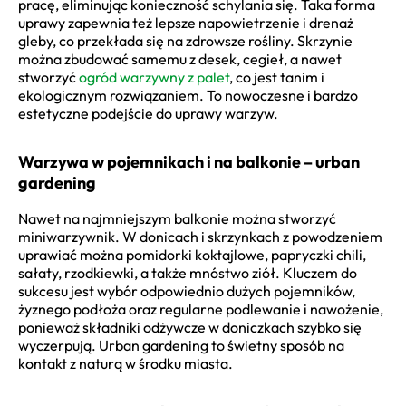
pracę, eliminując konieczność schylania się. Taka forma
uprawy zapewnia też lepsze napowietrzenie i drenaż
gleby, co przekłada się na zdrowsze rośliny. Skrzynie
można zbudować samemu z desek, cegieł, a nawet
stworzyć
ogród warzywny z palet
, co jest tanim i
ekologicznym rozwiązaniem. To nowoczesne i bardzo
estetyczne podejście do uprawy warzyw.
Warzywa w pojemnikach i na balkonie – urban
gardening
Nawet na najmniejszym balkonie można stworzyć
miniwarzywnik. W donicach i skrzynkach z powodzeniem
uprawiać można pomidorki koktajlowe, papryczki chili,
sałaty, rzodkiewki, a także mnóstwo ziół. Kluczem do
sukcesu jest wybór odpowiednio dużych pojemników,
żyznego podłoża oraz regularne podlewanie i nawożenie,
ponieważ składniki odżywcze w doniczkach szybko się
wyczerpują. Urban gardening to świetny sposób na
kontakt z naturą w środku miasta.