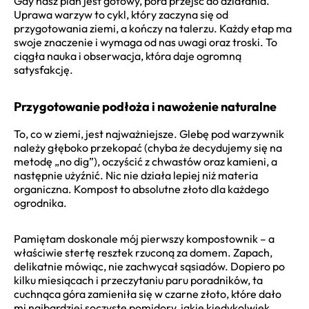
Gdy nasz plan jest gotowy, pora przejść do działania.
Uprawa warzyw to cykl, który zaczyna się od
przygotowania ziemi, a kończy na talerzu. Każdy etap ma
swoje znaczenie i wymaga od nas uwagi oraz troski. To
ciągła nauka i obserwacja, która daje ogromną
satysfakcję.
Przygotowanie podłoża i nawożenie naturalne
To, co w ziemi, jest najważniejsze. Glebę pod warzywnik
należy głęboko przekopać (chyba że decydujemy się na
metodę „no dig”), oczyścić z chwastów oraz kamieni, a
następnie użyźnić. Nic nie działa lepiej niż materia
organiczna. Kompost to absolutne złoto dla każdego
ogrodnika.
Pamiętam doskonale mój pierwszy kompostownik – a
właściwie stertę resztek rzuconą za domem. Zapach,
delikatnie mówiąc, nie zachwycał sąsiadów. Dopiero po
kilku miesiącach i przeczytaniu paru poradników, ta
cuchnąca góra zamieniła się w czarne złoto, które dało
mi najbardziej soczyste pomidory, jakie kiedykolwiek