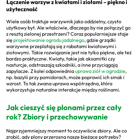
Łączenie warzyw z kwiatami i ziołami – piękno i
użyteczność
Wiele osób traktuje warzywnik jako oddzielny, czysto
użytkowy byt. Ale właściwie, dlaczego by nie połączyć go
z resztą zielonej przestrzeni? Coraz popularniejsze staje
się
projektowanie ogrodu jadalnego
, gdzie grządki
warzywne przeplatają się z rabatami kwiatowymi i
ziołowymi. Takie rozwiązanie jest nie tylko piękne, ale też
bardzo praktyczne. Kwiaty, takie jak aksamitki czy
nasturcje, odstraszają szkodniki, a inne przyciągają
zapylacze. Z kolei odpowiednia
uprawa ziół w ogrodzie
,
np. bazylii przy pomidorach, może poprawić ich smak i
wzrost. To tak zwana uprawa współrzędna, która
wykorzystuje naturalne interakcje między roślinami.
Jak cieszyć się plonami przez cały
rok? Zbiory i przechowywanie
Najprzyjemniejszy moment to oczywiście zbiory. Ale co
zrobić, gdy plony przerosną nasze bieżące potrzeby?