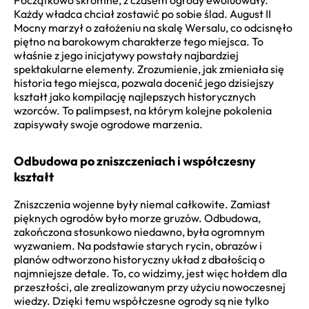
Każdy władca chciał zostawić po sobie ślad. August II
Mocny marzył o założeniu na skalę Wersalu, co odcisnęło
piętno na barokowym charakterze tego miejsca. To
właśnie z jego inicjatywy powstały najbardziej
spektakularne elementy. Zrozumienie, jak zmieniała się
historia tego miejsca, pozwala docenić jego dzisiejszy
kształt jako kompilację najlepszych historycznych
wzorców. To palimpsest, na którym kolejne pokolenia
zapisywały swoje ogrodowe marzenia.
Odbudowa po zniszczeniach i współczesny
kształt
Zniszczenia wojenne były niemal całkowite. Zamiast
pięknych ogrodów było morze gruzów. Odbudowa,
zakończona stosunkowo niedawno, była ogromnym
wyzwaniem. Na podstawie starych rycin, obrazów i
planów odtworzono historyczny układ z dbałością o
najmniejsze detale. To, co widzimy, jest więc hołdem dla
przeszłości, ale zrealizowanym przy użyciu nowoczesnej
wiedzy. Dzięki temu współczesne ogrody są nie tylko