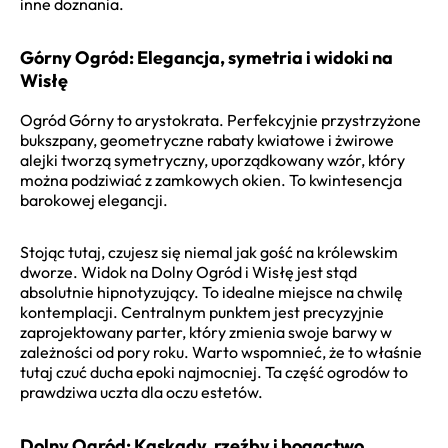
inne doznania.
Górny Ogród: Elegancja, symetria i widoki na
Wisłę
Ogród Górny to arystokrata. Perfekcyjnie przystrzyżone
bukszpany, geometryczne rabaty kwiatowe i żwirowe
alejki tworzą symetryczny, uporządkowany wzór, który
można podziwiać z zamkowych okien. To kwintesencja
barokowej elegancji.
Stojąc tutaj, czujesz się niemal jak gość na królewskim
dworze. Widok na Dolny Ogród i Wisłę jest stąd
absolutnie hipnotyzujący. To idealne miejsce na chwilę
kontemplacji. Centralnym punktem jest precyzyjnie
zaprojektowany parter, który zmienia swoje barwy w
zależności od pory roku. Warto wspomnieć, że to właśnie
tutaj czuć ducha epoki najmocniej. Ta część ogrodów to
prawdziwa uczta dla oczu estetów.
Dolny Ogród: Kaskady, rzeźby i bogactwo