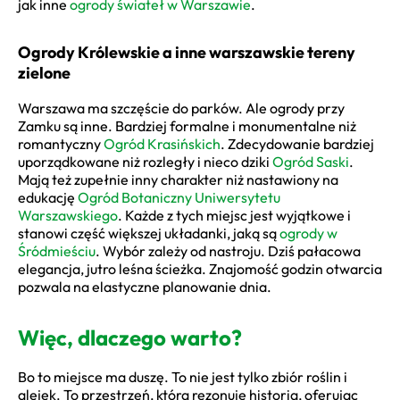
jak inne
ogrody świateł w Warszawie
.
Ogrody Królewskie a inne warszawskie tereny
zielone
Warszawa ma szczęście do parków. Ale ogrody przy
Zamku są inne. Bardziej formalne i monumentalne niż
romantyczny
Ogród Krasińskich
. Zdecydowanie bardziej
uporządkowane niż rozległy i nieco dziki
Ogród Saski
.
Mają też zupełnie inny charakter niż nastawiony na
edukację
Ogród Botaniczny Uniwersytetu
Warszawskiego
. Każde z tych miejsc jest wyjątkowe i
stanowi część większej układanki, jaką są
ogrody w
Śródmieściu
. Wybór zależy od nastroju. Dziś pałacowa
elegancja, jutro leśna ścieżka. Znajomość godzin otwarcia
pozwala na elastyczne planowanie dnia.
Więc, dlaczego warto?
Bo to miejsce ma duszę. To nie jest tylko zbiór roślin i
alejek. To przestrzeń, która rezonuje historią, oferując