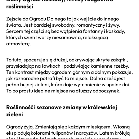
roślinności
Zejście do Ogrodu Dolnego to jak wejście do innego
świata. Jest bardziej swobodny, romantyczny i żywy.
Sercem tej części są bez wątpienia fontanny i kaskady,
których szum tworzy niesamowitą, relaksującą
atmosferę.
To tutaj spaceruje się dłużej, odkrywając ukryte zakątki,
przysiadając na ławkach i podziwiając kamienne rzeźby.
Ten kontrast między ogrodem górnym a dolnym pokazuje,
jak różnorodne potrafi być to miejsce. Dolna część jest
pełna bujnej zieleni, która daje wytchnienie w upalne dni.
To po prostu idealne miejsce na dłuższy odpoczynek.
Roślinność i sezonowe zmiany w królewskiej
zieleni
Ogrody żyją. Zmieniają się z każdym miesiącem. Wiosną
eksplodują kolorami tulipanów i narcyzów. Latem królują
róże i lawenda, których zapach unosi się w powietrzu.