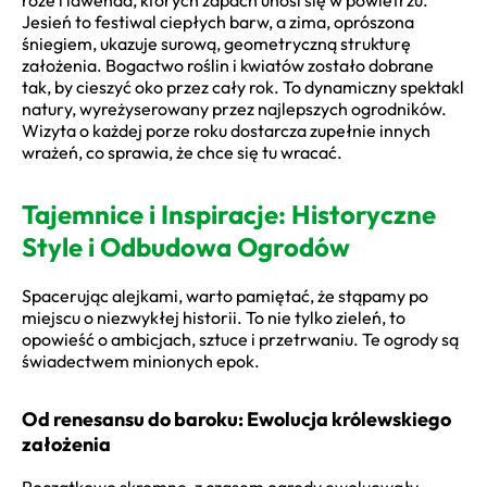
Jesień to festiwal ciepłych barw, a zima, oprószona
śniegiem, ukazuje surową, geometryczną strukturę
założenia. Bogactwo roślin i kwiatów zostało dobrane
tak, by cieszyć oko przez cały rok. To dynamiczny spektakl
natury, wyreżyserowany przez najlepszych ogrodników.
Wizyta o każdej porze roku dostarcza zupełnie innych
wrażeń, co sprawia, że chce się tu wracać.
Tajemnice i Inspiracje: Historyczne
Style i Odbudowa Ogrodów
Spacerując alejkami, warto pamiętać, że stąpamy po
miejscu o niezwykłej historii. To nie tylko zieleń, to
opowieść o ambicjach, sztuce i przetrwaniu. Te ogrody są
świadectwem minionych epok.
Od renesansu do baroku: Ewolucja królewskiego
założenia
Początkowo skromne, z czasem ogrody ewoluowały.