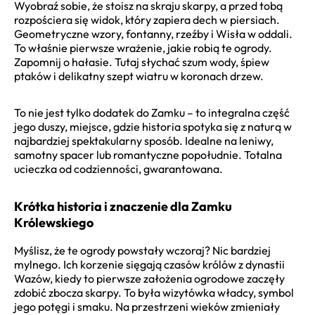
Wyobraź sobie, że stoisz na skraju skarpy, a przed tobą
rozpościera się widok, który zapiera dech w piersiach.
Geometryczne wzory, fontanny, rzeźby i Wisła w oddali.
To właśnie pierwsze wrażenie, jakie robią te ogrody.
Zapomnij o hałasie. Tutaj słychać szum wody, śpiew
ptaków i delikatny szept wiatru w koronach drzew.
To nie jest tylko dodatek do Zamku – to integralna część
jego duszy, miejsce, gdzie historia spotyka się z naturą w
najbardziej spektakularny sposób. Idealne na leniwy,
samotny spacer lub romantyczne popołudnie. Totalna
ucieczka od codzienności, gwarantowana.
Krótka historia i znaczenie dla Zamku
Królewskiego
Myślisz, że te ogrody powstały wczoraj? Nic bardziej
mylnego. Ich korzenie sięgają czasów królów z dynastii
Wazów, kiedy to pierwsze założenia ogrodowe zaczęły
zdobić zbocza skarpy. To była wizytówka władcy, symbol
jego potęgi i smaku. Na przestrzeni wieków zmieniały