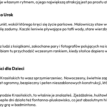
e własnym rytmem, a jego największą atrakcją jest po prostu a
go Urok
punkt, wokół którego kręci się życie parkowe. Malowniczy staw 
ilę zadumy. Kaczki leniwie pływające po tafli wody, stare wierz
sz ludzi z książkami, zakochane pary i fotografów polujących na
biam tu przychodzić wczesnym rankiem, kiedy słońce dopiero ws
ci dla Dzieci
 Krasińskich to wasz sprzymierzeniec. Nowoczesny, świetnie za
st ogromny, bezpieczny i pełen nieszablonowych konstrukcji, k
Ogrodzie Krasińskich, to właśnie je znalazłeś. Zjeżdżalnie, huśta
iepłe dni działa też fontanna-pluskawisko, co jest absolutnym 
 czy grę w badmintona.