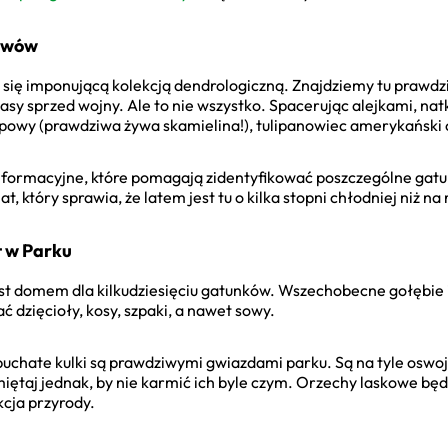
zewów
 się imponującą kolekcją dendrologiczną. Znajdziemy tu prawdz
 czasy sprzed wojny. Ale to nie wszystko. Spacerując alejkami, n
powy (prawdziwa żywa skamielina!), tulipanowiec amerykański c
nformacyjne, które pomagają zidentyfikować poszczególne gatun
, który sprawia, że latem jest tu o kilka stopni chłodniej niż n
t w Parku
est domem dla kilkudziesięciu gatunków. Wszechobecne gołębie i
ć dzięcioły, kosy, szpaki, a nawet sowy.
, puchate kulki są prawdziwymi gwiazdami parku. Są na tyle osw
Pamiętaj jednak, by nie karmić ich byle czym. Orzechy laskowe 
kcja przyrody.