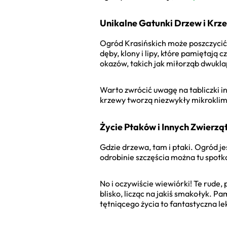
Unikalne Gatunki Drzew i Kr
Ogród Krasińskich może poszczycić
dęby, klony i lipy, które pamiętają
okazów, takich jak miłorząb dwukla
Warto zwrócić uwagę na tabliczki i
krzewy tworzą niezwykły mikroklimat
Życie Ptaków i Innych Zwierzą
Gdzie drzewa, tam i ptaki. Ogród j
odrobinie szczęścia można tu spotka
No i oczywiście wiewiórki! Te rude
blisko, licząc na jakiś smakołyk. 
tętniącego życia to fantastyczna le