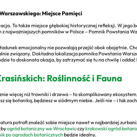
Warszawskiego: Miejsce Pamięci
eacja. To także miejsce głębokiej historycznej refleksji. W jego
eden z najważniejszych pomników w Polsce – Pomnik Powstania W
adunek emocjonalny nie pozwalają przejść obok obojętnie. Choć 
walnie związany. Dokładna lokalizacja pomnika Powstania Warsz
rodzie to doskonała okazja, by zatrzymać się tu na chwilę i odda
asińskich: Roślinność i Fauna
znie więcej niż trawniki i drzewa – to skomplikowany ekosystem
esz się botaniką, będziesz w siódmym niebie. Jeśli nie – i tak z
atura potrafi znaleźć sobie miejsce nawet w najbardziej zurban
oćby
ogród botaniczny we Wrocławiu
czy
krakowski ogród botani
ik po ogrodach botanicznych
będzie idealny.