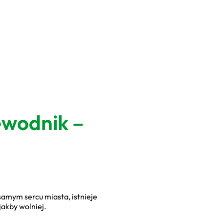
ewodnik –
samym sercu miasta, istnieje
jakby wolniej.