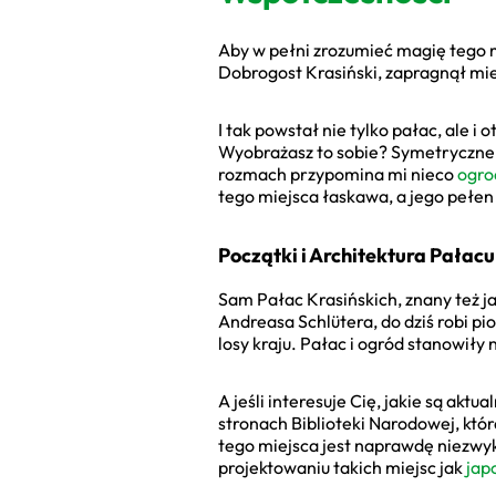
Aby w pełni zrozumieć magię tego m
Dobrogost Krasiński, zapragnął mi
I tak powstał nie tylko pałac, al
Wyobrażasz to sobie? Symetryczne a
rozmach przypomina mi nieco
ogro
tego miejsca łaskawa, a jego pełen
Początki i Architektura Pałacu
Sam Pałac Krasińskich, znany też 
Andreasa Schlütera, do dziś robi pi
losy kraju. Pałac i ogród stanowiły
A jeśli interesuje Cię, jakie są ak
stronach Biblioteki Narodowej, któ
tego miejsca jest naprawdę niezwyk
projektowaniu takich miejsc jak
jap