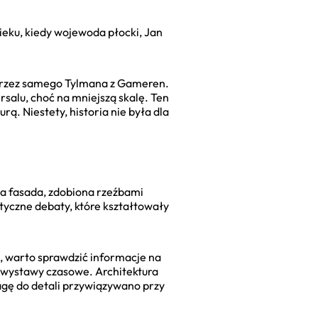
ieku, kiedy wojewoda płocki, Jan
m przez samego Tylmana z Gameren.
rsalu, choć na mniejszą skalę. Ten
urą. Niestety, historia nie była dla
na fasada, zdobiona rzeźbami
lityczne debaty, które kształtowały
ch, warto sprawdzić informacje na
b wystawy czasowe. Architektura
wagę do detali przywiązywano przy
.