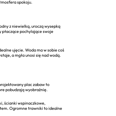
tmosfera spokoju.
wodny z niewielką, uroczą wysepką
by płaczące pochylające swoje
 idealne ujęcie. Woda ma w sobie coś
taje, a mgła unosi się nad wodą.
projektowany plac zabaw to
tóre pobudzają wyobraźnię.
wki, ścianki wspinaczkowe,
hitem. Ogromne trawniki to idealne