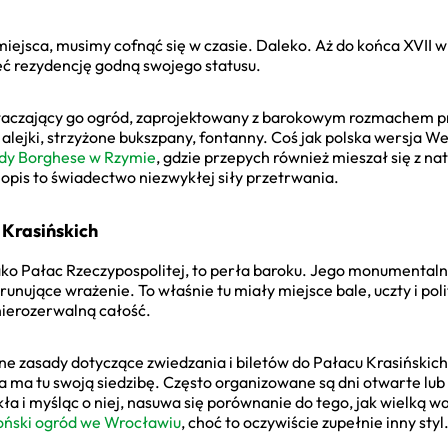
iejsca, musimy cofnąć się w czasie. Daleko. Aż do końca XVII w
eć rezydencję godną swojego statusu.
e i otaczający go ogród, zaprojektowany z barokowym rozmache
lejki, strzyżone bukszpany, fontanny. Coś jak polska wersja We
dy Borghese w Rzymie
, gdzie przepych również mieszał się z nat
 opis to świadectwo niezwykłej siły przetrwania.
 Krasińskich
jako Pałac Rzeczypospolitej, to perła baroku. Jego monumental
orunujące wrażenie. To właśnie tu miały miejsce bale, uczty i po
 nierozerwalną całość.
tualne zasady dotyczące zwiedzania i biletów do Pałacu Krasiński
ra ma tu swoją siedzibę. Często organizowane są dni otwarte lu
ła i myśląc o niej, nasuwa się porównanie do tego, jak wielką 
oński ogród we Wrocławiu
, choć to oczywiście zupełnie inny styl