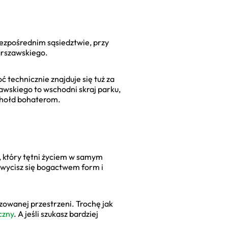
 bezpośrednim sąsiedztwie, przy
arszawskiego.
technicznie znajduje się tuż za
awskiego to wschodni skraj parku,
ć hołd bohaterom.
, który tętni życiem w samym
achwycisz się bogactwem form i
izowanej przestrzeni. Trochę jak
czny
. A jeśli szukasz bardziej