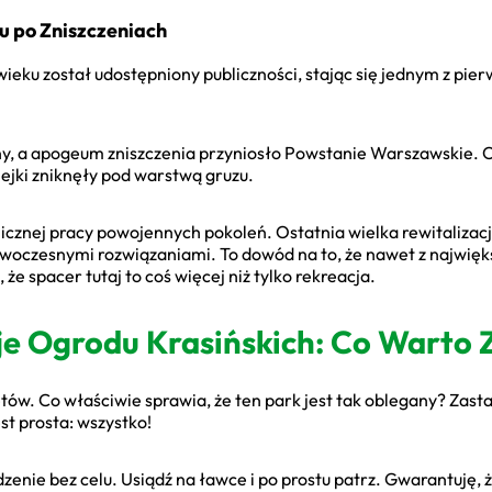
 po Zniszczeniach
wieku został udostępniony publiczności, stając się jednym z pi
ny, a apogeum zniszczenia przyniosło Powstanie Warszawskie. O
lejki zniknęły pod warstwą gruzu.
tanicznej pracy powojennych pokoleń. Ostatnia wielka rewitalizac
nowoczesnymi rozwiązaniami. To dowód na to, że nawet z najwię
 że spacer tutaj to coś więcej niż tylko rekreacja.
je Ogrodu Krasińskich: Co Warto 
tów. Co właściwie sprawia, że ten park jest tak oblegany? Zast
st prosta: wszystko!
dzenie bez celu. Usiądź na ławce i po prostu patrz. Gwarantuję, 