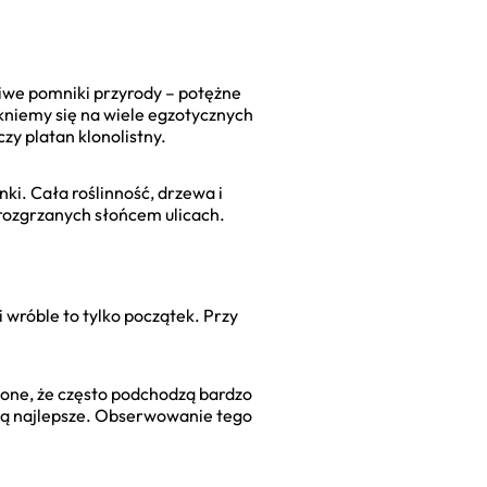
iwe pomniki przyrody – potężne
atkniemy się na wiele egzotycznych
zy platan klonolistny.
ki. Cała roślinność, drzewa i
a rozgrzanych słońcem ulicach.
 wróble to tylko początek. Przy
ojone, że często podchodzą bardzo
będą najlepsze. Obserwowanie tego