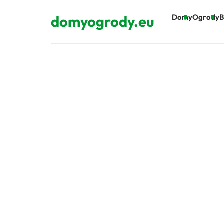
domyogrody.eu
Domy
Ogrody
B