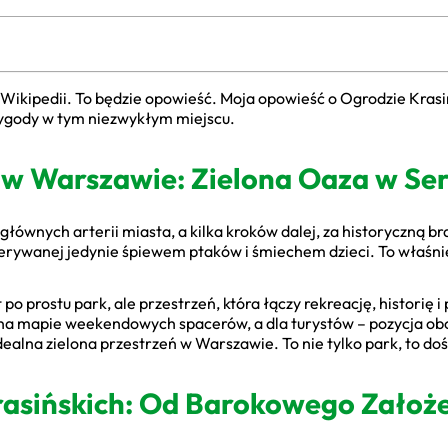
 Wikipedii. To będzie opowieść. Moja opowieść o Ogrodzie Krasi
rzygody w tym niezwykłym miejscu.
 w Warszawie: Zielona Oaza w Ser
z głównych arterii miasta, a kilka kroków dalej, za historyczną b
rzerywanej jedynie śpiewem ptaków i śmiechem dzieci. To właśni
 po prostu park, ale przestrzeń, która łączy rekreację, historię 
 na mapie weekendowych spacerów, a dla turystów – pozycja o
 idealna zielona przestrzeń w Warszawie. To nie tylko park, to d
rasińskich: Od Barokowego Założ