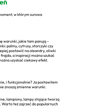
zeń
o moment, w którym surowa
ę warunki, jakie tam panują –
i: palmy, cytrusy, storczyki czy
piej postawić na oleandry, oliwki
frajda, a inspiracji można szukać
można uzyskać ciekawy efekt.
nie, i funkcjonalnie? Ja postawiłem
tnie znoszą zmienne warunki.
tlne, lampiony, lampy stojące tworzą
. Warto też zajrzeć do popularnych