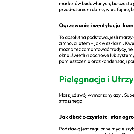
marketów budowlanych, bo często
przedłużeniem domu, więc fajnie, by
Ogrzewanie i wentylacja: komf
To absolutna podstawa, jeśli marzy 
zimno, a latem – jak w szklarni. K
można też zamontować tradycyjne gr
okna, świetliki dachowe lub system
pomieszczenia oraz kondensacji par
Pielęgnacja i Utrz
Masz już swój wymarzony azyl. Super!
strasznego.
Jak dbać o czystość i stan ogr
Podstawą jest regularne mycie szyb. 