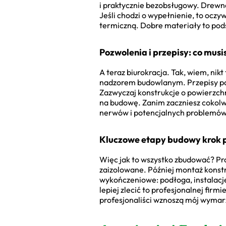
i praktycznie bezobsługowy. Drewno 
Jeśli chodzi o wypełnienie, to oczy
termiczną. Dobre materiały to pod
Pozwolenia i przepisy: co musi
A teraz biurokracja. Tak, wiem, nik
nadzorem budowlanym. Przepisy pot
Zazwyczaj konstrukcje o powierzchn
na budowę. Zanim zaczniesz cokolwie
nerwów i potencjalnych problemów. 
Kluczowe etapy budowy krok 
Więc jak to wszystko zbudować? Pro
zaizolowane. Później montaż konstru
wykończeniowe: podłoga, instalacje,
lepiej zlecić to profesjonalnej fir
profesjonaliści wznoszą mój wymarz