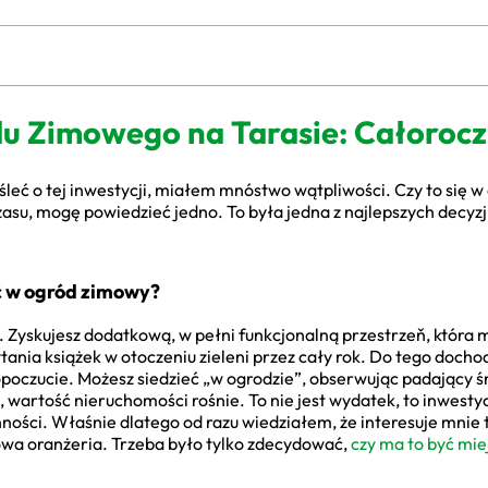
u Zimowego na Tarasie: Całoroc
leć o tej inwestycji, miałem mnóstwo wątpliwości. Czy to się w
zasu, mogę powiedzieć jedno. To była jedna z najlepszych decyzji
 w ogród zimowy?
Zyskujesz dodatkową, w pełni funkcjonalną przestrzeň, która m
tania książek w otoczeniu zieleni przez cały rok. Do tego doch
opoczucie. Możesz siedzieć „w ogrodzie”, obserwując padający śn
, wartość nieruchomości rośnie. To nie jest wydatek, to inwestyc
ności. Właśnie dlatego od razu wiedziałem, że interesuje mnie t
owa oranżeria. Trzeba było tylko zdecydować,
czy ma to być mie