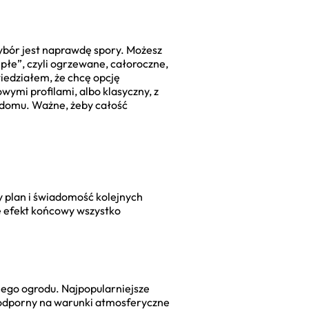
Wybór jest naprawdę spory. Możesz
płe”, czyli ogrzewane, całoroczne,
wiedziałem, że chcę opcję
ymi profilami, albo klasyczny, z
y domu. Ważne, żeby całość
ry plan i świadomość kolejnych
le efekt końcowy wszystko
ojego ogrodu. Najpopularniejsze
, odporny na warunki atmosferyczne