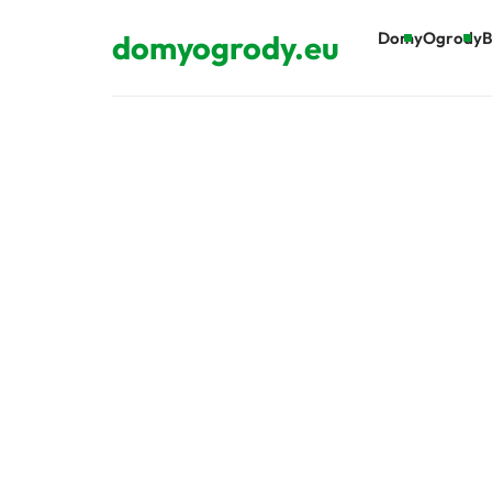
domyogrody.eu
Domy
Ogrody
B