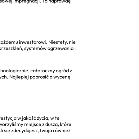
kresowej impregnacji. To naprawdę
każdemu inwestorowi. Niestety, nie
 przeszkleń, systemów ogrzewania i
chnologicznie, całoroczny ogród z
ych. Najlepiej poprosić o wycenę
estycja w jakość życia, w te
worzyliśmy miejsce z duszą, które
li się zdecydujesz, twoja również