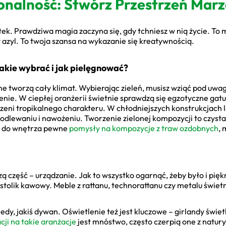
jonalność: Stwórz Przestrzeń Mar
ek. Prawdziwa magia zaczyna się, gdy tchniesz w nią życie. T
 azyl. To twoja szansa na wykazanie się kreatywnością.
akie wybrać i jak pielęgnować?
ne tworzą cały klimat. Wybierając zieleń, musisz wziąć pod uwag
ie. W ciepłej oranżerii świetnie sprawdzą się egzotyczne gatunk
zeni tropikalnego charakteru. W chłodniejszych konstrukcjach le
odlewaniu i nawożeniu. Tworzenie zielonej kompozycji to czysta 
c do wnętrza pewne
pomysły na kompozycje z traw ozdobnych
, 
ą część – urządzanie. Jak to wszystko ogarnąć, żeby było i pięk
y stolik kawowy. Meble z rattanu, technorattanu czy metalu świe
edy, jakiś dywan. Oświetlenie też jest kluczowe – girlandy świe
acji na takie aranżacje
jest mnóstwo, często czerpią one z natury