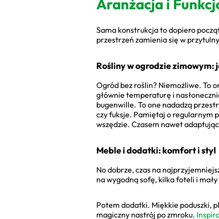
Aranżacja i Funkc
Sama konstrukcja to dopiero począt
przestrzeń zamienia się w przytulny
Rośliny w ogrodzie zimowym: j
Ogród bez roślin? Niemożliwe. To o
głównie temperaturę i nasłonecznien
bugenwille. To one nadadzą przestr
czy fuksje. Pamiętaj o regularnym p
wszędzie. Czasem nawet adaptują
Meble i dodatki: komfort i styl
No dobrze, czas na najprzyjemniejsz
na wygodną sofę, kilka foteli i mał
Potem dodatki. Miękkie poduszki, pl
magiczny nastrój po zmroku.
Inspir