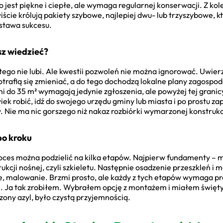
jest piękne i ciepłe, ale wymaga regularnej konserwacji. Z kol
wiście królują pakiety szybowe, najlepiej dwu- lub trzyszybowe, 
stawa sukcesu.
sz wiedzieć?
t tego nie lubi. Ale kwestii pozwoleń nie można ignorować. Uwie
rafią się zmieniać, a do tego dochodzą lokalne plany zagospo
i do 35 m² wymagają jedynie zgłoszenia, ale powyżej tej grani
k robić, idź do swojego urzędu gminy lub miasta i po prostu zap
Nie ma nic gorszego niż nakaz rozbiórki wymarzonej konstrukc
po kroku
ces można podzielić na kilka etapów. Najpierw fundamenty – mu
kcji nośnej, czyli szkieletu. Następnie osadzenie przeszkleń i
 malowanie. Brzmi prosto, ale każdy z tych etapów wymaga precyz
mie. Ja tak zrobiłem. Wybrałem opcję z montażem i miałem święty
ony azyl, było czystą przyjemnością.