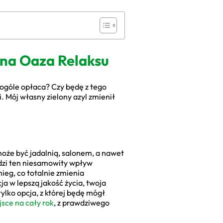
zna Oaza Relaksu
 ogóle opłaca? Czy będę z tego
. Mój własny zielony azyl zmienił
oże być jadalnią, salonem, a nawet
odzi ten niesamowity wpływ
ieg, co totalnie zmienia
ja w lepszą jakość życia, twoja
ylko opcja, z której będę mógł
jsce na cały rok
, z prawdziwego