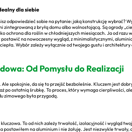
dealny dla siebie
sisz odpowiedzieć sobie na pytanie: jaką konstrukcję wybrać? 
 zintegrowaną z bryłą domu albo wolnostojącą. Są ogrody „cie
ako ochrona dla roślin w chłodniejszych miesiącach. Ja od razu 
 postawić na nowoczesny wygląd, z minimalistycznymi, aluminiow
iepła. Wybór zależy wyłącznie od twojego gustu i architektur
udowa: Od Pomysłu do Realizacji
. Ale spokojnie, da się to przejść bezboleśnie. Kluczem jest dob
aż po ostatnią śrubkę. To proces, który wymaga cierpliwości, a
u zimowego była przygodą.
kluczowa. To od nich zależy trwałość, izolacyjność i wygląd tw
Ja postawiłem na aluminium i nie żałuję. Jest niezwykle trwały