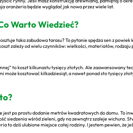
 oczyścić rynny. Jeśli masz konstrukcję drewnianą, pamiętaj o o
oja oranżeria będzie wyglądać jak nowa przez wiele lat.
 Co Warto Wiedzieć?
osztuje taka zabudowa tarasu? To pytanie spędza sen z powiek 
oszt zależy od wielu czynników: wielkości, materiałów, rodzaju
mnej” to koszt kilkunastu tysięcy złotych. Ale zaawansowany te
i może kosztować kilkadziesiąt, a nawet ponad sto tysięcy złot
to?
 nie jest po prostu dodanie metrów kwadratowych do domu. To inw
ść siedzenia wśród zieleni, gdy na zewnątrz szaleje wichura. St
a to dziś ulubione miejsce całej rodziny. I jestem pewien, że jeś