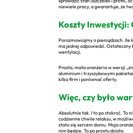
sprawdzić stan uszczelek i profili,
niewiele pracy, a gwarantuje, że tw
Koszty Inwestycji:
Porozmawiajmy o pieniądzach. Ile k
ma jednej odpowiedzi. Ostateczny k
wentylacji.
Prosta, mała oranżeria w wersji „zi
aluminium i trzyszybowymi pakietam
kilka firm i porównać oferty.
Więc, czy było war
Absolutnie tak. I to po stokroć. To
codzienne chwile relaksu, w możliwo
stało się sercem domu. Moja oranżeri
nim będzie. To po prostu działa.