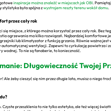
 gotowe
inspiracje można znaleźć w miejscach jak OBI
. Pamiętaj
 stylistyka była spójna z
wystrojem reszty terenu wokół domu
.
ort przez cały rok
ci się miejsce, z którego można korzystać przez cały rok. Bez te
westia ogrzewania ma kilka rozwiązań. Najbardziej komfortowe 
zejniki lub klimatyzator z funkcją grzania. Równie ważna jest 
y automatycznej wentylacji. Zapewni to cyrkulację powietrza i 
y wodnej. To nie są fanaberie, to konieczność.
ymanie: Długowieczność Twojej Pr
 Ale żeby cieszyć się nim przez długie lata, musisz o niego troch
odu?
Czyste przeszklenia to nie tylko estetyka, ale też więcej światła