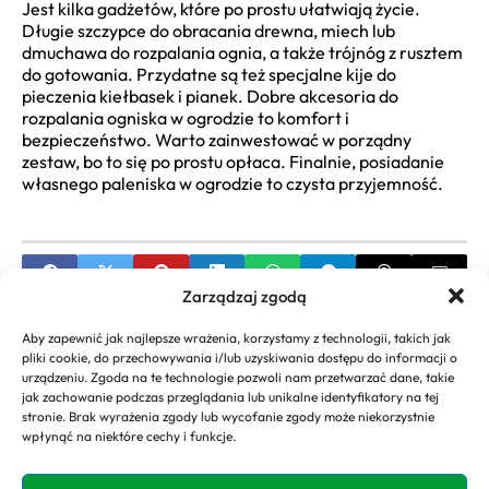
Jest kilka gadżetów, które po prostu ułatwiają życie.
Długie szczypce do obracania drewna, miech lub
dmuchawa do rozpalania ognia, a także trójnóg z rusztem
do gotowania. Przydatne są też specjalne kije do
pieczenia kiełbasek i pianek. Dobre akcesoria do
rozpalania ogniska w ogrodzie to komfort i
bezpieczeństwo. Warto zainwestować w porządny
zestaw, bo to się po prostu opłaca. Finalnie, posiadanie
własnego paleniska w ogrodzie to czysta przyjemność.
Zarządzaj zgodą
PREVIOUS
Aby zapewnić jak najlepsze wrażenia, korzystamy z technologii, takich jak
pliki cookie, do przechowywania i/lub uzyskiwania dostępu do informacji o
Ogród zimowy na tarasie – Stwórz Swoją Oazę
urządzeniu. Zgoda na te technologie pozwoli nam przetwarzać dane, takie
jak zachowanie podczas przeglądania lub unikalne identyfikatory na tej
NEXT
stronie. Brak wyrażenia zgody lub wycofanie zgody może niekorzystnie
wpłynąć na niektóre cechy i funkcje.
Pomysły na Obrzeża Ogrodowe – Twoje Inspiracje