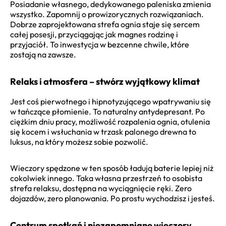
Posiadanie własnego, dedykowanego paleniska zmienia
wszystko. Zapomnij o prowizorycznych rozwiązaniach.
Dobrze zaprojektowana strefa ognia staje się sercem
całej posesji, przyciągając jak magnes rodzinę i
przyjaciół. To inwestycja w bezcenne chwile, które
zostają na zawsze.
Relaks i atmosfera – stwórz wyjątkowy klimat
Jest coś pierwotnego i hipnotyzującego wpatrywaniu się
w tańczące płomienie. To naturalny antydepresant. Po
ciężkim dniu pracy, możliwość rozpalenia ognia, otulenia
się kocem i wsłuchania w trzask palonego drewna to
luksus, na który możesz sobie pozwolić.
Wieczory spędzone w ten sposób ładują baterie lepiej niż
cokolwiek innego. Taka własna przestrzeń to osobista
strefa relaksu, dostępna na wyciągnięcie ręki. Zero
dojazdów, zero planowania. Po prostu wychodzisz i jesteś.
Centrum spotkań i niezapomniane wieczory