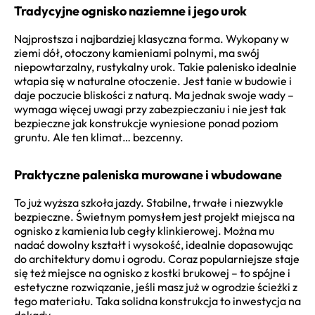
Tradycyjne ognisko naziemne i jego urok
Najprostsza i najbardziej klasyczna forma. Wykopany w
ziemi dół, otoczony kamieniami polnymi, ma swój
niepowtarzalny, rustykalny urok. Takie palenisko idealnie
wtapia się w naturalne otoczenie. Jest tanie w budowie i
daje poczucie bliskości z naturą. Ma jednak swoje wady –
wymaga więcej uwagi przy zabezpieczaniu i nie jest tak
bezpieczne jak konstrukcje wyniesione ponad poziom
gruntu. Ale ten klimat… bezcenny.
Praktyczne paleniska murowane i wbudowane
To już wyższa szkoła jazdy. Stabilne, trwałe i niezwykle
bezpieczne. Świetnym pomysłem jest projekt miejsca na
ognisko z kamienia lub cegły klinkierowej. Można mu
nadać dowolny kształt i wysokość, idealnie dopasowując
do architektury domu i ogrodu. Coraz popularniejsze staje
się też miejsce na ognisko z kostki brukowej – to spójne i
estetyczne rozwiązanie, jeśli masz już w ogrodzie ścieżki z
tego materiału. Taka solidna konstrukcja to inwestycja na
dekady.