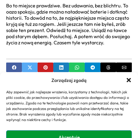
Bo to miejsce prawdziwe. Bez udawania, bez blichtru. To
oaza spokoju, gdzie można naładować baterie i dotknąć
historii. To dowód na to, że najpiękniejsze miejsca często
kryją się tuż za rogiem. Jeśli jeszcze tam nie byłeś, zrób
sobie ten prezent. Odwiedź to miejsce. Usiądź na ławce
pod starym dębem. Posłuchaj. A potem wróć do swojego
życia z nową energią. Czasem tyle wystarczy.
Zarządzaj zgodą
PREVIOUS
Aby zapewnić jak najlepsze wrażenia, korzystamy z technologii, takich jak
Aranżacje z hortensji w ogrodzie – Inspiracje
pliki cookie, do przechowywania i/lub uzyskiwania dostępu do informacji o
urządzeniu. Zgoda na te technologie pozwoli nam przetwarzać dane, takie
NEXT
jak zachowanie podczas przeglądania lub unikalne identyfikatory na tej
stronie. Brak wyrażenia zgody lub wycofanie zgody może niekorzystnie
Ustawa o rodzinnych ogrodach działkowych –
wpłynąć na niektóre cechy i funkcje.
Przewodnik
Akceptuję