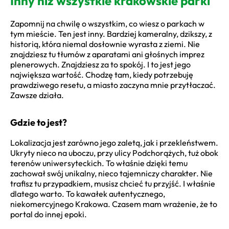
Inny niż wszystkie krakowskie parki
Zapomnij na chwilę o wszystkim, co wiesz o parkach w
tym mieście. Ten jest inny. Bardziej kameralny, dzikszy, z
historią, która niemal dosłownie wyrasta z ziemi. Nie
znajdziesz tu tłumów z aparatami ani głośnych imprez
plenerowych. Znajdziesz za to spokój. I to jest jego
największa wartość. Chodzę tam, kiedy potrzebuję
prawdziwego resetu, a miasto zaczyna mnie przytłaczać.
Zawsze działa.
Gdzie to jest?
Lokalizacja jest zarówno jego zaletą, jak i przekleństwem.
Ukryty nieco na uboczu, przy ulicy Podchorążych, tuż obok
terenów uniwersyteckich. To właśnie dzięki temu
zachował swój unikalny, nieco tajemniczy charakter. Nie
trafisz tu przypadkiem, musisz chcieć tu przyjść. I właśnie
dlatego warto. To kawałek autentycznego,
niekomercyjnego Krakowa. Czasem mam wrażenie, że to
portal do innej epoki.