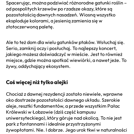
Spacerując, można podziwiać różnorodne gatunki roślin –
od pospolitych krzewów po rzadsze okazy, które są
pozostałością dawnych nasadzeń. Wiosną wszystko
eksploduje kolorami, a jesienią zamienia się w
złotoczerwoną paletę.
Ale to też dom dla wielu gatunków ptaków. Wsłuchaj się.
Serio, zamknij oczy i posłuchaj. To najlepszy koncert,
jakiego możesz doświadczyć w mieście. Jest to również
miejsce, gdzie można spotkać wiewiórki, a nawet jeże. To
żywy, oddychający ekosystem.
Coś więcej niż tylko alejki
Chociaż z dawnej rezydencji zostało niewiele, wprawne
oko dostrzeże pozostałości dawnego układu. Szerokie
aleje, resztki fundamentów, a przede wszystkim Pałac
Królewski w Łobzowie (dziś część kampusu
uniwersyteckiego), który góruje nad okolicą. To nie jest
park z fontannami i idealnie przystrzyżonymi
żywopłotami. Nie. I dobrze. Jego urok tkwi w naturalności