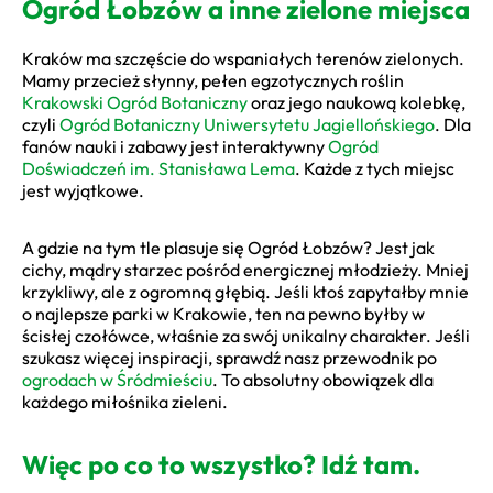
Ogród Łobzów a inne zielone miejsca
Kraków ma szczęście do wspaniałych terenów zielonych.
Mamy przecież słynny, pełen egzotycznych roślin
Krakowski Ogród Botaniczny
oraz jego naukową kolebkę,
czyli
Ogród Botaniczny Uniwersytetu Jagiellońskiego
. Dla
fanów nauki i zabawy jest interaktywny
Ogród
Doświadczeń im. Stanisława Lema
. Każde z tych miejsc
jest wyjątkowe.
A gdzie na tym tle plasuje się Ogród Łobzów? Jest jak
cichy, mądry starzec pośród energicznej młodzieży. Mniej
krzykliwy, ale z ogromną głębią. Jeśli ktoś zapytałby mnie
o najlepsze parki w Krakowie, ten na pewno byłby w
ścisłej czołówce, właśnie za swój unikalny charakter. Jeśli
szukasz więcej inspiracji, sprawdź nasz przewodnik po
ogrodach w Śródmieściu
. To absolutny obowiązek dla
każdego miłośnika zieleni.
Więc po co to wszystko? Idź tam.