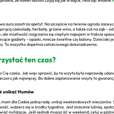
sprawia, że nawet dorośli czują się jak w bajce, tworząc własne
m
a aura zaostrza apetyt. Na szczęście na terenie ogrodu zazwycz
rącą czekoladę, herbatę, grzane wino, a także coś na ząb – od 
 ale możliwość rozgrzania się ciepłym napojem w trakcie spacer
ące gadżety – opaski, miecze świetlne czy balony. Dzieciaki je
eczy. To wszystko dopełnia całościowego doświadczenia.
rzystać ten czas?
, co Cię czeka. Jak więc sprawić, by ta wizyta była naprawdę ud
czoru jak najwięcej. Bo dobre zaplanowanie wizyty to gwarancja
jak unikać tłumów
ja, mam dla Ciebie jedną radę: unikaj weekendowych wieczorów. 
wość, wybierz się w środku tygodnia. Jest znacznie luźniej, spok
wiać instalacje. Jeśli jednak musisz iść w weekend, celuj w późn