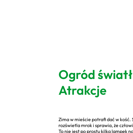
Ogród świat
Atrakcje
Zima w mieście potrafi dać w kość. Sz
rozświetla mrok i sprawia, że człow
To nie jest po prostu kilka lampek 