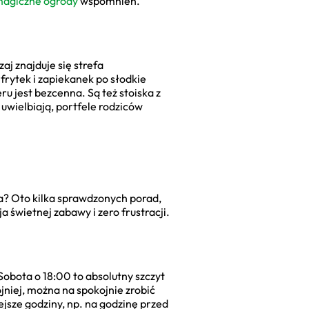
agiczne ogrody
wspomnień.
aj znajduje się strefa
frytek i zapiekanek po słodkie
u jest bezcenna. Są też stoiska z
 uwielbiają, portfele rodziców
ana? Oto kilka sprawdzonych porad,
 świetnej zabawy i zero frustracji.
Sobota o 18:00 to absolutny szczyt
ojniej, można na spokojnie zrobić
iejsze godziny, np. na godzinę przed