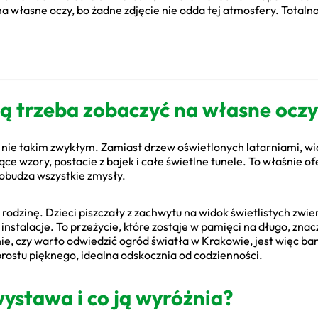
na własne oczy, bo żadne zdjęcie nie odda tej atmosfery. Totaln
rą trzeba zobaczyć na własne oczy
 nie takim zwykłym. Zamiast drzew oświetlonych latarniami, wi
ące wzory, postacie z bajek i całe świetlne tunele. To właśnie o
obudza wszystkie zmysły.
dzinę. Dzieci piszczały z zachwytu na widok świetlistych zwier
nstalacje. To przeżycie, które zostaje w pamięci na długo, znacz
ie, czy warto odwiedzić ogród światła w Krakowie, jest więc ban
prostu pięknego, idealna odskocznia od codzienności.
wystawa i co ją wyróżnia?