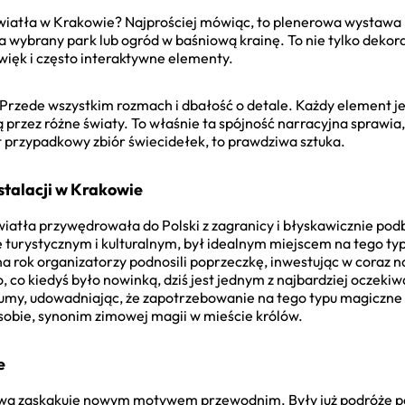
światła w Krakowie? Najprościej mówiąc, to plenerowa wystawa i
 wybrany park lub ogród w baśniową krainę. To nie tylko dekor
źwięk i często interaktywne elementy.
Przede wszystkim rozmach i dbałość o detale. Każdy element jes
 przez różne światy. To właśnie ta spójność narracyjna sprawia, 
est przypadkowy zbiór świecidełek, to prawdziwa sztuka.
nstalacji w Krakowie
iatła przywędrowała do Polski z zagranicy i błyskawicznie pod
 turystycznym i kulturalnym, był idealnym miejscem na tego ty
na rok organizatorzy podnosili poprzeczkę, inwestując w coraz 
, co kiedyś było nowinką, dziś jest jednym z najbardziej ocze
łumy, udowadniając, że zapotrzebowanie na tego typu magiczne
sobie, synonim zimowej magii w mieście królów.
e
a zaskakuje nowym motywem przewodnim. Były już podróże po ś