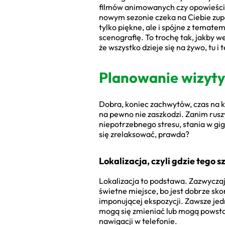
filmów animowanych czy opowieści o
nowym sezonie czeka na Ciebie zupe
tylko piękne, ale i spójne z temat
scenografię. To trochę tak, jakby w
że wszystko dzieje się na żywo, tu i 
Planowanie wizyty
Dobra, koniec zachwytów, czas na k
na pewno nie zaszkodzi. Zanim ruszy
niepotrzebnego stresu, stania w gi
się zrelaksować, prawda?
Lokalizacja, czyli gdzie tego 
Lokalizacja to podstawa. Zazwyczaj
świetne miejsce, bo jest dobrze sk
imponującej ekspozycji. Zawsze jed
mogą się zmieniać lub mogą powstać
nawigacji w telefonie.