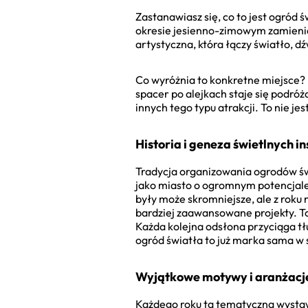
Zastanawiasz się, co to jest ogród 
okresie jesienno-zimowym zamienia
artystyczna, która łączy światło, d
Co wyróżnia to konkretne miejsce? 
spacer po alejkach staje się podróżą
innych tego typu atrakcji. To nie j
Historia i geneza świetlnych i
Tradycja organizowania ogrodów św
jako miasto o ogromnym potencjale
były może skromniejsze, ale z roku 
bardziej zaawansowane projekty. To
Każda kolejna odsłona przyciąga t
ogród światła to już marka sama w 
Wyjątkowe motywy i aranżacj
Każdego roku ta tematyczna wystaw