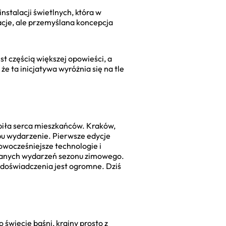
nstalacji świetlnych, która w
acje, ale przemyślana koncepcja
t częścią większej opowieści, a
że ta inicjatywa wyróżnia się na tle
biła serca mieszkańców. Kraków,
pu wydarzenie. Pierwsze edycje
nowocześniejsze technologie i
kiwanych wydarzeń sezonu zimowego.
 doświadczenia jest ogromne. Dziś
wiecie baśni, krainy prosto z