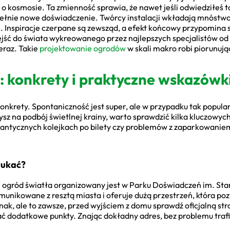
 kosmosie. Ta zmienność sprawia, że nawet jeśli odwiedziłeś t
łnie nowe doświadczenie. Twórcy instalacji wkładają mnóstwo p
em. Inspiracje czerpane są zewsząd, a efekt końcowy przypomin
ejść do świata wykreowanego przez najlepszych specjalistów od 
teraz. Takie
projektowanie ogrodów
w skali makro robi piorunują
: konkrety i praktyczne wskazówk
onkrety. Spontaniczność jest super, ale w przypadku tak popula
sz na podbój świetlnej krainy, warto sprawdzić kilka kluczowyc
gantycznych kolejkach po bilety czy problemów z zaparkowaniem 
szukać?
 ogród światła organizowany jest w Parku Doświadczeń im. Stan
omunikowane z resztą miasta i oferuje dużą przestrzeń, która p
nak, ale to zawsze, przed wyjściem z domu sprawdź oficjalną st
 dodatkowe punkty. Znając dokładny adres, bez problemu trafis