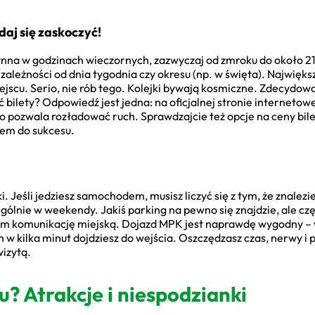
 daj się zaskoczyć!
nna w godzinach wieczornych, zazwyczaj od zmroku do około 21
 zależności od dnia tygodnia czy okresu (np. w święta). Najwięk
iejscu. Serio, nie rób tego. Kolejki bywają kosmiczne. Zdecydowa
ić bilety? Odpowiedź jest jedna: na oficjalnej stronie internet
 co pozwala rozładować ruch. Sprawdzajcie też opcje na ceny bi
zem do sukcesu.
. Jeśli jedziesz samochodem, musisz liczyć się z tym, że znale
ólnie w weekendy. Jakiś parking na pewno się znajdzie, ale cz
cam komunikację miejską. Dojazd MPK jest naprawdę wygodny – w 
w kilka minut dojdziesz do wejścia. Oszczędzasz czas, nerwy i p
wizytą.
u? Atrakcje i niespodzianki