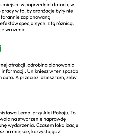
o miejsce w poprzednich latach, w
racy w to, by aranżacje były nie
a starannie zaplanowaną
efektów specjalnych, z tą różnicą,
ce wrażenie.
i
rnej atrakcji, odrobina planowania
h informacji. Unikniesz w ten sposób
auta. A przecież idziesz tam, żeby
isława Lema, przy Alei Pokoju. To
ozwala na stworzenie naprawdę
ronę wydarzenia. Czasem lokalizacje
z na miejsce, korzystając z