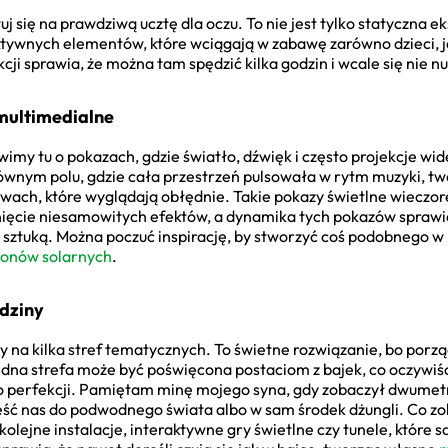
 się na prawdziwą ucztę dla oczu. To nie jest tylko statyczna e
ktywnych elementów, które wciągają w zabawę zarówno dzieci, ja
i sprawia, że można tam spędzić kilka godzin i wcale się nie nu
 multimedialne
my tu o pokazach, gdzie światło, dźwięk i często projekcje wi
wnym polu, gdzie cała przestrzeń pulsowała w rytm muzyki, twor
wach, które wyglądają obłędnie. Takie pokazy świetlne wieczore
ęcie niesamowitych efektów, a dynamika tych pokazów sprawia, 
sztuką. Można poczuć inspirację, by stworzyć coś podobnego w
onów solarnych
.
odziny
y na kilka stref tematycznych. To świetne rozwiązanie, bo porz
edna strefa może być poświęcona postaciom z bajek, co oczywiśc
do perfekcji. Pamiętam minę mojego syna, gdy zobaczył dwume
ść nas do podwodnego świata albo w sam środek dżungli. Co zo
olejne instalacje, interaktywne gry świetlne czy tunele, które s