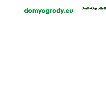
domyogrody.eu
Domy
Ogrody
B