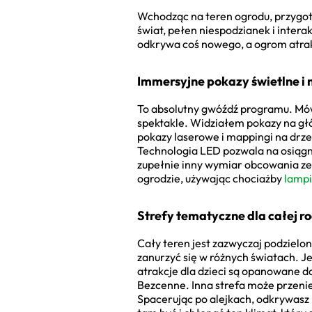
Wchodząc na teren ogrodu, przygotuj
świat, pełen niespodzianek i intera
odkrywa coś nowego, a ogrom atrakcj
Immersyjne pokazy świetlne i
To absolutny gwóźdź programu. Mówi
spektakle. Widziałem pokazy na głó
pokazy laserowe i mappingi na drze
Technologia LED pozwala na osiągni
zupełnie inny wymiar obcowania ze 
ogrodzie, używając chociażby
lampi
Strefy tematyczne dla całej r
Cały teren jest zazwyczaj podzielon
zanurzyć się w różnych światach. J
atrakcje dla dzieci są opanowane 
Bezcenne. Inna strefa może przenie
Spacerując po alejkach, odkrywasz k