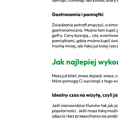
tam być i chłonąć ten klimat, który 
Gastronomia i pamiątki
Zwiedzanie potrafi zmęczyć, a zimow
gastronomiczna. Można tam kupić go
gofry. Ceny bywają… cóż, eventowe,
pamiątkami, gdzie można kupić świec
trochę mniej, ale taka już kolej rz
Jak najlepiej wyko
Masz już bilet, znasz dojazd, wiesz
które pomogą Ci wycisnąć z tego wie
Idealny czas na wizytę, czyli 
Jeśli nienawidzisz tłumów tak jak 
popularności. Jeśli masz taką możli
zdjęcia i bez przepychania się podzi