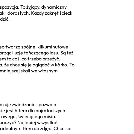
kspozycja. To żyjący, dynamiczny
k i dorosłych. Każdy zakręt ścieżki
dzić.
deo tworzą spójne, kilkuminutowe
ząc iluzję tańczącego lasu. Są też
m to coś, co trzeba przeżyć.
że chce się je oglądać w kółko. To
 mniejszej skali we własnym
ądkuje zwiedzanie i pozwala
ie jest hitem dla najmłodszych –
trowego, świecącego misia.
baczyć? Najlepiej wszystko!
ą idealnym tłem do zdjęć. Chce się