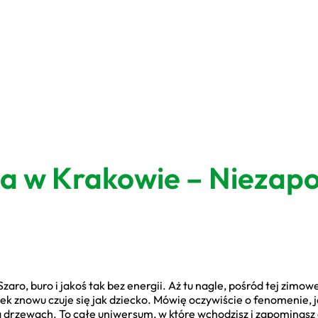
ła w Krakowie – Niezap
aro, buro i jakoś tak bez energii. Aż tu nagle, pośród tej zimowej
iek znowu czuje się jak dziecko. Mówię oczywiście o fenomenie, 
na drzewach. To całe uniwersum, w które wchodzisz i zapominasz 