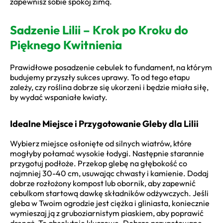
zapewnisz sobie spokój zimą.
Sadzenie Lilii – Krok po Kroku do
Pięknego Kwitnienia
Prawidłowe posadzenie cebulek to fundament, na którym
budujemy przyszły sukces uprawy. To od tego etapu
zależy, czy roślina dobrze się ukorzeni i będzie miała siłę,
by wydać wspaniałe kwiaty.
Idealne Miejsce i Przygotowanie Gleby dla Lilii
Wybierz miejsce osłonięte od silnych wiatrów, które
mogłyby połamać wysokie łodygi. Następnie starannie
przygotuj podłoże. Przekop glebę na głębokość co
najmniej 30-40 cm, usuwając chwasty i kamienie. Dodaj
dobrze rozłożony kompost lub obornik, aby zapewnić
cebulkom startową dawkę składników odżywczych. Jeśli
gleba w Twoim ogrodzie jest ciężka i gliniasta, koniecznie
wymieszaj ją z gruboziarnistym piaskiem, aby poprawić
drenaż. To absolutnie kluczowe. Dobrze przygotowane