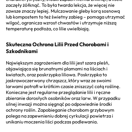
zaczęły żółknąć. To była twarda lekcja, że więcej nie
zawsze znaczy lepiej. Mulczowanie gleby korą sosnową
lub kompostem to też świetny zabieg – pomaga utrzymać
wilgoć, ogranicza wzrost chwastów i utrzymuje niższą
temperaturę podłoża, co lilie uwielbiają.
Skuteczna Ochrona Lilii Przed Chorobami i
Szkodnikami
Największym zagrożeniem dla lilii jest szara pleśń,
objawiająca się brunatnymi plamami na liściach i
kwiatach, oraz poskrzypka liliowa. Poskrzypka to
jaskrawoczerwony chrząszcz, który wraz ze swoimi
larwami potrafi w krótkim czasie zniszczyć całą roślinę.
Konieczne jest regularne przeglądanie lilii i ręczne
zbieranie dorosłych osobników oraz larw. W przypadku
silnej inwazji można sięgnąć po odpowiednie środki
ochrony roślin. Zapobieganie chorobom grzybowym
polega na zapewnieniu dobrej cyrkulacji powietrza i
unikaniu moczenia liści podczas podlewania.