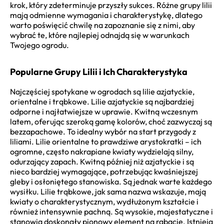
krok, który zdeterminuje przyszły sukces. Różne grupy lilii
mają odmienne wymagania i charakterystykę, dlatego
warto poświęcić chwilę na zapoznanie się z nimi, aby
wybrać te, które najlepiej odnajdą się w warunkach
Twojego ogrodu.
Popularne Grupy Lilii i Ich Charakterystyka
Najczęściej spotykane w ogrodach są lilie azjatyckie,
orientalne i trąbkowe. Lilie azjatyckie są najbardziej
odporne i najłatwiejsze w uprawie. Kwitną wczesnym
latem, oferując szeroką gamę kolorów, choć zazwyczaj są
bezzapachowe. To idealny wybór na start przygody z
liliami. Lilie orientalne to prawdziwe arystokratki – ich
ogromne, często nakrapiane kwiaty wydzielają silny,
odurzający zapach. Kwitną później niż azjatyckie i są
nieco bardziej wymagające, potrzebując kwaśniejszej
gleby i osłoniętego stanowiska. Są jednak warte każdego
wysiłku. Lilie trąbkowe, jak sama nazwa wskazuje, mają
kwiaty o charakterystycznym, wydłużonym kształcie i
również intensywnie pachną. Są wysokie, majestatyczne i
stanowią doskonały pionowy element na rabacie. Istnieją