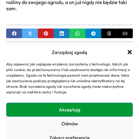
rośliny do swojego ogrodu, a on już nigdy nie będzie taki
sam.
PREVIOUS
Zarządzaj zgodą
Cennik Magicznych Ogrodów | Analiza Kosztów i
Aby zapewnić jak najlepsze wrażenia, korzystamy z technologii, takich jak
Wycena Projektu
pliki cookie, do przechowywania i/lub uzyskiwania dostępu do informacji o
urządzeniu. Zgoda na te technologie pozwoli nam przetwarzać dane, takie
NEXT
jak zachowanie podczas przeglądania lub unikalne identyfikatory na tej
stronie. Brak wyrażenia zgody lub wycofanie zgody może niekorzystnie
Tajemniczy Ogród – Streszczenie, Analiza,
wpłynąć na niektóre cechy i funkcje.
Bohaterowie i Symbolika
Akceptuję
Odmów
Copyright 2026. All rights
Polityka
reserved powered by
Prywatności
Zobacz preferencje
domyogrody.eu