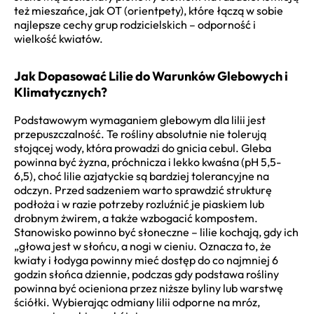
też mieszańce, jak OT (orientpety), które łączą w sobie
najlepsze cechy grup rodzicielskich – odporność i
wielkość kwiatów.
Jak Dopasować Lilie do Warunków Glebowych i
Klimatycznych?
Podstawowym wymaganiem glebowym dla lilii jest
przepuszczalność. Te rośliny absolutnie nie tolerują
stojącej wody, która prowadzi do gnicia cebul. Gleba
powinna być żyzna, próchnicza i lekko kwaśna (pH 5,5-
6,5), choć lilie azjatyckie są bardziej tolerancyjne na
odczyn. Przed sadzeniem warto sprawdzić strukturę
podłoża i w razie potrzeby rozluźnić je piaskiem lub
drobnym żwirem, a także wzbogacić kompostem.
Stanowisko powinno być słoneczne – lilie kochają, gdy ich
„głowa jest w słońcu, a nogi w cieniu. Oznacza to, że
kwiaty i łodyga powinny mieć dostęp do co najmniej 6
godzin słońca dziennie, podczas gdy podstawa rośliny
powinna być ocieniona przez niższe byliny lub warstwę
ściółki. Wybierając odmiany lilii odporne na mróz,