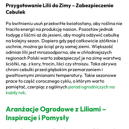
Przygotowanie Lilii do Zimy – Zabezpieczenie
Cebulek
Po kwitnieniu usuń przekwitłe kwiatostany, aby roślina nie
traciła energii na produkcję nasion. Pozostaw jednak
łodygę z liśćmi aż do jesieni, aby mogła odżywić cebulkę
na kolejny sezon. Dopiero gdy pęd całkowicie zżółknie i
uschnie, można go ściąć przy samej ziemi. Większość
odmian lilii jest mrozoodporna, ale w chłodniejszych
regionach Polski warto zabezpieczyć je na zimę warstwą
ściółki, np. z kory, trocin, liści czy stroiszu. Taka okrywa
chroni cebulki przed głębokim przemarzaniem i
gwałtownymi zmianami temperatury. Takie sezonowe
prace to część corocznego cyklu, o którym warto
pamiętać, czerpiąc z ogólnych
porad ogrodniczych na
każdy rok
.
Aranżacje Ogrodowe z Liliami –
Inspiracje i Pomysły