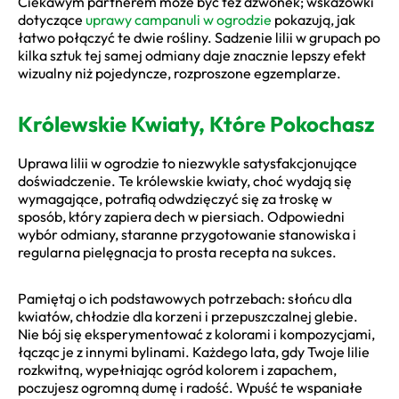
Ciekawym partnerem może być też dzwonek; wskazówki
dotyczące
uprawy campanuli w ogrodzie
pokazują, jak
łatwo połączyć te dwie rośliny. Sadzenie lilii w grupach po
kilka sztuk tej samej odmiany daje znacznie lepszy efekt
wizualny niż pojedyncze, rozproszone egzemplarze.
Królewskie Kwiaty, Które Pokochasz
Uprawa lilii w ogrodzie to niezwykle satysfakcjonujące
doświadczenie. Te królewskie kwiaty, choć wydają się
wymagające, potrafią odwdzięczyć się za troskę w
sposób, który zapiera dech w piersiach. Odpowiedni
wybór odmiany, staranne przygotowanie stanowiska i
regularna pielęgnacja to prosta recepta na sukces.
Pamiętaj o ich podstawowych potrzebach: słońcu dla
kwiatów, chłodzie dla korzeni i przepuszczalnej glebie.
Nie bój się eksperymentować z kolorami i kompozycjami,
łącząc je z innymi bylinami. Każdego lata, gdy Twoje lilie
rozkwitną, wypełniając ogród kolorem i zapachem,
poczujesz ogromną dumę i radość. Wpuść te wspaniałe