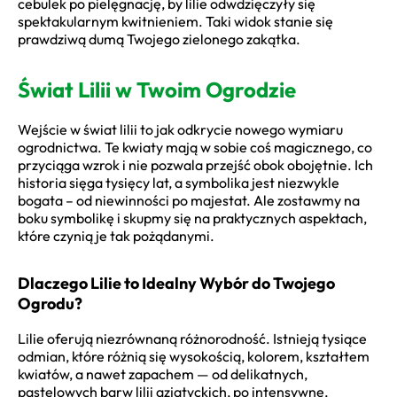
cebulek po pielęgnację, by lilie odwdzięczyły się
spektakularnym kwitnieniem. Taki widok stanie się
prawdziwą dumą Twojego zielonego zakątka.
Świat Lilii w Twoim Ogrodzie
Wejście w świat lilii to jak odkrycie nowego wymiaru
ogrodnictwa. Te kwiaty mają w sobie coś magicznego, co
przyciąga wzrok i nie pozwala przejść obok obojętnie. Ich
historia sięga tysięcy lat, a symbolika jest niezwykle
bogata – od niewinności po majestat. Ale zostawmy na
boku symbolikę i skupmy się na praktycznych aspektach,
które czynią je tak pożądanymi.
Dlaczego Lilie to Idealny Wybór do Twojego
Ogrodu?
Lilie oferują niezrównaną różnorodność. Istnieją tysiące
odmian, które różnią się wysokością, kolorem, kształtem
kwiatów, a nawet zapachem — od delikatnych,
pastelowych barw lilii azjatyckich, po intensywne,