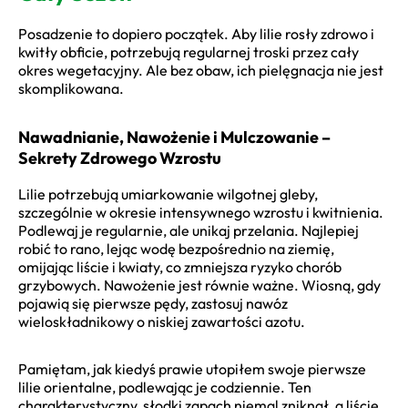
Posadzenie to dopiero początek. Aby lilie rosły zdrowo i
kwitły obficie, potrzebują regularnej troski przez cały
okres wegetacyjny. Ale bez obaw, ich pielęgnacja nie jest
skomplikowana.
Nawadnianie, Nawożenie i Mulczowanie –
Sekrety Zdrowego Wzrostu
Lilie potrzebują umiarkowanie wilgotnej gleby,
szczególnie w okresie intensywnego wzrostu i kwitnienia.
Podlewaj je regularnie, ale unikaj przelania. Najlepiej
robić to rano, lejąc wodę bezpośrednio na ziemię,
omijając liście i kwiaty, co zmniejsza ryzyko chorób
grzybowych. Nawożenie jest równie ważne. Wiosną, gdy
pojawią się pierwsze pędy, zastosuj nawóz
wieloskładnikowy o niskiej zawartości azotu.
Pamiętam, jak kiedyś prawie utopiłem swoje pierwsze
lilie orientalne, podlewając je codziennie. Ten
charakterystyczny, słodki zapach niemal zniknął, a liście