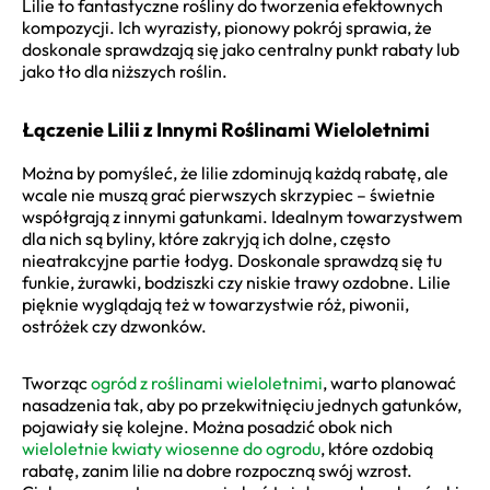
Lilie to fantastyczne rośliny do tworzenia efektownych
kompozycji. Ich wyrazisty, pionowy pokrój sprawia, że
doskonale sprawdzają się jako centralny punkt rabaty lub
jako tło dla niższych roślin.
Łączenie Lilii z Innymi Roślinami Wieloletnimi
Można by pomyśleć, że lilie zdominują każdą rabatę, ale
wcale nie muszą grać pierwszych skrzypiec – świetnie
współgrają z innymi gatunkami. Idealnym towarzystwem
dla nich są byliny, które zakryją ich dolne, często
nieatrakcyjne partie łodyg. Doskonale sprawdzą się tu
funkie, żurawki, bodziszki czy niskie trawy ozdobne. Lilie
pięknie wyglądają też w towarzystwie róż, piwonii,
ostróżek czy dzwonków.
Tworząc
ogród z roślinami wieloletnimi
, warto planować
nasadzenia tak, aby po przekwitnięciu jednych gatunków,
pojawiały się kolejne. Można posadzić obok nich
wieloletnie kwiaty wiosenne do ogrodu
, które ozdobią
rabatę, zanim lilie na dobre rozpoczną swój wzrost.