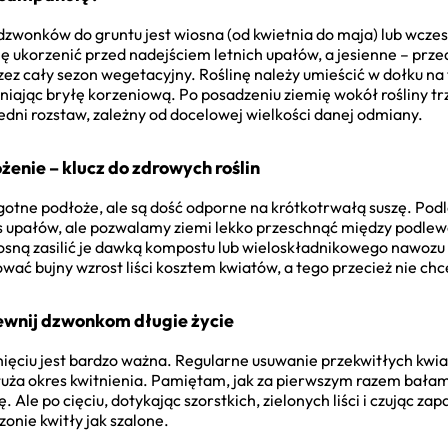
wonków do gruntu jest wiosna (od kwietnia do maja) lub wczesn
ię ukorzenić przed nadejściem letnich upałów, a jesienne – prz
z cały sezon wegetacyjny. Roślinę należy umieścić w dołku na t
źniając bryłę korzeniową. Po posadzeniu ziemię wokół rośliny trz
ni rozstaw, zależny od docelowej wielkości danej odmiany.
enie – klucz do zdrowych roślin
otne podłoże, ale są dość odporne na krótkotrwałą suszę. Pod
s upałów, ale pozwalamy ziemi lekko przeschnąć między podle
osną zasilić je dawką kompostu lub wieloskładnikowego nawozu 
wać bujny wzrost liści kosztem kwiatów, a tego przecież nie ch
pewnij dzwonkom długie życie
nięciu jest bardzo ważna. Regularne usuwanie przekwitłych kwi
ża okres kwitnienia. Pamiętam, jak za pierwszym razem bałam 
ę. Ale po cięciu, dotykając szorstkich, zielonych liści i czując z
onie kwitły jak szalone.