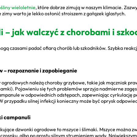
śliny wieloletnie
, które dobrze zimują w naszym klimacie. Zazw
 zimy warto je lekko osłonić stroiszem z gałązek iglastych.
 – jak walczyć z chorobami i szk
gą czasami padać ofiarą chorób lub szkodników. Szybka reakcja
 – rozpoznanie i zapobieganie
ogrodowych należą choroby grzybowe, takie jak mączniak prawd
lamki). Pojawieniu się tych problemów sprzyja nadmierne zagęszc
campanule w odpowiednich odstępach, zapewniając cyrkulację po
 W przypadku silnej infekcji konieczny może być oprysk odpow
ki campanuli
takujące dzwonki ogrodowe to mszyce i ślimaki. Mszyce można z
 czosnku, albo po prostu silnym strumieniem wody. Największym