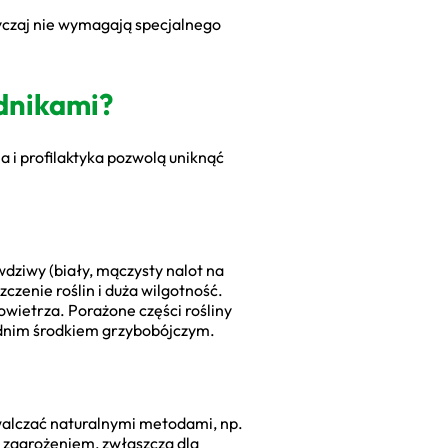
yczaj nie wymagają specjalnego
odnikami?
 i profilaktyka pozwolą uniknąć
ziwy (biały, mączysty nalot na
zenie roślin i duża wilgotność.
wietrza. Porażone części rośliny
iednim środkiem grzybobójczym.
walczać naturalnymi metodami, np.
 zagrożeniem, zwłaszcza dla