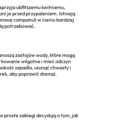
przyja obfitszemu kwitnieniu,
i je przed przypaleniem. Istnieją
uprawę campanuli w cieniu bardziej
ędą potrzebować.
 znoszą zastojów wody, które mogą
arkowanie wilgotne i mieć odczyn
okość szpadla, usunąć chwasty i
wirek, aby poprawić drenaż.
 proste zabiegi decydują o tym, jak