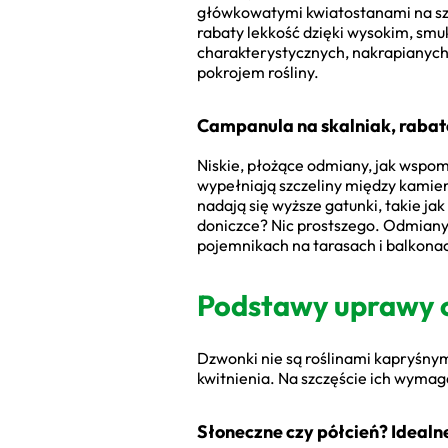
główkowatymi kwiatostanami na szc
rabaty lekkość dzięki wysokim, s
charakterystycznych, nakrapianych 
pokrojem rośliny.
Campanula na skalniak, rabatę
Niskie, płożące odmiany, jak wspo
wypełniają szczeliny między kamie
nadają się wyższe gatunki, takie ja
doniczce? Nic prostszego. Odmiany k
pojemnikach na tarasach i balkona
Podstawy uprawy 
Dzwonki nie są roślinami kapryśnym
kwitnienia. Na szczęście ich wymag
Słoneczne czy półcień? Ideal