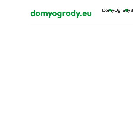
domyogrody.eu
Domy
Ogrody
B