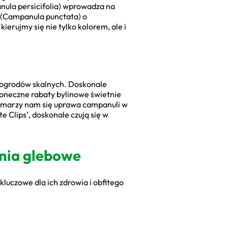
ula persicifolia) wprowadza na
 (Campanula punctata) o
erujmy się nie tylko kolorem, ale i
 ogrodów skalnych. Doskonale
łoneczne rabaty bylinowe świetnie
śli marzy nam się uprawa campanuli w
 Clips’, doskonale czują się w
nia glebowe
luczowe dla ich zdrowia i obfitego