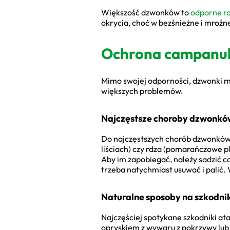
Większość dzwonków to
odporne ro
okrycia, choć w bezśnieżne i mroźne
Ochrona campanuli
Mimo swojej odporności, dzwonki mo
większych problemów.
Najczęstsze choroby dzwonków
Do najczęstszych chorób dzwonków 
liściach) czy rdza (pomarańczowe p
Aby im zapobiegać, należy sadzić 
trzeba natychmiast usuwać i palić.
Naturalne sposoby na szkodni
Najczęściej spotykane szkodniki a
opryskiem z wywaru z pokrzywy lub