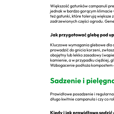
Większość gatunków campanuli prefe
jednak w bardzo gorącym klimacie w
też gatunki, które tolerują większe
zadrzewionych części ogrodu. Gener
Jak przygotować glebę pod u
Kluczowe wymagania glebowe dla ca
prowadzić do gnicia korzeni, zwłas
obojętny lub lekko zasadowy (wapie
kamienie, a w przypadku ciężkiej, g
Wzbogacenie podłoża kompostem do
Sadzenie i pielęgn
Prawidłowe posadzenie i regularna,
długo kwitnie campanula i czy co ro
Kiedy i jak prawidłowo sadzi