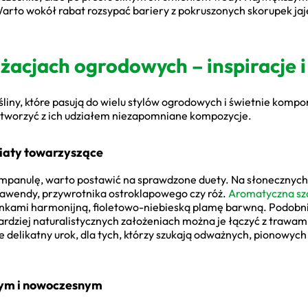
Warto wokół rabat rozsypać bariery z pokruszonych skorupek jaje
acjach ogrodowych – inspiracje 
liny, które pasują do wielu stylów ogrodowych i świetnie kompon
stworzyć z ich udziałem niezapomniane kompozycje.
iaty towarzyszące
campanulę, warto postawić na sprawdzone duety. Na słonecznych
lawendy, przywrotnika ostroklapowego czy róż.
Aromatyczna sz
onkami harmonijną, fioletowo-niebieską plamę barwną. Podobn
rdziej naturalistycznych założeniach można je łączyć z trawa
 delikatny urok, dla tych, którzy szukają odważnych, pionowyc
nym i nowoczesnym