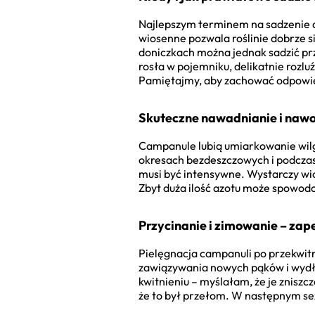
Najlepszym terminem na sadzenie dz
wiosenne pozwala roślinie dobrze s
doniczkach można jednak sadzić prze
rosła w pojemniku, delikatnie rozlu
Pamiętajmy, aby zachować odpowied
Skuteczne nawadnianie i nawoż
Campanule lubią umiarkowanie wilg
okresach bezdeszczowych i podcza
musi być intensywne. Wystarczy wi
Zbyt duża ilość azotu może spowodo
Przycinanie i zimowanie – za
Pielęgnacja campanuli po przekwit
zawiązywania nowych pąków i wydłu
kwitnieniu – myślałam, że je zniszcz
że to był przełom. W następnym sez