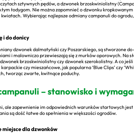
zytach sztywnych pędów, a dzwonek brzoskwiniolistny (Campan
mukłym łodygom. Nie można zapomnieć o dzwonku kropkowanym
kwiatach. Wybierając najlepsze odmiany campanuli do ogrodu, ki
 i do donicy
mniany dzwonek dalmatyński czy Poszarskiego, są stworzone do
niami i malowniczo przewieszają się z murków oporowych. Na s
k dzwonek brzoskwiniolistny czy dzwonek szerokolistny. A co je
arpackie czy mieszańcowe, jak popularna ‘Blue Clips’ czy ‘White
ch, tworząc zwarte, kwitnące poduchy.
campanuli – stanowisko i wymaga
i, ale zapewnienie im odpowiednich warunków startowych jest k
ania są dość łatwe do spełnienia w większości ogrodów.
ne miejsce dla dzwonków