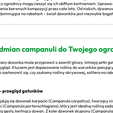
cy ogrodnicy mogą cieszyć się ich obfitym kwitnieniem. Uprawa
enie barwnych kompozycji przez całe lato. Od niskich, dywanow
dominujące na rabatach – świat dzwonków jest niezwykle bogaty
dmian campanuli do Twojego ogr
ny dzwonka może przyprawić o zawrót głowy. Istnieją setki gat
ygląd. Kluczem jest dopasowanie rośliny do warunków panując
o zastanowić się, czy szukamy rośliny okrywowej, solitera na ra
– przegląd gatunków
jdują się dzwonek karpacki (Campanula carpatica), tworzący ni
(Campanula portenschlagiana), który jest idealną rośliną zadar
zą gęsty, kwitnący dywan. Z kolei dzwonek skupiony (Campanul