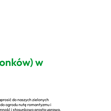
wonków) w
aprosić do naszych zielonych
ją do ogrodu nutę romantyzmu i
ronność i stosunkowo prosta uprawa,