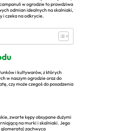
 campanuli w ogrodzie to prawdziwa
ych odmian idealnych na skalniaki,
 i czeka na odkrycie.
odu
unków i kultywarów, z których
ych w naszym ogrodzie oraz do
batę, czy może czegoś do posadzenia
skie, zwarte kępy obsypane dużymi
niającą na murki i skalniaki. Jego
a glomerata) zachwyca