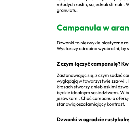
młodych roślin, są jednak ślimaki. 
granulatu.
Campanula w aranż
Dzwonki to niezwykle plastyczne roś
Wystarczy odrobina wyobraźni, by 
Z czym łączyć campanulę? Kw
Zastanawiając się, z czym sadzić 
wyglądają w towarzystwie szałwii, 
kłosach stworzy z niebieskimi dzw
będzie idealnym sąsiedztwem. W ba
jeżówkami. Choć campanula oferuje
stanowią oszałamiający kontrast.
Dzwonki w ogrodzie rustykal