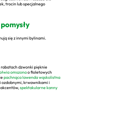
k, trocin lub specjalnego
i pomysły
ują się z innymi bylinami.
 rabatach dzwonki pięknie
ałwia omszona
o fioletowych
ie
pachnąca lawenda wąskolistna
mi ozdobnymi, krwawnikami i
h akcentów,
spektakularne kanny