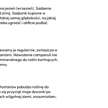
a jesień (wrzesień). Sadzenie
ed zimą. Sadzonki kupione w
akiej samej głębokości, na jakiej
eba ugnieść i obficie podlać.
lewamy je regularnie, zwłaszcza w
waniami. Nawożenie campanuli nie
mineralnego do roślin kwitnących.
cemy.
atostanów pobudza roślinę do
się przyciąć moje dzwonki po
apach wilgotnej ziemi, zrozumiałam,