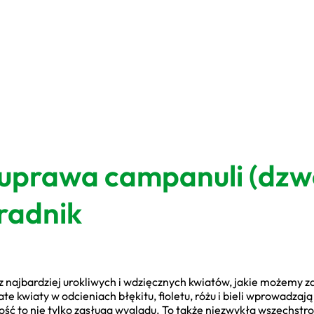
 uprawa campanuli (dz
radnik
z najbardziej urokliwych i wdzięcznych kwiatów, jakie możemy z
e kwiaty w odcieniach błękitu, fioletu, różu i bieli wprowadza
ność to nie tylko zasługa wyglądu. To także niezwykła wszechst