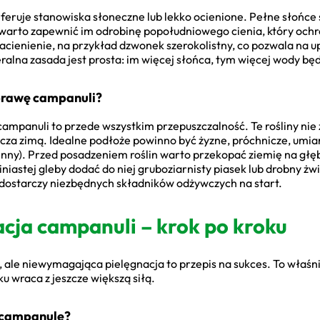
ruje stanowiska słoneczne lub lekko ocienione. Pełne słońce s
arto zapewnić im odrobinę popołudniowego cienia, który ochron
 zacienienie, na przykład dzwonek szerokolistny, co pozwala na 
alna zasada jest prosta: im więcej słońca, tym więcej wody b
prawę campanuli?
mpanuli to przede wszystkim przepuszczalność. Te rośliny nie
zcza zimą. Idealne podłoże powinno być żyzne, próchnicze, umi
nny). Przed posadzeniem roślin warto przekopać ziemię na głęb
liniastej gleby dodać do niej gruboziarnisty piasek lub drobny ż
starczy niezbędnych składników odżywczych na start.
acja campanuli – krok po kroku
 ale niewymagająca pielęgnacja to przepis na sukces. To właśnie
ku wraca z jeszcze większą siłą.
ć campanulę?