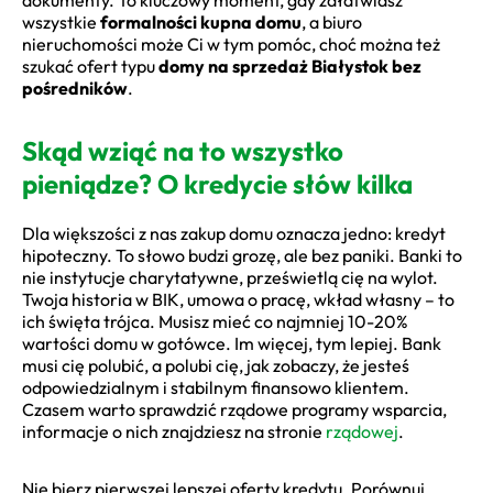
wszystkie
formalności kupna domu
, a biuro
nieruchomości może Ci w tym pomóc, choć można też
szukać ofert typu
domy na sprzedaż Białystok bez
pośredników
.
Skąd wziąć na to wszystko
pieniądze? O kredycie słów kilka
Dla większości z nas zakup domu oznacza jedno: kredyt
hipoteczny. To słowo budzi grozę, ale bez paniki. Banki to
nie instytucje charytatywne, prześwietlą cię na wylot.
Twoja historia w BIK, umowa o pracę, wkład własny – to
ich święta trójca. Musisz mieć co najmniej 10-20%
wartości domu w gotówce. Im więcej, tym lepiej. Bank
musi cię polubić, a polubi cię, jak zobaczy, że jesteś
odpowiedzialnym i stabilnym finansowo klientem.
Czasem warto sprawdzić rządowe programy wsparcia,
informacje o nich znajdziesz na stronie
rządowej
.
Nie bierz pierwszej lepszej oferty kredytu. Porównuj,