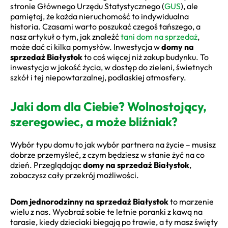
stronie Głównego Urzędu Statystycznego (
GUS
), ale
pamiętaj, że każda nieruchomość to indywidualna
historia. Czasami warto poszukać czegoś tańszego, a
nasz artykuł o tym, jak znaleźć
tani dom na sprzedaż
,
może dać ci kilka pomysłów. Inwestycja w
domy na
sprzedaż Białystok
to coś więcej niż zakup budynku. To
inwestycja w jakość życia, w dostęp do zieleni, świetnych
szkół i tej niepowtarzalnej, podlaskiej atmosfery.
Jaki dom dla Ciebie? Wolnostojący,
szeregowiec, a może bliźniak?
Wybór typu domu to jak wybór partnera na życie – musisz
dobrze przemyśleć, z czym będziesz w stanie żyć na co
dzień. Przeglądając
domy na sprzedaż Białystok
,
zobaczysz cały przekrój możliwości.
Dom jednorodzinny na sprzedaż Białystok
to marzenie
wielu z nas. Wyobraź sobie te letnie poranki z kawą na
tarasie, kiedy dzieciaki biegają po trawie, a ty masz święty