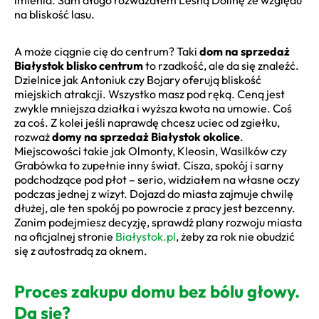
na bliskość lasu.
A może ciągnie cię do centrum? Taki
dom na sprzedaż
Białystok blisko centrum
to rzadkość, ale da się znaleźć.
Dzielnice jak Antoniuk czy Bojary oferują bliskość
miejskich atrakcji. Wszystko masz pod ręką. Ceną jest
zwykle mniejsza działka i wyższa kwota na umowie. Coś
za coś. Z kolei jeśli naprawdę chcesz uciec od zgiełku,
rozważ
domy na sprzedaż Białystok okolice
.
Miejscowości takie jak Olmonty, Kleosin, Wasilków czy
Grabówka to zupełnie inny świat. Cisza, spokój i sarny
podchodzące pod płot – serio, widziałem na własne oczy
podczas jednej z wizyt. Dojazd do miasta zajmuje chwilę
dłużej, ale ten spokój po powrocie z pracy jest bezcenny.
Zanim podejmiesz decyzję, sprawdź plany rozwoju miasta
na oficjalnej stronie
Białystok.pl
, żeby za rok nie obudzić
się z autostradą za oknem.
Proces zakupu domu bez bólu głowy.
Da się?