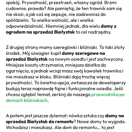
spokój. Prywatność, przestrzeń, własny ogród. Brzmi
cudownie, prawda? Ale pamiętaj, że ten trawnik sam się
nie skosi, a jak coś się zepsuje, nie zadzwonisz do
spółdzielni. To wielka wolność, ale i wielka
odpowiedzialność. Niemniej jednak, dla wielu
domy z
ogrodem na sprzedaż Białystok
to cel nadrzędny.
Z drugiej strony mamy szeregówki i bliźniaki. To taki złoty
środek. Mój szwagier kupił
domy szeregowe na
sprzedaż Białystok
na nowym osiedlu i jest zachwycony.
Mniejsze koszty utrzymania, mniejsza działka do
ogarnięcia, a jednak wciąż masz swój kawałek trawnika i
nie mieszkasz w bloku. Bliźniaki dają trochę więcej
prywatności. To świetna opcja, zwłaszcza że deweloperzy
budują teraz naprawdę fajne i funkcjonalne osiedla. Jeśli
chcesz zgłębić temat, zerknij do naszego
przewodnika po
domach bliźniakach
.
A potem jest jeszcze dylemat: nówka sztuka czy
domy na
sprzedaż Białystok do remontu
? Nowe domy to wygoda.
Wchodzisz i mieszkasz. Ale dom do remontu… to jest