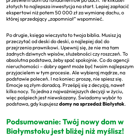
złotych to najlepsza inwestycja na start. Lepiej zapłacić
ekspertowi niż potem 50 000 zł za wymianę dachu, o
której sprzedający „zapomniał” wspomnieć.
Po drugie, księga wieczysta to twoja biblia. Musisz ją
przeczytać od deski do deski, a najlepiej dać do
przejrzenia prawnikowi. Upewnij się, że nie ma tam
żadnych dziwnych wpisów, służebności czy roszczeń. To
absolutna podstawa, żeby spać spokojnie. Co do agencji
nieruchomości – dobry agent może być twoim najlepszym
przyjacielem w tym procesie. Ale wybieraj mądrze, na
podstawie poleceń. I na koniec: proszę, nie spiesz się.
Emocje są złym doradcą. Prześpij się z decyzją, nawet
kilka nocy. To jedna z najważniejszych decyzji w życiu,
więc pośpiech jest niewskazany. Świadomy wybór to
podstawa, gdy kupujesz
domy na sprzedaż Białystok
.
Podsumowanie: Twój nowy dom w
Białymstoku jest bliżej niż myślisz!