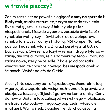
w trawie piszczy?
Zanim zaczniesz na poważnie oglądać
domy na sprzedaż
Białystok
, musisz zrozumieć, z czym masz do czynienia.
Rynek tutaj jest… ciekawy. Stabilny, ale pełen
niespodzianek. Masz do wyboru w zasadzie dwie ścieżki:
rynek pierwotny, czyli nówki sztuki od deweloperów, i
rynek wtórny, czyli domy z historią. Mój kumpel, Tomek,
postawił na rynek wtórny. Znalazł perełkę z lat 80. na
Bacieczkach. Owszem, włożył w remont drugie tyle, co w
zakup, ale dzisiaj mówi, że nie zamieniłby tego klimatu na
żadne nowe, sterylne osiedle. Z kolei ja od początku
wiedziałem, że chcę coś nowego, bez niespodzianek w
ścianach. Wybór należy do Ciebie.
A ceny? No cóż, ceny potrafią zaskoczyć. Generalnie idą
w górę, jak wszędzie, ale wciąż można znaleźć prawdziwe
okazje, zwłaszcza jeśli jesteś gotów na kompromisy. Ceny
domów w Białymstoku zależą od wszystkiego – lokalizacji,
metrażu, roku budowy i tego, czy poprzedni właściciel
miał gust. Warto śledzić ogólne trendy, chociażby na