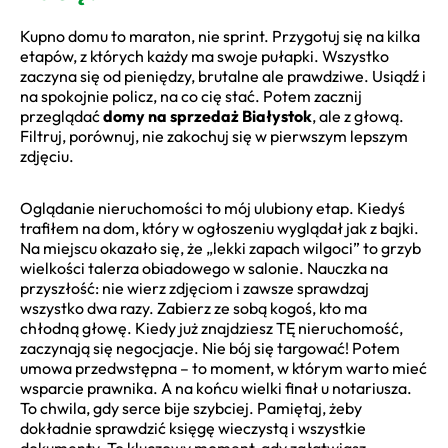
Kupno domu to maraton, nie sprint. Przygotuj się na kilka
etapów, z których każdy ma swoje pułapki. Wszystko
zaczyna się od pieniędzy, brutalne ale prawdziwe. Usiądź i
na spokojnie policz, na co cię stać. Potem zacznij
przeglądać
domy na sprzedaż Białystok
, ale z głową.
Filtruj, porównuj, nie zakochuj się w pierwszym lepszym
zdjęciu.
Oglądanie nieruchomości to mój ulubiony etap. Kiedyś
trafiłem na dom, który w ogłoszeniu wyglądał jak z bajki.
Na miejscu okazało się, że „lekki zapach wilgoci” to grzyb
wielkości talerza obiadowego w salonie. Nauczka na
przyszłość: nie wierz zdjęciom i zawsze sprawdzaj
wszystko dwa razy. Zabierz ze sobą kogoś, kto ma
chłodną głowę. Kiedy już znajdziesz TĘ nieruchomość,
zaczynają się negocjacje. Nie bój się targować! Potem
umowa przedwstępna – to moment, w którym warto mieć
wsparcie prawnika. A na końcu wielki finał u notariusza.
To chwila, gdy serce bije szybciej. Pamiętaj, żeby
dokładnie sprawdzić księgę wieczystą i wszystkie
dokumenty. To kluczowy moment, gdy załatwiasz