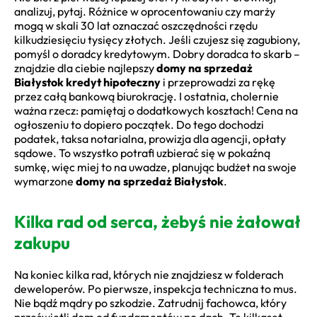
analizuj, pytaj. Różnice w oprocentowaniu czy marży
mogą w skali 30 lat oznaczać oszczędności rzędu
kilkudziesięciu tysięcy złotych. Jeśli czujesz się zagubiony,
pomyśl o doradcy kredytowym. Dobry doradca to skarb –
znajdzie dla ciebie najlepszy
domy na sprzedaż
Białystok kredyt hipoteczny
i przeprowadzi za rękę
przez całą bankową biurokrację. I ostatnia, cholernie
ważna rzecz: pamiętaj o dodatkowych kosztach! Cena na
ogłoszeniu to dopiero początek. Do tego dochodzi
podatek, taksa notarialna, prowizja dla agencji, opłaty
sądowe. To wszystko potrafi uzbierać się w pokaźną
sumkę, więc miej to na uwadze, planując budżet na swoje
wymarzone
domy na sprzedaż Białystok
.
Kilka rad od serca, żebyś nie żałował
zakupu
Na koniec kilka rad, których nie znajdziesz w folderach
deweloperów. Po pierwsze, inspekcja techniczna to mus.
Nie bądź mądry po szkodzie. Zatrudnij fachowca, który
prześwietli dom od fundamentów po dach. Te kilkaset