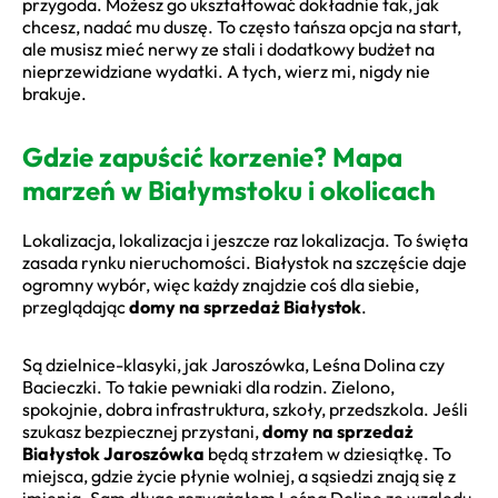
przygoda. Możesz go ukształtować dokładnie tak, jak
chcesz, nadać mu duszę. To często tańsza opcja na start,
ale musisz mieć nerwy ze stali i dodatkowy budżet na
nieprzewidziane wydatki. A tych, wierz mi, nigdy nie
brakuje.
Gdzie zapuścić korzenie? Mapa
marzeń w Białymstoku i okolicach
Lokalizacja, lokalizacja i jeszcze raz lokalizacja. To święta
zasada rynku nieruchomości. Białystok na szczęście daje
ogromny wybór, więc każdy znajdzie coś dla siebie,
przeglądając
domy na sprzedaż Białystok
.
Są dzielnice-klasyki, jak Jaroszówka, Leśna Dolina czy
Bacieczki. To takie pewniaki dla rodzin. Zielono,
spokojnie, dobra infrastruktura, szkoły, przedszkola. Jeśli
szukasz bezpiecznej przystani,
domy na sprzedaż
Białystok Jaroszówka
będą strzałem w dziesiątkę. To
miejsca, gdzie życie płynie wolniej, a sąsiedzi znają się z
imienia. Sam długo rozważałem Leśną Dolinę ze względu