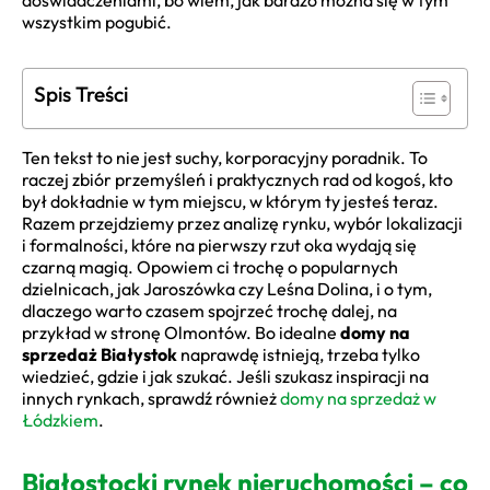
doświadczeniami, bo wiem, jak bardzo można się w tym
wszystkim pogubić.
Spis Treści
Ten tekst to nie jest suchy, korporacyjny poradnik. To
raczej zbiór przemyśleń i praktycznych rad od kogoś, kto
był dokładnie w tym miejscu, w którym ty jesteś teraz.
Razem przejdziemy przez analizę rynku, wybór lokalizacji
i formalności, które na pierwszy rzut oka wydają się
czarną magią. Opowiem ci trochę o popularnych
dzielnicach, jak Jaroszówka czy Leśna Dolina, i o tym,
dlaczego warto czasem spojrzeć trochę dalej, na
przykład w stronę Olmontów. Bo idealne
domy na
sprzedaż Białystok
naprawdę istnieją, trzeba tylko
wiedzieć, gdzie i jak szukać. Jeśli szukasz inspiracji na
innych rynkach, sprawdź również
domy na sprzedaż w
Łódzkiem
.
Białostocki rynek nieruchomości – co