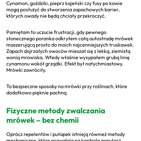
Cynamon, goździki, pieprz kajeński czy fusy po kawie
mogą posłużyć do stworzenia zapachowych barier,
których owady nie będą chciały przekroczyć.
Pamiętam to uczucie frustracji, gdy pewnego
słonecznego poranka odkryłem całą autostradę mrówek
maszerującą prosto do moich najcenniejszych truskawek.
Zapach dojrzałych owoców mieszał się z lekką, ziemistą
wonią mrowiska. Wtedy właśnie wysypałem grubą linię
cynamonu wokół grządki. Efekt był natychmiastowy.
Mrówki zawróciły.
To bezpieczne sposoby na mrówki przy roślinach, które
dodatkowo pięknie pachną.
Fizyczne metody zwalczania
mrówek – bez chemii
Oprócz repelentów i pułapek istnieją również metody
mechaniczne, które pozwalają na kontrolę populacji