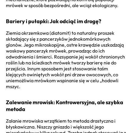
mrówek w sposób bezpośredni, ale wciąż ekologiczny.
Bariery i pułapki: Jak odciąć im drogę?
Ziemia okrzemkowa (diatomit) to naturalny proszek
składający się z pancerzyków jednokomórkowych
glonów. Jego mikroskopijne, ostre krawędzie uszkadzają
woskowy pancerzyk mrówek, prowadząc do ich
odwodnienia i śmierci. Rozsypanie jej wokół chronionych
roślin lub na ścieżkach mrówek tworzy barierę nie do
przejścia. Innym sposobem jest stosowanie taśm
klejących owiniętych wokół pni drzew owocowych, co
uniemożliwia mrówkom wspinanie się w celu „hodowli
mszyc.
Zalewanie mrowisk: Kontrowersyjna, ale szybka
metoda
Zalanie mrowiska wrzątkiem to metoda drastyczna i
błyskawiczna. Niszczy gniazdo i większość jego
mieszkańców w kilka sekund. Trzeba jednak stosować ją z