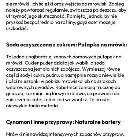
się mrówki, ich ścieżki oraz wejścia do mrowisk. Zabieg
należy powtarzać regularnie, zwłaszcza po deszczu, aby
utrzymać jego skuteczność. Pamiętaj jednak, by nie
pryskać bezpośrednio na rośliny, gdyż ocet może je
uszkodzić.
Soda oczyszczona z cukrem: Pułapka na mrówki
To jedna z najbardziej znanych domowych pułapek na
mrówki. Cukier puder działa jak wabik, a soda
oczyszczona jest dla nich zabójcza. Wymieszaj równe
części sody i cukru pudru, a następnie rozsyp niewielkie
ilości mieszanki w pobliżu mrowiska lub na szlakach
wędrownych owadów. Robotnice zaniosą truciznę do
gniazda, karmiąc nią larwy i królową, co prowadzi do
zniszczenia całej kolonii od wewnątrz. To prosta i
niezwykle tania metoda.
Cynamon i inne przyprawy: Naturalne bariery
Mrówki nienawidzą intensywnych zapachów przypraw.