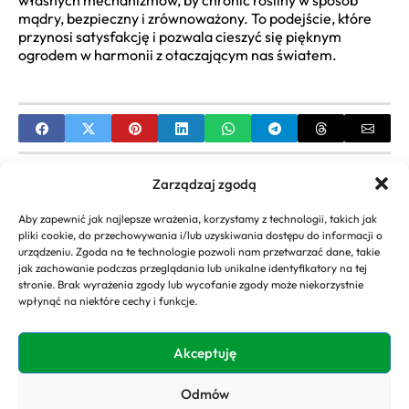
własnych mechanizmów, by chronić rośliny w sposób
mądry, bezpieczny i zrównoważony. To podejście, które
przynosi satysfakcję i pozwala cieszyć się pięknym
ogrodem w harmonii z otaczającym nas światem.
PREVIOUS
Zarządzaj zgodą
Ławki parkowe jako element małej architektury –
Aby zapewnić jak najlepsze wrażenia, korzystamy z technologii, takich jak
jak wpływają na komfort przestrzeni miejskiej?
pliki cookie, do przechowywania i/lub uzyskiwania dostępu do informacji o
urządzeniu. Zgoda na te technologie pozwoli nam przetwarzać dane, takie
NEXT
jak zachowanie podczas przeglądania lub unikalne identyfikatory na tej
stronie. Brak wyrażenia zgody lub wycofanie zgody może niekorzystnie
Kartki na dzień dobry z ogrodem marzeń: Pomysły
wpłynąć na niektóre cechy i funkcje.
i inspiracje
Akceptuję
Odmów
Copyright 2026. All rights