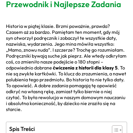
Przewodnik i Najlepsze Zadania
Historia w piątej klasie. Brzmi poważnie, prawda?
Czasem aż za bardzo. Pamiętam ten moment, gdy mój
syn otworzył podręcznik i zobaczył te wszystkie daty,
nazwiska, wydarzenia. Jego mina mówiła wszystko:
„Mamo, znowu nuda”. I szczerze? Trochę go rozumiałam.
Podręczniki bywają suche jak pieprz. Ale wtedy odkryłam
coś, co zmieniło nasze podejście o 180 stopni –
odpowiednio dobrane
ćwiczenia z historii dla klasy 5
. To
nie są zwykłe kartkówki. To klucz do zrozumienia, a nawet
polubienia tego przedmiotu. Bo historia to nie tylko daty.
To opowieść. A dobre zadania pomagają tę opowieść
odkryć na własną rękę, zamiast tylko biernie o niej
czytać. To była rewolucja w naszym domowym nauczaniu
i absolutna konieczność, by dziecko nie zraziło się na
starcie.
Spis Treści