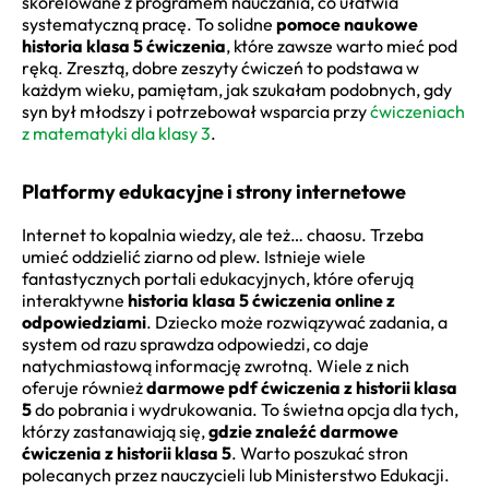
skorelowane z programem nauczania, co ułatwia
systematyczną pracę. To solidne
pomoce naukowe
historia klasa 5 ćwiczenia
, które zawsze warto mieć pod
ręką. Zresztą, dobre zeszyty ćwiczeń to podstawa w
każdym wieku, pamiętam, jak szukałam podobnych, gdy
syn był młodszy i potrzebował wsparcia przy
ćwiczeniach
z matematyki dla klasy 3
.
Platformy edukacyjne i strony internetowe
Internet to kopalnia wiedzy, ale też… chaosu. Trzeba
umieć oddzielić ziarno od plew. Istnieje wiele
fantastycznych portali edukacyjnych, które oferują
interaktywne
historia klasa 5 ćwiczenia online z
odpowiedziami
. Dziecko może rozwiązywać zadania, a
system od razu sprawdza odpowiedzi, co daje
natychmiastową informację zwrotną. Wiele z nich
oferuje również
darmowe pdf ćwiczenia z historii klasa
5
do pobrania i wydrukowania. To świetna opcja dla tych,
którzy zastanawiają się,
gdzie znaleźć darmowe
ćwiczenia z historii klasa 5
. Warto poszukać stron
polecanych przez nauczycieli lub Ministerstwo Edukacji.