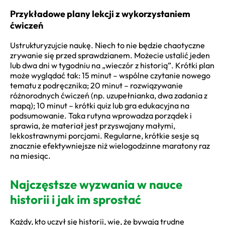
Przykładowe plany lekcji z wykorzystaniem
ćwiczeń
Ustrukturyzujcie naukę. Niech to nie będzie chaotyczne
zrywanie się przed sprawdzianem. Możecie ustalić jeden
lub dwa dni w tygodniu na „wieczór z historią”. Krótki plan
może wyglądać tak: 15 minut – wspólne czytanie nowego
tematu z podręcznika; 20 minut – rozwiązywanie
różnorodnych ćwiczeń (np. uzupełnianka, dwa zadania z
mapą); 10 minut – krótki quiz lub gra edukacyjna na
podsumowanie. Taka rutyna wprowadza porządek i
sprawia, że materiał jest przyswajany małymi,
lekkostrawnymi porcjami. Regularne, krótkie sesje są
znacznie efektywniejsze niż wielogodzinne maratony raz
na miesiąc.
Najczęstsze wyzwania w nauce
historii i jak im sprostać
Każdy, kto uczył się historii, wie, że bywają trudne