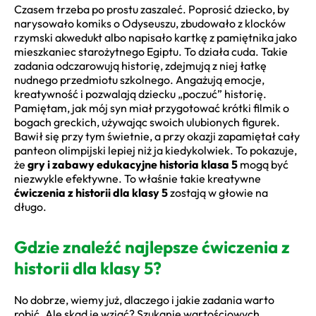
Czasem trzeba po prostu zaszaleć. Poprosić dziecko, by
narysowało komiks o Odyseuszu, zbudowało z klocków
rzymski akwedukt albo napisało kartkę z pamiętnika jako
mieszkaniec starożytnego Egiptu. To działa cuda. Takie
zadania odczarowują historię, zdejmują z niej łatkę
nudnego przedmiotu szkolnego. Angażują emocje,
kreatywność i pozwalają dziecku „poczuć” historię.
Pamiętam, jak mój syn miał przygotować krótki filmik o
bogach greckich, używając swoich ulubionych figurek.
Bawił się przy tym świetnie, a przy okazji zapamiętał cały
panteon olimpijski lepiej niż ja kiedykolwiek. To pokazuje,
że
gry i zabawy edukacyjne historia klasa 5
mogą być
niezwykle efektywne. To właśnie takie kreatywne
ćwiczenia z historii dla klasy 5
zostają w głowie na
długo.
Gdzie znaleźć najlepsze ćwiczenia z
historii dla klasy 5?
No dobrze, wiemy już, dlaczego i jakie zadania warto
robić. Ale skąd je wziąć? Szukanie wartościowych