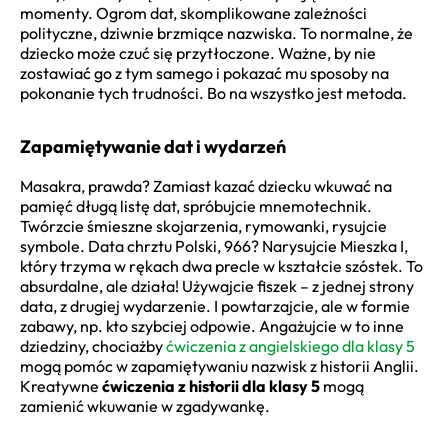
momenty. Ogrom dat, skomplikowane zależności
polityczne, dziwnie brzmiące nazwiska. To normalne, że
dziecko może czuć się przytłoczone. Ważne, by nie
zostawiać go z tym samego i pokazać mu sposoby na
pokonanie tych trudności. Bo na wszystko jest metoda.
Zapamiętywanie dat i wydarzeń
Masakra, prawda? Zamiast kazać dziecku wkuwać na
pamięć długą listę dat, spróbujcie mnemotechnik.
Twórzcie śmieszne skojarzenia, rymowanki, rysujcie
symbole. Data chrztu Polski, 966? Narysujcie Mieszka I,
który trzyma w rękach dwa precle w kształcie szóstek. To
absurdalne, ale działa! Używajcie fiszek – z jednej strony
data, z drugiej wydarzenie. I powtarzajcie, ale w formie
zabawy, np. kto szybciej odpowie. Angażujcie w to inne
dziedziny, chociażby
ćwiczenia z angielskiego dla klasy 5
mogą pomóc w zapamiętywaniu nazwisk z historii Anglii.
Kreatywne
ćwiczenia z historii dla klasy 5
mogą
zamienić wkuwanie w zgadywankę.