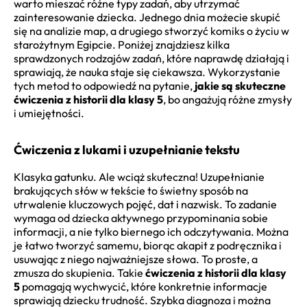
warto mieszać różne typy zadań, aby utrzymać
zainteresowanie dziecka. Jednego dnia możecie skupić
się na analizie map, a drugiego stworzyć komiks o życiu w
starożytnym Egipcie. Poniżej znajdziesz kilka
sprawdzonych rodzajów zadań, które naprawdę działają i
sprawiają, że nauka staje się ciekawsza. Wykorzystanie
tych metod to odpowiedź na pytanie,
jakie są skuteczne
ćwiczenia z historii dla klasy 5
, bo angażują różne zmysły
i umiejętności.
Ćwiczenia z lukami i uzupełnianie tekstu
Klasyka gatunku. Ale wciąż skuteczna! Uzupełnianie
brakujących słów w tekście to świetny sposób na
utrwalenie kluczowych pojęć, dat i nazwisk. To zadanie
wymaga od dziecka aktywnego przypominania sobie
informacji, a nie tylko biernego ich odczytywania. Można
je łatwo tworzyć samemu, biorąc akapit z podręcznika i
usuwając z niego najważniejsze słowa. To proste, a
zmusza do skupienia. Takie
ćwiczenia z historii dla klasy
5
pomagają wychwycić, które konkretnie informacje
sprawiają dziecku trudność. Szybka diagnoza i można