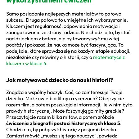
Samo posiadanie najlepszych materiałów to połowa
sukcesu. Druga połowa to umiejętne ich wykorzystanie.
Kluczem jest regularność, odpowiednia motywacja i
zaangażowanie ze strony rodzica. Nie chodzi o to, by stać
nad dzieckiem z batem, ale by towarzyszyć mu w tej
podróży i pokazać, że nauka może być fascynująca. To
podejście, które sprawdza się na każdym etapie edukacji,
niezależnie czy mówimy o historii, czy o
matematyce z
kluczem w klasie 4
.
Jak motywować dziecko do nauki historii?
Znajdźcie wspólny haczyk. Coś, co zainteresuje Twoje
dziecko. Może uwielbia filmy o rycerzach? Obejrzyjcie
razem film, a potem poszukajcie informacji, ile w nim było
prawdy historycznej. Może fascynują go mity greckie?
Przeczytajcie razem kilka mitów, a potem zróbcie
ćwiczenia z biografii postaci historycznych klasa 5
.
Chodzi o to, by połączyć historię z pasjami dziecka.
Zamiast mówić „musisz się tego nauczyć”, powiedz