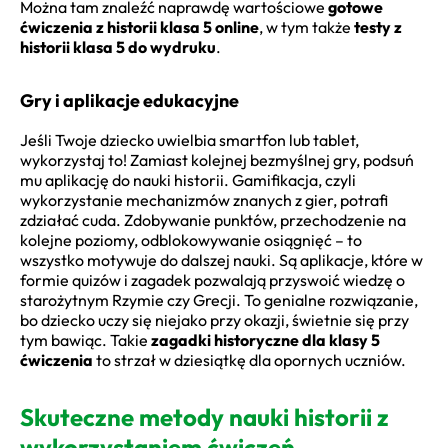
Można tam znaleźć naprawdę wartościowe
gotowe
ćwiczenia z historii klasa 5 online
, w tym także
testy z
historii klasa 5 do wydruku
.
Gry i aplikacje edukacyjne
Jeśli Twoje dziecko uwielbia smartfon lub tablet,
wykorzystaj to! Zamiast kolejnej bezmyślnej gry, podsuń
mu aplikację do nauki historii. Gamifikacja, czyli
wykorzystanie mechanizmów znanych z gier, potrafi
zdziałać cuda. Zdobywanie punktów, przechodzenie na
kolejne poziomy, odblokowywanie osiągnięć – to
wszystko motywuje do dalszej nauki. Są aplikacje, które w
formie quizów i zagadek pozwalają przyswoić wiedzę o
starożytnym Rzymie czy Grecji. To genialne rozwiązanie,
bo dziecko uczy się niejako przy okazji, świetnie się przy
tym bawiąc. Takie
zagadki historyczne dla klasy 5
ćwiczenia
to strzał w dziesiątkę dla opornych uczniów.
Skuteczne metody nauki historii z
wykorzystaniem ćwiczeń