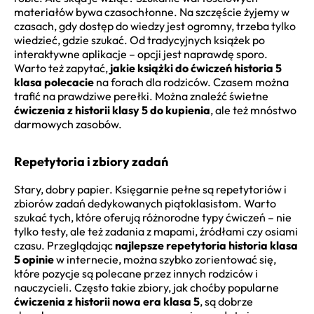
materiałów bywa czasochłonne. Na szczęście żyjemy w
czasach, gdy dostęp do wiedzy jest ogromny, trzeba tylko
wiedzieć, gdzie szukać. Od tradycyjnych książek po
interaktywne aplikacje – opcji jest naprawdę sporo.
Warto też zapytać,
jakie książki do ćwiczeń historia 5
klasa polecacie
na forach dla rodziców. Czasem można
trafić na prawdziwe perełki. Można znaleźć świetne
ćwiczenia z historii klasy 5 do kupienia
, ale też mnóstwo
darmowych zasobów.
Repetytoria i zbiory zadań
Stary, dobry papier. Księgarnie pełne są repetytoriów i
zbiorów zadań dedykowanych piątoklasistom. Warto
szukać tych, które oferują różnorodne typy ćwiczeń – nie
tylko testy, ale też zadania z mapami, źródłami czy osiami
czasu. Przeglądając
najlepsze repetytoria historia klasa
5 opinie
w internecie, można szybko zorientować się,
które pozycje są polecane przez innych rodziców i
nauczycieli. Często takie zbiory, jak choćby popularne
ćwiczenia z historii nowa era klasa 5
, są dobrze