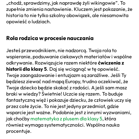
„chodź, sprawdzimy, jak naprawdę żyli wikingowie”. To
zupełnie zmienia nastawienie. Kluczem jest pokazanie, że
historia to nie tylko szkolny obowiązek, ale niesamowita
opowieść o ludziach.
Rola rodzica w procesie nauczania
Jesteś przewodnikiem, nie nadzorcą. Twoja rola to
wspieranie, podsuwanie ciekawych materiałów i wspólne
odkrywanie. Rozwiązujcie razem niektóre
ćwiczenia z
historii dla klasy 5
. Daj się wciągnąć w tę opowieść.
Twoje zaangażowanie i entuzjazm są zaraźliwe. Jeśli Ty
będziesz ziewać nad mapą Europy, trudno oczekiwać, że
Twoje dziecko będzie skakać z radości. A jeśli sam masz
braki w wiedzy? Świetnie! Uczcie się razem. To buduje
fantastyczną więź i pokazuje dziecku, że człowiek uczy się
przez całe życie. To nie jest jedyny przedmiot, gdzie
wsparcie jest ważne. Podobnie jest z innymi wyzwaniami,
jak choćby
matematyka z plusem dla klasy 5
, która
również wymaga systematyczności. Wspólna nauka
procentuje.