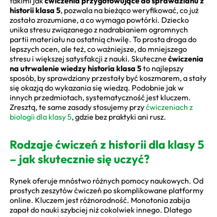
takimi jak
ćwiczenia przygotowujące do sprawdzianu z
historii klasa 5
, pozwala na bieżąco weryfikować, co już
zostało zrozumiane, a co wymaga powtórki. Dziecko
unika stresu związanego z nadrabianiem ogromnych
partii materiału na ostatnią chwilę. To prosta droga do
lepszych ocen, ale też, co ważniejsze, do mniejszego
stresu i większej satysfakcji z nauki. Skuteczne
ćwiczenia
na utrwalenie wiedzy historia klasa 5
to najlepszy
sposób, by sprawdziany przestały być koszmarem, a stały
się okazją do wykazania się wiedzą. Podobnie jak w
innych przedmiotach, systematyczność jest kluczem.
Zresztą, te same zasady stosujemy przy
ćwiczeniach z
biologii dla klasy 5
, gdzie bez praktyki ani rusz.
Rodzaje ćwiczeń z historii dla klasy 5
– jak skutecznie się uczyć?
Rynek oferuje mnóstwo różnych pomocy naukowych. Od
prostych zeszytów ćwiczeń po skomplikowane platformy
online. Kluczem jest różnorodność. Monotonia zabija
zapał do nauki szybciej niż cokolwiek innego. Dlatego