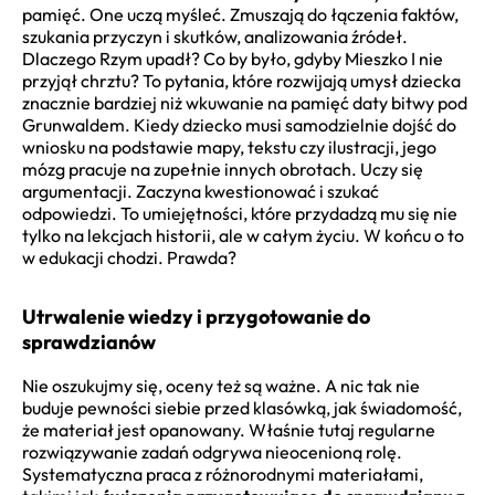
pamięć. One uczą myśleć. Zmuszają do łączenia faktów,
szukania przyczyn i skutków, analizowania źródeł.
Dlaczego Rzym upadł? Co by było, gdyby Mieszko I nie
przyjął chrztu? To pytania, które rozwijają umysł dziecka
znacznie bardziej niż wkuwanie na pamięć daty bitwy pod
Grunwaldem. Kiedy dziecko musi samodzielnie dojść do
wniosku na podstawie mapy, tekstu czy ilustracji, jego
mózg pracuje na zupełnie innych obrotach. Uczy się
argumentacji. Zaczyna kwestionować i szukać
odpowiedzi. To umiejętności, które przydadzą mu się nie
tylko na lekcjach historii, ale w całym życiu. W końcu o to
w edukacji chodzi. Prawda?
Utrwalenie wiedzy i przygotowanie do
sprawdzianów
Nie oszukujmy się, oceny też są ważne. A nic tak nie
buduje pewności siebie przed klasówką, jak świadomość,
że materiał jest opanowany. Właśnie tutaj regularne
rozwiązywanie zadań odgrywa nieocenioną rolę.
Systematyczna praca z różnorodnymi materiałami,