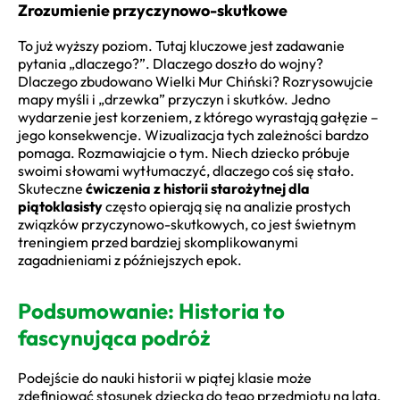
Zrozumienie przyczynowo-skutkowe
To już wyższy poziom. Tutaj kluczowe jest zadawanie
pytania „dlaczego?”. Dlaczego doszło do wojny?
Dlaczego zbudowano Wielki Mur Chiński? Rozrysowujcie
mapy myśli i „drzewka” przyczyn i skutków. Jedno
wydarzenie jest korzeniem, z którego wyrastają gałęzie –
jego konsekwencje. Wizualizacja tych zależności bardzo
pomaga. Rozmawiajcie o tym. Niech dziecko próbuje
swoimi słowami wytłumaczyć, dlaczego coś się stało.
Skuteczne
ćwiczenia z historii starożytnej dla
piątoklasisty
często opierają się na analizie prostych
związków przyczynowo-skutkowych, co jest świetnym
treningiem przed bardziej skomplikowanymi
zagadnieniami z późniejszych epok.
Podsumowanie: Historia to
fascynująca podróż
Podejście do nauki historii w piątej klasie może
zdefiniować stosunek dziecka do tego przedmiotu na lata.