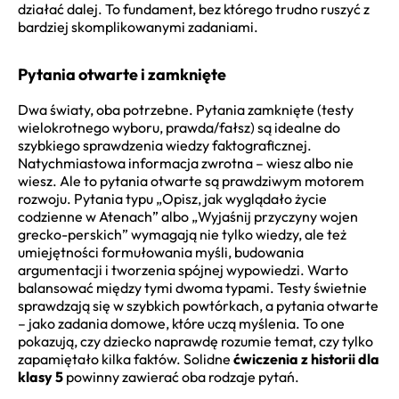
działać dalej. To fundament, bez którego trudno ruszyć z
bardziej skomplikowanymi zadaniami.
Pytania otwarte i zamknięte
Dwa światy, oba potrzebne. Pytania zamknięte (testy
wielokrotnego wyboru, prawda/fałsz) są idealne do
szybkiego sprawdzenia wiedzy faktograficznej.
Natychmiastowa informacja zwrotna – wiesz albo nie
wiesz. Ale to pytania otwarte są prawdziwym motorem
rozwoju. Pytania typu „Opisz, jak wyglądało życie
codzienne w Atenach” albo „Wyjaśnij przyczyny wojen
grecko-perskich” wymagają nie tylko wiedzy, ale też
umiejętności formułowania myśli, budowania
argumentacji i tworzenia spójnej wypowiedzi. Warto
balansować między tymi dwoma typami. Testy świetnie
sprawdzają się w szybkich powtórkach, a pytania otwarte
– jako zadania domowe, które uczą myślenia. To one
pokazują, czy dziecko naprawdę rozumie temat, czy tylko
zapamiętało kilka faktów. Solidne
ćwiczenia z historii dla
klasy 5
powinny zawierać oba rodzaje pytań.