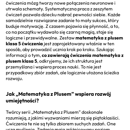
ćwiczenia mózg tworzy nowe połączenia neuronowe i
utrwala schematy. Systematyczna praca z zeszytem
ćwiczeń pozwala dziecku nabrać pewności siebie. Każde
samodzielnie rozwiązane zadanie to mały sukces, który
buduje motywację. Z czasem pojawia się płynność, a to,
co na początku wydawało się czarną magią, staje się
logiczne i przewidywalne. Zestaw
matematyka z plusem
klasa 5 ćwiczenia
jest zaprojektowany właśnie w ten
sposób, aby prowadzić ucznia krok po kroku. Szukając
informacji o tym,
co zawierają ćwiczenia matematyka z
plusem klasa 5
, odkryjemy, że ich struktura jest
przemyślana i wspiera proces nauki. To nie jest
przypadkowy zbiór zadań, ale logicznie ułożona ścieżka
rozwoju.
Jak „Matematyka z Plusem” wspiera rozwój
umiejętności?
Twórcy serii „Matematyka z Plusem” doskonale
rozumieją, z jakimi wyzwaniami mierzą się piątoklasiści.
Ćwiczenia te nie są tylko zbiorem suchych zadań. One
uczą myślenia. Zadania mają zróżnicowany poziom