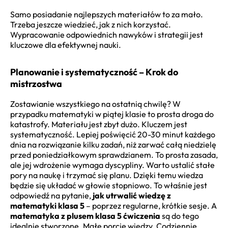
Samo posiadanie najlepszych materiałów to za mało.
Trzeba jeszcze wiedzieć, jak z nich korzystać.
Wypracowanie odpowiednich nawyków i strategii jest
kluczowe dla efektywnej nauki.
Planowanie i systematyczność – Krok do
mistrzostwa
Zostawianie wszystkiego na ostatnią chwilę? W
przypadku matematyki w piątej klasie to prosta droga do
katastrofy. Materiału jest zbyt dużo. Kluczem jest
systematyczność. Lepiej poświęcić 20-30 minut każdego
dnia na rozwiązanie kilku zadań, niż zarwać całą niedzielę
przed poniedziałkowym sprawdzianem. To prosta zasada,
ale jej wdrożenie wymaga dyscypliny. Warto ustalić stałe
pory na naukę i trzymać się planu. Dzięki temu wiedza
będzie się układać w głowie stopniowo. To właśnie jest
odpowiedź na pytanie,
jak utrwalić wiedzę z
matematyki klasa 5
– poprzez regularne, krótkie sesje. A
matematyka z plusem klasa 5 ćwiczenia
są do tego
idealnie stworzone. Małe porcje wiedzy. Codziennie.