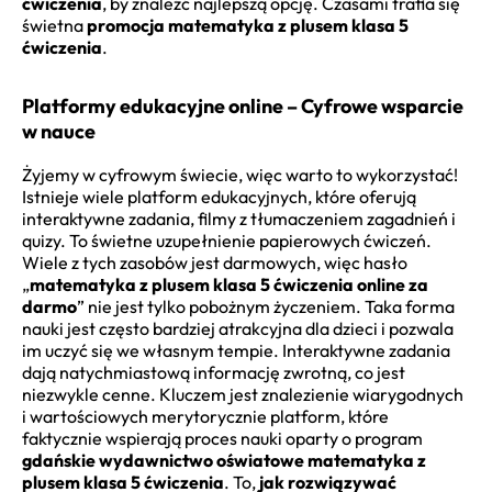
ćwiczenia
, by znaleźć najlepszą opcję. Czasami trafia się
świetna
promocja matematyka z plusem klasa 5
ćwiczenia
.
Platformy edukacyjne online – Cyfrowe wsparcie
w nauce
Żyjemy w cyfrowym świecie, więc warto to wykorzystać!
Istnieje wiele platform edukacyjnych, które oferują
interaktywne zadania, filmy z tłumaczeniem zagadnień i
quizy. To świetne uzupełnienie papierowych ćwiczeń.
Wiele z tych zasobów jest darmowych, więc hasło
„
matematyka z plusem klasa 5 ćwiczenia online za
darmo
” nie jest tylko pobożnym życzeniem. Taka forma
nauki jest często bardziej atrakcyjna dla dzieci i pozwala
im uczyć się we własnym tempie. Interaktywne zadania
dają natychmiastową informację zwrotną, co jest
niezwykle cenne. Kluczem jest znalezienie wiarygodnych
i wartościowych merytorycznie platform, które
faktycznie wspierają proces nauki oparty o program
gdańskie wydawnictwo oświatowe matematyka z
plusem klasa 5 ćwiczenia
. To,
jak rozwiązywać