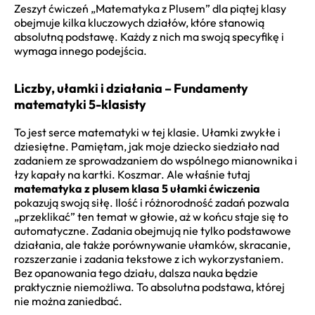
Zeszyt ćwiczeń „Matematyka z Plusem” dla piątej klasy
obejmuje kilka kluczowych działów, które stanowią
absolutną podstawę. Każdy z nich ma swoją specyfikę i
wymaga innego podejścia.
Liczby, ułamki i działania – Fundamenty
matematyki 5-klasisty
To jest serce matematyki w tej klasie. Ułamki zwykłe i
dziesiętne. Pamiętam, jak moje dziecko siedziało nad
zadaniem ze sprowadzaniem do wspólnego mianownika i
łzy kapały na kartki. Koszmar. Ale właśnie tutaj
matematyka z plusem klasa 5 ułamki ćwiczenia
pokazują swoją siłę. Ilość i różnorodność zadań pozwala
„przeklikać” ten temat w głowie, aż w końcu staje się to
automatyczne. Zadania obejmują nie tylko podstawowe
działania, ale także porównywanie ułamków, skracanie,
rozszerzanie i zadania tekstowe z ich wykorzystaniem.
Bez opanowania tego działu, dalsza nauka będzie
praktycznie niemożliwa. To absolutna podstawa, której
nie można zaniedbać.