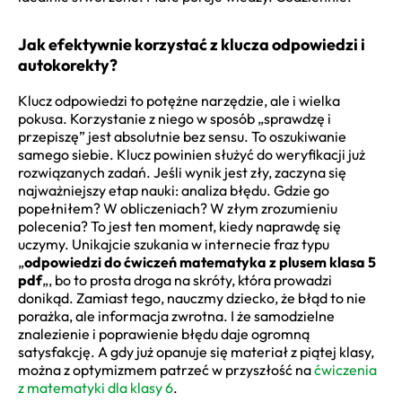
Jak efektywnie korzystać z klucza odpowiedzi i
autokorekty?
Klucz odpowiedzi to potężne narzędzie, ale i wielka
pokusa. Korzystanie z niego w sposób „sprawdzę i
przepiszę” jest absolutnie bez sensu. To oszukiwanie
samego siebie. Klucz powinien służyć do weryfikacji już
rozwiązanych zadań. Jeśli wynik jest zły, zaczyna się
najważniejszy etap nauki: analiza błędu. Gdzie go
popełniłem? W obliczeniach? W złym zrozumieniu
polecenia? To jest ten moment, kiedy naprawdę się
uczymy. Unikajcie szukania w internecie fraz typu
„
odpowiedzi do ćwiczeń matematyka z plusem klasa 5
pdf
„, bo to prosta droga na skróty, która prowadzi
donikąd. Zamiast tego, nauczmy dziecko, że błąd to nie
porażka, ale informacja zwrotna. I że samodzielne
znalezienie i poprawienie błędu daje ogromną
satysfakcję. A gdy już opanuje się materiał z piątej klasy,
można z optymizmem patrzeć w przyszłość na
ćwiczenia
z matematyki dla klasy 6
.