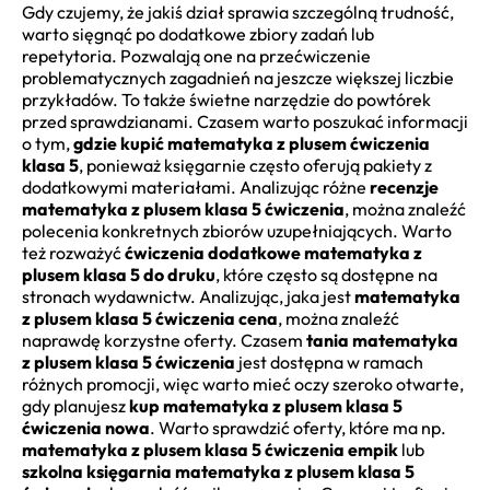
Gdy czujemy, że jakiś dział sprawia szczególną trudność,
warto sięgnąć po dodatkowe zbiory zadań lub
repetytoria. Pozwalają one na przećwiczenie
problematycznych zagadnień na jeszcze większej liczbie
przykładów. To także świetne narzędzie do powtórek
przed sprawdzianami. Czasem warto poszukać informacji
o tym,
gdzie kupić matematyka z plusem ćwiczenia
klasa 5
, ponieważ księgarnie często oferują pakiety z
dodatkowymi materiałami. Analizując różne
recenzje
matematyka z plusem klasa 5 ćwiczenia
, można znaleźć
polecenia konkretnych zbiorów uzupełniających. Warto
też rozważyć
ćwiczenia dodatkowe matematyka z
plusem klasa 5 do druku
, które często są dostępne na
stronach wydawnictw. Analizując, jaka jest
matematyka
z plusem klasa 5 ćwiczenia cena
, można znaleźć
naprawdę korzystne oferty. Czasem
tania matematyka
z plusem klasa 5 ćwiczenia
jest dostępna w ramach
różnych promocji, więc warto mieć oczy szeroko otwarte,
gdy planujesz
kup matematyka z plusem klasa 5
ćwiczenia nowa
. Warto sprawdzić oferty, które ma np.
matematyka z plusem klasa 5 ćwiczenia empik
lub
szkolna księgarnia matematyka z plusem klasa 5