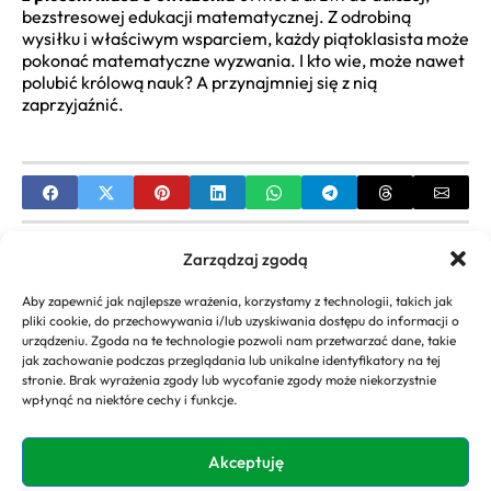
bezstresowej edukacji matematycznej. Z odrobiną
wysiłku i właściwym wsparciem, każdy piątoklasista może
pokonać matematyczne wyzwania. I kto wie, może nawet
polubić królową nauk? A przynajmniej się z nią
zaprzyjaźnić.
PREVIOUS
Zarządzaj zgodą
Odcienie Brązowych Włosów: Jak Wybrać Idealny
Aby zapewnić jak najlepsze wrażenia, korzystamy z technologii, takich jak
Kolor dla Siebie?
pliki cookie, do przechowywania i/lub uzyskiwania dostępu do informacji o
urządzeniu. Zgoda na te technologie pozwoli nam przetwarzać dane, takie
NEXT
jak zachowanie podczas przeglądania lub unikalne identyfikatory na tej
stronie. Brak wyrażenia zgody lub wycofanie zgody może niekorzystnie
Wiek Seleny Gomez: Ile lat ma ikona popkultury?
wpłynąć na niektóre cechy i funkcje.
Wszystko co musisz wiedzieć
Akceptuję