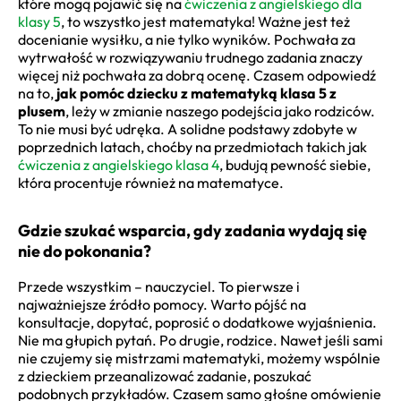
które mogą pojawić się na
ćwiczenia z angielskiego dla
klasy 5
, to wszystko jest matematyka! Ważne jest też
docenianie wysiłku, a nie tylko wyników. Pochwała za
wytrwałość w rozwiązywaniu trudnego zadania znaczy
więcej niż pochwała za dobrą ocenę. Czasem odpowiedź
na to,
jak pomóc dziecku z matematyką klasa 5 z
plusem
, leży w zmianie naszego podejścia jako rodziców.
To nie musi być udręka. A solidne podstawy zdobyte w
poprzednich latach, choćby na przedmiotach takich jak
ćwiczenia z angielskiego klasa 4
, budują pewność siebie,
która procentuje również na matematyce.
Gdzie szukać wsparcia, gdy zadania wydają się
nie do pokonania?
Przede wszystkim – nauczyciel. To pierwsze i
najważniejsze źródło pomocy. Warto pójść na
konsultacje, dopytać, poprosić o dodatkowe wyjaśnienia.
Nie ma głupich pytań. Po drugie, rodzice. Nawet jeśli sami
nie czujemy się mistrzami matematyki, możemy wspólnie
z dzieckiem przeanalizować zadanie, poszukać
podobnych przykładów. Czasem samo głośne omówienie