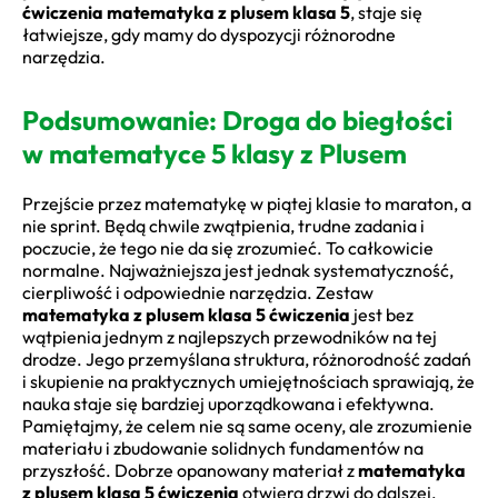
ćwiczenia matematyka z plusem klasa 5
, staje się
łatwiejsze, gdy mamy do dyspozycji różnorodne
narzędzia.
Podsumowanie: Droga do biegłości
w matematyce 5 klasy z Plusem
Przejście przez matematykę w piątej klasie to maraton, a
nie sprint. Będą chwile zwątpienia, trudne zadania i
poczucie, że tego nie da się zrozumieć. To całkowicie
normalne. Najważniejsza jest jednak systematyczność,
cierpliwość i odpowiednie narzędzia. Zestaw
matematyka z plusem klasa 5 ćwiczenia
jest bez
wątpienia jednym z najlepszych przewodników na tej
drodze. Jego przemyślana struktura, różnorodność zadań
i skupienie na praktycznych umiejętnościach sprawiają, że
nauka staje się bardziej uporządkowana i efektywna.
Pamiętajmy, że celem nie są same oceny, ale zrozumienie
materiału i zbudowanie solidnych fundamentów na
przyszłość. Dobrze opanowany materiał z
matematyka
z plusem klasa 5 ćwiczenia
otwiera drzwi do dalszej,