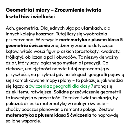
Geometria i miary – Zrozumienie świata
kształtów i wielkości
Ach, geometria. Dla jednych ulga po ułamkach, dla
innych kolejny koszmar. Tutaj liczy się wyobraźnia
przestrzenna. W zeszycie
matematyka z plusem klasa 5
geometria ćwiczenia
znajdziemy zadania dotyczące
kątów, właściwości figur płaskich (prostokąty, kwadraty,
trójkąty), obliczania pól i obwodów. To niezwykle ważny
dział, który uczy logicznego myślenia i precyzji. Co
ciekawe, umiejętności nabyte tutaj zaprocentują w
przyszłości, na przykład gdy na lekcjach geografii pojawią
się skomplikowane mapy i plany – to pokazuje, jak wiedza
się łączy, a
ćwiczenia z geografii dla klasy 7
staną się
dzięki temu łatwiejsze. Solidne przećwiczenie geometrii
to inwestycja w przyszłość. To także świetna okazja, by
pokazać dziecku matematykę w realnym świecie –
choćby podczas planowania remontu pokoju. Zestaw
matematyka z plusem klasa 5 ćwiczenia
to naprawdę
solidne wsparcie.