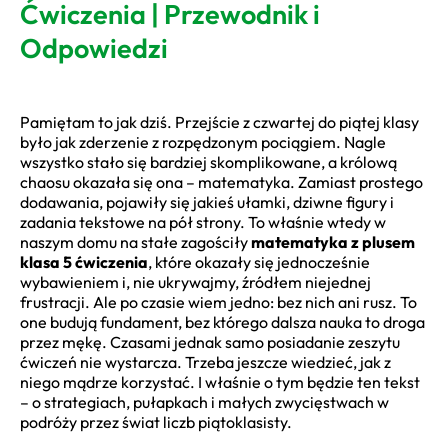
Ćwiczenia | Przewodnik i
Odpowiedzi
Pamiętam to jak dziś. Przejście z czwartej do piątej klasy
było jak zderzenie z rozpędzonym pociągiem. Nagle
wszystko stało się bardziej skomplikowane, a królową
chaosu okazała się ona – matematyka. Zamiast prostego
dodawania, pojawiły się jakieś ułamki, dziwne figury i
zadania tekstowe na pół strony. To właśnie wtedy w
naszym domu na stałe zagościły
matematyka z plusem
klasa 5 ćwiczenia
, które okazały się jednocześnie
wybawieniem i, nie ukrywajmy, źródłem niejednej
frustracji. Ale po czasie wiem jedno: bez nich ani rusz. To
one budują fundament, bez którego dalsza nauka to droga
przez mękę. Czasami jednak samo posiadanie zeszytu
ćwiczeń nie wystarcza. Trzeba jeszcze wiedzieć, jak z
niego mądrze korzystać. I właśnie o tym będzie ten tekst
– o strategiach, pułapkach i małych zwycięstwach w
podróży przez świat liczb piątoklasisty.