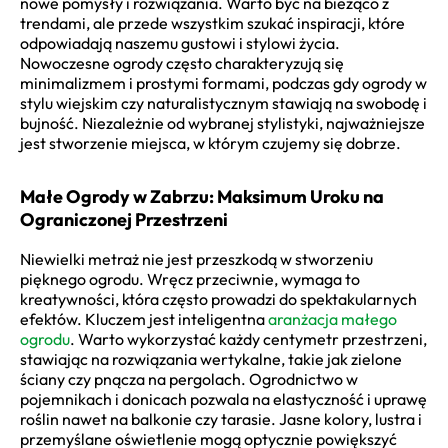
nowe pomysły i rozwiązania. Warto być na bieżąco z
trendami, ale przede wszystkim szukać inspiracji, które
odpowiadają naszemu gustowi i stylowi życia.
Nowoczesne ogrody często charakteryzują się
minimalizmem i prostymi formami, podczas gdy ogrody w
stylu wiejskim czy naturalistycznym stawiają na swobodę i
bujność. Niezależnie od wybranej stylistyki, najważniejsze
jest stworzenie miejsca, w którym czujemy się dobrze.
Małe Ogrody w Zabrzu: Maksimum Uroku na
Ograniczonej Przestrzeni
Niewielki metraż nie jest przeszkodą w stworzeniu
pięknego ogrodu. Wręcz przeciwnie, wymaga to
kreatywności, która często prowadzi do spektakularnych
efektów. Kluczem jest inteligentna
aranżacja małego
ogrodu
. Warto wykorzystać każdy centymetr przestrzeni,
stawiając na rozwiązania wertykalne, takie jak zielone
ściany czy pnącza na pergolach. Ogrodnictwo w
pojemnikach i donicach pozwala na elastyczność i uprawę
roślin nawet na balkonie czy tarasie. Jasne kolory, lustra i
przemyślane oświetlenie mogą optycznie powiększyć