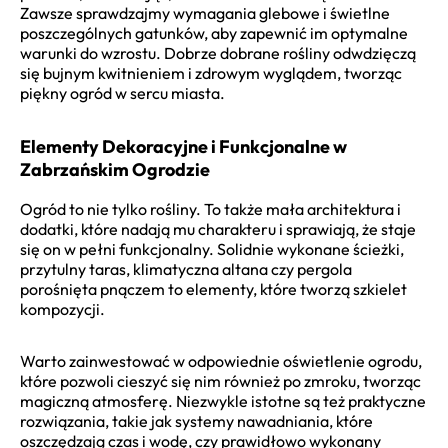
Zawsze sprawdzajmy wymagania glebowe i świetlne
poszczególnych gatunków, aby zapewnić im optymalne
warunki do wzrostu. Dobrze dobrane rośliny odwdzięczą
się bujnym kwitnieniem i zdrowym wyglądem, tworząc
piękny ogród w sercu miasta.
Elementy Dekoracyjne i Funkcjonalne w
Zabrzańskim Ogrodzie
Ogród to nie tylko rośliny. To także mała architektura i
dodatki, które nadają mu charakteru i sprawiają, że staje
się on w pełni funkcjonalny. Solidnie wykonane ścieżki,
przytulny taras, klimatyczna altana czy pergola
porośnięta pnączem to elementy, które tworzą szkielet
kompozycji.
Warto zainwestować w odpowiednie oświetlenie ogrodu,
które pozwoli cieszyć się nim również po zmroku, tworząc
magiczną atmosferę. Niezwykle istotne są też praktyczne
rozwiązania, takie jak systemy nawadniania, które
oszczędzają czas i wodę, czy prawidłowo wykonany