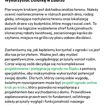
Wykorzystać Działkę w Zabrzu
Pierwszym krokiem jest dokładna analiza terenu. Należy
ocenić nasłonecznienie w różnych porach dnia, rodzaj
gleby, istniejące nachylenia terenu oraz lokalizację
dużych drzew czy budynków, które mogą rzucać cień. To
pozwoli na logiczne wydzielenie stref funkcjonalnych:
słonecznej rabaty kwiatowej, zacienionego kącika do
czytania, miejsca na grilla czy placu zabaw dla dzieci.
Zastanówmy się, jak będziemy korzystać z ogrodu i co jest
dla nas priorytetem. Ważne jest, aby myśleć
perspektywicznie, uwzględniając przyszły wzrost roślin.
Coraz więcej osób decyduje się na kompleksowe
projektowanie i pielęgnację ogrodu na Śląsku
z pomocą
specjalistów, aby maksymalnie wykorzystać potencjał
swojej działki. Dla tych, którzy cenią sobie wygodę,
świetnym rozwiązaniem może być
projekt ogrodu online
krok po kroku
, który pozwala na współpracę z
projektantem bez wychodzenia z domu. Prawidłowe
zaplanowanie przestrzeni to fundament, od którego
zależy przyszły wygląd i funkcjonalność naszego