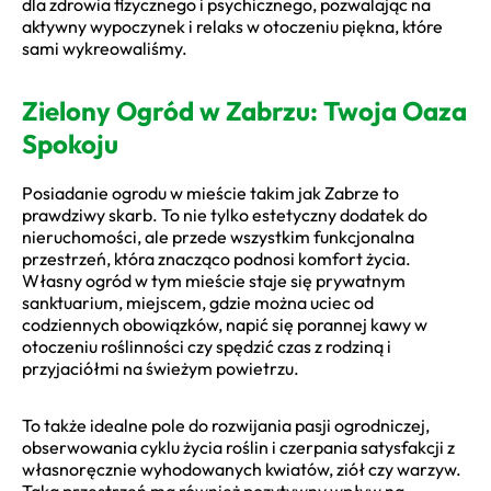
dla zdrowia fizycznego i psychicznego, pozwalając na
aktywny wypoczynek i relaks w otoczeniu piękna, które
sami wykreowaliśmy.
Zielony Ogród w Zabrzu: Twoja Oaza
Spokoju
Posiadanie ogrodu w mieście takim jak Zabrze to
prawdziwy skarb. To nie tylko estetyczny dodatek do
nieruchomości, ale przede wszystkim funkcjonalna
przestrzeń, która znacząco podnosi komfort życia.
Własny ogród w tym mieście staje się prywatnym
sanktuarium, miejscem, gdzie można uciec od
codziennych obowiązków, napić się porannej kawy w
otoczeniu roślinności czy spędzić czas z rodziną i
przyjaciółmi na świeżym powietrzu.
To także idealne pole do rozwijania pasji ogrodniczej,
obserwowania cyklu życia roślin i czerpania satysfakcji z
własnoręcznie wyhodowanych kwiatów, ziół czy warzyw.
Taka przestrzeń ma również pozytywny wpływ na