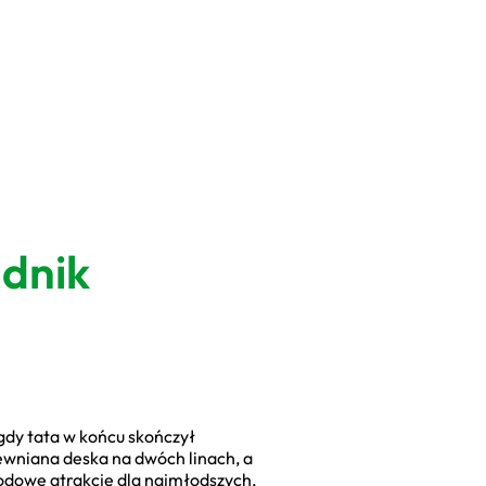
adnik
gdy tata w końcu skończył
wniana deska na dwóch linach, a
rodowe atrakcje dla najmłodszych,