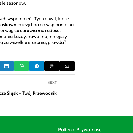
iele sezonów.
cych wspomnień. Tych chwil, które
iaskownica czy lina do wspinania na
erwuj, co sprawia mu radość, i
mienią każdy, nawet najmniejszy
ą za wszelkie starania, prawda?
NEXT
ze Śląsk – Twój Przewodnik
Polityka Prywatności