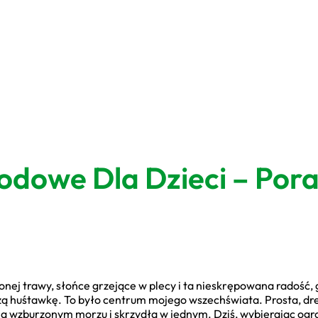
dowe Dla Dzieci – Por
onej trawy, słońce grzejące w plecy i ta nieskrępowana radość, 
 huśtawkę. To było centrum mojego wszechświata. Prosta, dre
na wzburzonym morzu i skrzydła w jednym. Dziś, wybierając og