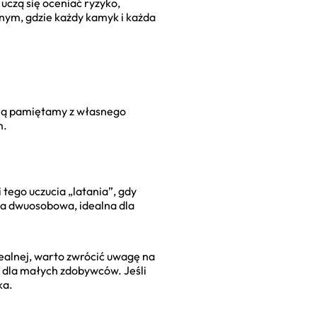
 uczą się oceniać ryzyko,
nym, gdzie każdy kamyk i każda
órą pamiętamy z własnego
m.
tego uczucia „latania”, gdy
ja dwuosobowa, idealna dla
idealnej, warto zwrócić uwagę na
e dla małych zdobywców. Jeśli
ka.