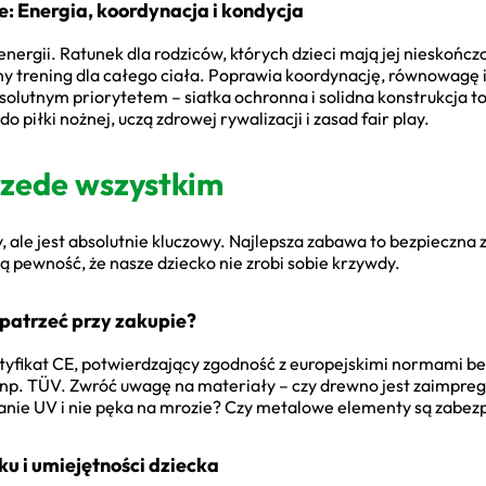
e: Energia, koordynacja i kondycja
ergii. Ratunek dla rodziców, których dzieci mają jej nieskończo
ny trening dla całego ciała. Poprawia koordynację, równowagę i
olutnym priorytetem – siatka ochronna i solidna konstrukcja to 
piłki nożnej, uczą zdrowej rywalizacji i zasad fair play.
zede wszystkim
 ale jest absolutnie kluczowy. Najlepsza zabawa to bezpieczna
pewność, że nasze dziecko nie zrobi sobie krzywdy.
 patrzeć przy zakupie?
tyfikat CE, potwierdzający zgodność z europejskimi normami bezp
 np. TÜV. Zwróć uwagę na materiały – czy drewno jest zaimpre
wanie UV i nie pęka na mrozie? Czy metalowe elementy są zabez
 i umiejętności dziecka