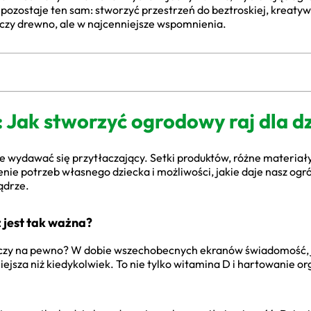
 pozostaje ten sam: stworzyć przestrzeń do beztroskiej, kreatywn
k czy drewno, ale w najcenniejsze wspomnienia.
: Jak stworzyć ogrodowy raj dla d
wydawać się przytłaczający. Setki produktów, różne materiały
ie potrzeb własnego dziecka i możliwości, jakie daje nasz ogród
ądrze.
jest tak ważna?
e czy na pewno? W dobie wszechobecnych ekranów świadomość, j
iejsza niż kiedykolwiek. To nie tylko witamina D i hartowanie 