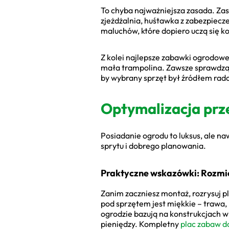
To chyba najważniejsza zasada. Zas
zjeżdżalnia, huśtawka z zabezpiecze
maluchów, które dopiero uczą się k
Z kolei najlepsze zabawki ogrodowe
mała trampolina. Zawsze sprawdzaj z
by wybrany sprzęt był źródłem rado
Optymalizacja przes
Posiadanie ogrodu to luksus, ale n
sprytu i dobrego planowania.
Praktyczne wskazówki: Rozmie
Zanim zaczniesz montaż, rozrysuj p
pod sprzętem jest miękkie – trawa,
ogrodzie bazują na konstrukcjach w
pieniędzy. Kompletny
plac zabaw d