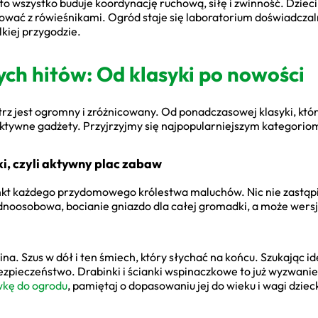
 to wszystko buduje koordynację ruchową, siłę i zwinność. Dzieci
ować z rówieśnikami. Ogród staje się laboratorium doświadczal
lkiej przygodzie.
ch hitów: Od klasyki po nowości
rz jest ogromny i zróżnicowany. Od ponadczasowej klasyki, kt
aktywne gadżety. Przyjrzyjmy się najpopularniejszym kategorio
ki, czyli aktywny plac zabaw
kt każdego przydomowego królestwa maluchów. Nic nie zastąpi 
ednoosobowa, bocianie gniazdo dla całej gromadki, a może wers
lina. Szus w dół i ten śmiech, który słychać na końcu. Szukając 
zpieczeństwo. Drabinki i ścianki wspinaczkowe to już wyzwani
wkę do ogrodu
, pamiętaj o dopasowaniu jej do wieku i wagi dziec