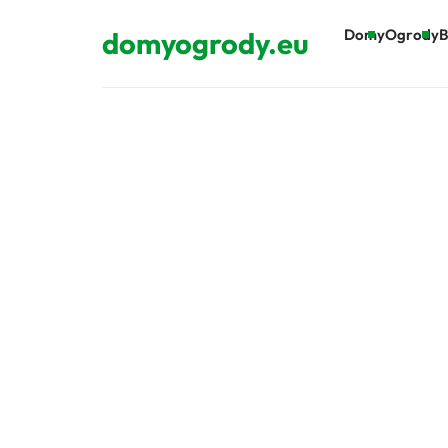
domyogrody.eu
Domy
Ogrody
B