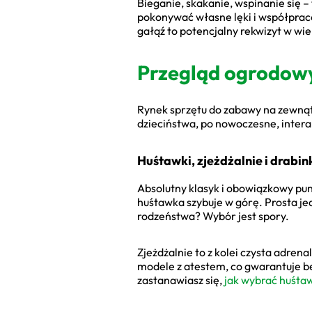
Bieganie, skakanie, wspinanie się –
pokonywać własne lęki i współprac
gałąź to potencjalny rekwizyt w wie
Przegląd ogrodowy
Rynek sprzętu do zabawy na zewnąt
dzieciństwa, po nowoczesne, inter
Huśtawki, zjeżdżalnie i drabin
Absolutny klasyk i obowiązkowy pun
huśtawka szybuje w górę. Prosta j
rodzeństwa? Wybór jest spory.
Zjeżdżalnie to z kolei czysta adrena
modele z atestem, co gwarantuje be
zastanawiasz się,
jak wybrać huśta