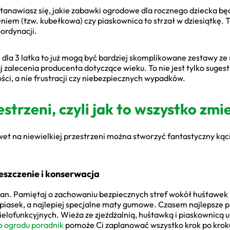
tanawiasz się, jakie zabawki ogrodowe dla rocznego dziecka będ
niem (tzw. kubełkowa) czy piaskownica to strzał w dziesiątkę. 
oordynacji.
 dla 3 latka to już mogą być bardziej skomplikowane zestawy z
alecenia producenta dotyczące wieku. To nie jest tylko sugesti
ści, a nie frustracji czy niebezpiecznych wypadków.
trzeni, czyli jak to wszystko zmi
awet na niewielkiej przestrzeni można stworzyć fantastyczny ką
szczenie i konserwacja
lan. Pamiętaj o zachowaniu bezpiecznych stref wokół huśtawek i 
 piasek, a najlepiej specjalne maty gumowe. Czasem najlepsze
ielofunkcyjnych. Wieża ze zjeżdżalnią, huśtawką i piaskownicą 
o ogrodu poradnik
pomoże Ci zaplanować wszystko krok po kroku