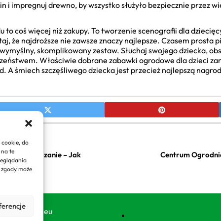
lin i impregnuj drewno, by wszystko służyło bezpiecznie przez w
to coś więcej niż zakupy. To tworzenie scenografii dla dziecię
taj, że najdroższe nie zawsze znaczy najlepsze. Czasem prosta p
ż wymyślny, skomplikowany zestaw. Słuchaj swojego dziecka, obs
eczeństwem. Właściwie dobrane zabawki ogrodowe dla dzieci za
. A śmiech szczęśliwego dziecka jest przecież najlepszą nagrod
 cookie, do
 na te
dnik i zwiedzanie – Jak
Centrum Ogrodnic
zeglądania
e zgody może
ferencje
y domyogrody.eu