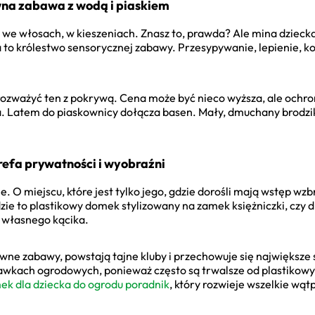
wna zabawa z wodą i piaskiem
, we włosach, w kieszeniach. Znasz to, prawda? Ale mina dziec
a to królestwo sensorycznej zabawy. Przesypywanie, lepienie, k
rozważyć ten z pokrywą. Cena może być nieco wyższa, ale ochr
ta. Latem do piaskownicy dołącza basen. Mały, dmuchany brodzik 
refa prywatności i wyobraźni
. O miejscu, które jest tylko jego, gdzie dorośli mają wstęp wz
ie to plastikowy domek stylizowany na zamek księżniczki, czy 
a własnego kącika.
tywne zabawy, powstają tajne kluby i przechowuje się największ
awkach ogrodowych, ponieważ często są trwalsze od plastiko
ek dla dziecka do ogrodu poradnik
, który rozwieje wszelkie wątp