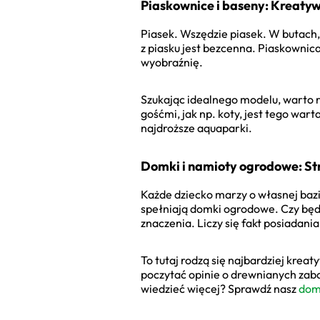
Piaskownice i baseny: Kreaty
Piasek. Wszędzie piasek. W butach
z piasku jest bezcenna. Piaskownic
wyobraźnię.
Szukając idealnego modelu, warto 
gośćmi, jak np. koty, jest tego war
najdroższe aquaparki.
Domki i namioty ogrodowe: St
Każde dziecko marzy o własnej bazie
spełniają domki ogrodowe. Czy będz
znaczenia. Liczy się fakt posiadani
To tutaj rodzą się najbardziej krea
poczytać opinie o drewnianych zab
wiedzieć więcej? Sprawdź nasz
dom