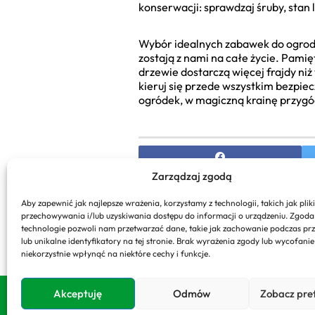
konserwacji: sprawdzaj śruby, stan 
Wybór idealnych zabawek do ogrodu 
zostają z nami na całe życie. Pamię
drzewie dostarczą więcej frajdy ni
kieruj się przede wszystkim bezpi
ogródek, w magiczną krainę przygód
Zarządzaj zgodą
PREVIOUS
Aby zapewnić jak najlepsze wrażenia, korzystamy z technologii, takich jak pliki
przechowywania i/lub uzyskiwania dostępu do informacji o urządzeniu. Zgoda
Ogrody Watykańskie przewo
technologie pozwoli nam przetwarzać dane, takie jak zachowanie podczas pr
zwiedzać?
lub unikalne identyfikatory na tej stronie. Brak wyrażenia zgody lub wycofani
niekorzystnie wpłynąć na niektóre cechy i funkcje.
Akceptuję
Odmów
Zobacz pre
Copyright 2026. All rights reserved powered b