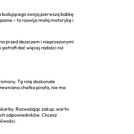
ka budującego swoją pierwszą babkę
opanie – to rozwija małą motorykę i
ona przed deszczem i nieproszonymi
potrafi dać więcej radości niż
broniony. Tę rolę doskonale
drewniana chatka pirata, nie ma
e skarby. Rozważając zakup, warto
wych odpowiedników. Chcesz
liwości.