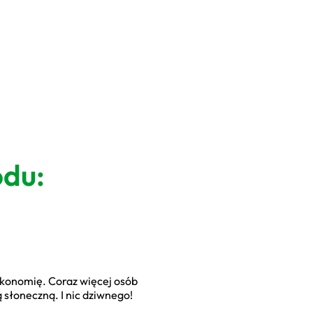
odu:
 ekonomię. Coraz więcej osób
 słoneczną. I nic dziwnego!