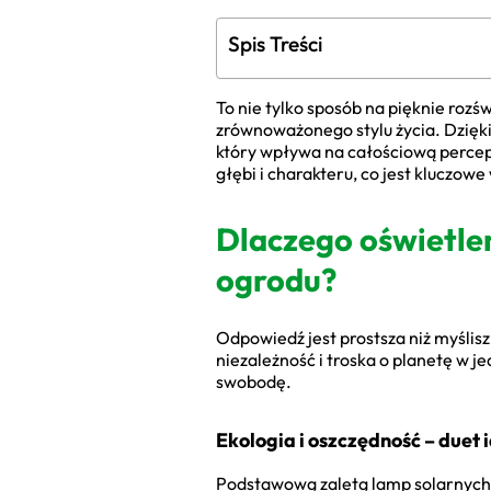
Spis Treści
To nie tylko sposób na pięknie rozś
zrównoważonego stylu życia. Dzię
który wpływa na całościową percep
głębi i charakteru, co jest kluczo
Dlaczego oświetlen
ogrodu?
Odpowiedź jest prostsza niż myślis
niezależność i troska o planetę w 
swobodę.
Ekologia i oszczędność – duet 
Podstawową zaletą lamp solarnych j