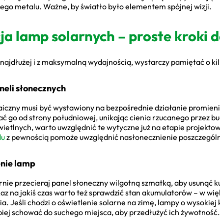
o metalu. Ważne, by światło było elementem spójnej wizji.
ja lamp solarnych – proste kroki d
k najdłużej i z maksymalną wydajnością, wystarczy pamiętać o ki
eli słonecznych
taiczny musi być wystawiony na bezpośrednie działanie promieni
zać go od strony południowej, unikając cienia rzucanego przez b
ietlnych, warto uwzględnić te wytyczne już na etapie projekto
du
z pewnością pomoże uwzględnić nasłonecznienie poszczególn
enie lamp
nie przecieraj panel słoneczny wilgotną szmatką, aby usunąć kur
z na jakiś czas warto też sprawdzić stan akumulatorów – w wię
a. Jeśli chodzi o oświetlenie solarne na zimę, lampy o wysokiej
iej schować do suchego miejsca, aby przedłużyć ich żywotność.