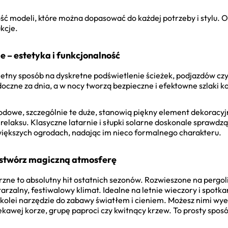
ć modeli, które można dopasować do każdej potrzeby i stylu. 
kcje.
e – estetyka i funkcjonalność
etny sposób na dyskretne podświetlenie ścieżek, podjazdów cz
doczne za dnia, a w nocy tworzą bezpieczne i efektowne szlaki 
rodowe, szczególnie te duże, stanowią piękny element dekoracyj
 relaksu. Klasyczne latarnie i słupki solarne doskonale sprawdz
większych ogrodach, nadając im nieco formalnego charakteru.
 – stwórz magiczną atmosferę
zne to absolutny hit ostatnich sezonów. Rozwieszone na pergol
arzalny, festiwalowy klimat. Idealne na letnie wieczory i spotka
 z kolei narzędzie do zabawy światłem i cieniem. Możesz nimi w
kawej korze, grupę paproci czy kwitnący krzew. To prosty sposó