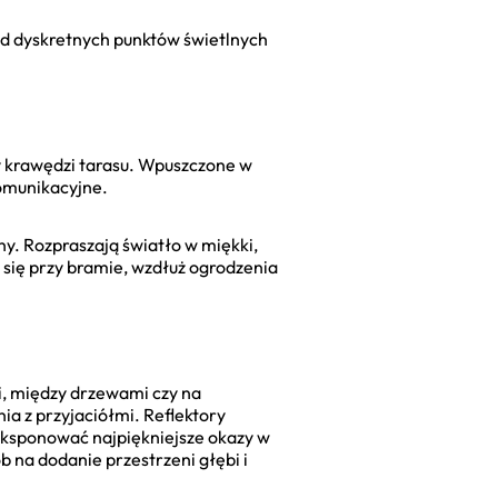
Od dyskretnych punktów świetlnych
y krawędzi tarasu. Wpuszczone w
komunikacyjne.
ny. Rozpraszają światło w miękki,
ą się przy bramie, wzdłuż ogrodzenia
i, między drzewami czy na
nia z przyjaciółmi. Reflektory
yeksponować najpiękniejsze okazy w
b na dodanie przestrzeni głębi i