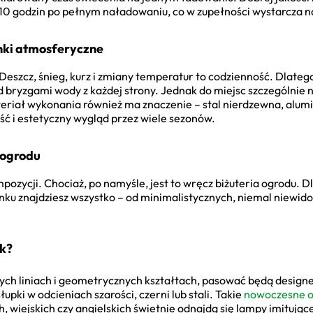
10 godzin po pełnym naładowaniu, co w zupełności wystarcza na
nki atmosferyczne
szcz, śnieg, kurz i zmiany temperatur to codzienność. Dlatego 
d bryzgami wody z każdej strony. Jednak do miejsc szczególnie 
ateriał wykonania również ma znaczenie – stal nierdzewna, alum
ć i estetyczny wygląd przez wiele sezonów.
 ogrodu
pozycji. Chociaż, po namyśle, jest to wręcz biżuteria ogrodu. D
ku znajdziesz wszystko – od minimalistycznych, niemal niewid
ok?
ch liniach i geometrycznych kształtach, pasować będą designe
łupki w odcieniach szarości, czerni lub stali. Takie
nowoczesne o
 wiejskich czy angielskich świetnie odnajdą się lampy imitujące