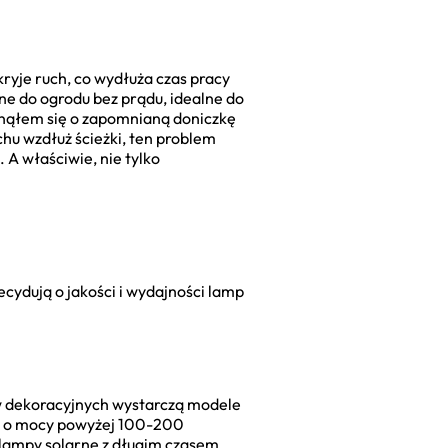
kryje ruch, co wydłuża czas pracy
rne do ogrodu bez prądu, idealne do
knąłem się o zapomnianą doniczkę
hu wzdłuż ścieżki, ten problem
 A właściwie, nie tylko
cydują o jakości i wydajności lamp
ów dekoracyjnych wystarczą modele
amp o mocy powyżej 100-200
 lampy solarne z długim czasem