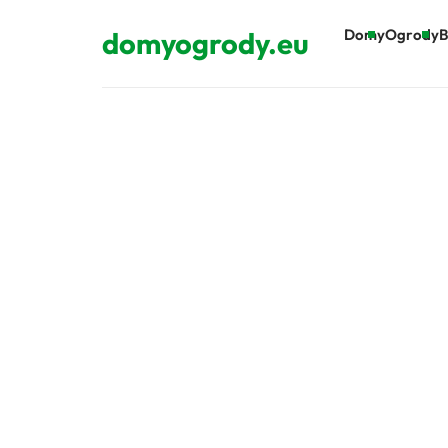
domyogrody.eu
Domy
Ogrody
B