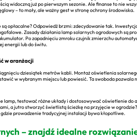
ością widoczną już po pierwszym sezonie. Ale finanse to nie wsz
węglowy – to mały, ale ważny gest w stronę ochrony środowiska.
e są opłacalne? Odpowiedź brzmi: zdecydowanie tak. Inwestycja
długofalowe. Zasady działania lamp solarnych ogrodowych są pros
kumulator. Po zapadnięciu zmroku czujnik zmierzchu automatyc
 energii lub do świtu.
ć w aranżacji
iągnięciu dziesiątek metrów kabli. Montaż oświetlenia solarnego
ostawić w wybranym miejscu lub powiesić. Ta swoboda pozwala 
 lamp, testować różne układy i dostosowywać oświetlenie do a
ami, a jutro stworzyć świetlistą ścieżkę na przyjęcie w ogrodzie
, gdzie prowadzenie tradycyjnej instalacji bywa kłopotliwe.
nych – znajdź idealne rozwiązani