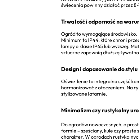
świecenia powinny działać przez 8-
Trwałość i odporność na waru
Ogród to wymagające środowisko. De
Minimum to IP44, które chroni prze
lampy o klasie IP65 lub wyższej. M
sztuczne zapewnią dłuższą żywotnoś
Design i dopasowanie do stylu
Oświetlenie to integralna część kom
harmonizować z otoczeniem. Na ryn
stylizowane latarnie.
Minimalizm czy rustykalny ur
Do ogrodów nowoczesnych, o prosty
formie – sześciany, kule czy proste s
charakter. W ogrodach rustykalnych,