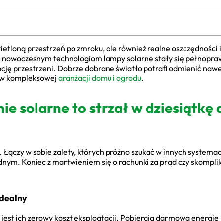
wietloną przestrzeń po zmroku, ale również realne oszczędności i
ki nowoczesnym technologiom lampy solarne stały się pełnop
cję przestrzeni. Dobrze dobrane światło potrafi odmienić nawe
we w kompleksowej
aranżacji domu i ogrodu
.
ie solarne to strzał w dziesiątkę
z. Łączy w sobie zalety, których próżno szukać w innych system
jednym. Koniec z martwieniem się o rachunki za prąd czy skomp
idealny
est ich zerowy koszt eksploatacji. Pobierają darmową energię p