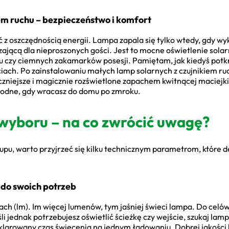
iem ruchu – bezpieczeństwo i komfort
 z oszczędnością energii. Lampa zapala się tylko wtedy, gdy wy
zającą dla nieproszonych gości. Jest to mocne oświetlenie sola
żu czy ciemnych zakamarków posesji. Pamiętam, jak kiedyś pot
ach. Po zainstalowaniu małych lamp solarnych z czujnikiem ruc
eczniejsze i magicznie rozświetlone zapachem kwitnącej maciejki.
ygodne, gdy wracasz do domu po zmroku.
wyboru – na co zwrócić uwagę?
pu, warto przyjrzeć się kilku technicznym parametrom, które de
 do swoich potrzeb
ach (lm). Im więcej lumenów, tym jaśniej świeci lampa. Do cel
śli jednak potrzebujesz oświetlić ścieżkę czy wejście, szukaj l
klarowany czas świecenia na jednym ładowaniu. Dobrej jakości