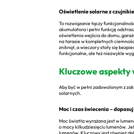
Oświetlenie solarne z czujnik
To rozwiązanie łączy funkcjonalność
akumulatora i pełni funkcję odstras
oświetlenia wejścia do domu, gara
na tarasie w kompletnych ciemności
zniknął, a wieczory stały się bezpi
funkcjonalne, ale też niezwykle w
Kluczowe aspekty 
Aby być w pełni zadowolonym z zaku
solarnych.
Moc i czas świecenia – dopasuj
Moc światła wyrażana jest w lumen
o mocy kilkudziesięciu lumenów. Je
lumenów. Kluczowy jest również de