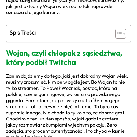
najbardziej charakterystycznych twórców, sprawdźmy,
jaki jest aktualny Wojan wiek i co to tak naprawdę
oznacza dla jego kariery.
Spis Treści
Wojan, czyli chłopak z sąsiedztwa,
który podbił Twitcha
Zanim dojdziemy do tego, jaki jest dokładny Wojan wiek,
musimy zrozumieć, kim on w ogóle jest. Bo Wojan to nie
tylko streamer. To Paweł Woźniak, postać, która na
polskiej scenie gamingowej wyrosła na prawdziwego
giganta. Pamiętam, jak pierwszy raz trafiłem na jego
streama z LoL-a, pewnie z pięć lat temu. To było coś
zupełnie innego. Nie chodziło tylko o to, że dobrze grał.
Chodziło o ten luz, ten sposób, w jaki gadał z czatem,
jakby rozmawiał z kumplami w jednym pokoju. Zero
zadęcia, sto procent autentyczności. I to chyba właśnie
tym kupił tysiące ludzi.