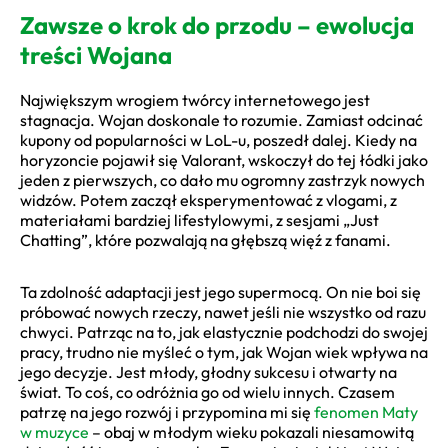
Zawsze o krok do przodu – ewolucja
treści Wojana
Największym wrogiem twórcy internetowego jest
stagnacja. Wojan doskonale to rozumie. Zamiast odcinać
kupony od popularności w LoL-u, poszedł dalej. Kiedy na
horyzoncie pojawił się Valorant, wskoczył do tej łódki jako
jeden z pierwszych, co dało mu ogromny zastrzyk nowych
widzów. Potem zaczął eksperymentować z vlogami, z
materiałami bardziej lifestylowymi, z sesjami „Just
Chatting”, które pozwalają na głębszą więź z fanami.
Ta zdolność adaptacji jest jego supermocą. On nie boi się
próbować nowych rzeczy, nawet jeśli nie wszystko od razu
chwyci. Patrząc na to, jak elastycznie podchodzi do swojej
pracy, trudno nie myśleć o tym, jak Wojan wiek wpływa na
jego decyzje. Jest młody, głodny sukcesu i otwarty na
świat. To coś, co odróżnia go od wielu innych. Czasem
patrzę na jego rozwój i przypomina mi się
fenomen Maty
w muzyce
– obaj w młodym wieku pokazali niesamowitą