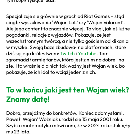
Specjalizuje się głównie w grach od Riot Games – stąd
ciągłe wyszukiwania 'Wojan LoL’ czy 'Wojan Valorant’.
Ale jego content to znacznie więcej. To vlogi, jakieś luźne
pogadanki, relacje z wyjazdów. Pokazuje, że jest
wszechstronnym twórcą, a nie tylko gościem od klikania
w myszkę. Swoją bazę zbudował na platformach, które
dziś są jego królestwem:
Twitch
i
YouTube
. Tam
zgromadził armię fanów, która jest z nim na dobre i na
złe. I to właśnie dla nich tak ważny jest Wojan wiek, bo
pokazuje, że ich idol to wciąż jeden z nich.
To w końcu jaki jest ten Wojan wiek?
Znamy datę!
Dobra, przejdźmy do konkretów. Koniec z domysłami.
Paweł 'Wojan’ Woźniak urodził się 15 maja 2001 roku.
Szybka matematyka mówi nam, że w 2024 roku stuknęły
mu 23 lata.