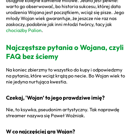
osiągnie kolejne kamienie milowe. Jedno jest pewne:
warto go obserwować, bo historia sukcesu, której data
urodzenia Wojana jest początkiem, wciąż się pisze. Jego
młody Wojan wiek gwarantuje, że jeszcze nie raz nas
zaskoczy, podobnie jak inni młodzi twórcy, tacy jak
chociażby Palion
.
Najczęstsze pytania o Wojana, czyli
FAQ bez ściemy
Na koniec zbierzmy to wszystko do kupy i odpowiedzmy
na pytania, które wciąż krążą po necie. Bo Wojan wiek to
nie jedyna nurtująca kwestia.
Czekaj, 'Wojan’ to jego prawdziwe imię?
Nie, to ksywka, pseudonim artystyczny. Tak naprawdę
streamer nazywa się Paweł Woźniak.
W co najczęściej gra Wojan?