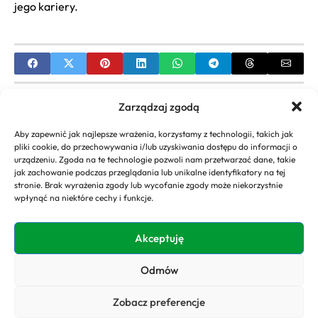
jego kariery.
PREVIOUS
Zarządzaj zgodą
Jak Zrobić Lekkie Fale na Włosach? Kompletny
Aby zapewnić jak najlepsze wrażenia, korzystamy z technologii, takich jak
Przewodnik i Triki Stylizacji
pliki cookie, do przechowywania i/lub uzyskiwania dostępu do informacji o
urządzeniu. Zgoda na te technologie pozwoli nam przetwarzać dane, takie
NEXT
jak zachowanie podczas przeglądania lub unikalne identyfikatory na tej
stronie. Brak wyrażenia zgody lub wycofanie zgody może niekorzystnie
Grzywka do Twarzy Kwadratowej: Idealne Cięcia i
wpłynąć na niektóre cechy i funkcje.
Stylizacje
Akceptuję
Odmów
Copyright 2026. All rights
Polityka
reserved powered by
Prywatności
Zobacz preferencje
domyogrody.eu