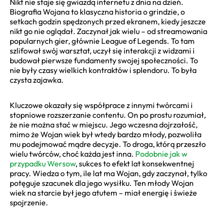
Nikt nie staje się gwiazdą internetu z dnia na dzień.
Biografia Wojana to klasyczna historia o grindzie, o
setkach godzin spędzonych przed ekranem, kiedy jeszcze
nikt go nie oglądał. Zaczynał jak wielu – od streamowania
popularnych gier, głównie League of Legends. To tam
szlifował swój warsztat, uczył się interakcji z widzami i
budował pierwsze fundamenty swojej społeczności. To
nie były czasy wielkich kontraktów i splendoru. To była
czysta zajawka.
Kluczowe okazały się współprace z innymi twórcami i
stopniowe rozszerzanie contentu. On po prostu rozumiał,
że nie można stać w miejscu. Jego wczesna dojrzałość,
mimo że Wojan wiek był wtedy bardzo młody, pozwoliła
mu podejmować mądre decyzje. To droga, którą przeszło
wielu twórców, choć każda jest inna.
Podobnie jak w
przypadku Wersow
, sukces to efekt lat konsekwentnej
pracy. Wiedza o tym, ile lat ma Wojan, gdy zaczynał, tylko
potęguje szacunek dla jego wysiłku. Ten młody Wojan
wiek na starcie był jego atutem – miał energię i świeże
spojrzenie.