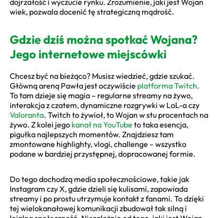
dojrzałość i wyczucie rynku. Zrozumienie, jaki jest Wojan
wiek, pozwala docenić tę strategiczną mądrość.
Gdzie dziś można spotkać Wojana?
Jego internetowe miejscówki
Chcesz być na bieżąco? Musisz wiedzieć, gdzie szukać.
Główną areną Pawła jest oczywiście
platforma Twitch
.
To tam dzieje się magia – regularne streamy na żywo,
interakcja z czatem, dynamiczne rozgrywki w LoL-a czy
Valoranta
. Twitch to żywioł, to Wojan w stu procentach na
żywo. Z kolei jego
kanał na YouTube
to taka esencja,
pigułka najlepszych momentów. Znajdziesz tam
zmontowane highlighty, vlogi, challenge – wszystko
podane w bardziej przystępnej, dopracowanej formie.
Do tego dochodzą media społecznościowe, takie jak
Instagram czy X, gdzie dzieli się kulisami, zapowiada
streamy i po prostu utrzymuje kontakt z fanami. To dzięki
tej wielokanałowej komunikacji zbudował tak silną i
lojalną społeczność. Niezależnie od tego, jaki jest Wojan