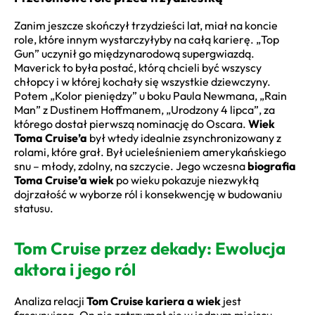
Zanim jeszcze skończył trzydzieści lat, miał na koncie
role, które innym wystarczyłyby na całą karierę. „Top
Gun” uczynił go międzynarodową supergwiazdą.
Maverick to była postać, którą chcieli być wszyscy
chłopcy i w której kochały się wszystkie dziewczyny.
Potem „Kolor pieniędzy” u boku Paula Newmana, „Rain
Man” z Dustinem Hoffmanem, „Urodzony 4 lipca”, za
którego dostał pierwszą nominację do Oscara.
Wiek
Toma Cruise’a
był wtedy idealnie zsynchronizowany z
rolami, które grał. Był ucieleśnieniem amerykańskiego
snu – młody, zdolny, na szczycie. Jego wczesna
biografia
Toma Cruise’a wiek
po wieku pokazuje niezwykłą
dojrzałość w wyborze ról i konsekwencję w budowaniu
statusu.
Tom Cruise przez dekady: Ewolucja
aktora i jego ról
Analiza relacji
Tom Cruise kariera a wiek
jest
fascynująca. On nie zatrzymał się w jednym miejscu.