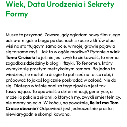
Wiek, Data Urodzenia i Sekrety
Formy
Muszę to przyznać. Zawsze, gdy oglądam nowy film z jego
udziałem, gdzie biega po dachach, skacze z klifów albo
wisi na startującym samolocie, w mojej głowie pojawia
się ta sama myśl. Jak to w ogóle możliwe? Pytanie o
wiek
Toma Cruise’a
to już nie jest zwykła ciekawość, to niemal
zagadka z dziedziny biologii i fizyki. To fenomen, który
wymyka się prostym metrykalnym ramom. Bo jedno to
wiedzieć, ile ma lat, a drugie to patrzeć na to, co robi, i
próbować to jakoś logicznie poskładać w całość. Nie da
się. Dlatego właśnie analiza tego zjawiska jest tak
fascynująca. To opowieść o determinacji, genetyce, a
może i o pakcie z siłami, o których my, zwykli śmiertelnicy,
nie mamy pojęcia. W końcu, na poważnie,
ile lat ma Tom
Cruise obecnie
? Odpowiedź jest jednocześnie prosta i
niewiarygodnie skomplikowana.