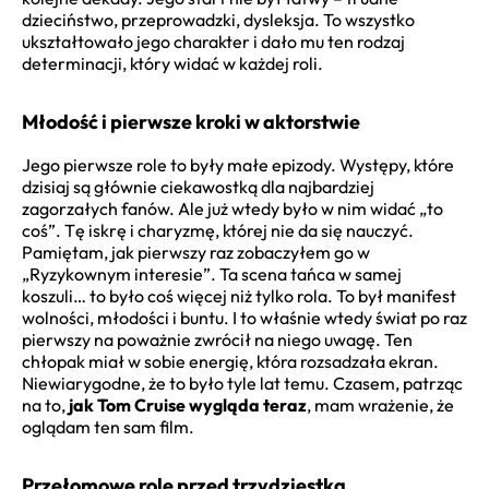
dzieciństwo, przeprowadzki, dysleksja. To wszystko
ukształtowało jego charakter i dało mu ten rodzaj
determinacji, który widać w każdej roli.
Młodość i pierwsze kroki w aktorstwie
Jego pierwsze role to były małe epizody. Występy, które
dzisiaj są głównie ciekawostką dla najbardziej
zagorzałych fanów. Ale już wtedy było w nim widać „to
coś”. Tę iskrę i charyzmę, której nie da się nauczyć.
Pamiętam, jak pierwszy raz zobaczyłem go w
„Ryzykownym interesie”. Ta scena tańca w samej
koszuli… to było coś więcej niż tylko rola. To był manifest
wolności, młodości i buntu. I to właśnie wtedy świat po raz
pierwszy na poważnie zwrócił na niego uwagę. Ten
chłopak miał w sobie energię, która rozsadzała ekran.
Niewiarygodne, że to było tyle lat temu. Czasem, patrząc
na to,
jak Tom Cruise wygląda teraz
, mam wrażenie, że
oglądam ten sam film.
Przełomowe role przed trzydziestką