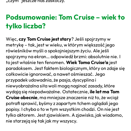
„czym” jeszcze nas zaskoczy.
Podsumowanie: Tom Cruise – wiek to
tylko liczba?
Więc,
czy Tom Cruise jest stary
? Jeśli spojrzymy w
metrykę – tak, jest w wieku, w którym większość jego
rówieśników myśli o spokojniejszym życiu. Ale jeśli
spojrzymy na ekran… odpowiedź brzmi: absolutnie nie. I
to jest właśnie ten fenomen.
Wiek Toma Cruise’a
jest
paradoksem. Jest faktem biologicznym, który on zdaje się
całkowicie ignorować, a nawet ośmieszać. Jego
przypadek udowadnia, że pasja, dyscyplina i
niewyobrażalna siła woli mogą naginać zasady, które
wydają się niepodważalne. Ostatecznie,
ile lat ma Tom
Cruise obecnie
, ma mniejsze znaczenie niż to, że wciąż
potrafi sprawić, byśmy z zapartym tchem oglądali jego
popisy. I chyba o to w tym wszystkim chodzi. On nie jest
tylko aktorem. Jest zjawiskiem. A zjawiska, jak wiadomo,
nie starzeją się tak jak my wszyscy.