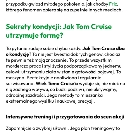
przypadku gwiazd młodego pokolenia, jak choćby
Friz
,
którego fenomen opiera się na zupełnie innych mediach.
Sekrety kondycji: Jak Tom Cruise
utrzymuje formę?
To pytanie zadaje sobie chyba każdy.
Jak Tom Cruise dba
o kondycję
? To nie jest kwestia dobrych genów, chociaż
te pewnie też mają znaczenie. To przede wszystkim
mordercza praca i styl życia podporządkowany jednemu
celowi: utrzymaniu ciała w stanie gotowości bojowej. To
maszyna. Perfekcyjnie naoliwiona i regularnie
serwisowana.
Wiek Toma Cruise’a
wydaje się nie mieć na
nią żadnego wpływu, co budzi podziw i, nie ukrywajmy,
odrobinę zazdrości. Jego metody to mieszanka
ekstremalnego wysiłku i naukowej precyzji.
Intensywne treningi i przygotowania do scen akcji
Zapomnijcie o zwykłej siłowni. Jego plan treningowy to