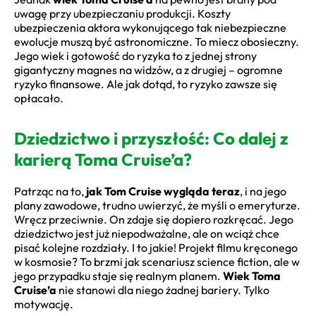
uwagę przy ubezpieczaniu produkcji. Koszty
ubezpieczenia aktora wykonującego tak niebezpieczne
ewolucje muszą być astronomiczne. To miecz obosieczny.
Jego wiek i gotowość do ryzyka to z jednej strony
gigantyczny magnes na widzów, a z drugiej – ogromne
ryzyko finansowe. Ale jak dotąd, to ryzyko zawsze się
opłacało.
Dziedzictwo i przyszłość: Co dalej z
karierą Toma Cruise’a?
Patrząc na to,
jak Tom Cruise wygląda teraz
, i na jego
plany zawodowe, trudno uwierzyć, że myśli o emeryturze.
Wręcz przeciwnie. On zdaje się dopiero rozkręcać. Jego
dziedzictwo jest już niepodważalne, ale on wciąż chce
pisać kolejne rozdziały. I to jakie! Projekt filmu kręconego
w kosmosie? To brzmi jak scenariusz science fiction, ale w
jego przypadku staje się realnym planem.
Wiek Toma
Cruise’a
nie stanowi dla niego żadnej bariery. Tylko
motywację.