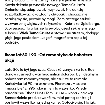
Każda dekada przynosiła nowego Toma Cruise’a.
Zmieniał się, adaptował, ryzykował. Nie dał się
zaszufladkować jako „ładny chłopak”, chociaż, nie
oszukujmy się, pewnie by mógł. Zamiast tego szukał
wyzwań u największych reżyserów – Kubricka, Spielberga,
Scorsesego. To właśnie ta ewolucja jest sekretem jego
sukcesu.
Wiek Toma Cruise’a
stawał się atutem, dodając
głębi jego postaciom. Jego filmografia to zapis tej
podróży.
Ikona lat 80. i 90.: Od romantyka do bohatera
akcji
Lata 80. to był jego czas. Czas skórzanych kurtek, Ray-
Banów i uśmiechu wartego milion dolarów. Był idealnym
bohaterem romantycznym, ale czuł, że to za mało.
Końcówka lat 90. to przełom. Pierwsza „Mission:
Impossible” z 1996 roku zmieniła wszystko. Wtedy
narodził się Ethan Hunt i Tom Cruise – ikona kina akcji.
Samodzielnie produkował film, miał pełną kontrolę i
postawił wszystko na jedną kartę. Opłaciło się. I to jak.