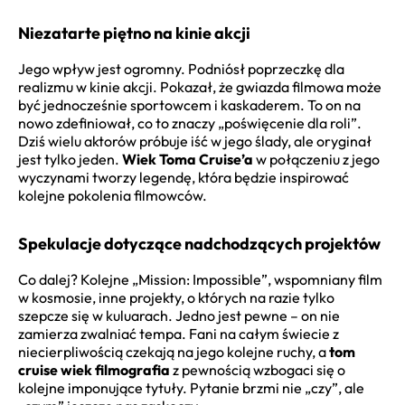
Niezatarte piętno na kinie akcji
Jego wpływ jest ogromny. Podniósł poprzeczkę dla
realizmu w kinie akcji. Pokazał, że gwiazda filmowa może
być jednocześnie sportowcem i kaskaderem. To on na
nowo zdefiniował, co to znaczy „poświęcenie dla roli”.
Dziś wielu aktorów próbuje iść w jego ślady, ale oryginał
jest tylko jeden.
Wiek Toma Cruise’a
w połączeniu z jego
wyczynami tworzy legendę, która będzie inspirować
kolejne pokolenia filmowców.
Spekulacje dotyczące nadchodzących projektów
Co dalej? Kolejne „Mission: Impossible”, wspomniany film
w kosmosie, inne projekty, o których na razie tylko
szepcze się w kuluarach. Jedno jest pewne – on nie
zamierza zwalniać tempa. Fani na całym świecie z
niecierpliwością czekają na jego kolejne ruchy, a
tom
cruise wiek filmografia
z pewnością wzbogaci się o
kolejne imponujące tytuły. Pytanie brzmi nie „czy”, ale