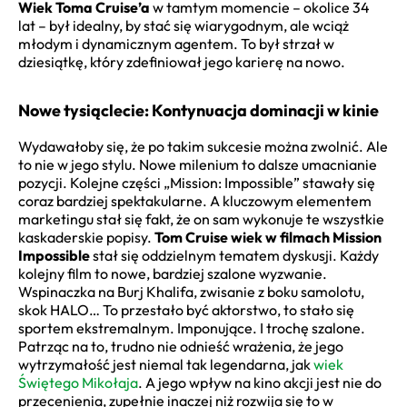
Wiek Toma Cruise’a
w tamtym momencie – okolice 34
lat – był idealny, by stać się wiarygodnym, ale wciąż
młodym i dynamicznym agentem. To był strzał w
dziesiątkę, który zdefiniował jego karierę na nowo.
Nowe tysiąclecie: Kontynuacja dominacji w kinie
Wydawałoby się, że po takim sukcesie można zwolnić. Ale
to nie w jego stylu. Nowe milenium to dalsze umacnianie
pozycji. Kolejne części „Mission: Impossible” stawały się
coraz bardziej spektakularne. A kluczowym elementem
marketingu stał się fakt, że on sam wykonuje te wszystkie
kaskaderskie popisy.
Tom Cruise wiek w filmach Mission
Impossible
stał się oddzielnym tematem dyskusji. Każdy
kolejny film to nowe, bardziej szalone wyzwanie.
Wspinaczka na Burj Khalifa, zwisanie z boku samolotu,
skok HALO… To przestało być aktorstwo, to stało się
sportem ekstremalnym. Imponujące. I trochę szalone.
Patrząc na to, trudno nie odnieść wrażenia, że jego
wytrzymałość jest niemal tak legendarna, jak
wiek
Świętego Mikołaja
. A jego wpływ na kino akcji jest nie do
przecenienia, zupełnie inaczej niż rozwija się to w