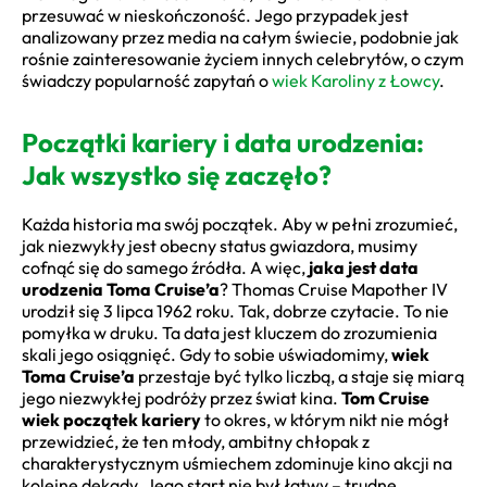
przesuwać w nieskończoność. Jego przypadek jest
analizowany przez media na całym świecie, podobnie jak
rośnie zainteresowanie życiem innych celebrytów, o czym
świadczy popularność zapytań o
wiek Karoliny z Łowcy
.
Początki kariery i data urodzenia:
Jak wszystko się zaczęło?
Każda historia ma swój początek. Aby w pełni zrozumieć,
jak niezwykły jest obecny status gwiazdora, musimy
cofnąć się do samego źródła. A więc,
jaka jest data
urodzenia Toma Cruise’a
? Thomas Cruise Mapother IV
urodził się 3 lipca 1962 roku. Tak, dobrze czytacie. To nie
pomyłka w druku. Ta data jest kluczem do zrozumienia
skali jego osiągnięć. Gdy to sobie uświadomimy,
wiek
Toma Cruise’a
przestaje być tylko liczbą, a staje się miarą
jego niezwykłej podróży przez świat kina.
Tom Cruise
wiek początek kariery
to okres, w którym nikt nie mógł
przewidzieć, że ten młody, ambitny chłopak z
charakterystycznym uśmiechem zdominuje kino akcji na
kolejne dekady. Jego start nie był łatwy – trudne