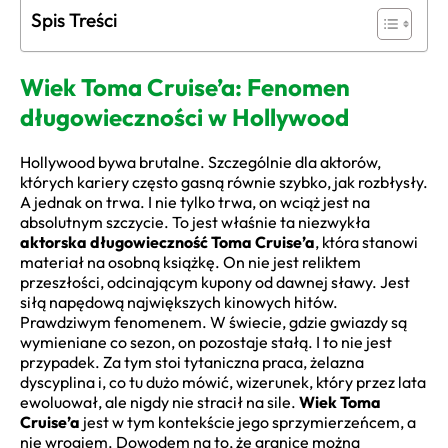
Spis Treści
Wiek Toma Cruise’a: Fenomen
długowieczności w Hollywood
Hollywood bywa brutalne. Szczególnie dla aktorów,
których kariery często gasną równie szybko, jak rozbłysły.
A jednak on trwa. I nie tylko trwa, on wciąż jest na
absolutnym szczycie. To jest właśnie ta niezwykła
aktorska długowieczność Toma Cruise’a
, która stanowi
materiał na osobną książkę. On nie jest reliktem
przeszłości, odcinającym kupony od dawnej sławy. Jest
siłą napędową największych kinowych hitów.
Prawdziwym fenomenem. W świecie, gdzie gwiazdy są
wymieniane co sezon, on pozostaje stałą. I to nie jest
przypadek. Za tym stoi tytaniczna praca, żelazna
dyscyplina i, co tu dużo mówić, wizerunek, który przez lata
ewoluował, ale nigdy nie stracił na sile.
Wiek Toma
Cruise’a
jest w tym kontekście jego sprzymierzeńcem, a
nie wrogiem. Dowodem na to, że granice można