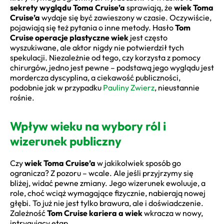
sekrety wyglądu Toma Cruise’a
sprawiają, że
wiek Toma
Cruise’a
wydaje się być zawieszony w czasie. Oczywiście,
pojawiają się też pytania o inne metody. Hasło
Tom
Cruise operacje plastyczne wiek
jest często
wyszukiwane, ale aktor nigdy nie potwierdził tych
spekulacji. Niezależnie od tego, czy korzysta z pomocy
chirurgów, jedno jest pewne – podstawą jego wyglądu jest
mordercza dyscyplina, a ciekawość publiczności,
podobnie jak w przypadku
Pauliny Zwierz
, nieustannie
rośnie.
Wpływ wieku na wybory ról i
wizerunek publiczny
Czy
wiek Toma Cruise’a
w jakikolwiek sposób go
ogranicza? Z pozoru – wcale. Ale jeśli przyjrzymy się
bliżej, widać pewne zmiany. Jego wizerunek ewoluuje, a
role, choć wciąż wymagające fizycznie, nabierają nowej
głębi. To już nie jest tylko brawura, ale i doświadczenie.
Zależność
Tom Cruise kariera a wiek
wkracza w nowy,
intrygujący etap.