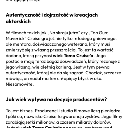
Autentyczność i dojrzałość w kreacjach
aktorskich
W filmach takich jak „Na skraju jutra” czy „Top Gun:
Maverick” Cruise gra już nie tylko młodego gniewnego,
ale mentora, doświadczonego weterana, który musi
zmierzyć się z własną przeszłością. To jest ta wartość
dodana, którą przynosi
wiek Toma Cruise’a
. Jego
postacie mają teraz bagaż doświadczeń, który rezonuje z
jego własną, wieloletnią karierą. Jest w tym pewna
autentyczność, której nie da się zagrać. Chociaż, szczerze
mówiąc, on nadal ma ten chłopięcy błysk w oku.
Niesamowite.
Jak wiek wpływa na decyzje producentów?
To jest biznes. Producenci i studia filmowe liczą pieniądze.
I póki co, nazwisko Cruise to gwarancja zysków. Jego filmy
zarabiają setki milionów, a czasem miliardy dolarów.
Jednak
wiek Toma Cruise’a
na pewno jest brany pod