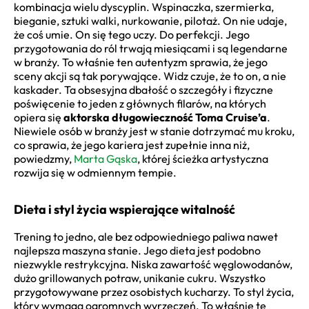
kombinacja wielu dyscyplin. Wspinaczka, szermierka,
bieganie, sztuki walki, nurkowanie, pilotaż. On nie udaje,
że coś umie. On się tego uczy. Do perfekcji. Jego
przygotowania do ról trwają miesiącami i są legendarne
w branży. To właśnie ten autentyzm sprawia, że jego
sceny akcji są tak porywające. Widz czuje, że to on, a nie
kaskader. Ta obsesyjna dbałość o szczegóły i fizyczne
poświęcenie to jeden z głównych filarów, na których
opiera się
aktorska długowieczność Toma Cruise’a
.
Niewiele osób w branży jest w stanie dotrzymać mu kroku,
co sprawia, że jego kariera jest zupełnie inna niż,
powiedzmy,
Marta Gąska
, której ścieżka artystyczna
rozwija się w odmiennym tempie.
Dieta i styl życia wspierające witalność
Trening to jedno, ale bez odpowiedniego paliwa nawet
najlepsza maszyna stanie. Jego dieta jest podobno
niezwykle restrykcyjna. Niska zawartość węglowodanów,
dużo grillowanych potraw, unikanie cukru. Wszystko
przygotowywane przez osobistych kucharzy. To styl życia,
który wymaga ogromnych wyrzeczeń. To właśnie te