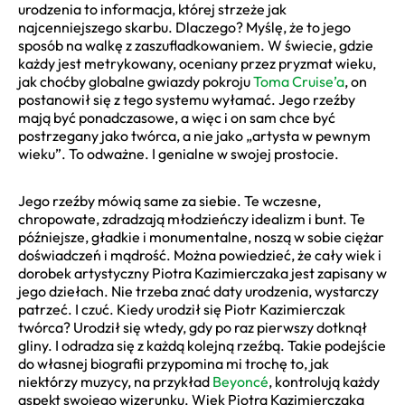
urodzenia to informacja, której strzeże jak
najcenniejszego skarbu. Dlaczego? Myślę, że to jego
sposób na walkę z zaszufladkowaniem. W świecie, gdzie
każdy jest metrykowany, oceniany przez pryzmat wieku,
jak choćby globalne gwiazdy pokroju
Toma Cruise’a
, on
postanowił się z tego systemu wyłamać. Jego rzeźby
mają być ponadczasowe, a więc i on sam chce być
postrzegany jako twórca, a nie jako „artysta w pewnym
wieku”. To odważne. I genialne w swojej prostocie.
Jego rzeźby mówią same za siebie. Te wczesne,
chropowate, zdradzają młodzieńczy idealizm i bunt. Te
późniejsze, gładkie i monumentalne, noszą w sobie ciężar
doświadczeń i mądrość. Można powiedzieć, że cały wiek i
dorobek artystyczny Piotra Kazimierczaka jest zapisany w
jego dziełach. Nie trzeba znać daty urodzenia, wystarczy
patrzeć. I czuć. Kiedy urodził się Piotr Kazimierczak
twórca? Urodził się wtedy, gdy po raz pierwszy dotknął
gliny. I odradza się z każdą kolejną rzeźbą. Takie podejście
do własnej biografii przypomina mi trochę to, jak
niektórzy muzycy, na przykład
Beyoncé
, kontrolują każdy
aspekt swojego wizerunku. Wiek Piotra Kazimierczaka