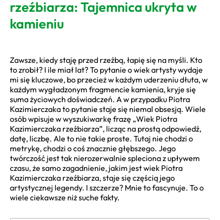
rzeźbiarza: Tajemnica ukryta w
kamieniu
Zawsze, kiedy staję przed rzeźbą, łapię się na myśli. Kto
to zrobił? I ile miał lat? To pytanie o wiek artysty wydaje
mi się kluczowe, bo przecież w każdym uderzeniu dłuta, w
każdym wygładzonym fragmencie kamienia, kryje się
suma życiowych doświadczeń. A w przypadku Piotra
Kazimierczaka to pytanie staje się niemal obsesją. Wiele
osób wpisuje w wyszukiwarkę frazę „Wiek Piotra
Kazimierczaka rzeźbiarza”, licząc na prostą odpowiedź,
datę, liczbę. Ale to nie takie proste. Tutaj nie chodzi o
metrykę, chodzi o coś znacznie głębszego. Jego
twórczość jest tak nierozerwalnie spleciona z upływem
czasu, że samo zagadnienie, jakim jest wiek Piotra
Kazimierczaka rzeźbiarza, staje się częścią jego
artystycznej legendy. I szczerze? Mnie to fascynuje. To o
wiele ciekawsze niż suche fakty.