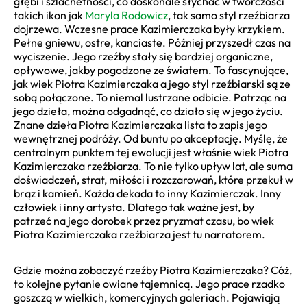
głębi i szlachetności, co doskonale słychać w twórczości
takich ikon jak
Maryla Rodowicz
, tak samo styl rzeźbiarza
dojrzewa. Wczesne prace Kazimierczaka były krzykiem.
Pełne gniewu, ostre, kanciaste. Później przyszedł czas na
wyciszenie. Jego rzeźby stały się bardziej organiczne,
opływowe, jakby pogodzone ze światem. To fascynujące,
jak wiek Piotra Kazimierczaka a jego styl rzeźbiarski są ze
sobą połączone. To niemal lustrzane odbicie. Patrząc na
jego dzieła, można odgadnąć, co działo się w jego życiu.
Znane dzieła Piotra Kazimierczaka lista to zapis jego
wewnętrznej podróży. Od buntu po akceptację. Myślę, że
centralnym punktem tej ewolucji jest właśnie wiek Piotra
Kazimierczaka rzeźbiarza. To nie tylko upływ lat, ale suma
doświadczeń, strat, miłości i rozczarowań, które przekuł w
brąz i kamień. Każda dekada to inny Kazimierczak. Inny
człowiek i inny artysta. Dlatego tak ważne jest, by
patrzeć na jego dorobek przez pryzmat czasu, bo wiek
Piotra Kazimierczaka rzeźbiarza jest tu narratorem.
Gdzie można zobaczyć rzeźby Piotra Kazimierczaka? Cóż,
to kolejne pytanie owiane tajemnicą. Jego prace rzadko
goszczą w wielkich, komercyjnych galeriach. Pojawiają