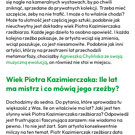
się nagle na kameralnych wystawach, by po chwili
zniknąć, sprzedane do prywatnych kolekcji. Trzeba mieć
szczęście, żeby na nie trafić. I może o to właśnie chodzi?
Może ta ulotność jest częścią jego sztuki, podobnie jak
nieuchwytny jest dokładny wiek Piotra Kazimierczaka
rzeźbiarza. Każde jego dzieło to osobna opowieść. I każda
kolejna rzeźba pokazuje, że artysta wciąż się zmienia,
wciąż poszukuje, co jest niesamowite. Podobnie jak inni
artyści, którzy na przestrzeni lat przechodzili
metamorfozy, chociażby
Agnieszka Chylińska ze swoją
muzyczną ewolucją
, on również nie stoi w miejscu.
Wiek Piotra Kazimierczaka: Ile lat
ma mistrz i co mówią jego rzeźby?
Dochodzimy do sedna. Do pytania, które sprowadza tu
większość z Was. Ile on właściwie ma lat? Jaki jest ten
słynny wiek Piotra Kazimierczaka rzeźbiarza? Odpowiedź
jest frustrująca i fascynująca zarazem: nie wiadomo na
pewno. I to nie jest żart. Sam artysta konsekwentnie
milczy na ten temat. Piotr Kazimierczak rzeźbiarz data