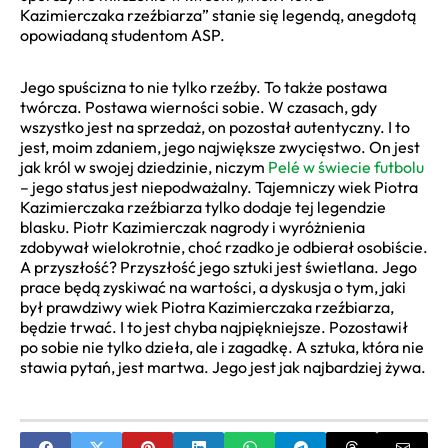
Kazimierczaka rzeźbiarza” stanie się legendą, anegdotą
opowiadaną studentom ASP.
Jego spuścizna to nie tylko rzeźby. To także postawa
twórcza. Postawa wierności sobie. W czasach, gdy
wszystko jest na sprzedaż, on pozostał autentyczny. I to
jest, moim zdaniem, jego największe zwycięstwo. On jest
jak król w swojej dziedzinie, niczym
Pelé w świecie futbolu
– jego status jest niepodważalny. Tajemniczy wiek Piotra
Kazimierczaka rzeźbiarza tylko dodaje tej legendzie
blasku. Piotr Kazimierczak nagrody i wyróżnienia
zdobywał wielokrotnie, choć rzadko je odbierał osobiście.
A przyszłość? Przyszłość jego sztuki jest świetlana. Jego
prace będą zyskiwać na wartości, a dyskusja o tym, jaki
był prawdziwy wiek Piotra Kazimierczaka rzeźbiarza,
będzie trwać. I to jest chyba najpiękniejsze. Pozostawił
po sobie nie tylko dzieła, ale i zagadkę. A sztuka, która nie
stawia pytań, jest martwa. Jego jest jak najbardziej żywa.