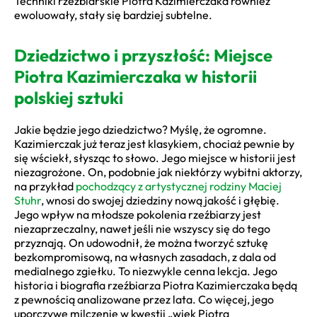
Techniki rzeźbiarskie Piotra Kazimierczaka również
ewoluowały, stały się bardziej subtelne.
Dziedzictwo i przyszłość: Miejsce
Piotra Kazimierczaka w historii
polskiej sztuki
Jakie będzie jego dziedzictwo? Myślę, że ogromne.
Kazimierczak już teraz jest klasykiem, chociaż pewnie by
się wściekł, słysząc to słowo. Jego miejsce w historii jest
niezagrożone. On, podobnie jak niektórzy wybitni aktorzy,
na przykład
pochodzący z artystycznej rodziny Maciej
Stuhr
, wnosi do swojej dziedziny nową jakość i głębię.
Jego wpływ na młodsze pokolenia rzeźbiarzy jest
niezaprzeczalny, nawet jeśli nie wszyscy się do tego
przyznają. On udowodnił, że można tworzyć sztukę
bezkompromisową, na własnych zasadach, z dala od
medialnego zgiełku. To niezwykle cenna lekcja. Jego
historia i biografia rzeźbiarza Piotra Kazimierczaka będą
z pewnością analizowane przez lata. Co więcej, jego
uporczywe milczenie w kwestii „wiek Piotra