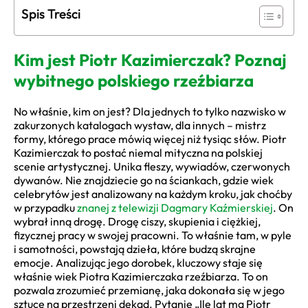
Spis Treści
Kim jest Piotr Kazimierczak? Poznaj
wybitnego polskiego rzeźbiarza
No właśnie, kim on jest? Dla jednych to tylko nazwisko w
zakurzonych katalogach wystaw, dla innych – mistrz
formy, którego prace mówią więcej niż tysiąc słów. Piotr
Kazimierczak to postać niemal mityczna na polskiej
scenie artystycznej. Unika fleszy, wywiadów, czerwonych
dywanów. Nie znajdziecie go na ściankach, gdzie wiek
celebrytów jest analizowany na każdym kroku, jak choćby
w przypadku
znanej z telewizji Dagmary Kaźmierskiej
. On
wybrał inną drogę. Drogę ciszy, skupienia i ciężkiej,
fizycznej pracy w swojej pracowni. To właśnie tam, w pyle
i samotności, powstają dzieła, które budzą skrajne
emocje. Analizując jego dorobek, kluczowy staje się
właśnie wiek Piotra Kazimierczaka rzeźbiarza. To on
pozwala zrozumieć przemianę, jaka dokonała się w jego
sztuce na przestrzeni dekad. Pytanie „Ile lat ma Piotr