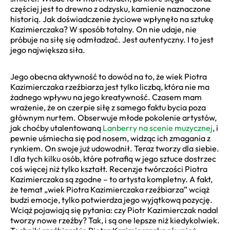
częściej jest to drewno z odzysku, kamienie naznaczone
historią. Jak doświadczenie życiowe wpłynęło na sztukę
Kazimierczaka? W sposób totalny. On nie udaje, nie
próbuje na siłę się odmładzać. Jest autentyczny. I to jest
jego największa siła.
Jego obecna aktywność to dowód na to, że wiek Piotra
Kazimierczaka rzeźbiarza jest tylko liczbą, która nie ma
żadnego wpływu na jego kreatywność. Czasem mam
wrażenie, że on czerpie siłę z samego faktu bycia poza
głównym nurtem. Obserwuje młode pokolenie artystów,
jak choćby utalentowaną
Lanberry na scenie muzycznej
, i
pewnie uśmiecha się pod nosem, widząc ich zmagania z
rynkiem. On swoje już udowodnił. Teraz tworzy dla siebie.
I dla tych kilku osób, które potrafią w jego sztuce dostrzec
coś więcej niż tylko kształt. Recenzje twórczości Piotra
Kazimierczaka są zgodne – to artysta kompletny. A fakt,
że temat „wiek Piotra Kazimierczaka rzeźbiarza” wciąż
budzi emocje, tylko potwierdza jego wyjątkową pozycję.
Wciąż pojawiają się pytania: czy Piotr Kazimierczak nadal
tworzy nowe rzeźby? Tak, i są one lepsze niż kiedykolwiek.