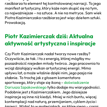
rzeźbiarza to element tej kontrolowanej narracji. To jego
manifest artystyczny, który każe nam skupić się na tym,
co najważniejsze – na sztuce. A nie na metryce. Sam wiek
Piotra Kazimierczaka rzeźbiarza jest więc dziełem sztuki.
Prowokacją.
Piotr Kazimierczak dziś: Aktualna
aktywność artystyczna i inspiracje
Czy Piotr Kazimierczak nadal tworzy nowe rzeźby?
Oczywiście, że tak. I to z energią, której mógłby mu
pozazdrościć niejeden młody twórca. Jego pracownia to
wciąż działający wulkan artystycznej energii. Mimo
upływu lat, a może właśnie dzięki nim, jego pasja nie
słabnie. To trochę jak z głosem komentatora
sportowego, który staje się ikoną –
doświadczenie
Dariusza Szpakowskiego
tylko dodaje mu wiarygodności.
Podobnie jest z Kazimierczakiem. Jego dzisiejsze
inspiracje są inne niż kiedyś. Mniej w nich buntu, więcej
kontemplacji nad naturą, przemijaniem, cyklem życia i
śmierci. Widać to w materiałach, po które sięga – coraz