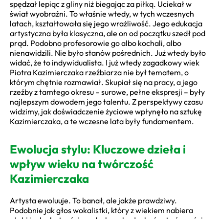
spędzał lepiąc z gliny niż biegając za piłką. Uciekał w
świat wyobraźni. To właśnie wtedy, w tych wczesnych
latach, kształtowała się jego wrażliwość. Jego edukacja
artystyczna była klasyczna, ale on od początku szedł pod
prąd. Podobno profesorowie go albo kochali, albo
nienawidzili. Nie było stanów pośrednich. Już wtedy było
widać, że to indywidualista. I już wtedy zagadkowy wiek
Piotra Kazimierczaka rzeźbiarza nie był tematem, o
którym chętnie rozmawiał. Skupiał się na pracy, a jego
rzeźby z tamtego okresu – surowe, pełne ekspresji – były
najlepszym dowodem jego talentu. Z perspektywy czasu
widzimy, jak doświadczenie życiowe wpłynęło na sztukę
Kazimierczaka, a te wczesne lata były fundamentem.
Ewolucja stylu: Kluczowe dzieła i
wpływ wieku na twórczość
Kazimierczaka
Artysta ewoluuje. To banał, ale jakże prawdziwy.
Podobnie jak głos wokalistki, który z wiekiem nabiera