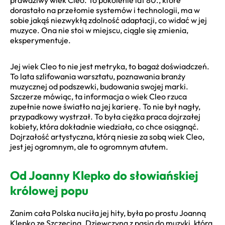
dorastało na przełomie systemów i technologii, ma w
sobie jakąś niezwykłą zdolność adaptacji, co widać w jej
muzyce. Ona nie stoi w miejscu, ciągle się zmienia,
eksperymentuje.
Jej wiek Cleo to nie jest metryka, to bagaż doświadczeń.
To lata szlifowania warsztatu, poznawania branży
muzycznej od podszewki, budowania swojej marki.
Szczerze mówiąc, ta informacja o wiek Cleo rzuca
zupełnie nowe światło na jej karierę. To nie był nagły,
przypadkowy wystrzał. To była ciężka praca dojrzałej
kobiety, która dokładnie wiedziała, co chce osiągnąć.
Dojrzałość artystyczna, którą niesie za sobą wiek Cleo,
jest jej ogromnym, ale to ogromnym atutem.
Od Joanny Klepko do słowiańskiej
królowej popu
Zanim cała Polska nuciła jej hity, była po prostu Joanną
Klepko ze Szczecina. Dziewczyną z pasją do muzyki, która