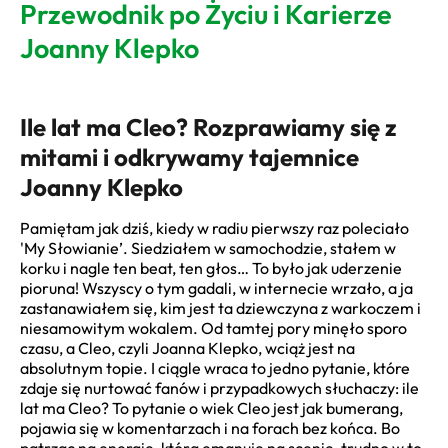
Przewodnik po Życiu i Karierze
Joanny Klepko
Ile lat ma Cleo? Rozprawiamy się z
mitami i odkrywamy tajemnice
Joanny Klepko
Pamiętam jak dziś, kiedy w radiu pierwszy raz poleciało
'My Słowianie’. Siedziałem w samochodzie, stałem w
korku i nagle ten beat, ten głos… To było jak uderzenie
pioruna! Wszyscy o tym gadali, w internecie wrzało, a ja
zastanawiałem się, kim jest ta dziewczyna z warkoczem i
niesamowitym wokalem. Od tamtej pory minęło sporo
czasu, a Cleo, czyli Joanna Klepko, wciąż jest na
absolutnym topie. I ciągle wraca to jedno pytanie, które
zdaje się nurtować fanów i przypadkowych słuchaczy: ile
lat ma Cleo? To pytanie o wiek Cleo jest jak bumerang,
pojawia się w komentarzach i na forach bez końca. Bo