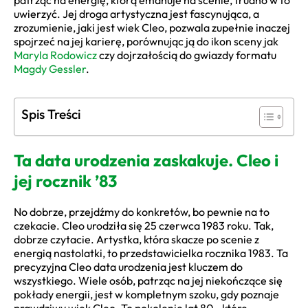
patrząc na energię, którą emanuje na scenie, trudno w to
uwierzyć. Jej droga artystyczna jest fascynująca, a
zrozumienie, jaki jest wiek Cleo, pozwala zupełnie inaczej
spojrzeć na jej karierę, porównując ją do ikon sceny jak
Maryla Rodowicz
czy dojrzałością do gwiazdy formatu
Magdy Gessler
.
Spis Treści
Ta data urodzenia zaskakuje. Cleo i
jej rocznik ’83
No dobrze, przejdźmy do konkretów, bo pewnie na to
czekacie. Cleo urodziła się 25 czerwca 1983 roku. Tak,
dobrze czytacie. Artystka, która skacze po scenie z
energią nastolatki, to przedstawicielka rocznika 1983. Ta
precyzyjna Cleo data urodzenia jest kluczem do
wszystkiego. Wiele osób, patrząc na jej niekończące się
pokłady energii, jest w kompletnym szoku, gdy poznaje
prawdziwy wiek Cleo. To pokolenie lat 80., które