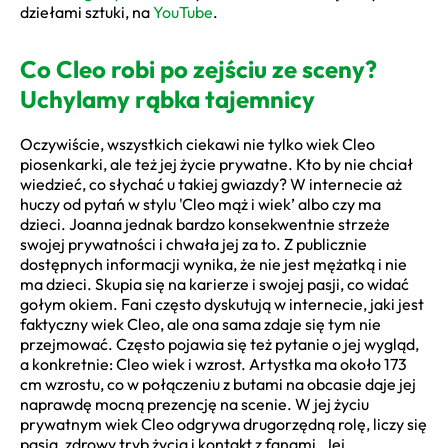
dziełami sztuki, na
YouTube
.
Co Cleo robi po zejściu ze sceny?
Uchylamy rąbka tajemnicy
Oczywiście, wszystkich ciekawi nie tylko wiek Cleo
piosenkarki, ale też jej życie prywatne. Kto by nie chciał
wiedzieć, co słychać u takiej gwiazdy? W internecie aż
huczy od pytań w stylu 'Cleo mąż i wiek’ albo czy ma
dzieci. Joanna jednak bardzo konsekwentnie strzeże
swojej prywatności i chwała jej za to. Z publicznie
dostępnych informacji wynika, że nie jest mężatką i nie
ma dzieci. Skupia się na karierze i swojej pasji, co widać
gołym okiem. Fani często dyskutują w internecie, jaki jest
faktyczny wiek Cleo, ale ona sama zdaje się tym nie
przejmować. Często pojawia się też pytanie o jej wygląd,
a konkretnie: Cleo wiek i wzrost. Artystka ma około 173
cm wzrostu, co w połączeniu z butami na obcasie daje jej
naprawdę mocną prezencję na scenie. W jej życiu
prywatnym wiek Cleo odgrywa drugorzędną rolę, liczy się
pasja, zdrowy tryb życia i kontakt z fanami. Jej