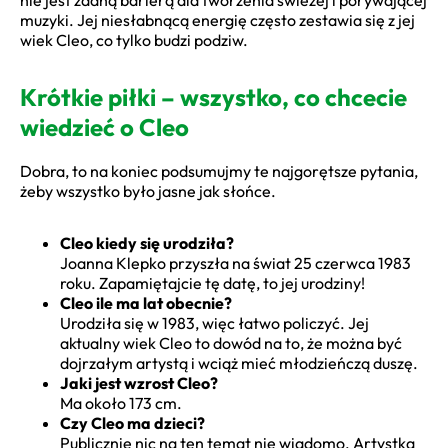
muzyki. Jej niesłabnącą energię często zestawia się z jej
wiek Cleo, co tylko budzi podziw.
Krótkie piłki – wszystko, co chcecie
wiedzieć o Cleo
Dobra, to na koniec podsumujmy te najgorętsze pytania,
żeby wszystko było jasne jak słońce.
Cleo kiedy się urodziła?
Joanna Klepko przyszła na świat 25 czerwca 1983
roku. Zapamiętajcie tę datę, to jej urodziny!
Cleo ile ma lat obecnie?
Urodziła się w 1983, więc łatwo policzyć. Jej
aktualny wiek Cleo to dowód na to, że można być
dojrzałym artystą i wciąż mieć młodzieńczą duszę.
Jaki jest wzrost Cleo?
Ma około 173 cm.
Czy Cleo ma dzieci?
Publicznie nic na ten temat nie wiadomo. Artystka