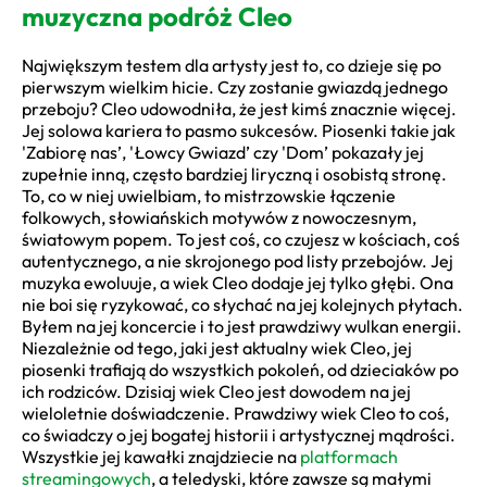
muzyczna podróż Cleo
Największym testem dla artysty jest to, co dzieje się po
pierwszym wielkim hicie. Czy zostanie gwiazdą jednego
przeboju? Cleo udowodniła, że jest kimś znacznie więcej.
Jej solowa kariera to pasmo sukcesów. Piosenki takie jak
'Zabiorę nas’, 'Łowcy Gwiazd’ czy 'Dom’ pokazały jej
zupełnie inną, często bardziej liryczną i osobistą stronę.
To, co w niej uwielbiam, to mistrzowskie łączenie
folkowych, słowiańskich motywów z nowoczesnym,
światowym popem. To jest coś, co czujesz w kościach, coś
autentycznego, a nie skrojonego pod listy przebojów. Jej
muzyka ewoluuje, a wiek Cleo dodaje jej tylko głębi. Ona
nie boi się ryzykować, co słychać na jej kolejnych płytach.
Byłem na jej koncercie i to jest prawdziwy wulkan energii.
Niezależnie od tego, jaki jest aktualny wiek Cleo, jej
piosenki trafiają do wszystkich pokoleń, od dzieciaków po
ich rodziców. Dzisiaj wiek Cleo jest dowodem na jej
wieloletnie doświadczenie. Prawdziwy wiek Cleo to coś,
co świadczy o jej bogatej historii i artystycznej mądrości.
Wszystkie jej kawałki znajdziecie na
platformach
streamingowych
, a teledyski, które zawsze są małymi