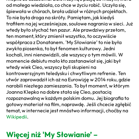
od małego wiedziała, co chce w życiu robić. Uczyła się,
śpiewała w chórach, brała udział w różnych projektach.
To nie była droga na skróty. Pamiętam, jak kiedyś
trafiłem na jej wcześniejsze, soulowe nagrania w sieci. Już
wtedy było słychać ten pazur. Ale prawdziwy przełom,
ten moment, który zmienił wszystko, to oczywiście
współpraca z Donatanem. 'My Słowianie’ to nie była
zwykła piosenka, to był fenomen kulturowy. Jedni
kochali, inni nienawidzili, ale wszyscy o tym mówili. W
momencie debiutu mało kto zastanawiał się, jaki był
wtedy wiek Cleo, wszyscy byli skupieni na
kontrowersyjnym teledysku i chwytliwym refrenie. Ten
utwór zaprowadził ich aż na Eurowizję w 2014 roku, gdzie
narobili niezłego zamieszania. To był moment, w którym
Joanna Klepko na dobre stała się Cleo, postacią
rozpoznawalną w każdym polskim domu. Jej biografia to
gotowy materiał na film, naprawdę. Jeśli chcecie zgłębić
temat, w internecie jest mnóstwo informacji, choćby na
Wikipedii
.
Więcej niż 'My Słowianie’ –