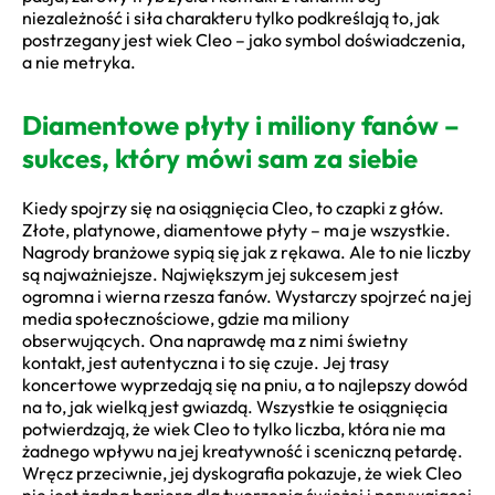
niezależność i siła charakteru tylko podkreślają to, jak
postrzegany jest wiek Cleo – jako symbol doświadczenia,
a nie metryka.
Diamentowe płyty i miliony fanów –
sukces, który mówi sam za siebie
Kiedy spojrzy się na osiągnięcia Cleo, to czapki z głów.
Złote, platynowe, diamentowe płyty – ma je wszystkie.
Nagrody branżowe sypią się jak z rękawa. Ale to nie liczby
są najważniejsze. Największym jej sukcesem jest
ogromna i wierna rzesza fanów. Wystarczy spojrzeć na jej
media społecznościowe, gdzie ma miliony
obserwujących. Ona naprawdę ma z nimi świetny
kontakt, jest autentyczna i to się czuje. Jej trasy
koncertowe wyprzedają się na pniu, a to najlepszy dowód
na to, jak wielką jest gwiazdą. Wszystkie te osiągnięcia
potwierdzają, że wiek Cleo to tylko liczba, która nie ma
żadnego wpływu na jej kreatywność i sceniczną petardę.
Wręcz przeciwnie, jej dyskografia pokazuje, że wiek Cleo
nie jest żadną barierą dla tworzenia świeżej i porywającej