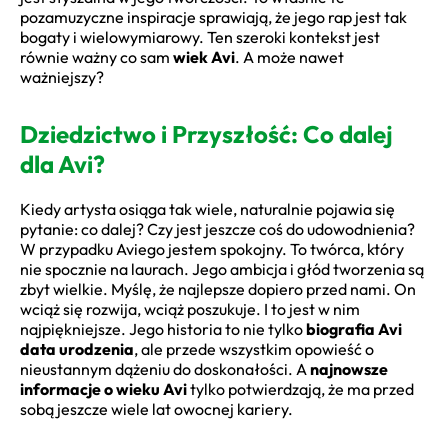
pozamuzyczne inspiracje sprawiają, że jego rap jest tak
bogaty i wielowymiarowy. Ten szeroki kontekst jest
równie ważny co sam
wiek Avi
. A może nawet
ważniejszy?
Dziedzictwo i Przyszłość: Co dalej
dla Avi?
Kiedy artysta osiąga tak wiele, naturalnie pojawia się
pytanie: co dalej? Czy jest jeszcze coś do udowodnienia?
W przypadku Aviego jestem spokojny. To twórca, który
nie spocznie na laurach. Jego ambicja i głód tworzenia są
zbyt wielkie. Myślę, że najlepsze dopiero przed nami. On
wciąż się rozwija, wciąż poszukuje. I to jest w nim
najpiękniejsze. Jego historia to nie tylko
biografia Avi
data urodzenia
, ale przede wszystkim opowieść o
nieustannym dążeniu do doskonałości. A
najnowsze
informacje o wieku Avi
tylko potwierdzają, że ma przed
sobą jeszcze wiele lat owocnej kariery.