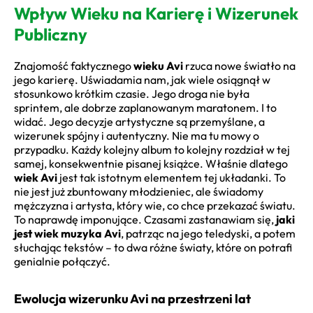
Wpływ Wieku na Karierę i Wizerunek
Publiczny
Znajomość faktycznego
wieku Avi
rzuca nowe światło na
jego karierę. Uświadamia nam, jak wiele osiągnął w
stosunkowo krótkim czasie. Jego droga nie była
sprintem, ale dobrze zaplanowanym maratonem. I to
widać. Jego decyzje artystyczne są przemyślane, a
wizerunek spójny i autentyczny. Nie ma tu mowy o
przypadku. Każdy kolejny album to kolejny rozdział w tej
samej, konsekwentnie pisanej książce. Właśnie dlatego
wiek Avi
jest tak istotnym elementem tej układanki. To
nie jest już zbuntowany młodzieniec, ale świadomy
mężczyzna i artysta, który wie, co chce przekazać światu.
To naprawdę imponujące. Czasami zastanawiam się,
jaki
jest wiek muzyka Avi
, patrząc na jego teledyski, a potem
słuchając tekstów – to dwa różne światy, które on potrafi
genialnie połączyć.
Ewolucja wizerunku Avi na przestrzeni lat