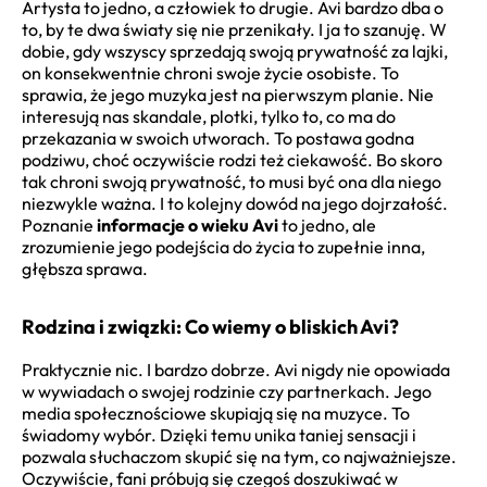
Artysta to jedno, a człowiek to drugie. Avi bardzo dba o
to, by te dwa światy się nie przenikały. I ja to szanuję. W
dobie, gdy wszyscy sprzedają swoją prywatność za lajki,
on konsekwentnie chroni swoje życie osobiste. To
sprawia, że jego muzyka jest na pierwszym planie. Nie
interesują nas skandale, plotki, tylko to, co ma do
przekazania w swoich utworach. To postawa godna
podziwu, choć oczywiście rodzi też ciekawość. Bo skoro
tak chroni swoją prywatność, to musi być ona dla niego
niezwykle ważna. I to kolejny dowód na jego dojrzałość.
Poznanie
informacje o wieku Avi
to jedno, ale
zrozumienie jego podejścia do życia to zupełnie inna,
głębsza sprawa.
Rodzina i związki: Co wiemy o bliskich Avi?
Praktycznie nic. I bardzo dobrze. Avi nigdy nie opowiada
w wywiadach o swojej rodzinie czy partnerkach. Jego
media społecznościowe skupiają się na muzyce. To
świadomy wybór. Dzięki temu unika taniej sensacji i
pozwala słuchaczom skupić się na tym, co najważniejsze.
Oczywiście, fani próbują się czegoś doszukiwać w