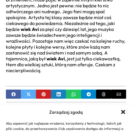
artystycznym. Jedno jest pewne: nie będzie to nic
odtwórczego ani nudnego. Jego fani mogą spać
spokojnie. Artysta tej klasy zawsze będzie miał coś
ciekawego do powiedzenia. Niezależnie od tego, jaki
będzie
wiek Avi
za pięć czy dziesięć lat, jego muzyka
zawsze będzie świadectwem jego inteligencji i
wrażliwości. Pozostaje nam więc czekać na kolejne ruchy,
kolejne płyty i kolejne wersy, które znów każą nam
zastanowić się nad światem i nad samym sobą. A
tajemnica, jaką był
wiek Avi
, jest już tylko ciekawostką,
tłem dla wielkiej sztuki, którą nam oferuje. Czekam z
niecierpliwością.
PREVIOUS
Zarządzaj zgodą
Rozwiązania zadań i ćwiczeń – Kompletny
Aby zapewnić jak najlepsze wrażenia, korzystamy z technologii, takich jak
Przewodnik
pliki cookie, do przechowywania i/lub uzyskiwania dostępu do informacji o