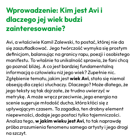
Wprowadzenie: Kim jest Avi i
dlaczego jej wiek budzi
zainteresowanie?
Avi, a właściwie Kamil Zalewski, to postać, której nie da
się zaszufladkować. Jego twórczość wymyka się prostym
definicjom, balansując na granicy rapu, poezji i osobistego
manifestu. To właśnie ta unikalność sprawia, że fani chcą
go poznać bliżej. A co jest bardziej fundamentalną
informacją o człowieku niż jego wiek? Zupełnie nic.
Zgłębienie tematu, jakim jest
wiek Avi
, stało się niemal
obsesją dla części słuchaczy. Dlaczego? Może dlatego, że
jego teksty są tak dojrzałe, że trudno uwierzyć w
metrykę. A może wręcz przeciwnie, jego energia na
scenie sugeruje młodość ducha, która kłóci się z
upływającym czasem. Ta zagadka, ten drobny element
niepewności, dodaje jego postaci tylko tajemniczości.
Analiza tego,
w jakim wieku jest Avi
, to tak naprawdę
próba zrozumienia fenomenu samego artysty i jego drogi
na szczyt.