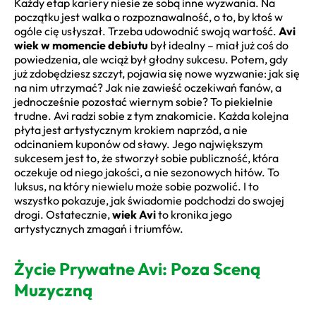
Każdy etap kariery niesie ze sobą inne wyzwania. Na
początku jest walka o rozpoznawalność, o to, by ktoś w
ogóle cię usłyszał. Trzeba udowodnić swoją wartość.
Avi
wiek w momencie debiutu
był idealny – miał już coś do
powiedzenia, ale wciąż był głodny sukcesu. Potem, gdy
już zdobędziesz szczyt, pojawia się nowe wyzwanie: jak się
na nim utrzymać? Jak nie zawieść oczekiwań fanów, a
jednocześnie pozostać wiernym sobie? To piekielnie
trudne. Avi radzi sobie z tym znakomicie. Każda kolejna
płyta jest artystycznym krokiem naprzód, a nie
odcinaniem kuponów od sławy. Jego największym
sukcesem jest to, że stworzył sobie publiczność, która
oczekuje od niego jakości, a nie sezonowych hitów. To
luksus, na który niewielu może sobie pozwolić. I to
wszystko pokazuje, jak świadomie podchodzi do swojej
drogi. Ostatecznie,
wiek Avi
to kronika jego
artystycznych zmagań i triumfów.
Życie Prywatne Avi: Poza Sceną
Muzyczną