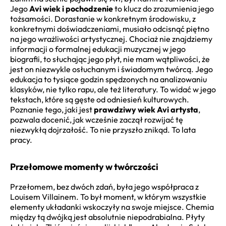
Jego
Avi wiek i pochodzenie
to klucz do zrozumienia jego
tożsamości. Dorastanie w konkretnym środowisku, z
konkretnymi doświadczeniami, musiało odcisnąć piętno
na jego wrażliwości artystycznej. Chociaż nie znajdziemy
informacji o formalnej edukacji muzycznej w jego
biografii, to słuchając jego płyt, nie mam wątpliwości, że
jest on niezwykle osłuchanym i świadomym twórcą. Jego
edukacja to tysiące godzin spędzonych na analizowaniu
klasyków, nie tylko rapu, ale też literatury. To widać w jego
tekstach, które są gęste od odniesień kulturowych.
Poznanie tego, jaki jest
prawdziwy wiek Avi artysta
,
pozwala docenić, jak wcześnie zaczął rozwijać tę
niezwykłą dojrzałość. To nie przyszło znikąd. To lata
pracy.
Przełomowe momenty w twórczości
Przełomem, bez dwóch zdań, była jego współpraca z
Louisem Villainem. To był moment, w którym wszystkie
elementy układanki wskoczyły na swoje miejsce. Chemia
między tą dwójką jest absolutnie niepodrabialna. Płyty