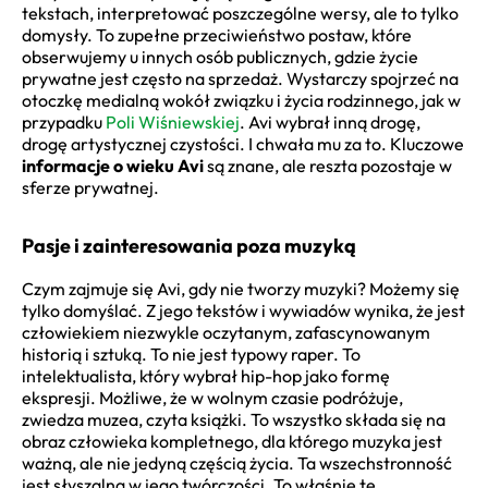
tekstach, interpretować poszczególne wersy, ale to tylko
domysły. To zupełne przeciwieństwo postaw, które
obserwujemy u innych osób publicznych, gdzie życie
prywatne jest często na sprzedaż. Wystarczy spojrzeć na
otoczkę medialną wokół związku i życia rodzinnego, jak w
przypadku
Poli Wiśniewskiej
. Avi wybrał inną drogę,
drogę artystycznej czystości. I chwała mu za to. Kluczowe
informacje o wieku Avi
są znane, ale reszta pozostaje w
sferze prywatnej.
Pasje i zainteresowania poza muzyką
Czym zajmuje się Avi, gdy nie tworzy muzyki? Możemy się
tylko domyślać. Z jego tekstów i wywiadów wynika, że jest
człowiekiem niezwykle oczytanym, zafascynowanym
historią i sztuką. To nie jest typowy raper. To
intelektualista, który wybrał hip-hop jako formę
ekspresji. Możliwe, że w wolnym czasie podróżuje,
zwiedza muzea, czyta książki. To wszystko składa się na
obraz człowieka kompletnego, dla którego muzyka jest
ważną, ale nie jedyną częścią życia. Ta wszechstronność
jest słyszalna w jego twórczości. To właśnie te