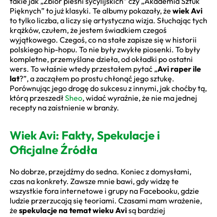
takie jak „Zbiór pieśni sycylijskich” czy „Akademia Sztuk
Pięknych” to już klasyki. Te albumy pokazały, że
wiek Avi
to tylko liczba, a liczy się artystyczna wizja. Słuchając tych
krążków, czułem, że jestem świadkiem czegoś
wyjątkowego. Czegoś, co na stałe zapisze się w historii
polskiego hip-hopu. To nie były zwykłe piosenki. To były
kompletne, przemyślane dzieła, od okładki po ostatni
wers. To właśnie wtedy przestałem pytać „
Avi raper ile
lat
?”, a zacząłem po prostu chłonąć jego sztukę.
Porównując jego drogę do sukcesu z innymi, jak choćby tą,
którą przeszedł
Sheo
, widać wyraźnie, że nie ma jednej
recepty na zaistnienie w branży.
Wiek Avi: Fakty, Spekulacje i
Oficjalne Źródła
No dobrze, przejdźmy do sedna. Koniec z domysłami,
czas na konkrety. Zawsze mnie bawi, gdy widzę te
wszystkie fora internetowe i grupy na Facebooku, gdzie
ludzie przerzucają się teoriami. Czasami mam wrażenie,
że
spekulacje na temat wieku Avi
są bardziej