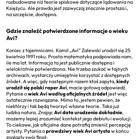
rozbudowane niż teorie spiskowe dotyczące lądowania na
Księżycu. Ale prawda jest zazwyczaj znacznie prostsza i,
na szczęście, dostępna.
Gdzie znaleźć potwierdzone informacje o wieku
Avi?
Koniec z tajemnicami. Kamil „Avi” Zalewski urodził się 25
kwietnia 1991 roku. Prosta matematyka podpowiada nam,
ile ma lat. Informacja ta jest publicznie dostępna i
wielokrotnie potwierdzona. Nie trzeba szukać w tajnych
archiwach, wystarczy umiejętnie korzystać z dostępnych
źródeł. A więc, gdy następnym razem ktoś zapyta,
kiedy
urodził się polski raper Avi
, macie gotową odpowiedź.
Pytanie o
wiek Avi według oficjalnych źródeł
jest więc
ostatecznie rozwiązane. Mimo to, jestem pewien, że
niektórzy i tak będą tworzyć własne teorie. Taka już
ludzka natura. Znając
Avi data urodzenia dokładnie
,
możemy lepiej zrozumieć kontekst jego debiutu i ewolucji.
To ciekawe, jak oficjalne dane potrafią zmienić percepcję
artysty. Pytania o
prawdziwy wiek Avi artysta
w końcu
znalazły swój finał.