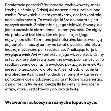
Pamiętacie początki? Był bardziej zachowawczy, może
trochę nieśmiały. Dzisiaj Avi na scenie to zupełnie inna
osoba. Pewny siebie, charyzmatyczny, z pełną kontrolą
nad publicznością. To ewolucja, która dokonała się na
naszych oczach. Zmieniały się jego stylówki, fryzury, ale
jedno pozostało niezmienne – autentyczność. On nigdy
nie próbował być kimś, kim nie jest. I to jest jego
największa siła. Ta zmiana jest naturalną konsekwencją
dojrzałości. Inaczej patrzy na świat dwudziestolatek, a
inaczej mężczyzna po trzydziestce. Analizując to,
jak
wygląda wiek Avi
w kontekście jego wizerunku, widzimy
artystę, który dojrzewa razem ze swoją publicznością. To
rzadka i cenna cecha. Ta ewolucja pokazuje, że
wiek Avi
nie jest przeszkodą, a atutem. A jeśli chodzi o to,
ile lat
ma obecnie Avi
, to jest to idealny moment w karierze –
połączenie doświadczenia z wciąż młodzieńczą energią.
Z pewnością
Avi wiek i początki kariery
to dwa różne
etapy, które ukształtowały go jako artystę.
Wyzwania i sukcesy na różnych etapach życia