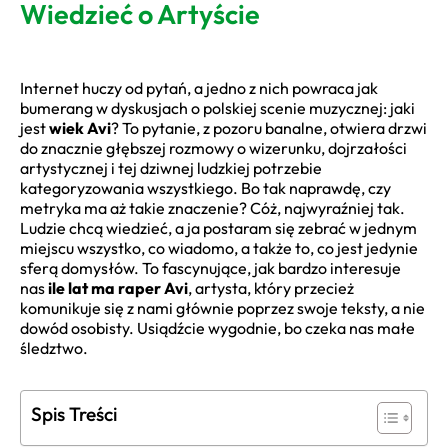
Wiedzieć o Artyście
Internet huczy od pytań, a jedno z nich powraca jak
bumerang w dyskusjach o polskiej scenie muzycznej: jaki
jest
wiek Avi
? To pytanie, z pozoru banalne, otwiera drzwi
do znacznie głębszej rozmowy o wizerunku, dojrzałości
artystycznej i tej dziwnej ludzkiej potrzebie
kategoryzowania wszystkiego. Bo tak naprawdę, czy
metryka ma aż takie znaczenie? Cóż, najwyraźniej tak.
Ludzie chcą wiedzieć, a ja postaram się zebrać w jednym
miejscu wszystko, co wiadomo, a także to, co jest jedynie
sferą domysłów. To fascynujące, jak bardzo interesuje
nas
ile lat ma raper Avi
, artysta, który przecież
komunikuje się z nami głównie poprzez swoje teksty, a nie
dowód osobisty. Usiądźcie wygodnie, bo czeka nas małe
śledztwo.
Spis Treści