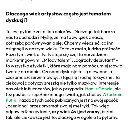
Dlaczego wiek artystów często jest tematem
dyskusji?
To jest pytanie za milion dolarów. Dlaczego tak bardzo
nas to obchodzi? Myślę, że ma to związek z naszą
potrzebą porównywania się. Chcemy wiedzieć, co inni
osiągnęli w naszym wieku. To taka mała, ludzka próżność.
Poza tym, wiek artysty staje się często narzędziem
marketingowym. „Młody talent”, „dojrzały debiutant” –
to wszystko etykietki, które mają nam pomóc umiejscowić
twórcę na mapie. Czasami dyskusje te są niewinne, a
czasami, szczerze mówiąc, stają się trochę toksyczne. Ta
ciekawość dotyczy zresztą nie tylko muzyków. Interesuje
nas wiek influencerów, jak w przypadku
Hani z Genzie
, ale
też postaci z zupełnie innego świata, jak choćby
Władimir
Putin
. Każda z tych osób publicznych jest na swój sposób
„oceniana” przez pryzmat swojej metryki. Tak więc
odpowiedź na pytanie,
czy wiek Avi jest znany
, brzmi:
tak, ale ciekawsze jest to, dlaczego w ogóle o to pytamy.