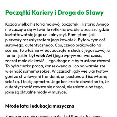
Początki Kariery i Droga do Sławy
Każda wielka historia ma swój początek. Historia Aviego
nie zaczęła się w świetle reflektorów, ale w zaciszu, gdzie
kształtował się jego unikalny styl. Pamiętam, jak
pierwszy raz usłyszałem jego kawałek. Było w tym coś
surowego, autentycznego. Coś, czego brakowało na
scenie. To właśnie wtedy zacząłem śledzić jego rozwój, a
temat, jakim był
wiek Avi
i jego wpływ na twórczość,
zaczął mnie ciekawić. Jego droga nie była usłana różami.
To była ciężka praca, konsekwencja i, co najważniejsze,
wierność samemu sobie. W czasach, gdy wielu artystów
goni za chwilowymi trendami, on postanowił iść własną
ścieżką. I to się opłaciło. Jego kariera to dowód na to, że
autentyczność zawsze się obroni, niezależnie od tego,
jakie są aktualne mody w muzyce.
Młode lata i edukacja muzyczna
Zanim na scenie pojawił się Avi, był Kamil z Tarnowa.