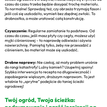
czasu do czasu trzeba będzie dosypać trochę materiału.
To normalne! Sprawdzaj też, czy obrzeża trzymają fason i
jeśli coś się uszkodziło, wymień bez zbędnej zwłoki. To
drobnostka, a może uratować całą konstrukcję.
Czyszczenie:
Regularne zamiatanie to podstawa. Od
czasu do czasu, jeśli masz płyty czy cegły, możesz użyć
myjki ciśnieniowej – to naprawdę odświeża i ożywia
nawierzchnię. Pamiętaj tylko, żeby nie przesadzić z
ciśnieniem, bo materiał może się uszkodzić.
Drobne naprawy:
Nie czekaj, aż mały problem urośnie
do rangi katastrofy! Luźny kamień? Uzupełnij spoiny!
Szybka interwencja to recepta na długowieczność i
zapobieganie większym, droższym naprawom. To jest
właśnie to „sprytne” podejście do taniej ścieżki
ogrodowej!
Twój ogród, Twoja ścieżka:
podsumowanie i garść inspiracji na