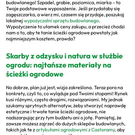
budowlanego! Szpadel, grabie, poziomica, miarka – to
Twoje podstawowe wyposażenie. Jeśli przydałaby się
zagęszczarka, a wierz mi, czasem się przydaje, poszukaj
lokalnej
wypożyczalni sprzętu budowlanego
.
Wypożyczenie to ułamek ceny zakupu, a przecież chodzi
nam o to, aby te tanie ścieżki ogrodowe powstały jak
najmniejszym kosztem, prawda?
Skarby z odzysku i natura w służbie
ogrodu: najtańsze materiały na
ścieżki ogrodowe
No dobrze, plan już jest, wizja zakreślona. Teraz pora na
konkrety, czyli to, co wyląduje pod Twoimi stopami! Rynek
kusi różnymi, często drogimi, rozwiązaniami. My jednak
szukamy sprytnych alternatyw, żeby stworzyć naprawdę
estetyczne i trwałe tanie ścieżki ogrodowe, nie
nadszarpując przy tym budżetu ani o jotę. Pamiętaj, że
zawsze możesz zajrzeć do dużych sklepów budowlanych,
takich jak te z
artykułami ogrodowymi z Castoramy
, aby