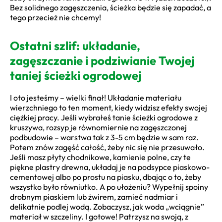
Bez solidnego zagęszczenia, ścieżka będzie się zapadać, a
tego przecież nie chcemy!
Ostatni szlif: układanie,
zagęszczanie i podziwianie Twojej
taniej ścieżki ogrodowej
I oto jesteśmy – wielki finał! Układanie materiału
wierzchniego to ten moment, kiedy widzisz efekty swojej
ciężkiej pracy. Jeśli wybrałeś tanie ścieżki ogrodowe z
kruszywa, rozsyp je równomiernie na zagęszczonej
podbudowie – warstwa tak z 3-5 cm będzie w sam raz.
Potem znów zagęść całość, żeby nic się nie przesuwało.
Jeśli masz płyty chodnikowe, kamienie polne, czy te
piękne plastry drewna, układaj je na podsypce piaskowo-
cementowej albo po prostu na piasku, dbając o to, żeby
wszystko było równiutko. A po ułożeniu? Wypełnij spoiny
drobnym piaskiem lub żwirem, zamieć nadmiar i
delikatnie podlej wodą. Zobaczysz, jak woda „wciągnie”
materiał w szczeliny. I gotowe! Patrzysz na swoją, z