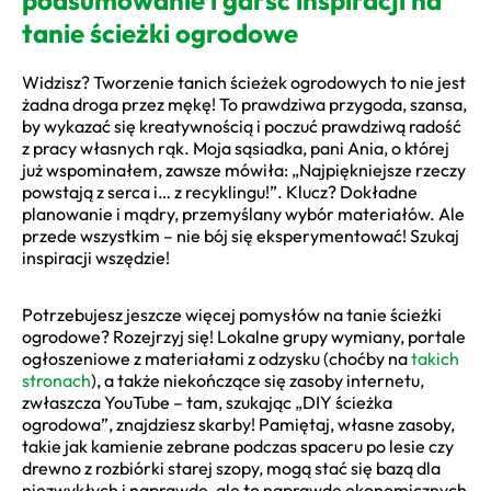
tanie ścieżki ogrodowe
Widzisz? Tworzenie tanich ścieżek ogrodowych to nie jest
żadna droga przez mękę! To prawdziwa przygoda, szansa,
by wykazać się kreatywnością i poczuć prawdziwą radość
z pracy własnych rąk. Moja sąsiadka, pani Ania, o której
już wspominałem, zawsze mówiła: „Najpiękniejsze rzeczy
powstają z serca i… z recyklingu!”. Klucz? Dokładne
planowanie i mądry, przemyślany wybór materiałów. Ale
przede wszystkim – nie bój się eksperymentować! Szukaj
inspiracji wszędzie!
Potrzebujesz jeszcze więcej pomysłów na tanie ścieżki
ogrodowe? Rozejrzyj się! Lokalne grupy wymiany, portale
ogłoszeniowe z materiałami z odzysku (choćby na
takich
stronach
), a także niekończące się zasoby internetu,
zwłaszcza YouTube – tam, szukając „DIY ścieżka
ogrodowa”, znajdziesz skarby! Pamiętaj, własne zasoby,
takie jak kamienie zebrane podczas spaceru po lesie czy
drewno z rozbiórki starej szopy, mogą stać się bazą dla
niezwykłych i naprawdę, ale to naprawdę ekonomicznych