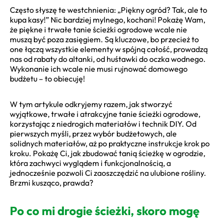
Często słyszę te westchnienia: „Piękny ogród? Tak, ale to
kupa kasy!” Nic bardziej mylnego, kochani! Pokażę Wam,
że piękne i trwałe tanie ścieżki ogrodowe wcale nie
muszą być poza zasięgiem. Są kluczowe, bo przecież to
one łączą wszystkie elementy w spójną całość, prowadzą
nas od rabaty do altanki, od huśtawki do oczka wodnego.
Wykonanie ich wcale nie musi rujnować domowego
budżetu – to obiecuję!
W tym artykule odkryjemy razem, jak stworzyć
wyjątkowe, trwałe i atrakcyjne tanie ścieżki ogrodowe,
korzystając z niedrogich materiałów i technik DIY. Od
pierwszych myśli, przez wybór budżetowych, ale
solidnych materiałów, aż po praktyczne instrukcje krok po
kroku. Pokażę Ci, jak zbudować tanią ścieżkę w ogrodzie,
która zachwyci wyglądem i funkcjonalnością, a
jednocześnie pozwoli Ci zaoszczędzić na ulubione rośliny.
Brzmi kusząco, prawda?
Po co mi drogie ścieżki, skoro mogę