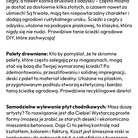
cegły, a nawet kostka brukowa z odzysku – często można
je dostać za dosłownie kilka złotych, a czasem nawet za
uśmiech! Są trwałe, mają ten niepowtarzalny charakter i
dodają ogrodowi rustykalnego uroku. Ścieżki z cegły z
odzysku, ułożone na podsypce piaskowej, to klasyka, która
nigdy się nie nudzi. Prawdziwe tanie ścieżki ogrodowe
DIY, które zachwycają!
Palety drewniane:
Kto by pomyślał, że te skromne
palety, które często zalegają przy magazynach, mogą
stać się bazą dla Twojej wymarzonej ścieżki? Po
zdemontowaniu, przeszlifowaniu i solidnej impregnacji,
deski z palet to materiał idealny. Ułożone na płaskim,
przygotowanym podłożu stworzą estetyczną i bardzo
tanią ścieżkę ogrodową. Prawdziwie recyklingowe dzieło!
Samodzielne wylewanie płyt chodnikowych:
Masz duszę
artysty? To rozwiązanie jest dla Ciebie! Wystarczą proste
formy (możesz je zrobić ze starych desek) i ekonomiczna
mieszanka betonowa. Daje Ci to pełną kontrolę nad
kształtem, kolorem i fakturą. Koszt jest śmiesznie niski w
porównaniu do gotowych płyt, a satysfakcja z tworzenia