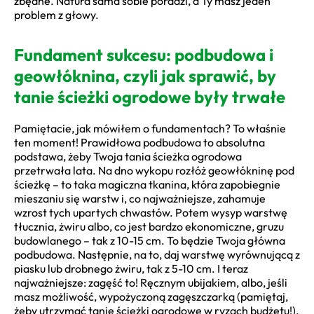
zbędne. Natura sama sobie poradzi, a Ty masz jeden
problem z głowy.
Fundament sukcesu: podbudowa i
geowłóknina, czyli jak sprawić, by
tanie ścieżki ogrodowe były trwałe
Pamiętacie, jak mówiłem o fundamentach? To właśnie
ten moment! Prawidłowa podbudowa to absolutna
podstawa, żeby Twoja tania ścieżka ogrodowa
przetrwała lata. Na dno wykopu rozłóż geowłókninę pod
ścieżkę – to taka magiczna tkanina, która zapobiegnie
mieszaniu się warstw i, co najważniejsze, zahamuje
wzrost tych upartych chwastów. Potem wysyp warstwę
tłucznia, żwiru albo, co jest bardzo ekonomiczne, gruzu
budowlanego – tak z 10-15 cm. To będzie Twoja główna
podbudowa. Następnie, na to, daj warstwę wyrównującą z
piasku lub drobnego żwiru, tak z 5-10 cm. I teraz
najważniejsze: zagęść to! Ręcznym ubijakiem, albo, jeśli
masz możliwość, wypożyczoną zagęszczarką (pamiętaj,
żeby utrzymać tanie ścieżki ogrodowe w ryzach budżetu!).