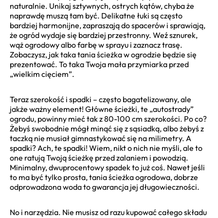
naturalnie. Unikaj sztywnych, ostrych kątów, chyba że
naprawdę muszą tam być. Delikatne łuki są często
bardziej harmonijne, zapraszają do spacerów i sprawiają,
że ogród wydaje się bardziej przestronny. Weź sznurek,
wąż ogrodowy albo farbę w sprayu i zaznacz trasę.
Zobaczysz, jak taka tania ścieżka w ogrodzie będzie się
prezentować. To taka Twoja mała przymiarka przed
„wielkim cięciem”.
Teraz szerokość i spadki – często bagatelizowany, ale
jakże ważny element! Główne ścieżki, te „autostrady”
ogrodu, powinny mieć tak z 80-100 cm szerokości. Po co?
Żebyś swobodnie mógł minąć się z sąsiadką, albo żebyś z
taczką nie musiał gimnastykować się na milimetry. A
spadki? Ach, te spadki! Wiem, nikt o nich nie myśli, ale to
one ratują Twoją ścieżkę przed zalaniem i powodzią.
Minimalny, dwuprocentowy spadek to już coś. Nawet jeśli
to ma być tylko prosta, tania ścieżka ogrodowa, dobrze
odprowadzona woda to gwarancja jej długowieczności.
No i narzędzia. Nie musisz od razu kupować całego składu