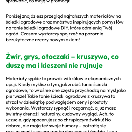
sprawdzić, co mają w promocji!
Poniżej znajdziesz przegląd najtańszych materiałów na
ścieżki ogrodowe oraz mnóstwo inspirujących pomysłów
na tanie ścieżki ogrodowe DIY, które odmienią Twój
ogród. Czasem wystarczy spojrzeć na pozornie
bezużyteczne rzeczy nowym okiem!
Żwir, grys, otoczaki – kruszywo, co
duszę ma i kieszeni nie rujnuje
Materiały sypkie to prawdziwi królowie ekonomicznych
opcji. Kiedy myślisz o tym, jak zrobić tanie ścieżki
ogrodowe, to właśnie one często przychodzą na myśl jako
pierwsze! Takie tanie ścieżki ogrodowe z kruszywa to
strzał w dziesiątkę pod względem ceny i prostoty
wykonania. Wystarczy sypnąć i rozgarnąć, a już masz
świetny drenaż i naturalny, cudowny wygląd. Ach, to
uczucie, gdy spacerujesz po chrupiącym żwirku! No
dobrze, ale mają też swoje humory – potrafią się
rozsypywać i czasem trzeba dosypać tu i ówdzie. I co z