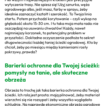
wytyczenie trasy. Nie spiesz się! Użyj sznurka, węża
ogrodowego albo, jeśli masz, farby w sprayu, żeby
idealnie zaznaczyć kształt i szerokość. To Twoja linia
startu. Potem przychodzi korytowanie – czyli wykop na
głębokość około 15-30 cm. I tu taka moja mała rada: nie
oszczędzaj na usuwaniu chwastów! Każdy, nawet
najmniejszy korzonek, to potencjalny problem w
przyszłości. Dokładne oczyszczenie podłoża to sekret
długowieczności każdej taniej ścieżki ogrodowej. Kto by
chciał, żeby po miesiącu między kamieniami rosły
pokrzywy, prawda?
Barierki ochronne dla Twojej ścieżki:
pomysły na tanie, ale skuteczne
obrzeża
Obrzeża to trochę jak taka barierka ochronna dla Twojej
ścieżki. Ich rola jest prosta: mają pilnować, żeby materiał
wierzchni się nie rozsypał i żeby wszystko wyglądało
schludnie. Na naprawdę ekonomiczne obrzeża ogrodowe