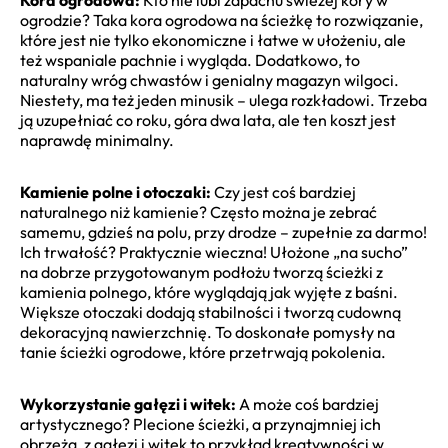
ogrodzie? Taka kora ogrodowa na ścieżkę to rozwiązanie,
które jest nie tylko ekonomiczne i łatwe w ułożeniu, ale
też wspaniale pachnie i wygląda. Dodatkowo, to
naturalny wróg chwastów i genialny magazyn wilgoci.
Niestety, ma też jeden minusik – ulega rozkładowi. Trzeba
ją uzupełniać co roku, góra dwa lata, ale ten koszt jest
naprawdę minimalny.
Kamienie polne i otoczaki:
Czy jest coś bardziej
naturalnego niż kamienie? Często można je zebrać
samemu, gdzieś na polu, przy drodze – zupełnie za darmo!
Ich trwałość? Praktycznie wieczna! Ułożone „na sucho”
na dobrze przygotowanym podłożu tworzą ścieżki z
kamienia polnego, które wyglądają jak wyjęte z baśni.
Większe otoczaki dodają stabilności i tworzą cudowną
dekoracyjną nawierzchnię. To doskonałe pomysły na
tanie ścieżki ogrodowe, które przetrwają pokolenia.
Wykorzystanie gałęzi i witek:
A może coś bardziej
artystycznego? Plecione ścieżki, a przynajmniej ich
obrzeża, z gałęzi i witek to przykład kreatywności w