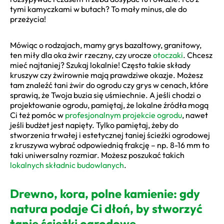
tymi kamyczkami w butach? To mały minus, ale do
przeżycia!
Mówiąc o rodzajach, mamy grys bazaltowy, granitowy,
ten miły dla oka żwir rzeczny, czy urocze
otoczaki
. Chcesz
mieć najtaniej? Szukaj lokalnie! Często takie składy
kruszyw czy żwirownie mają prawdziwe okazje. Możesz
tam znaleźć tani żwir do ogrodu czy grys w cenach, które
sprawią, że Twoja buzia się uśmiechnie. A jeśli chodzi o
projektowanie ogrodu, pamiętaj, że lokalne źródła mogą
Ci też pomóc w
profesjonalnym projekcie ogrodu
, nawet
jeśli budżet jest napięty. Tylko pamiętaj, żeby do
stworzenia trwałej i estetycznej taniej ścieżki ogrodowej
z kruszywa wybrać odpowiednią frakcję – np. 8-16 mm to
taki uniwersalny rozmiar. Możesz poszukać takich
lokalnych składnic budowlanych
.
Drewno, kora, polne kamienie: gdy
natura podaje Ci dłoń, by stworzyć
tanie ścieżki ogrodowe