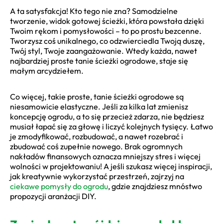
A ta satysfakcja! Kto tego nie zna? Samodzielne
tworzenie, widok gotowej ścieżki, która powstała dzięki
Twoim rękom i pomysłowości – to po prostu bezcenne.
Tworzysz coś unikalnego, co odzwierciedla Twoją duszę,
Twój styl, Twoje zaangażowanie. Wtedy każda, nawet
najbardziej proste tanie ścieżki ogrodowe, staje się
małym arcydziełem.
Co więcej, takie proste, tanie ścieżki ogrodowe są
niesamowicie elastyczne. Jeśli za kilka lat zmienisz
koncepcję ogrodu, a to się przecież zdarza, nie będziesz
musiał łapać się za głowę i liczyć kolejnych tysięcy. Łatwo
je zmodyfikować, rozbudować, a nawet rozebrać i
zbudować coś zupełnie nowego. Brak ogromnych
nakładów finansowych oznacza mniejszy stres i więcej
wolności w projektowaniu! A jeśli szukasz więcej inspiracji,
jak kreatywnie wykorzystać przestrzeń, zajrzyj na
ciekawe pomysły do ogrodu
, gdzie znajdziesz mnóstwo
propozycji aranżacji DIY.