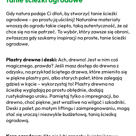
Gdy natura podaje Ci dłoń, by stworzyć tanie ścieżki
ogrodowe – po prostu ją uściśnij! Naturalne materiały
wnoszą do ogrodu takie ciepło, taką autentyczność, że aż
chce się na nie patrzeć. To wybór, który zawsze się obroni,
zwłaszcza gdy szukamy inspiracji na proste, tanie ścieżki
ogrodowe.
Plastry drewna i deski:
Ach, drewno! Jest w nim coś
magicznego, prawda? Jeśli masz dostęp do drewna z
odzysku, na przykład ściętego drzewa, które zmieniło się
w piękne plastry pni, albo starych palet, które zalegają
gdzieś w kącie – wykorzystaj to! Plastry drewna na
ścieżkę wyglądają po prostu obłędnie, dodają
rustykalnego uroku. Pamiętaj tylko o impregnacji, bo
drewno, choć piękne, jest wrażliwe na wilgoć i szkodniki.
Deski z palet, po małym liftingu i zaimpregnowaniu, mogą
stać się uroczą i niezwykle budżetową, tanią ścieżką
ogrodową.
Kora ogrodowa:
Kto nie lubi zapachu świeżej kory w