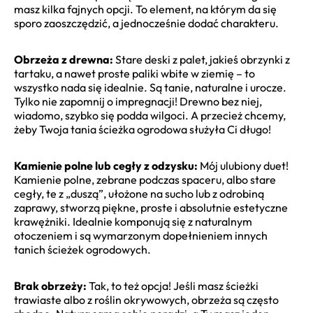
masz kilka fajnych opcji. To element, na którym da się
sporo zaoszczędzić, a jednocześnie dodać charakteru.
Obrzeża z drewna:
Stare deski z palet, jakieś obrzynki z
tartaku, a nawet proste paliki wbite w ziemię – to
wszystko nada się idealnie. Są tanie, naturalne i urocze.
Tylko nie zapomnij o impregnacji! Drewno bez niej,
wiadomo, szybko się podda wilgoci. A przecież chcemy,
żeby Twoja tania ścieżka ogrodowa służyła Ci długo!
Kamienie polne lub cegły z odzysku:
Mój ulubiony duet!
Kamienie polne, zebrane podczas spaceru, albo stare
cegły, te z „duszą”, ułożone na sucho lub z odrobiną
zaprawy, stworzą piękne, proste i absolutnie estetyczne
krawężniki. Idealnie komponują się z naturalnym
otoczeniem i są wymarzonym dopełnieniem innych
tanich ścieżek ogrodowych.
Brak obrzeży:
Tak, to też opcja! Jeśli masz ścieżki
trawiaste albo z roślin okrywowych, obrzeża są często