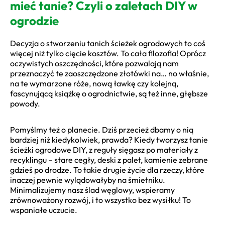
mieć tanie? Czyli o zaletach DIY w
ogrodzie
Decyzja o stworzeniu tanich ścieżek ogrodowych to coś
więcej niż tylko cięcie kosztów. To cała filozofia! Oprócz
oczywistych oszczędności, które pozwalają nam
przeznaczyć te zaoszczędzone złotówki na… no właśnie,
na te wymarzone róże, nową ławkę czy kolejną,
fascynującą książkę o ogrodnictwie, są też inne, głębsze
powody.
Pomyślmy też o planecie. Dziś przecież dbamy o nią
bardziej niż kiedykolwiek, prawda? Kiedy tworzysz tanie
ścieżki ogrodowe DIY, z reguły sięgasz po materiały z
recyklingu – stare cegły, deski z palet, kamienie zebrane
gdzieś po drodze. To takie drugie życie dla rzeczy, które
inaczej pewnie wylądowałyby na śmietniku.
Minimalizujemy nasz ślad węglowy, wspieramy
zrównoważony rozwój, i to wszystko bez wysiłku! To
wspaniałe uczucie.