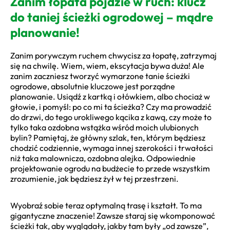
Zanim łopata pójdzie w ruch: klucz
do taniej ścieżki ogrodowej – mądre
planowanie!
Zanim porywczym ruchem chwycisz za łopatę, zatrzymaj
się na chwilę. Wiem, wiem, ekscytacja bywa duża! Ale
zanim zaczniesz tworzyć wymarzone tanie ścieżki
ogrodowe, absolutnie kluczowe jest porządne
planowanie. Usiądź z kartką i ołówkiem, albo chociaż w
głowie, i pomyśl: po co mi ta ścieżka? Czy ma prowadzić
do drzwi, do tego urokliwego kącika z kawą, czy może to
tylko taka ozdobna wstążka wśród moich ulubionych
bylin? Pamiętaj, że główny szlak, ten, którym będziesz
chodzić codziennie, wymaga innej szerokości i trwałości
niż taka malownicza, ozdobna alejka. Odpowiednie
projektowanie ogrodu na budżecie to przede wszystkim
zrozumienie, jak będziesz żył w tej przestrzeni.
Wyobraź sobie teraz optymalną trasę i kształt. To ma
gigantyczne znaczenie! Zawsze staraj się wkomponować
ścieżki tak, aby wyglądały, jakby tam były „od zawsze”,