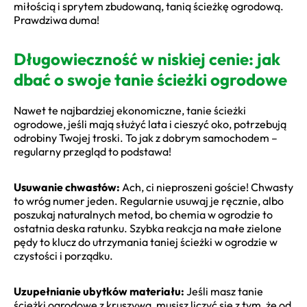
miłością i sprytem zbudowaną, tanią ścieżkę ogrodową.
Prawdziwa duma!
Długowieczność w niskiej cenie: jak
dbać o swoje tanie ścieżki ogrodowe
Nawet te najbardziej ekonomiczne, tanie ścieżki
ogrodowe, jeśli mają służyć lata i cieszyć oko, potrzebują
odrobiny Twojej troski. To jak z dobrym samochodem –
regularny przegląd to podstawa!
Usuwanie chwastów:
Ach, ci nieproszeni goście! Chwasty
to wróg numer jeden. Regularnie usuwaj je ręcznie, albo
poszukaj naturalnych metod, bo chemia w ogrodzie to
ostatnia deska ratunku. Szybka reakcja na małe zielone
pędy to klucz do utrzymania taniej ścieżki w ogrodzie w
czystości i porządku.
Uzupełnianie ubytków materiału:
Jeśli masz tanie
ścieżki ogrodowe z kruszywa, musisz liczyć się z tym, że od