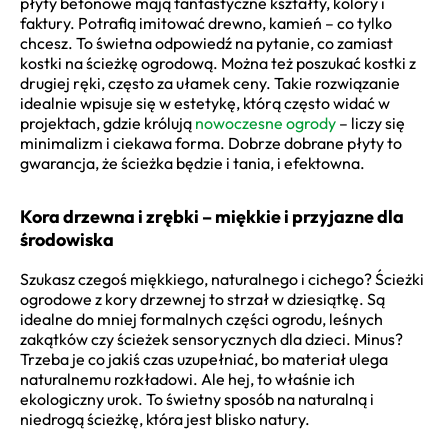
płyty betonowe mają fantastyczne kształty, kolory i
faktury. Potrafią imitować drewno, kamień – co tylko
chcesz. To świetna odpowiedź na pytanie, co zamiast
kostki na ścieżkę ogrodową. Można też poszukać kostki z
drugiej ręki, często za ułamek ceny. Takie rozwiązanie
idealnie wpisuje się w estetykę, którą często widać w
projektach, gdzie królują
nowoczesne ogrody
– liczy się
minimalizm i ciekawa forma. Dobrze dobrane płyty to
gwarancja, że ścieżka będzie i tania, i efektowna.
Kora drzewna i zrębki – miękkie i przyjazne dla
środowiska
Szukasz czegoś miękkiego, naturalnego i cichego? Ścieżki
ogrodowe z kory drzewnej to strzał w dziesiątkę. Są
idealne do mniej formalnych części ogrodu, leśnych
zakątków czy ścieżek sensorycznych dla dzieci. Minus?
Trzeba je co jakiś czas uzupełniać, bo materiał ulega
naturalnemu rozkładowi. Ale hej, to właśnie ich
ekologiczny urok. To świetny sposób na naturalną i
niedrogą ścieżkę, która jest blisko natury.