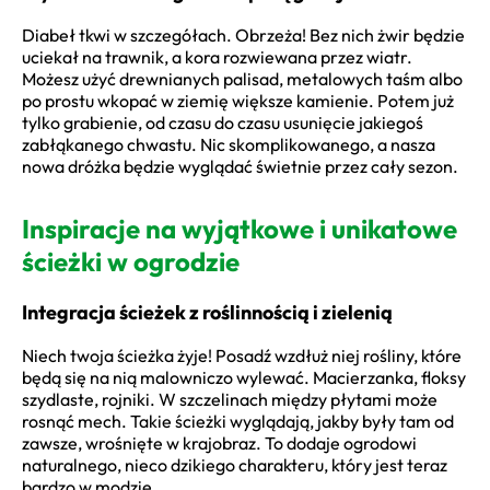
Diabeł tkwi w szczegółach. Obrzeża! Bez nich żwir będzie
uciekał na trawnik, a kora rozwiewana przez wiatr.
Możesz użyć drewnianych palisad, metalowych taśm albo
po prostu wkopać w ziemię większe kamienie. Potem już
tylko grabienie, od czasu do czasu usunięcie jakiegoś
zabłąkanego chwastu. Nic skomplikowanego, a nasza
nowa dróżka będzie wyglądać świetnie przez cały sezon.
Inspiracje na wyjątkowe i unikatowe
ścieżki w ogrodzie
Integracja ścieżek z roślinnością i zielenią
Niech twoja ścieżka żyje! Posadź wzdłuż niej rośliny, które
będą się na nią malowniczo wylewać. Macierzanka, floksy
szydlaste, rojniki. W szczelinach między płytami może
rosnąć mech. Takie ścieżki wyglądają, jakby były tam od
zawsze, wrośnięte w krajobraz. To dodaje ogrodowi
naturalnego, nieco dzikiego charakteru, który jest teraz
bardzo w modzie.