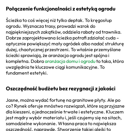
Połączenie funkcjonalności z estetyką ogrodu
Ścieżka to coś więcej niż tylko deptak. To kręgosłup
ogrodu. Wyznacza trasy, prowadzi wzrok do
najpiękniejszych zakątków, oddziela rabaty od trawnika.
Dobrze zaprojektowana ścieżka potrafi zdziałać cuda –
optycznie powiększyć mały ogródek albo nadać strukturę
dużej, chaotycznej przestrzeni. To właśnie przemyślane
ścieżki sprawiają, że aranżacja ogrodu jest spójna i
kompletna. Dobra
aranżacja domu i ogrodu
to taka, która
uwzględnia te kluczowe ciągi komunikacyjne. To
fundament estetyki.
Oszczędność budżetu bez rezygnacji z jakości
Jasne, można wydać fortunę na granitowe płyty. Ale po
co? Rynek oferuje mnóstwo rozwiązań, które są przyjazne
dla kieszeni, a jednocześnie trwałe i estetyczne. Kluczem
jest mądry wybór materiału i, jeśli czujemy się na siłach,
samodzielne wykonanie. Własna praca to największa
oszczędność, naprawdę. Stworzenie takiej alejki to