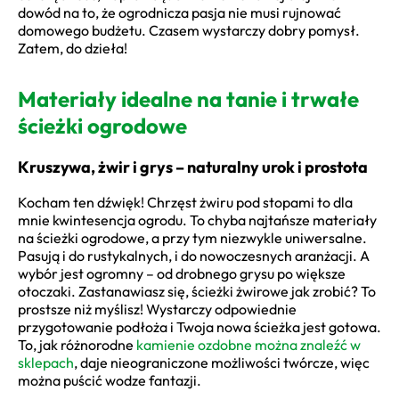
dowód na to, że ogrodnicza pasja nie musi rujnować
domowego budżetu. Czasem wystarczy dobry pomysł.
Zatem, do dzieła!
Materiały idealne na tanie i trwałe
ścieżki ogrodowe
Kruszywa, żwir i grys – naturalny urok i prostota
Kocham ten dźwięk! Chrzęst żwiru pod stopami to dla
mnie kwintesencja ogrodu. To chyba najtańsze materiały
na ścieżki ogrodowe, a przy tym niezwykle uniwersalne.
Pasują i do rustykalnych, i do nowoczesnych aranżacji. A
wybór jest ogromny – od drobnego grysu po większe
otoczaki. Zastanawiasz się, ścieżki żwirowe jak zrobić? To
prostsze niż myślisz! Wystarczy odpowiednie
przygotowanie podłoża i Twoja nowa ścieżka jest gotowa.
To, jak różnorodne
kamienie ozdobne można znaleźć w
sklepach
, daje nieograniczone możliwości twórcze, więc
można puścić wodze fantazji.