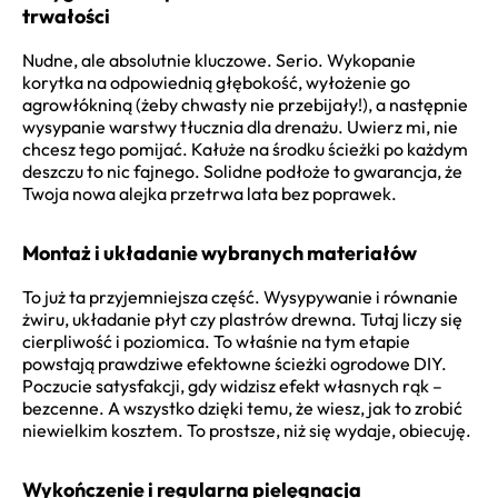
trwałości
Nudne, ale absolutnie kluczowe. Serio. Wykopanie
korytka na odpowiednią głębokość, wyłożenie go
agrowłókniną (żeby chwasty nie przebijały!), a następnie
wysypanie warstwy tłucznia dla drenażu. Uwierz mi, nie
chcesz tego pomijać. Kałuże na środku ścieżki po każdym
deszczu to nic fajnego. Solidne podłoże to gwarancja, że
Twoja nowa alejka przetrwa lata bez poprawek.
Montaż i układanie wybranych materiałów
To już ta przyjemniejsza część. Wysypywanie i równanie
żwiru, układanie płyt czy plastrów drewna. Tutaj liczy się
cierpliwość i poziomica. To właśnie na tym etapie
powstają prawdziwe efektowne ścieżki ogrodowe DIY.
Poczucie satysfakcji, gdy widzisz efekt własnych rąk –
bezcenne. A wszystko dzięki temu, że wiesz, jak to zrobić
niewielkim kosztem. To prostsze, niż się wydaje, obiecuję.
Wykończenie i regularna pielęgnacja