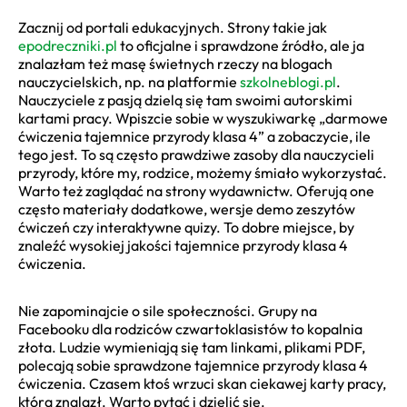
Zacznij od portali edukacyjnych. Strony takie jak
epodreczniki.pl
to oficjalne i sprawdzone źródło, ale ja
znalazłam też masę świetnych rzeczy na blogach
nauczycielskich, np. na platformie
szkolneblogi.pl
.
Nauczyciele z pasją dzielą się tam swoimi autorskimi
kartami pracy. Wpiszcie sobie w wyszukiwarkę „darmowe
ćwiczenia tajemnice przyrody klasa 4” a zobaczycie, ile
tego jest. To są często prawdziwe zasoby dla nauczycieli
przyrody, które my, rodzice, możemy śmiało wykorzystać.
Warto też zaglądać na strony wydawnictw. Oferują one
często materiały dodatkowe, wersje demo zeszytów
ćwiczeń czy interaktywne quizy. To dobre miejsce, by
znaleźć wysokiej jakości tajemnice przyrody klasa 4
ćwiczenia.
Nie zapominajcie o sile społeczności. Grupy na
Facebooku dla rodziców czwartoklasistów to kopalnia
złota. Ludzie wymieniają się tam linkami, plikami PDF,
polecają sobie sprawdzone tajemnice przyrody klasa 4
ćwiczenia. Czasem ktoś wrzuci skan ciekawej karty pracy,
którą znalazł. Warto pytać i dzielić się.