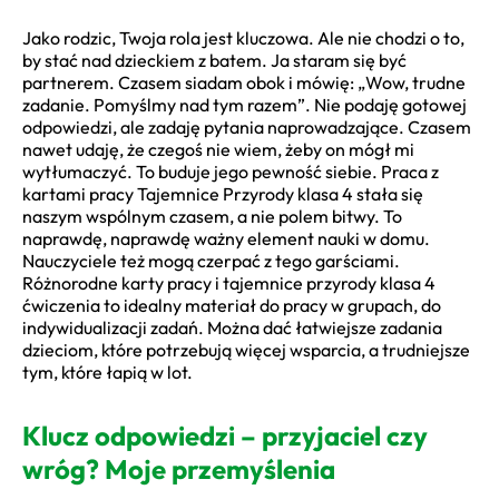
Jako rodzic, Twoja rola jest kluczowa. Ale nie chodzi o to,
by stać nad dzieckiem z batem. Ja staram się być
partnerem. Czasem siadam obok i mówię: „Wow, trudne
zadanie. Pomyślmy nad tym razem”. Nie podaję gotowej
odpowiedzi, ale zadaję pytania naprowadzające. Czasem
nawet udaję, że czegoś nie wiem, żeby on mógł mi
wytłumaczyć. To buduje jego pewność siebie. Praca z
kartami pracy Tajemnice Przyrody klasa 4 stała się
naszym wspólnym czasem, a nie polem bitwy. To
naprawdę, naprawdę ważny element nauki w domu.
Nauczyciele też mogą czerpać z tego garściami.
Różnorodne karty pracy i tajemnice przyrody klasa 4
ćwiczenia to idealny materiał do pracy w grupach, do
indywidualizacji zadań. Można dać łatwiejsze zadania
dzieciom, które potrzebują więcej wsparcia, a trudniejsze
tym, które łapią w lot.
Klucz odpowiedzi – przyjaciel czy
wróg? Moje przemyślenia