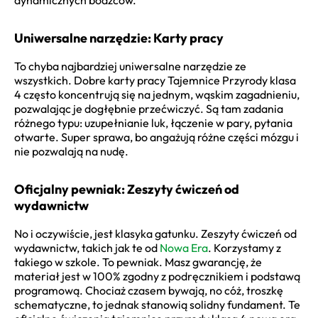
Uniwersalne narzędzie: Karty pracy
To chyba najbardziej uniwersalne narzędzie ze
wszystkich. Dobre karty pracy Tajemnice Przyrody klasa
4 często koncentrują się na jednym, wąskim zagadnieniu,
pozwalając je dogłębnie przećwiczyć. Są tam zadania
różnego typu: uzupełnianie luk, łączenie w pary, pytania
otwarte. Super sprawa, bo angażują różne części mózgu i
nie pozwalają na nudę.
Oficjalny pewniak: Zeszyty ćwiczeń od
wydawnictw
No i oczywiście, jest klasyka gatunku. Zeszyty ćwiczeń od
wydawnictw, takich jak te od
Nowa Era
. Korzystamy z
takiego w szkole. To pewniak. Masz gwarancję, że
materiał jest w 100% zgodny z podręcznikiem i podstawą
programową. Chociaż czasem bywają, no cóż, troszkę
schematyczne, to jednak stanowią solidny fundament. Te