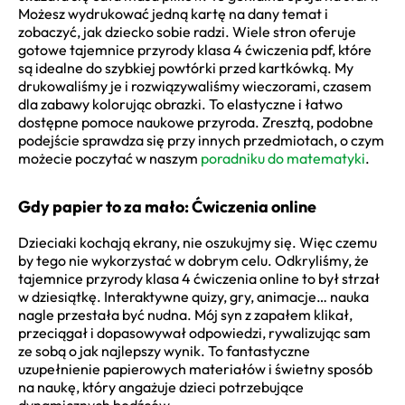
Możesz wydrukować jedną kartę na dany temat i
zobaczyć, jak dziecko sobie radzi. Wiele stron oferuje
gotowe tajemnice przyrody klasa 4 ćwiczenia pdf, które
są idealne do szybkiej powtórki przed kartkówką. My
drukowaliśmy je i rozwiązywaliśmy wieczorami, czasem
dla zabawy kolorując obrazki. To elastyczne i łatwo
dostępne pomoce naukowe przyroda. Zresztą, podobne
podejście sprawdza się przy innych przedmiotach, o czym
możecie poczytać w naszym
poradniku do matematyki
.
Gdy papier to za mało: Ćwiczenia online
Dzieciaki kochają ekrany, nie oszukujmy się. Więc czemu
by tego nie wykorzystać w dobrym celu. Odkryliśmy, że
tajemnice przyrody klasa 4 ćwiczenia online to był strzał
w dziesiątkę. Interaktywne quizy, gry, animacje… nauka
nagle przestała być nudna. Mój syn z zapałem klikał,
przeciągał i dopasowywał odpowiedzi, rywalizując sam
ze sobą o jak najlepszy wynik. To fantastyczne
uzupełnienie papierowych materiałów i świetny sposób
na naukę, który angażuje dzieci potrzebujące
dynamicznych bodźców.