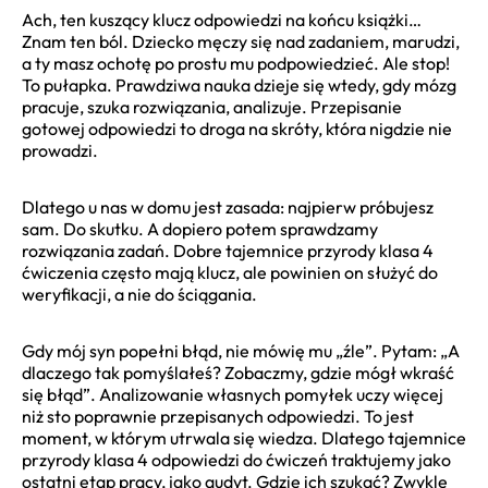
Ach, ten kuszący klucz odpowiedzi na końcu książki…
Znam ten ból. Dziecko męczy się nad zadaniem, marudzi,
a ty masz ochotę po prostu mu podpowiedzieć. Ale stop!
To pułapka. Prawdziwa nauka dzieje się wtedy, gdy mózg
pracuje, szuka rozwiązania, analizuje. Przepisanie
gotowej odpowiedzi to droga na skróty, która nigdzie nie
prowadzi.
Dlatego u nas w domu jest zasada: najpierw próbujesz
sam. Do skutku. A dopiero potem sprawdzamy
rozwiązania zadań. Dobre tajemnice przyrody klasa 4
ćwiczenia często mają klucz, ale powinien on służyć do
weryfikacji, a nie do ściągania.
Gdy mój syn popełni błąd, nie mówię mu „źle”. Pytam: „A
dlaczego tak pomyślałeś? Zobaczmy, gdzie mógł wkraść
się błąd”. Analizowanie własnych pomyłek uczy więcej
niż sto poprawnie przepisanych odpowiedzi. To jest
moment, w którym utrwala się wiedza. Dlatego tajemnice
przyrody klasa 4 odpowiedzi do ćwiczeń traktujemy jako
ostatni etap pracy, jako audyt. Gdzie ich szukać? Zwykle