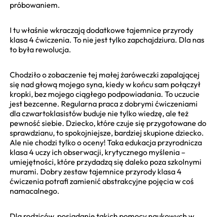
próbowaniem.
I tu właśnie wkraczają dodatkowe tajemnice przyrody
klasa 4 ćwiczenia. To nie jest tylko zapchajdziura. Dla nas
to była rewolucja.
Chodziło o zobaczenie tej małej żaróweczki zapalającej
się nad głową mojego syna, kiedy w końcu sam połączył
kropki, bez mojego ciągłego podpowiadania. To uczucie
jest bezcenne. Regularna praca z dobrymi ćwiczeniami
dla czwartoklasistów buduje nie tylko wiedzę, ale też
pewność siebie. Dziecko, które czuje się przygotowane do
sprawdzianu, to spokojniejsze, bardziej skupione dziecko.
Ale nie chodzi tylko o oceny! Taka edukacja przyrodnicza
klasa 4 uczy ich obserwacji, krytycznego myślenia –
umiejętności, które przydadzą się daleko poza szkolnymi
murami. Dobry zestaw tajemnice przyrody klasa 4
ćwiczenia potrafi zamienić abstrakcyjne pojęcia w coś
namacalnego.
Dla rodziców, posiadanie takich pomocy naukowych w