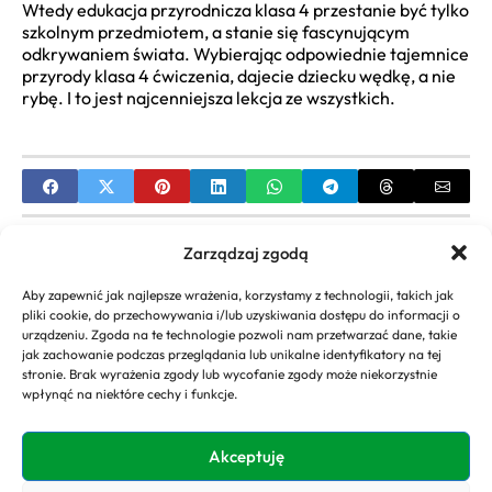
Wtedy edukacja przyrodnicza klasa 4 przestanie być tylko
szkolnym przedmiotem, a stanie się fascynującym
odkrywaniem świata. Wybierając odpowiednie tajemnice
przyrody klasa 4 ćwiczenia, dajecie dziecku wędkę, a nie
rybę. I to jest najcenniejsza lekcja ze wszystkich.
PREVIOUS
Zarządzaj zgodą
Fryzury Damskie Średnie z Grzywką: Inspiracje,
Aby zapewnić jak najlepsze wrażenia, korzystamy z technologii, takich jak
Stylizacja, Pielęgnacja
pliki cookie, do przechowywania i/lub uzyskiwania dostępu do informacji o
urządzeniu. Zgoda na te technologie pozwoli nam przetwarzać dane, takie
NEXT
jak zachowanie podczas przeglądania lub unikalne identyfikatory na tej
stronie. Brak wyrażenia zgody lub wycofanie zgody może niekorzystnie
Sanah Wiek i Data Urodzenia: Kompletny
wpłynąć na niektóre cechy i funkcje.
Przewodnik po Artystce
Akceptuję