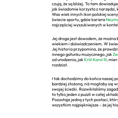
czują, że są bliżej. To tam dowiaduj
jak świadomie korzysta z narzędzi, 
Was wiek innych ikon polskiej sceny?
świecie sportu, gdzie kariera
Neym
najczęściej wyszukiwanych w kontek
Jej droga jest dowodem, że można być
wiekiem i doświadczeniem. W świeci
Jej historia przypomina, że prawdz
innego gatunku muzycznego, jak
Ze
od urodzenia, jak
Król Karol III
, mier
rozdział.
I tak dochodzimy do końca naszej po
bardziej złożoną, niż mogłoby się
swojej ścieżki. Rozwikłaliśmy zagadk
to tylko jeden z puzzli w całej układ
Pozostaje jedną z tych postaci, któr
wszystkim najpiękniejsze – że jej h