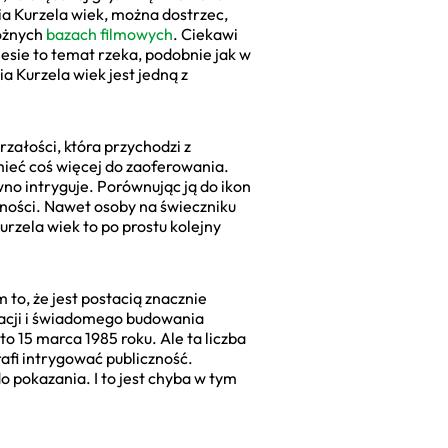
wia Kurzela wiek, można dostrzec,
różnych
bazach filmowych
. Ciekawi
esie to temat rzeka, podobnie jak w
 Kurzela wiek jest jedną z
rzałości, która przychodzi z
mieć coś więcej do zaoferowania.
no intryguje. Porównując ją do ikon
czności. Nawet osoby na świeczniku
urzela wiek to po prostu kolejny
 to, że jest postacią znacznie
nacji i świadomego budowania
 to 15 marca 1985 roku. Ale ta liczba
trafi intrygować publiczność.
do pokazania. I to jest chyba w tym