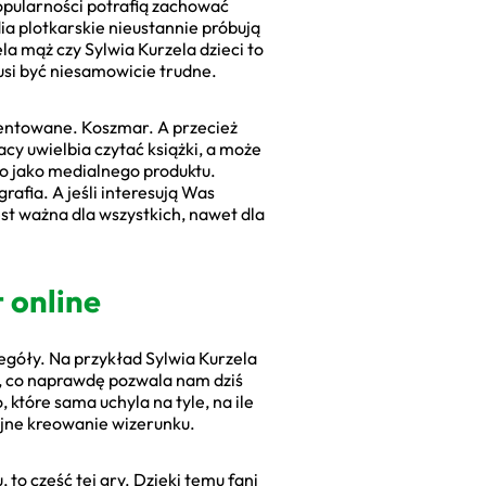
opularności potrafią zachować
dia plotkarskie nieustannie próbują
ela mąż czy Sylwia Kurzela dzieci to
musi być niesamowicie trudne.
mentowane. Koszmar. A przecież
cy uwielbia czytać książki, a może
lko jako medialnego produktu.
grafia. A jeśli interesują Was
st ważna dla wszystkich, nawet dla
t online
zegóły. Na przykład Sylwia Kurzela
o, co naprawdę pozwala nam dziś
, które sama uchyla na tyle, na ile
cyjne kreowanie wizerunku.
to część tej gry. Dzięki temu fani