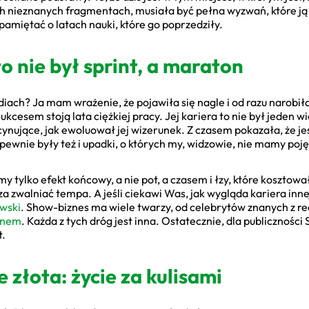
h nieznanych fragmentach, musiała być pełna wyzwań, które ją 
 pamiętać o latach nauki, które go poprzedziły.
o nie był sprint, a maraton
iach? Ja mam wrażenie, że pojawiła się nagle i od razu narobiła
kcesem stoją lata ciężkiej pracy. Jej kariera to nie był jeden w
cynujące, jak ewoluował jej wizerunek. Z czasem pokazała, że je
 pewnie były też i upadki, o których my, widzowie, nie mamy poję
imy tylko efekt końcowy, a nie pot, a czasem i łzy, które kosztow
za zwalniać tempa. A jeśli ciekawi Was, jak wygląda kariera in
ewski
. Show-biznes ma wiele twarzy, od celebrytów znanych z re
inem
. Każda z tych dróg jest inna. Ostatecznie, dla publiczności
t.
 złota: życie za kulisami