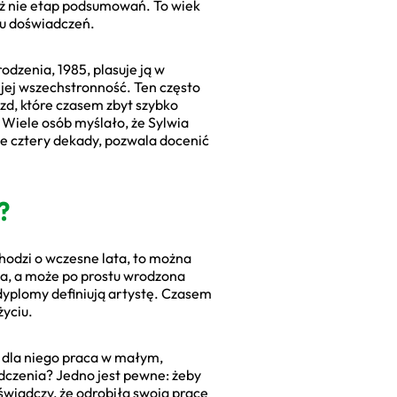
też nie etap podsumowań. To wiek
żu doświadczeń.
rodzenia, 1985, plasuje ją w
 jej wszechstronność. Ten często
zd, które czasem zbyt szybko
Wiele osób myślało, że Sylwia
awie cztery dekady, pozwala docenić
?
hodzi o wczesne lata, to można
nia, a może po prostu wrodzona
 dyplomy definiują artystę. Czasem
życiu.
 dla niego praca w małym,
dczenia? Jedno jest pewne: żeby
 świadczy, że odrobiła swoją pracę