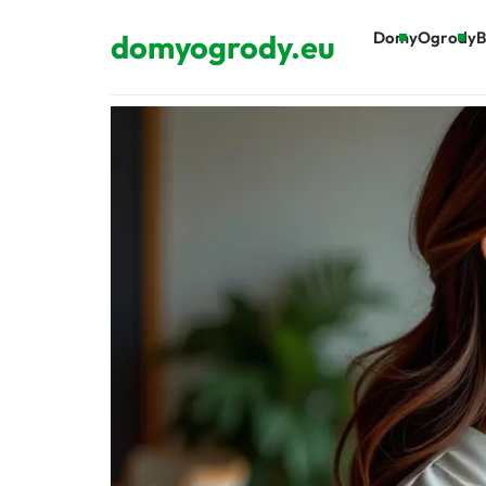
domyogrody.eu
Domy
Ogrody
B