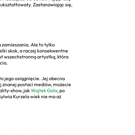
ukształtowały. Zastanawiając się,
 zamieszania. Ale to tylko
ielki skok, a raczej konsekwentne
st wszechstronną artystką, która
cia.
ało jego osiągnięcie. Jej obecna
nej znanej postaci mediów, możecie
ality-show, jak
Wojtek Gola
, po
 Sylwia Kurzela wiek nie ma aż