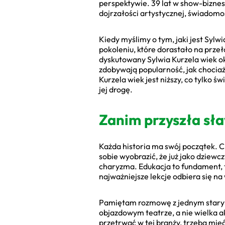
perspektywie. 39 lat w show-biznesi
dojrzałości artystycznej, świadom
Kiedy myślimy o tym, jaki jest Sylwi
pokoleniu, które dorastało na prze
dyskutowany Sylwia Kurzela wiek ok
zdobywają popularność, jak chocia
Kurzela wiek jest niższy, co tylko ś
jej drogę.
Zanim przyszła sła
Każda historia ma swój początek. C
sobie wyobrazić, że już jako dziewc
charyzma. Edukacja to fundament, to
najważniejsze lekcje odbiera się na
Pamiętam rozmowę z jednym starym 
objazdowym teatrze, a nie wielka 
przetrwać w tej branży, trzeba mieć 