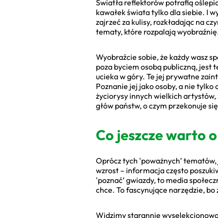
Światła reflektorów potrafią oślep
kawałek świata tylko dla siebie. I w
zajrzeć za kulisy, rozkładając na cz
tematy, które rozpalają wyobraźnię.
Wyobraźcie sobie, że każdy wasz s
poza byciem osobą publiczną, jest 
ucieka w góry. Te jej prywatne zain
Poznanie jej jako osoby, a nie tylko 
życiorysy innych wielkich artystów,
głów państw, o czym przekonuje si
Co jeszcze warto o 
Oprócz tych 'poważnych’ tematów, ja
wzrost – informacja często poszuki
'poznać’ gwiazdy, to media społecz
chce. To fascynujące narzędzie, bo 
Widzimy starannie wyselekcjonowane 