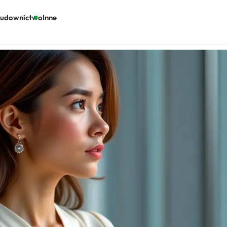
udownictwo
Inne