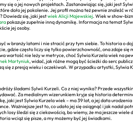
emy się o jej nowych projektach. Zastanawiając się, jaki jest Syl
które dało jej pokolenie. Jej profil można też pewnie znaleźć w 
 Dowiedz się, jaki jest
wiek Alicji Majewskiej
. Wiek w show-bizn
ara
pokazuje zupełnie inną dynamikę. Informacja na temat Sylwia
ście jej osoby.
 w branży latami i nie stracić przy tym siebie. To historia o doj
e, gdzie często liczy się tylko powierzchowność, ona zdaje się 
iwa wartość nie leży w metryce, choć Sylwia Kurzela wiek na pew
nek Martyniuk
, widać, jak różne mogą być ścieżki do serc publi
zą się z presją wieku i oczekiwań. W przypadku artystki, Sylwia K
dróży śladami Sylwii Kurzeli. Co z niej wynika? Przede wszystkim
 wydawać. Za medialnym wizerunkiem kryje się historia determi
ę, jaki jest Sylwia Kurzela wiek – ma 39 lat, a jej data urodzenia
ance. Ważniejsze jest to, co udało jej się osiągnąć i jak nadal po
ych losy śledzi się z ciekawością, bo wiemy, że ma jeszcze wiele 
istoria wciąż się pisze, a my możemy być jej świadkami.