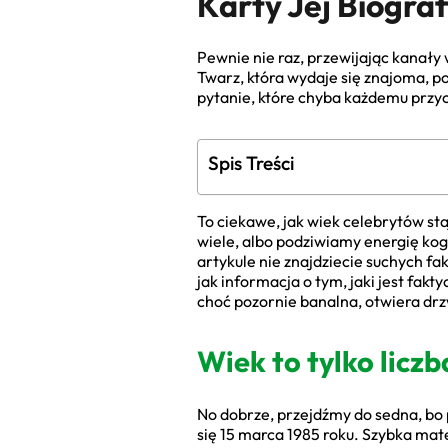
Karty Jej Biografi
Pewnie nie raz, przewijając kanały w
Twarz, która wydaje się znajoma, pos
pytanie, które chyba każdemu przyc
Spis Treści
To ciekawe, jak wiek celebrytów sta
wiele, albo podziwiamy energię kog
artykule nie znajdziecie suchych fa
jak informacja o tym, jaki jest fakt
choć pozornie banalna, otwiera drzw
Wiek to tylko liczb
No dobrze, przejdźmy do sedna, bo p
się 15 marca 1985 roku. Szybka mat