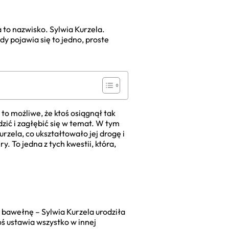
a to nazwisko. Sylwia Kurzela.
dy pojawia się to jedno, proste
 to możliwe, że ktoś osiągnął tak
zić i zagłębić się w temat. W tym
rzela, co ukształtowało jej drogę i
y. To jedna z tych kwestii, która,
w bawełnę – Sylwia Kurzela urodziła
oś ustawia wszystko w innej