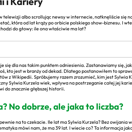
i i Kariery
 telewizji albo scrollując newsy w internecie, natknęliście się n
tać, która od lat krąży po orbicie polskiego show-biznesu. I wte
hodzi do głowy: ile ona właściwie ma lat?
je się dla nas takim punktem odniesienia. Zastanawiamy się, jak
oś, kto jest w branży od dekad. Dlatego postanowiłem to sprawd
któw z Wikipedii. Spróbujemy razem zrozumieć, kim jest Sylwia Ku
yczny Sylwia Kurzela wiek, wpływa na postrzeganie całej jej karier
i do znacznie głębszej historii.
a? No dobrze, ale jaka to liczba?
ewnie na to czekacie. Ile lat ma Sylwia Kurzela? Bez owijania 
ematyka mówi nam, że ma 39 lat. I wiecie co? Ta informacja jak