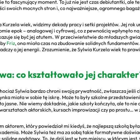
e to fascynujący moment. To już nie jest czas debiutantki, ale 
ości swoich mocnych stron i, co najważniejsze, ogromnego baga
a Kurzela wiek, widzimy dekady pracy i setki projektów. Jej rok u
łomie epok – analogowej i cyfrowej, co z pewnością wpłynęło na
azuje się być jej atutem. W przeciwieństwie do młodszych gwia
żby
Friz
, ona miała czas na zbudowanie solidnych fundamentów. 
wiadczy o jej energii. Zrozumienie, że Sylwia Kurzela wiek to pr
wa: co kształtowało jej charakter
hociaż Sylwia bardzo chroni swoją prywatność, zwłaszcza jeśli c
zynka miała w sobie tę iskrę. Może to były szkolne przedstawie
 jasne. Nie wiemy dokładnie, jakie szkoły kończyła, ale to nie
 warsztatach aktorskich, kursach improwizacji czy po prostu… w 
aktorem, który powiedział mi kiedyś, że najlepszą szkołą była
akademia. Może Sylwia też ma za sobą takie formatywne doświa
solidne podstawy. To, że dziś jest w tym miejscu, w którym jest,