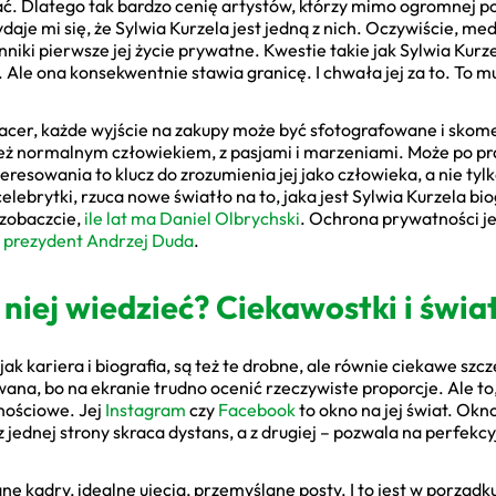
iać. Dlatego tak bardzo cenię artystów, którzy mimo ogromnej p
ydaje mi się, że Sylwia Kurzela jest jedną z nich. Oczywiście, me
ynniki pierwsze jej życie prywatne. Kwestie takie jak Sylwia Kurz
 Ale ona konsekwentnie stawia granicę. I chwała jej za to. To 
pacer, każde wyjście na zakupy może być sfotografowane i sko
też normalnym człowiekiem, z pasjami i marzeniami. Może po pra
teresowania to klucz do zrozumienia jej jako człowieka, a nie ty
celebrytki, rzuca nowe światło na to, jaka jest Sylwia Kurzela bio
 zobaczcie,
ile lat ma Daniel Olbrychski
. Ochrona prywatności je
ę
prezydent Andrzej Duda
.
niej wiedzieć? Ciekawostki i świa
k kariera i biografia, są też te drobne, ale równie ciekawe szc
wana, bo na ekranie trudno ocenić rzeczywiste proporcje. Ale t
nościowe. Jej
Instagram
czy
Facebook
to okno na jej świat. Okno
z jednej strony skraca dystans, a z drugiej – pozwala na perfek
kadry, idealne ujęcia, przemyślane posty. I to jest w porządku, 