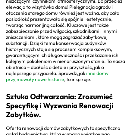
niszczącymi czynnikami atmosferycznymi. Bo przecież
elewacja to wizytówka domu! Pielęgnacja ogrodu i
otoczenia starego domu również jest ważna, aby cała
posiadłość prezentowała się spójnie i estetycznie,
tworząc harmonijną całość. Kluczowe jest także
zabezpieczanie przed wilgocią, szkodnikami i innymi
zniszczeniami, które mogą zagrażać zabytkowej
substancji. Dzięki temu konserwacja budynków
historycznych staje się procesem kompleksowym,
gwarantującym ich długowieczność i przekazanie ich
kolejnym pokoleniom w nienaruszonym stanie. To nasza
obietnica – dbałość o detale i przyszłość, jak o
najlepszego przyjaciela. Sprawdź, jak
inne domy
przyjmowały nowe historie
, to inspiruje.
Sztuka Odtwarzania: Zrozumieć
Specyfikę i Wyzwania Renowacji
Zabytków.
Oferta renowacji domów zabytkowych to specyficzna
gałąź budownictwa, która wymaga wyjątkowego