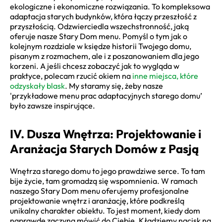
ekologiczne i ekonomiczne rozwiązania. To kompleksowa
adaptacja starych budynków, która łączy przeszłość z
przyszłością. Odzwierciedla wszechstronność, jaką
oferuje nasze Stary Dom menu. Pomyśl o tym jak o
kolejnym rozdziale w księdze historii Twojego domu,
pisanym z rozmachem, ale i z poszanowaniem dla jego
korzeni. A jeśli chcesz zobaczyć jak to wygląda w
praktyce, polecam rzucić okiem na
inne miejsca, które
odzyskały blask
. My staramy się, żeby nasze
'przykładowe menu prac adaptacyjnych starego domu’
było zawsze inspirujące.
IV. Dusza Wnętrza: Projektowanie i
Aranżacja Starych Domów z Pasją
Wnętrza starego domu to jego prawdziwe serce. To tam
bije życie, tam gromadzą się wspomnienia. W ramach
naszego Stary Dom menu oferujemy profesjonalne
projektowanie wnętrz i aranżację, które podkreślą
unikalny charakter obiektu. To jest moment, kiedy dom
naprawdę zaczyna mówić do Ciebie. Kładziemy nacisk na