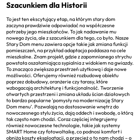
Szacunkiem dla Historii
To jest ten ekscytujący etap, na którym stary dom
zaczyna prawdziwie odpowiadać na współczesne
potrzeby jego mieszkańców. To jak nadawanie mu
nowego życia, ale z szacunkiem dla tego, co było. Nasze
Stary Dom menu zawiera opcje takie jak zmiana funkcji
pomieszczeń, na przykład adaptacja poddasza na cele
mieszkalne. Znam projekt, gdzie z zapomnianego strychu
powstała oszałamiająca sypialnia z widokiem na gwiazdy.
To znacząco zwiększa przestrzeń użytkową i daje nowe
możliwości. Oferujemy również rozbudowę obiektu
poprzez dobudowy, oranżerie czy tarasy, które
wzbogacają architekturę i funkcjonalność. Tworzenie
otwartych przestrzeni i zmiana układu ścian działowych
to bardzo popularne 'pomysły na modernizację Stary
Dom menu’. Pozwalają na dostosowanie wnętrz do
nowoczesnego stylu życia, dają oddech i swobodę, o którą
tak często nam chodzi. Coraz częściej integrujemy
również nowoczesne technologie, takie jak systemy
SMART Home czy fotowoltaikę, co podnosi komfort i
obniża koszty eksploatacji, a przecież o to nam chodzi – o