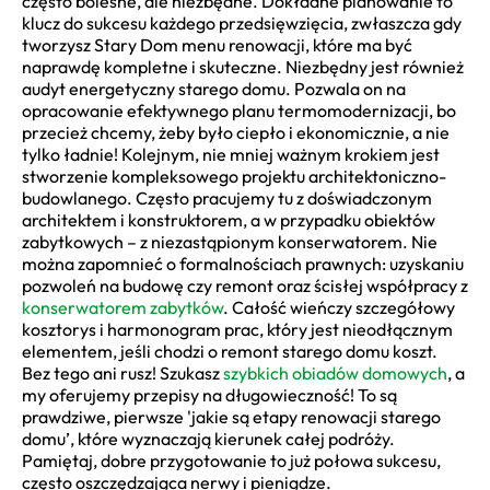
często bolesne, ale niezbędne. Dokładne planowanie to
klucz do sukcesu każdego przedsięwzięcia, zwłaszcza gdy
tworzysz Stary Dom menu renowacji, które ma być
naprawdę kompletne i skuteczne. Niezbędny jest również
audyt energetyczny starego domu. Pozwala on na
opracowanie efektywnego planu termomodernizacji, bo
przecież chcemy, żeby było ciepło i ekonomicznie, a nie
tylko ładnie! Kolejnym, nie mniej ważnym krokiem jest
stworzenie kompleksowego projektu architektoniczno-
budowlanego. Często pracujemy tu z doświadczonym
architektem i konstruktorem, a w przypadku obiektów
zabytkowych – z niezastąpionym konserwatorem. Nie
można zapomnieć o formalnościach prawnych: uzyskaniu
pozwoleń na budowę czy remont oraz ścisłej współpracy z
konserwatorem zabytków
. Całość wieńczy szczegółowy
kosztorys i harmonogram prac, który jest nieodłącznym
elementem, jeśli chodzi o remont starego domu koszt.
Bez tego ani rusz! Szukasz
szybkich obiadów domowych
, a
my oferujemy przepisy na długowieczność! To są
prawdziwe, pierwsze 'jakie są etapy renowacji starego
domu’, które wyznaczają kierunek całej podróży.
Pamiętaj, dobre przygotowanie to już połowa sukcesu,
często oszczędzająca nerwy i pieniądze.