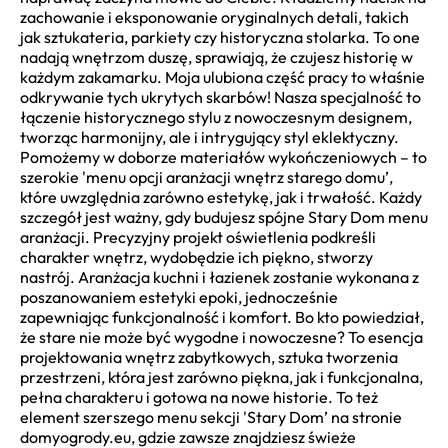
zachowanie i eksponowanie oryginalnych detali, takich
jak sztukateria, parkiety czy historyczna stolarka. To one
nadają wnętrzom duszę, sprawiają, że czujesz historię w
każdym zakamarku. Moja ulubiona część pracy to właśnie
odkrywanie tych ukrytych skarbów! Nasza specjalność to
łączenie historycznego stylu z nowoczesnym designem,
tworząc harmonijny, ale i intrygujący styl eklektyczny.
Pomożemy w doborze materiałów wykończeniowych – to
szerokie 'menu opcji aranżacji wnętrz starego domu’,
które uwzględnia zarówno estetykę, jak i trwałość. Każdy
szczegół jest ważny, gdy budujesz spójne Stary Dom menu
aranżacji. Precyzyjny projekt oświetlenia podkreśli
charakter wnętrz, wydobędzie ich piękno, stworzy
nastrój. Aranżacja kuchni i łazienek zostanie wykonana z
poszanowaniem estetyki epoki, jednocześnie
zapewniając funkcjonalność i komfort. Bo kto powiedział,
że stare nie może być wygodne i nowoczesne? To esencja
projektowania wnętrz zabytkowych, sztuka tworzenia
przestrzeni, która jest zarówno piękna, jak i funkcjonalna,
pełna charakteru i gotowa na nowe historie. To też
element szerszego menu sekcji 'Stary Dom’ na stronie
domyogrody.eu, gdzie zawsze znajdziesz świeże