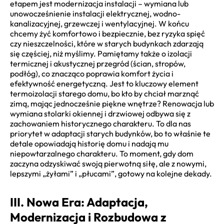
etapem jest modernizacja instalacji – wymiana lub
unowocześnienie instalacji elektrycznej, wodno-
kanalizacyjnej, grzewczej i wentylacyjnej. W końcu
chcemy żyć komfortowo i bezpiecznie, bez ryzyka spięć
czy nieszczelności, które w starych budynkach zdarzają
się częściej, niż myślimy. Pamiętamy także o izolacji
termicznej i akustycznej przegród (ścian, stropów,
podłóg), co znacząco poprawia komfort życia i
efektywność energetyczną. Jest to kluczowy element
termoizolacji starego domu, bo kto by chciał marznąć
zimą, mając jednocześnie piękne wnętrze? Renowacja lub
wymiana stolarki okiennej i drzwiowej odbywa się z
zachowaniem historycznego charakteru. To dla nas
priorytet w adaptacji starych budynków, bo to właśnie te
detale opowiadają historię domu i nadają mu
niepowtarzalnego charakteru. To moment, gdy dom
zaczyna odzyskiwać swoją pierwotną siłę, ale z nowymi,
lepszymi „żyłami” i „płucami”, gotowy na kolejne dekady.
III. Nowa Era: Adaptacja,
Modernizacja i Rozbudowa z