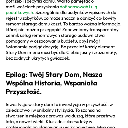
potrzeb i specyfiki domu. Warto pamiętać o
możliwościach pozyskania
dofinansowań i ulg
podatkowych
. Szczególnie dla budynków wpisanych do
rejestru zabytków, co może znacznie obniżyć całkowity
remont starego domu koszt. To bardzo ważna informacja,
której nie można przegapić! Zapewniamy transparentny
cennik usług remontowych starego budownictwa i
pomagamy w oszacowaniu budżetu, abyś mógł
świadomie podjąć decyzję. Bo przecież każdy element
Stary Dom menu musi być dla Ciebie jasny i zrozumiały,
bez żadnych ukrytych gwiazdek.
Epilog: Twój Stary Dom, Nasza
Wspólna Historia, Wspaniała
Przyszłość.
Inwestycja w stary dom to inwestycja w przyszłość, w
dziedzictwo i w unikalny styl życia. To szansa na
stworzenie miejsca z prawdziwą duszą, które przetrwa
lata, a nawet wieki. Klucz do sukcesu leży w
profesjonalnym planowaniu i wykonawstwie. Musi ono