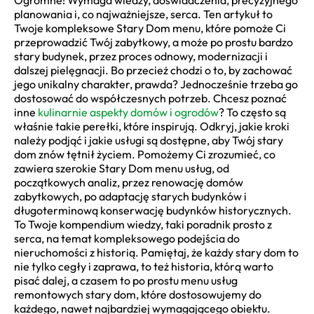
planowania i, co najważniejsze, serca. Ten artykuł to
Twoje kompleksowe Stary Dom menu, które pomoże Ci
przeprowadzić Twój zabytkowy, a może po prostu bardzo
stary budynek, przez proces odnowy, modernizacji i
dalszej pielęgnacji. Bo przecież chodzi o to, by zachować
jego unikalny charakter, prawda? Jednocześnie trzeba go
dostosować do współczesnych potrzeb. Chcesz poznać
inne
kulinarnie aspekty domów i ogrodów
? To często są
właśnie takie perełki, które inspirują. Odkryj, jakie kroki
należy podjąć i jakie usługi są dostępne, aby Twój stary
dom znów tętnił życiem. Pomożemy Ci zrozumieć, co
zawiera szerokie Stary Dom menu usług, od
początkowych analiz, przez renowację domów
zabytkowych, po adaptację starych budynków i
długoterminową konserwację budynków historycznych.
To Twoje kompendium wiedzy, taki poradnik prosto z
serca, na temat kompleksowego podejścia do
nieruchomości z historią. Pamiętaj, że każdy stary dom to
nie tylko cegły i zaprawa, to też historia, którą warto
pisać dalej, a czasem to po prostu menu usług
remontowych stary dom, które dostosowujemy do
każdego, nawet najbardziej wymagającego obiektu.