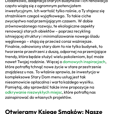
Dodatkowo, adaptacja starych budynków i ich renowacja
często wiążą się z ogromnym potencjałem
inwestycyjnym. Ich wartość tylko rośnie, a Ty stajesz się
strażnikiem czegoś wyjątkowego. To takie ciche
zwycięstwo nad przemijającym czasem. W dobie
zrównoważonego rozwoju, te ekologiczne aspekty
renowacji starych obiektów – poprzez recykling
istniejącej struktury i minimalizowanie nowego śladu
węglowego – stają się przecież coraz ważniejsze.
Finalnie, odnowiony stary dom to nie tylko budynek, to
tworzenie przestrzeni z duszą, odpornej na przemijające
trendy, która będzie służyć wielu pokoleniom, być może
nawet Twojej rodzinie. Więcej o
domowych inspiracjach
,
które potrafią tchnąć nowe życie w stare przestrzenie
znajdziesz u nas. To właśnie sprawia, że inwestycja w
kompleksowe Stary Dom menu usług jest tak
niesamowicie opłacalna i warta każdego wysiłku.
Pamiętaj, aby sprawdzić także inne propozycje na
odkrywanie niezwykłych miejsc
, które potrafią nas
zainspirować do własnych projektów.
Otwieramy Księgę Smaków: Nasze