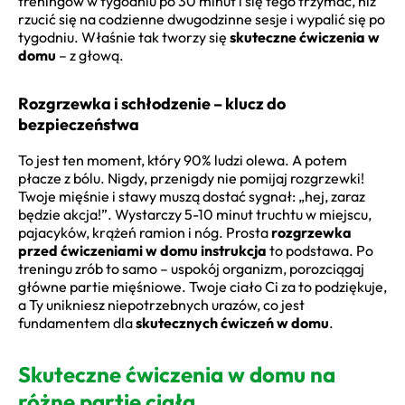
treningów w tygodniu po 30 minut i się tego trzymać, niż
rzucić się na codzienne dwugodzinne sesje i wypalić się po
tygodniu. Właśnie tak tworzy się
skuteczne ćwiczenia w
domu
– z głową.
Rozgrzewka i schłodzenie – klucz do
bezpieczeństwa
To jest ten moment, który 90% ludzi olewa. A potem
płacze z bólu. Nigdy, przenigdy nie pomijaj rozgrzewki!
Twoje mięśnie i stawy muszą dostać sygnał: „hej, zaraz
będzie akcja!”. Wystarczy 5-10 minut truchtu w miejscu,
pajacyków, krążeń ramion i nóg. Prosta
rozgrzewka
przed ćwiczeniami w domu instrukcja
to podstawa. Po
treningu zrób to samo – uspokój organizm, porozciągaj
główne partie mięśniowe. Twoje ciało Ci za to podziękuje,
a Ty unikniesz niepotrzebnych urazów, co jest
fundamentem dla
skutecznych ćwiczeń w domu
.
Skuteczne ćwiczenia w domu na
różne partie ciała