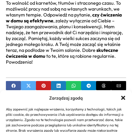
To wolność od karnetów, tłumów i straconego czasu. To
możliwość pracy nad sobą na własnych warunkach, we
własnym tempie. Odpowiedź na pytanie,
czy ćwiczenia
w domu są efektywne
, zależy wyłącznie od Ciebie –
Twojego zaangażowania, planu i konsekwencji. Mam
nadzieję, że ten przewodnik dał Ci narzędzia i inspirację,
by zacząć. Pamiętaj, każdy wielki sukces zaczyna się od
jednego małego kroku. A Twój może zacząć się właśnie
teraz, na podłodze w Twoim salonie. Dobre
skuteczne
ćwiczenia w domu
to te, które są robione regularnie.
Powodzenia!
Zarządzaj zgodą
PREVIOUS
Aby zapewnić jak najlepsze wrażenia, korzystamy z technologii, takich jak
Fryzura grzybek męska stylizacje Poradnik i
pliki cookie, do przechowywania i/lub uzyskiwania dostępu do informacji o
Inspiracje
urządzeniu. Zgoda na te technologie pozwoli nam przetwarzać dane, takie
jak zachowanie podczas przeglądania lub unikalne identyfikatory na tej
NEXT
stronie. Brak wyrażenia zgody lub wycofanie zgody może niekorzystnie