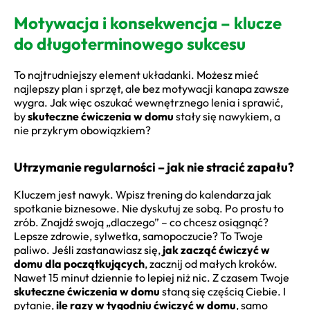
Motywacja i konsekwencja – klucze
do długoterminowego sukcesu
To najtrudniejszy element układanki. Możesz mieć
najlepszy plan i sprzęt, ale bez motywacji kanapa zawsze
wygra. Jak więc oszukać wewnętrznego lenia i sprawić,
by
skuteczne ćwiczenia w domu
stały się nawykiem, a
nie przykrym obowiązkiem?
Utrzymanie regularności – jak nie stracić zapału?
Kluczem jest nawyk. Wpisz trening do kalendarza jak
spotkanie biznesowe. Nie dyskutuj ze sobą. Po prostu to
zrób. Znajdź swoją „dlaczego” – co chcesz osiągnąć?
Lepsze zdrowie, sylwetka, samopoczucie? To Twoje
paliwo. Jeśli zastanawiasz się,
jak zacząć ćwiczyć w
domu dla początkujących
, zacznij od małych kroków.
Nawet 15 minut dziennie to lepiej niż nic. Z czasem Twoje
skuteczne ćwiczenia w domu
staną się częścią Ciebie. I
pytanie,
ile razy w tygodniu ćwiczyć w domu
, samo