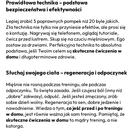
Prawidłowa technika – podstawa
bezpieczeństwa i efektywności
Lepiej zrobić 5 poprawnych pompek niż 20 byle jakich.
Zła technika nie tylko nie przyniesie efektów, ale prosi się
o kontuzję. Nagrywaj się telefonem, oglądaj tutoriale,
ćwicz przed lustrem. Skup się na czuciu mięśniowym. Ego
zostaw za drzwiami. Perfekcyjna technika to absolutna
podstawa, jeśli Twoim celem są
skuteczne ćwiczenia w
domu
i długoterminowe zdrowie.
Słuchaj swojego ciała – regeneracja i odpoczynek
Mięśnie nie rosną podczas treningu, ale podczas
odpoczynku. To święta zasada. Jeśli czujesz ból (inny niż
„dobre” zakwasy), odpuść. Jeśli jesteś zmęczony, zrób
sobie dzień wolny. Regeneracja to sen, dobre jedzenie i
nawodnienie. Wiedza o tym,
co jeść przed i po treningu
w domu
, jest równie ważna jak sam trening. Pamiętaj, że
skuteczne ćwiczenia w domu
to mądry trening, a nie
katorga.