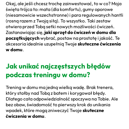
Okej, ale jeśli chcesz trochę zainwestować, to w co? Moja
święta trójca to: mata (dla komfortu), gumy oporowe
(niesamowicie wszechstronne) i para regulowanych hantli
(rosną razem z Twoją siłą). To wszystko. Taki zestaw
otwiera przed Tobą setki nowych możliwości ćwiczeń.
Zastanawiając się,
jaki sprzęt do ćwiczeń w domu dla
początkujących
wybrać, postaw na prostotę i jakość. Te
akcesoria idealnie uzupełnią Twoje
skuteczne ćwiczenia
w domu
.
Jak unikać najczęstszych błędów
podczas treningu w domu?
Trening w domu ma jedną wielką wadę. Brak trenera,
który stałby nad Tobą z batem i korygował błędy.
Dlatego cała odpowiedzialność spoczywa na Tobie. Ale
bez obaw, świadomość to pierwszy krok do unikania
wpadek, które mogą zniweczyć Twoje
skuteczne
ćwiczenia w domu
.