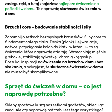
zasięgu ręki, a tutaj znajdziesz
najlepsze ćwiczenia na
pośladki w domu
. To naprawdę
skuteczne ćwiczenia w
domu
!
Brzuch i core – budowanie stabilności i siły
Zapomnij o setkach bezmyślnych brzuszków. Silny core to
fundament całego ciała. Deska (plank) i jej wariacje,
nożyce, przyciąganie kolan do klatki w leżeniu – to są
ćwiczenia, które naprawdę działają. Wzmacniają mięśnie
głębokie, stabilizują sylwetkę i chronią kręgosłup.
Poszukaj inspiracji na
ćwiczenia na brzuch w domu bez
skakania
, a odkryjesz, że
skuteczne ćwiczenia w domu
nie muszą być skomplikowane.
Sprzęt do ćwiczeń w domu – co jest
naprawdę potrzebne?
Sklepy sportowe kuszą nas setkami gadżetów, obiecując
cuda. Ale czy naprawdę potrzebujesz tego wszystkiego?