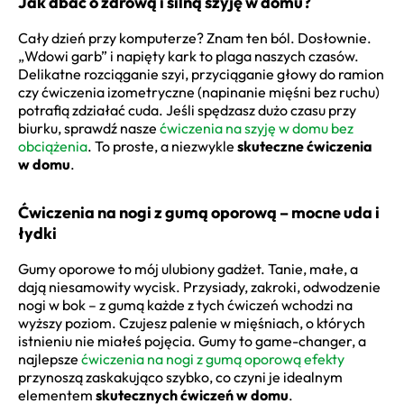
Jak dbać o zdrową i silną szyję w domu?
Cały dzień przy komputerze? Znam ten ból. Dosłownie.
„Wdowi garb” i napięty kark to plaga naszych czasów.
Delikatne rozciąganie szyi, przyciąganie głowy do ramion
czy ćwiczenia izometryczne (napinanie mięśni bez ruchu)
potrafią zdziałać cuda. Jeśli spędzasz dużo czasu przy
biurku, sprawdź nasze
ćwiczenia na szyję w domu bez
obciążenia
. To proste, a niezwykle
skuteczne ćwiczenia
w domu
.
Ćwiczenia na nogi z gumą oporową – mocne uda i
łydki
Gumy oporowe to mój ulubiony gadżet. Tanie, małe, a
dają niesamowity wycisk. Przysiady, zakroki, odwodzenie
nogi w bok – z gumą każde z tych ćwiczeń wchodzi na
wyższy poziom. Czujesz palenie w mięśniach, o których
istnieniu nie miałeś pojęcia. Gumy to game-changer, a
najlepsze
ćwiczenia na nogi z gumą oporową efekty
przynoszą zaskakująco szybko, co czyni je idealnym
elementem
skutecznych ćwiczeń w domu
.