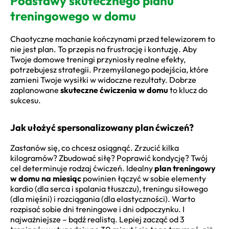
Podstawy skutecznego planu
treningowego w domu
Chaotyczne machanie kończynami przed telewizorem to
nie jest plan. To przepis na frustrację i kontuzję. Aby
Twoje domowe treningi przyniosły realne efekty,
potrzebujesz strategii. Przemyślanego podejścia, które
zamieni Twoje wysiłki w widoczne rezultaty. Dobrze
zaplanowane
skuteczne ćwiczenia w domu
to klucz do
sukcesu.
Jak ułożyć spersonalizowany plan ćwiczeń?
Zastanów się, co chcesz osiągnąć. Zrzucić kilka
kilogramów? Zbudować siłę? Poprawić kondycję? Twój
cel determinuje rodzaj ćwiczeń. Idealny
plan treningowy
w domu na miesiąc
powinien łączyć w sobie elementy
kardio (dla serca i spalania tłuszczu), treningu siłowego
(dla mięśni) i rozciągania (dla elastyczności). Warto
rozpisać sobie dni treningowe i dni odpoczynku. I
najważniejsze – bądź realistą. Lepiej zacząć od 3