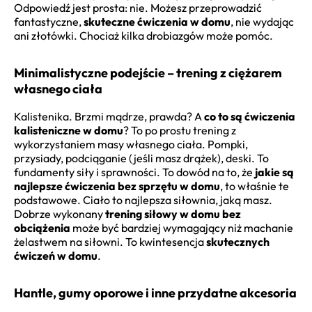
Odpowiedź jest prosta: nie. Możesz przeprowadzić
fantastyczne,
skuteczne ćwiczenia w domu
, nie wydając
ani złotówki. Chociaż kilka drobiazgów może pomóc.
Minimalistyczne podejście – trening z ciężarem
własnego ciała
Kalistenika. Brzmi mądrze, prawda? A
co to są ćwiczenia
kalisteniczne w domu
? To po prostu trening z
wykorzystaniem masy własnego ciała. Pompki,
przysiady, podciąganie (jeśli masz drążek), deski. To
fundamenty siły i sprawności. To dowód na to, że
jakie są
najlepsze ćwiczenia bez sprzętu w domu
, to właśnie te
podstawowe. Ciało to najlepsza siłownia, jaką masz.
Dobrze wykonany
trening siłowy w domu bez
obciążenia
może być bardziej wymagający niż machanie
żelastwem na siłowni. To kwintesencja
skutecznych
ćwiczeń w domu
.
Hantle, gumy oporowe i inne przydatne akcesoria