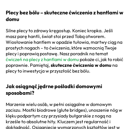
Plecy bez bólu – skuteczne ćwiczenia z hantlami w
domu
Silne plecy to zdrowy kręgosłup. Koniec kropka. Jeśli
masz parę hantli, świat stoi przed Tobą otworem.
Wiosłowanie hantlem w opadzie tułowia, martwy ciąg na
prostych nogach – to ćwiczenia, które wzmocnią Twoje
plecy i poprawią postawę. Nasz poradnik na temat
ćwiczeń na plecy z hantlami w domu
pokaże ci, jak to robić
poprawnie. Pamiętaj,
skuteczne ćwiczenia w domu
na
plecy to inwestycja w przyszłość bez bólu.
Jak osiągnąć jędrne pośladki domowymi
sposobami?
Marzenie wielu osób, w pełni osiągalne w domowym
zaciszu. Mostki biodrowe (glute bridges), unoszenie nóg w
klęku podpartym czy przysiady bułgarskie z nogą na
krześle to absolutne hity. Kluczem jest regularność i
dokładność. Osiągnięcie wymarzonych kształtów jest w