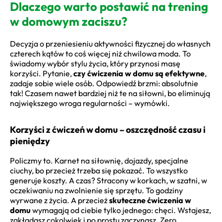
Dlaczego warto postawić na trening
w domowym zaciszu?
Decyzja o przeniesieniu aktywności fizycznej do własnych
czterech kątów to coś więcej niż chwilowa moda. To
świadomy wybór stylu życia, który przynosi masę
korzyści. Pytanie,
czy ćwiczenia w domu są efektywne
,
zadaje sobie wiele osób. Odpowiedź brzmi: absolutnie
tak! Czasem nawet bardziej niż te na siłowni, bo eliminują
największego wroga regularności – wymówki.
Korzyści z ćwiczeń w domu – oszczędność czasu i
pieniędzy
Policzmy to. Karnet na siłownię, dojazdy, specjalne
ciuchy, bo przecież trzeba się pokazać. To wszystko
generuje koszty. A czas? Stracony w korkach, w szatni, w
oczekiwaniu na zwolnienie się sprzętu. To godziny
wyrwane z życia. A przecież
skuteczne ćwiczenia w
domu
wymagają od ciebie tylko jednego: chęci. Wstajesz,
zakładasz cokolwiek i po prostu zaczynasz. Zero