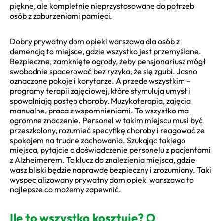
piękne, ale kompletnie nieprzystosowane do potrzeb
osób z zaburzeniami pamięci.
Dobry prywatny dom opieki warszawa dla osób z
demencją to miejsce, gdzie wszystko jest przemyślane.
Bezpieczne, zamknięte ogrody, żeby pensjonariusz mógł
swobodnie spacerować bez ryzyka, że się zgubi. Jasno
oznaczone pokoje i korytarze. A przede wszystkim –
programy terapii zajęciowej, które stymulują umysł i
spowalniają postęp choroby. Muzykoterapia, zajęcia
manualne, praca z wspomnieniami. To wszystko ma
ogromne znaczenie. Personel w takim miejscu musi być
przeszkolony, rozumieć specyfikę choroby i reagować ze
spokojem na trudne zachowania. Szukając takiego
miejsca, pytajcie o doświadczenie personelu z pacjentami
z Alzheimerem. To klucz do znalezienia miejsca, gdzie
wasz bliski będzie naprawdę bezpieczny i zrozumiany. Taki
wyspecjalizowany prywatny dom opieki warszawa to
najlepsze co możemy zapewnić.
Ile to wszystko kosztuje? O