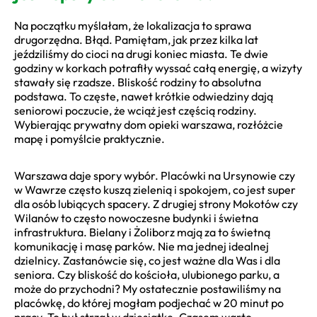
Na początku myślałam, że lokalizacja to sprawa
drugorzędna. Błąd. Pamiętam, jak przez kilka lat
jeździliśmy do cioci na drugi koniec miasta. Te dwie
godziny w korkach potrafiły wyssać całą energię, a wizyty
stawały się rzadsze. Bliskość rodziny to absolutna
podstawa. To częste, nawet krótkie odwiedziny dają
seniorowi poczucie, że wciąż jest częścią rodziny.
Wybierając prywatny dom opieki warszawa, rozłóżcie
mapę i pomyślcie praktycznie.
Warszawa daje spory wybór. Placówki na Ursynowie czy
w Wawrze często kuszą zielenią i spokojem, co jest super
dla osób lubiących spacery. Z drugiej strony Mokotów czy
Wilanów to często nowoczesne budynki i świetna
infrastruktura. Bielany i Żoliborz mają za to świetną
komunikację i masę parków. Nie ma jednej idealnej
dzielnicy. Zastanówcie się, co jest ważne dla Was i dla
seniora. Czy bliskość do kościoła, ulubionego parku, a
może do przychodni? My ostatecznie postawiliśmy na
placówkę, do której mogłam podjechać w 20 minut po
pracy. To był strzał w dziesiątkę. Czasem warto