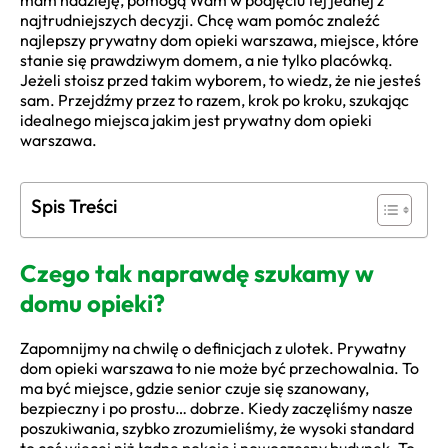
mam nadzieję, pomogą Wam w podjęciu tej jednej z
najtrudniejszych decyzji. Chcę wam pomóc znaleźć
najlepszy prywatny dom opieki warszawa, miejsce, które
stanie się prawdziwym domem, a nie tylko placówką.
Jeżeli stoisz przed takim wyborem, to wiedz, że nie jesteś
sam. Przejdźmy przez to razem, krok po kroku, szukając
idealnego miejsca jakim jest prywatny dom opieki
warszawa.
Spis Treści
Czego tak naprawdę szukamy w
domu opieki?
Zapomnijmy na chwilę o definicjach z ulotek. Prywatny
dom opieki warszawa to nie może być przechowalnia. To
ma być miejsce, gdzie senior czuje się szanowany,
bezpieczny i po prostu… dobrze. Kiedy zaczęliśmy nasze
poszukiwania, szybko zrozumieliśmy, że wysoki standard
to coś więcej niż ładne pokoje i nowoczesny budynek. To