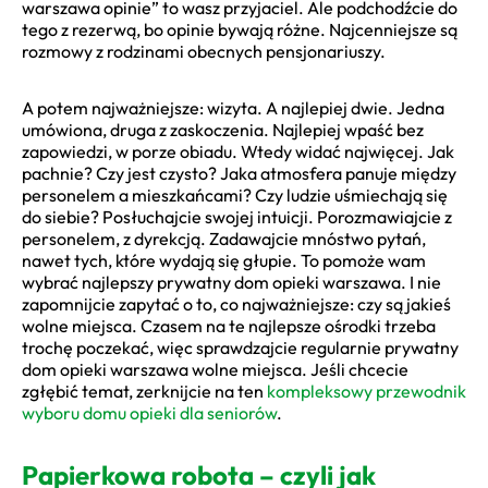
warszawa opinie” to wasz przyjaciel. Ale podchodźcie do
tego z rezerwą, bo opinie bywają różne. Najcenniejsze są
rozmowy z rodzinami obecnych pensjonariuszy.
A potem najważniejsze: wizyta. A najlepiej dwie. Jedna
umówiona, druga z zaskoczenia. Najlepiej wpaść bez
zapowiedzi, w porze obiadu. Wtedy widać najwięcej. Jak
pachnie? Czy jest czysto? Jaka atmosfera panuje między
personelem a mieszkańcami? Czy ludzie uśmiechają się
do siebie? Posłuchajcie swojej intuicji. Porozmawiajcie z
personelem, z dyrekcją. Zadawajcie mnóstwo pytań,
nawet tych, które wydają się głupie. To pomoże wam
wybrać najlepszy prywatny dom opieki warszawa. I nie
zapomnijcie zapytać o to, co najważniejsze: czy są jakieś
wolne miejsca. Czasem na te najlepsze ośrodki trzeba
trochę poczekać, więc sprawdzajcie regularnie prywatny
dom opieki warszawa wolne miejsca. Jeśli chcecie
zgłębić temat, zerknijcie na ten
kompleksowy przewodnik
wyboru domu opieki dla seniorów
.
Papierkowa robota – czyli jak