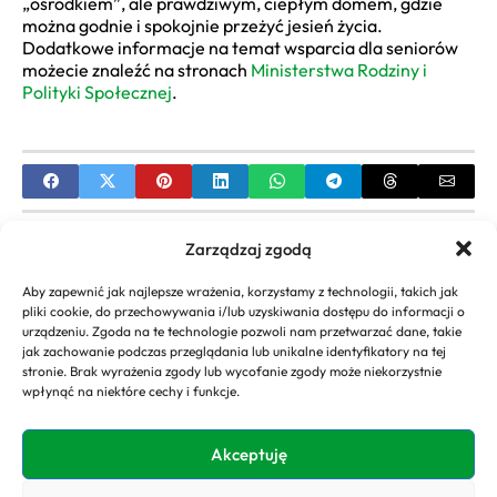
„ośrodkiem”, ale prawdziwym, ciepłym domem, gdzie
można godnie i spokojnie przeżyć jesień życia.
Dodatkowe informacje na temat wsparcia dla seniorów
możecie znaleźć na stronach
Ministerstwa Rodziny i
Polityki Społecznej
.
PREVIOUS
Zarządzaj zgodą
Domy na sprzedaż Zabrze: Kompletny Przewodnik
Aby zapewnić jak najlepsze wrażenia, korzystamy z technologii, takich jak
po Rynku Nieruchomości i Formalnościach
pliki cookie, do przechowywania i/lub uzyskiwania dostępu do informacji o
urządzeniu. Zgoda na te technologie pozwoli nam przetwarzać dane, takie
NEXT
jak zachowanie podczas przeglądania lub unikalne identyfikatory na tej
stronie. Brak wyrażenia zgody lub wycofanie zgody może niekorzystnie
Dom Weselny nad Stawami: Przewodnik po
wpłynąć na niektóre cechy i funkcje.
Wyborze Idealnego Miejsca na Wesele Marzeń
Akceptuję