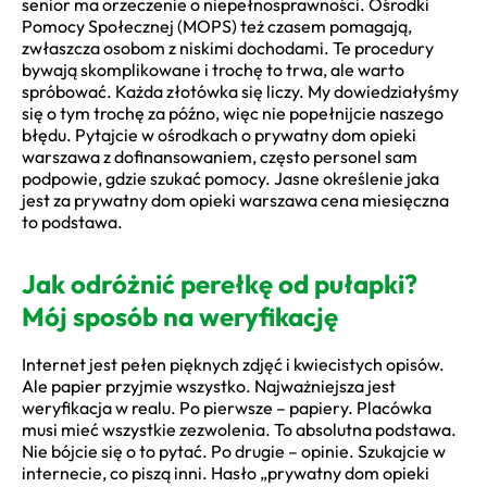
senior ma orzeczenie o niepełnosprawności. Ośrodki
Pomocy Społecznej (MOPS) też czasem pomagają,
zwłaszcza osobom z niskimi dochodami. Te procedury
bywają skomplikowane i trochę to trwa, ale warto
spróbować. Każda złotówka się liczy. My dowiedziałyśmy
się o tym trochę za późno, więc nie popełnijcie naszego
błędu. Pytajcie w ośrodkach o prywatny dom opieki
warszawa z dofinansowaniem, często personel sam
podpowie, gdzie szukać pomocy. Jasne określenie jaka
jest za prywatny dom opieki warszawa cena miesięczna
to podstawa.
Jak odróżnić perełkę od pułapki?
Mój sposób na weryfikację
Internet jest pełen pięknych zdjęć i kwiecistych opisów.
Ale papier przyjmie wszystko. Najważniejsza jest
weryfikacja w realu. Po pierwsze – papiery. Placówka
musi mieć wszystkie zezwolenia. To absolutna podstawa.
Nie bójcie się o to pytać. Po drugie – opinie. Szukajcie w
internecie, co piszą inni. Hasło „prywatny dom opieki