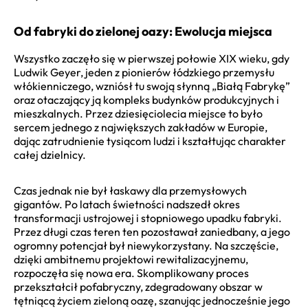
Od fabryki do zielonej oazy: Ewolucja miejsca
Wszystko zaczęło się w pierwszej połowie XIX wieku, gdy
Ludwik Geyer, jeden z pionierów łódzkiego przemysłu
włókienniczego, wzniósł tu swoją słynną „Białą Fabrykę”
oraz otaczający ją kompleks budynków produkcyjnych i
mieszkalnych. Przez dziesięciolecia miejsce to było
sercem jednego z największych zakładów w Europie,
dając zatrudnienie tysiącom ludzi i kształtując charakter
całej dzielnicy.
Czas jednak nie był łaskawy dla przemysłowych
gigantów. Po latach świetności nadszedł okres
transformacji ustrojowej i stopniowego upadku fabryki.
Przez długi czas teren ten pozostawał zaniedbany, a jego
ogromny potencjał był niewykorzystany. Na szczęście,
dzięki ambitnemu projektowi rewitalizacyjnemu,
rozpoczęła się nowa era. Skomplikowany proces
przekształcił pofabryczny, zdegradowany obszar w
tętniącą życiem zieloną oazę, szanując jednocześnie jego