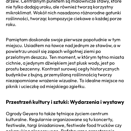
drzew. Centralnym punktem są malownicze stawy, które
nie tylko dodają uroku, ale również tworzą korzystny
mikroklimat. Wokół nich nasadzono różnorodne gatunki
roślinności, tworząc kompozycje ciekawe o każdej porze
roku.
Pamiętam doskonale swoje pierwsze popołudnie w tym
miejscu. Usiadłem na ławce nad jednym ze stawów, a w
powietrzu unosił się zapach wilgotnej ziemi po
przelotnym deszczu. Ten moment, w którym tętno miasta
cichnie, a jedynym dźwiękiem jest plusk wody, jest po
prostu bezcenny. Kontrast surowej cegły historycznych
budynków z bujną, przemyślaną roślinnością tworzy
niezapomniane wrażenie wizualne. To idealne miejsce na
piknik i ucieczkę od miejskiego zgiełku.
Przestrzeń kultury i sztuki: Wydarzenia i wystawy
Ogrody Geyera to także tętniące życiem centrum
kulturalne. Regularnie organizowane są tu koncerty,
festiwale, targi śniadaniowe, festiwale food trucków czy
pokazy kina plenerowego. Pofabryczne przestrzenie