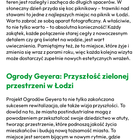
teren jest rozległy i zachęca do długich spacerów. W
słoneczny dzień przyda się koc piknikowy – trawniki nad
stawami to jedne z najlepszych miejsc na piknik w Łodzi.
Warto zabrać ze sobą aparat fotograficzny. A właściwie,
to nie tylko warto – to absolutna konieczność! Każdy
zakątek, każde połączenie starej cegły z nowoczesnym
detalem czy grą świateł na wodzie, jest wart
uwiecznienia. Pamiętajmy też, że to miejsce, które żyje i
zmienia się wraz z porami roku, więc każda kolejna wizyta
może dostarczyć zupełnie nowych estetycznych wrażeń.
Ogrody Geyera: Przyszłość zielonej
przestrzeni w Łodzi
Projekt Ogrodów Geyera to nie tylko zakończona
sukcesem rewitalizacja, ale także wizja przyszłości. To
dowód na to, że miasta postindustrialne mogą z
powodzeniem przekształcać swoje dziedzictwo w atuty,
tworząc przestrzenie, które podnoszą jakość życia
mieszkańców i budują nową tożsamość miasta. To
miejsce jest sercem bijącym w nowym rytmie, gdzie