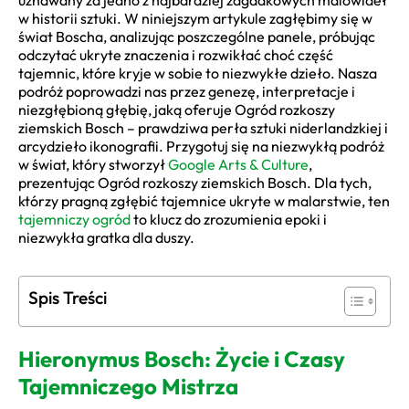
uznawany za jedno z najbardziej zagadkowych malowideł
w historii sztuki. W niniejszym artykule zagłębimy się w
świat Boscha, analizując poszczególne panele, próbując
odczytać ukryte znaczenia i rozwikłać choć część
tajemnic, które kryje w sobie to niezwykłe dzieło. Nasza
podróż poprowadzi nas przez genezę, interpretacje i
niezgłębioną głębię, jaką oferuje Ogród rozkoszy
ziemskich Bosch – prawdziwa perła sztuki niderlandzkiej i
arcydzieło ikonografii. Przygotuj się na niezwykłą podróż
w świat, który stworzył
Google Arts & Culture
,
prezentując Ogród rozkoszy ziemskich Bosch. Dla tych,
którzy pragną zgłębić tajemnice ukryte w malarstwie, ten
tajemniczy ogród
to klucz do zrozumienia epoki i
niezwykła gratka dla duszy.
Spis Treści
Hieronymus Bosch: Życie i Czasy
Tajemniczego Mistrza