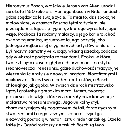
Hieronymus Bosch, właściwie Jeroen van Aken, urodził
się około 1450 roku w 's-Hertogenbosch w Niderlandach,
gdzie spędził całe swoje życie. To miasto, dziś spokojne i
malownicze, w czasach Boscha tętniło życiem, ale i
przesądami, stając się tyglem, z którego wyrastały jego
wizje. Pochodził z rodziny malarzy, a jego kariera, choć
owiana tajemnicą, ugruntowała jego pozycję jako
jednego z najbardziej oryginalnych artystów w historii.
Był niczym samotny wilk, idący własną ścieżką, podczas
gdy większość podążała za trendami. Epoka, w której
tworzył, była czasem głębokich przemian – na styku
średniowiecza i renesansu, gdzie duchowość i tradycyjne
wierzenia ścierały się z nowymi prądami filozoficznymi i
naukowymi. To był świat pełen kontrastów, a Bosch
chłonął go jak gąbka. W swoich dziełach mistrzowsko
łączył groteskę z głębokim moralitetem, tworząc
prekursorskie wizje, które wykraczały poza konwencje
malarstwa renesansowego. Jego unikalny styl,
charakteryzujący się bogactwem detali, fantastycznymi
stworzeniami i alegorycznymi scenami, czyni go
niezwykłą postacią w historii sztuki niderlandzkiej. Dzieła
takie jak Ogród rozkoszy ziemskich Bosch są tego