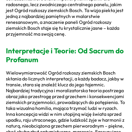
radosnego, lecz zwodniczego centralnego panelu, jakim
jest Ogród rozkoszy ziemskich Bosch. Ta wizja piekła jest
jedną z najbardziej pamiętnych w malarstwie
renesansowym, a znaczenie paneli Ogród rozkoszy
ziemskich Bosch staje się tu krystalicznie jasne – każda
przyjemność ma swoją cenę.
Interpretacje i Teorie: Od Sacrum do
Profanum
Wielowymiarowość Ogród rozkoszy ziemskich Bosch
skłania do licznych interpretacji, a każdy badacz, jakby w
transie, stara się znaleźć klucz do jego tajemnic.
Najbardziej tradycyjna i moralizatorska teoria postrzega
obraz jako przestrogę przed grzechem i konsekwencjami
ziemskich przyjemności, prowadzących do potępienia. To
taka wizualna homilia, mająca trzymać ludzi w ryzach.
Inna koncepcja widzi w nim utopijną wizję świata sprzed
upadku, raju utraconego, gdzie ludzkość żyje w harmonii z
naturą, nieobciążona grzechem pierworodnym – piękne,
choć chyba zbyt optymistyczne, marzenie. Fascynujące