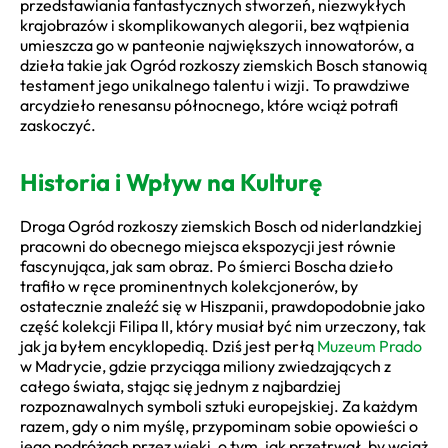
przedstawiania fantastycznych stworzeń, niezwykłych
krajobrazów i skomplikowanych alegorii, bez wątpienia
umieszcza go w panteonie największych innowatorów, a
dzieła takie jak Ogród rozkoszy ziemskich Bosch stanowią
testament jego unikalnego talentu i wizji. To prawdziwe
arcydzieło renesansu północnego, które wciąż potrafi
zaskoczyć.
Historia i Wpływ na Kulturę
Droga Ogród rozkoszy ziemskich Bosch od niderlandzkiej
pracowni do obecnego miejsca ekspozycji jest równie
fascynująca, jak sam obraz. Po śmierci Boscha dzieło
trafiło w ręce prominentnych kolekcjonerów, by
ostatecznie znaleźć się w Hiszpanii, prawdopodobnie jako
część kolekcji Filipa II, który musiał być nim urzeczony, tak
jak ja byłem encyklopedią. Dziś jest perłą
Muzeum Prado
w Madrycie, gdzie przyciąga miliony zwiedzających z
całego świata, stając się jednym z najbardziej
rozpoznawalnych symboli sztuki europejskiej. Za każdym
razem, gdy o nim myślę, przypominam sobie opowieści o
jego podróżach przez wieki, o tym, jak przetrwał, by wciąż