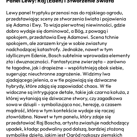
Panel Lewy: Raj (Eden) i Stworzenie Świata
Lewy panel tryptyku przenosi nas do rajskiego ogrodu,
przedstawiając sceny ze stworzenia świata i pojawienia
się Adama i Ewy. To wizja pierwotnej niewinności, gdzie
dobro wydaje się dominować, a Bóg, z powagą i
spokojem, przedstawia Ewę Adamowi. Scena tchnie
spokojem, ale zarazem kryje w sobie zwiastuny
nadchodzącej katastrofy. Jednakże, nawet w tym
idyllicznym Edenie, Bosch subtelnie wprowadza elementy
zła i dwuznaczności. Fantastyczne zwierzęta – zarówno
te łagodne, jak i drapieżne – współistnieją obok siebie,
sugerując nieuchronne zagrożenie. Widzimy lwa
zjadającego jelenia, a w tle pojawiają się dziwaczne
hybrydy, które zdają się zapowiadać chaos. W tle
widoczne są intrygujące detale, takie jak czarna kałuża, z
której wyłaniają się dziwaczne stwory, czy zagadkowa
sowa w dziupli – symbolizująca noc, herezję, a czasem
mądrość, która w tym kontekście wydaje się raczej
złowróżbna. Nawet w tym panelu, który zdaje się
przedstawiać Raj Boscha, artysta zwiastuje nadchodzący
upadek, kładąc podwaliny pod dalszą, bardziej złożoną
symbolikę dzieła, jakim jest Ogród rozkoszy ziemskich