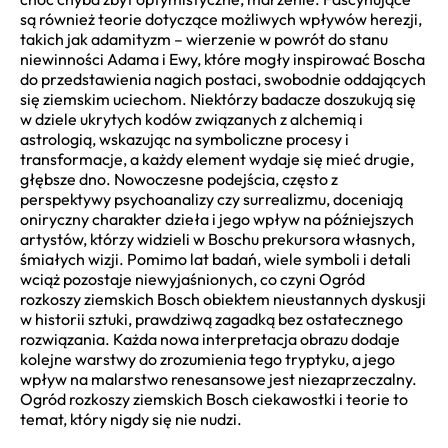
są również teorie dotyczące możliwych wpływów herezji,
takich jak adamityzm – wierzenie w powrót do stanu
niewinności Adama i Ewy, które mogły inspirować Boscha
do przedstawienia nagich postaci, swobodnie oddających
się ziemskim uciechom. Niektórzy badacze doszukują się
w dziele ukrytych kodów związanych z alchemią i
astrologią, wskazując na symboliczne procesy i
transformacje, a każdy element wydaje się mieć drugie,
głębsze dno. Nowoczesne podejścia, często z
perspektywy psychoanalizy czy surrealizmu, doceniają
oniryczny charakter dzieła i jego wpływ na późniejszych
artystów, którzy widzieli w Boschu prekursora własnych,
śmiałych wizji. Pomimo lat badań, wiele symboli i detali
wciąż pozostaje niewyjaśnionych, co czyni Ogród
rozkoszy ziemskich Bosch obiektem nieustannych dyskusji
w historii sztuki, prawdziwą zagadką bez ostatecznego
rozwiązania. Każda nowa interpretacja obrazu dodaje
kolejne warstwy do zrozumienia tego tryptyku, a jego
wpływ na malarstwo renesansowe jest niezaprzeczalny.
Ogród rozkoszy ziemskich Bosch ciekawostki i teorie to
temat, który nigdy się nie nudzi.