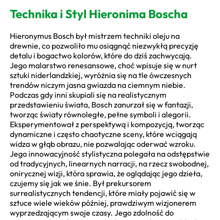
Technika i Styl Hieronima Boscha
Hieronymus Bosch był mistrzem techniki oleju na
drewnie, co pozwoliło mu osiągnąć niezwykłą precyzję
detalu i bogactwo kolorów, które do dziś zachwycają.
Jego malarstwo renesansowe, choć wpisuje się w nurt
sztuki niderlandzkiej, wyróżnia się na tle ówczesnych
trendów niczym jasna gwiazda na ciemnym niebie.
Podczas gdy inni skupiali się na realistycznym
przedstawieniu świata, Bosch zanurzał się w fantazji,
tworząc światy równoległe, pełne symboli i alegorii.
Eksperymentował z perspektywą i kompozycją, tworząc
dynamiczne i często chaotyczne sceny, które wciągają
widza w głąb obrazu, nie pozwalając oderwać wzroku.
Jego innowacyjność stylistyczna polegała na odstępstwie
od tradycyjnych, linearnych narracji, na rzecz swobodnej,
onirycznej wizji, która sprawia, że oglądając jego dzieła,
czujemy się jak we śnie. Był prekursorem
surrealistycznych tendencji, które miały pojawić się w
sztuce wiele wieków później, prawdziwym wizjonerem
wyprzedzającym swoje czasy. Jego zdolność do