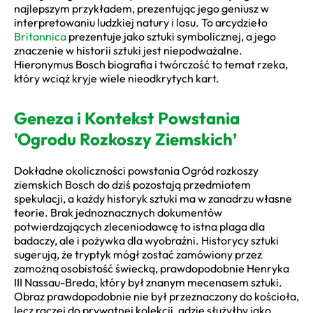
najlepszym przykładem, prezentując jego geniusz w
interpretowaniu ludzkiej natury i losu. To arcydzieło
Britannica
prezentuje jako sztuki symbolicznej, a jego
znaczenie w historii sztuki jest niepodważalne.
Hieronymus Bosch biografia i twórczość to temat rzeka,
który wciąż kryje wiele nieodkrytych kart.
Geneza i Kontekst Powstania
'Ogrodu Rozkoszy Ziemskich’
Dokładne okoliczności powstania Ogród rozkoszy
ziemskich Bosch do dziś pozostają przedmiotem
spekulacji, a każdy historyk sztuki ma w zanadrzu własne
teorie. Brak jednoznacznych dokumentów
potwierdzających zleceniodawcę to istna plaga dla
badaczy, ale i pożywka dla wyobraźni. Historycy sztuki
sugerują, że tryptyk mógł zostać zamówiony przez
zamożną osobistość świecką, prawdopodobnie Henryka
III Nassau-Breda, który był znanym mecenasem sztuki.
Obraz prawdopodobnie nie był przeznaczony do kościoła,
lecz raczej do prywatnej kolekcji, gdzie służyłby jako