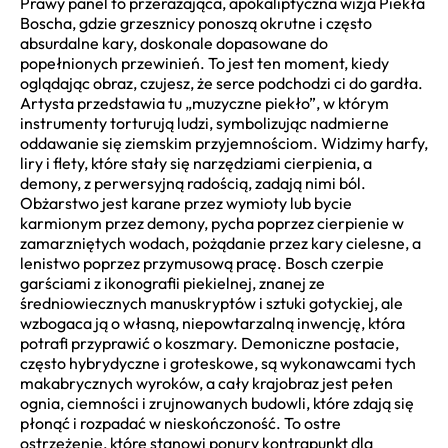
Prawy panel to przerażająca, apokaliptyczna wizja Piekła
Boscha, gdzie grzesznicy ponoszą okrutne i często
absurdalne kary, doskonale dopasowane do
popełnionych przewinień. To jest ten moment, kiedy
oglądając obraz, czujesz, że serce podchodzi ci do gardła.
Artysta przedstawia tu „muzyczne piekło”, w którym
instrumenty torturują ludzi, symbolizując nadmierne
oddawanie się ziemskim przyjemnościom. Widzimy harfy,
liry i flety, które stały się narzędziami cierpienia, a
demony, z perwersyjną radością, zadają nimi ból.
Obżarstwo jest karane przez wymioty lub bycie
karmionym przez demony, pycha poprzez cierpienie w
zamarzniętych wodach, pożądanie przez kary cielesne, a
lenistwo poprzez przymusową pracę. Bosch czerpie
garściami z ikonografii piekielnej, znanej ze
średniowiecznych manuskryptów i sztuki gotyckiej, ale
wzbogaca ją o własną, niepowtarzalną inwencję, która
potrafi przyprawić o koszmary. Demoniczne postacie,
często hybrydyczne i groteskowe, są wykonawcami tych
makabrycznych wyroków, a cały krajobraz jest pełen
ognia, ciemności i zrujnowanych budowli, które zdają się
płonąć i rozpadać w nieskończoność. To ostre
ostrzeżenie, które stanowi ponury kontrapunkt dla