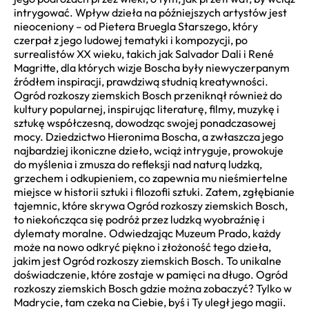
intrygować. Wpływ dzieła na późniejszych artystów jest
nieoceniony – od Pietera Bruegla Starszego, który
czerpał z jego ludowej tematyki i kompozycji, po
surrealistów XX wieku, takich jak Salvador Dali i René
Magritte, dla których wizje Boscha były niewyczerpanym
źródłem inspiracji, prawdziwą studnią kreatywności.
Ogród rozkoszy ziemskich Bosch przeniknął również do
kultury popularnej, inspirując literaturę, filmy, muzykę i
sztukę współczesną, dowodząc swojej ponadczasowej
mocy. Dziedzictwo Hieronima Boscha, a zwłaszcza jego
najbardziej ikoniczne dzieło, wciąż intryguje, prowokuje
do myślenia i zmusza do refleksji nad naturą ludzką,
grzechem i odkupieniem, co zapewnia mu nieśmiertelne
miejsce w historii sztuki i filozofii sztuki. Zatem, zgłębianie
tajemnic, które skrywa Ogród rozkoszy ziemskich Bosch,
to niekończąca się podróż przez ludzką wyobraźnię i
dylematy moralne. Odwiedzając Muzeum Prado, każdy
może na nowo odkryć piękno i złożoność tego dzieła,
jakim jest Ogród rozkoszy ziemskich Bosch. To unikalne
doświadczenie, które zostaje w pamięci na długo. Ogród
rozkoszy ziemskich Bosch gdzie można zobaczyć? Tylko w
Madrycie, tam czeka na Ciebie, byś i Ty uległ jego magii.