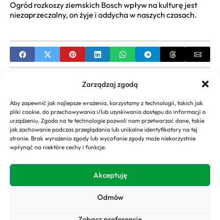
Ogród rozkoszy ziemskich Bosch wpływ na kulturę jest
niezaprzeczalny, on żyje i oddycha w naszych czasach.
PREVIOUS
Zarządzaj zgodą
Aranżacje Hortensji w Ogrodzie: Projektowanie,
Aby zapewnić jak najlepsze wrażenia, korzystamy z technologii, takich jak
Pielęgnacja i Inspiracje
pliki cookie, do przechowywania i/lub uzyskiwania dostępu do informacji o
urządzeniu. Zgoda na te technologie pozwoli nam przetwarzać dane, takie
NEXT
jak zachowanie podczas przeglądania lub unikalne identyfikatory na tej
stronie. Brak wyrażenia zgody lub wycofanie zgody może niekorzystnie
Kadra Domu Kultury: Praca, Struktura,
wpłynąć na niektóre cechy i funkcje.
Stanowiska i Rozwój Kariery
Akceptuję
Odmów
Copyright 2026. All rights
Polityka
reserved powered by
Prywatności
Zobacz preferencje
domyogrody.eu