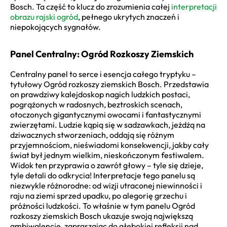
Bosch. Ta część to klucz do zrozumienia całej
interpretacji
obrazu rajski ogród
, pełnego ukrytych znaczeń i
niepokojących sygnałów.
Panel Centralny: Ogród Rozkoszy Ziemskich
Centralny panel to serce i esencja całego tryptyku –
tytułowy Ogród rozkoszy ziemskich Bosch. Przedstawia
on prawdziwy kalejdoskop nagich ludzkich postaci,
pogrążonych w radosnych, beztroskich scenach,
otoczonych gigantycznymi owocami i fantastycznymi
zwierzętami. Ludzie kąpią się w sadzawkach, jeżdżą na
dziwacznych stworzeniach, oddają się różnym
przyjemnościom, nieświadomi konsekwencji, jakby cały
świat był jednym wielkim, nieskończonym festiwalem.
Widok ten przyprawia o zawrót głowy – tyle się dzieje,
tyle detali do odkrycia! Interpretacje tego panelu są
niezwykle różnorodne: od wizji utraconej niewinności i
raju na ziemi sprzed upadku, po alegorię grzechu i
próżności ludzkości. To właśnie w tym panelu Ogród
rozkoszy ziemskich Bosch ukazuje swoją największą
ambiwalencję, zapraszając do głębokiej refleksji nad