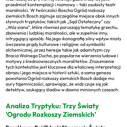
przedmiot kontemplacji i rozmowy – taki osobisty teatr
moralności. W twórczości Boscha Ogród rozkoszy
ziemskich Bosch zajmuje szczególne miejsce obok innych
słynnych tryptyków, takich jak „Sąd Ostateczny” czy
„Wóz siana”, które również poruszają tematykę grzechu,
zbawienia i ludzkiej moralności, ale w zupełnie inny,
intrygujący sposób. Na jego ikonografię silny wpływ miały
ówczesne prądy kulturowe i religijne: od symboliki
alchemicznej, przez herezje takie jak adamityzm czy
Bracia Wolnego Ducha, po popularne wierzenia ludowe i
motywy z średniowiecznych moralitetów. Zrozumienie
tych kontekstów jest kluczowe dla właściwej interpretacji
obrazu i jego miejsca w historii sztuki, a sama geneza
powstania Ogród rozkoszy ziemskich Bosch dodaje mu
aury tajemniczości, sprawiając, że widz czuje się jak
detektyw, szukający śladów w dawno minionych czasach.
Analiza Tryptyku: Trzy Światy
'Ogrodu Rozkoszy Ziemskich’