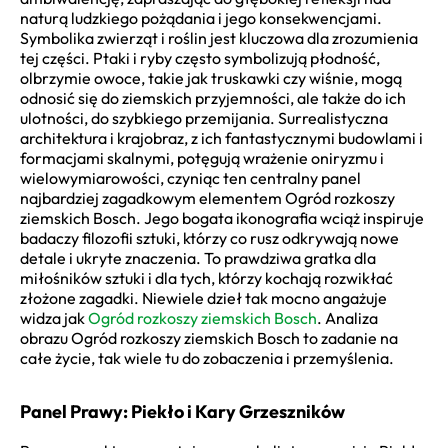
naturą ludzkiego pożądania i jego konsekwencjami.
Symbolika zwierząt i roślin jest kluczowa dla zrozumienia
tej części. Ptaki i ryby często symbolizują płodność,
olbrzymie owoce, takie jak truskawki czy wiśnie, mogą
odnosić się do ziemskich przyjemności, ale także do ich
ulotności, do szybkiego przemijania. Surrealistyczna
architektura i krajobraz, z ich fantastycznymi budowlami i
formacjami skalnymi, potęgują wrażenie oniryzmu i
wielowymiarowości, czyniąc ten centralny panel
najbardziej zagadkowym elementem Ogród rozkoszy
ziemskich Bosch. Jego bogata ikonografia wciąż inspiruje
badaczy filozofii sztuki, którzy co rusz odkrywają nowe
detale i ukryte znaczenia. To prawdziwa gratka dla
miłośników sztuki i dla tych, którzy kochają rozwikłać
złożone zagadki. Niewiele dzieł tak mocno angażuje
widza jak
Ogród rozkoszy ziemskich Bosch
. Analiza
obrazu Ogród rozkoszy ziemskich Bosch to zadanie na
całe życie, tak wiele tu do zobaczenia i przemyślenia.
Panel Prawy: Piekło i Kary Grzeszników