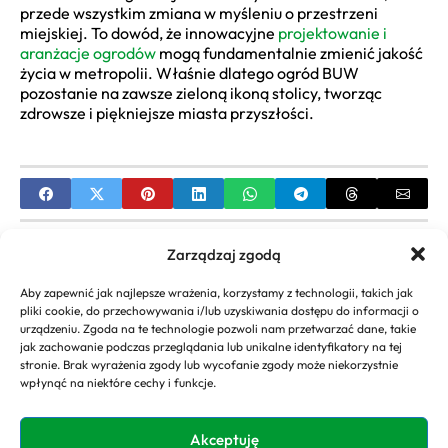
przede wszystkim zmiana w myśleniu o przestrzeni
miejskiej. To dowód, że innowacyjne
projektowanie i
aranżacje ogrodów
mogą fundamentalnie zmienić jakość
życia w metropolii. Właśnie dlatego ogród BUW
pozostanie na zawsze zieloną ikoną stolicy, tworząc
zdrowsze i piękniejsze miasta przyszłości.
PREVIOUS
Zarządzaj zgodą
Jakie dekoracyjne kule świetlne do ogrodu
Aby zapewnić jak najlepsze wrażenia, korzystamy z technologii, takich jak
wybrać? Poradnik
pliki cookie, do przechowywania i/lub uzyskiwania dostępu do informacji o
urządzeniu. Zgoda na te technologie pozwoli nam przetwarzać dane, takie
NEXT
jak zachowanie podczas przeglądania lub unikalne identyfikatory na tej
stronie. Brak wyrażenia zgody lub wycofanie zgody może niekorzystnie
Program do Projektowania Ogrodów: Poradnik,
wpłynąć na niektóre cechy i funkcje.
Jak Zaplanować Własną Zieleń
Akceptuję