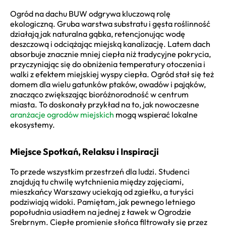
Ogród na dachu BUW odgrywa kluczową rolę
ekologiczną. Gruba warstwa substratu i gęsta roślinność
działają jak naturalna gąbka, retencjonując wodę
deszczową i odciążając miejską kanalizację. Latem dach
absorbuje znacznie mniej ciepła niż tradycyjne pokrycia,
przyczyniając się do obniżenia temperatury otoczenia i
walki z efektem miejskiej wyspy ciepła. Ogród stał się też
domem dla wielu gatunków ptaków, owadów i pająków,
znacząco zwiększając bioróżnorodność w centrum
miasta. To doskonały przykład na to, jak nowoczesne
aranżacje ogrodów miejskich
mogą wspierać lokalne
ekosystemy.
Miejsce Spotkań, Relaksu i Inspiracji
To przede wszystkim przestrzeń dla ludzi. Studenci
znajdują tu chwilę wytchnienia między zajęciami,
mieszkańcy Warszawy uciekają od zgiełku, a turyści
podziwiają widoki. Pamiętam, jak pewnego letniego
popołudnia usiadłem na jednej z ławek w Ogrodzie
Srebrnym. Ciepłe promienie słońca filtrowały się przez