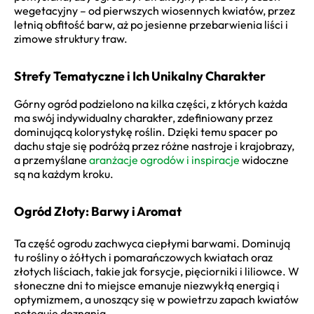
wegetacyjny – od pierwszych wiosennych kwiatów, przez
letnią obfitość barw, aż po jesienne przebarwienia liści i
zimowe struktury traw.
Strefy Tematyczne i Ich Unikalny Charakter
Górny ogród podzielono na kilka części, z których każda
ma swój indywidualny charakter, zdefiniowany przez
dominującą kolorystykę roślin. Dzięki temu spacer po
dachu staje się podróżą przez różne nastroje i krajobrazy,
a przemyślane
aranżacje ogrodów i inspiracje
widoczne
są na każdym kroku.
Ogród Złoty: Barwy i Aromat
Ta część ogrodu zachwyca ciepłymi barwami. Dominują
tu rośliny o żółtych i pomarańczowych kwiatach oraz
złotych liściach, takie jak forsycje, pięciorniki i liliowce. W
słoneczne dni to miejsce emanuje niezwykłą energią i
optymizmem, a unoszący się w powietrzu zapach kwiatów
potęguje doznania.