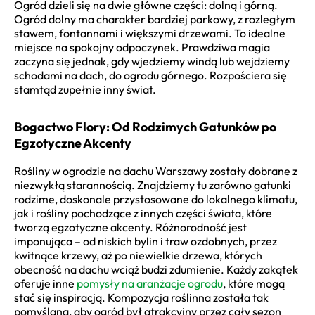
Ogród dzieli się na dwie główne części: dolną i górną.
Ogród dolny ma charakter bardziej parkowy, z rozległym
stawem, fontannami i większymi drzewami. To idealne
miejsce na spokojny odpoczynek. Prawdziwa magia
zaczyna się jednak, gdy wjedziemy windą lub wejdziemy
schodami na dach, do ogrodu górnego. Rozpościera się
stamtąd zupełnie inny świat.
Bogactwo Flory: Od Rodzimych Gatunków po
Egzotyczne Akcenty
Rośliny w ogrodzie na dachu Warszawy zostały dobrane z
niezwykłą starannością. Znajdziemy tu zarówno gatunki
rodzime, doskonale przystosowane do lokalnego klimatu,
jak i rośliny pochodzące z innych części świata, które
tworzą egzotyczne akcenty. Różnorodność jest
imponująca – od niskich bylin i traw ozdobnych, przez
kwitnące krzewy, aż po niewielkie drzewa, których
obecność na dachu wciąż budzi zdumienie. Każdy zakątek
oferuje inne
pomysły na aranżacje ogrodu
, które mogą
stać się inspiracją. Kompozycja roślinna została tak
pomyślana, aby ogród był atrakcyjny przez cały sezon