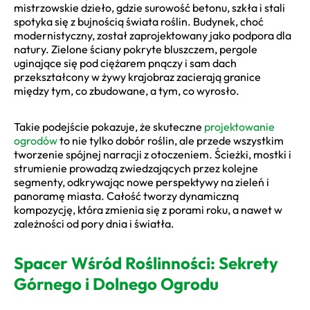
mistrzowskie dzieło, gdzie surowość betonu, szkła i stali
spotyka się z bujnością świata roślin. Budynek, choć
modernistyczny, został zaprojektowany jako podpora dla
natury. Zielone ściany pokryte bluszczem, pergole
uginające się pod ciężarem pnączy i sam dach
przekształcony w żywy krajobraz zacierają granice
między tym, co zbudowane, a tym, co wyrosło.
Takie podejście pokazuje, że skuteczne
projektowanie
ogrodów
to nie tylko dobór roślin, ale przede wszystkim
tworzenie spójnej narracji z otoczeniem. Ścieżki, mostki i
strumienie prowadzą zwiedzających przez kolejne
segmenty, odkrywając nowe perspektywy na zieleń i
panoramę miasta. Całość tworzy dynamiczną
kompozycję, która zmienia się z porami roku, a nawet w
zależności od pory dnia i światła.
Spacer Wśród Roślinności: Sekrety
Górnego i Dolnego Ogrodu